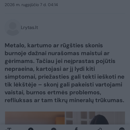
2026 m. rugpjūčio 7 d. 04:14
Lrytas.lt
Metalo, kartumo ar rūgšties skonis
burnoje dažnai nurašomas maistui ar
gėrimams. Tačiau jei neįprastas pojūtis
nepraeina, kartojasi ar jį lydi kiti
simptomai, priežasties gali tekti ieškoti ne
tik lėkštėje – skonį gali pakeisti vartojami
vaistai, burnos ertmės problemos,
refliuksas ar tam tikrų mineralų trūkumas.