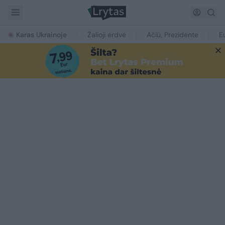
Karas Ukrainoje
Žalioji erdvė
Ačiū, Prezidente
E