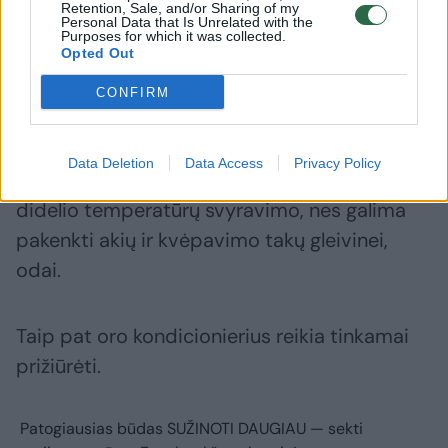
Retention, Sale, and/or Sharing of my
būti ne aukštesnė kaip 28 °C, santykinė oro
Personal Data that Is Unrelated with the
Purposes for which it was collected.
drėgmė – 35–65 proc., oro judėjimo greitis –
Opted Out
ne didesnis kaip 0,25 m/s.
CONFIRM
Patalpose oro kondicionieriumi reikia
Data Deletion
Data Access
Privacy Policy
naudotis saikingai, o svarbiausia – vengti
didelio temperatūrų svyravimo, nes galima
pakenkti akių ir kvėpavimo takų gleivinei,
odai.
Taip pat oro kondicionierius reikia tinkamai
prižiūrėti.
Patogiausias būdas
SUŽINOTI DAUGIAU
— sekti