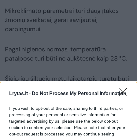
Mikroklimato parametrai turi daug įtakos
žmonių sveikatai, gerai savijautai,
darbingumui.
Pagal higienos normas, temperatūra
patalpose turi būti ne aukštesnė kaip 28 °C.
Šiaip jau šiltuoju metų laikotarpiu turėtų būti
18–28 °C šilumos, santykinė oro drėgmė –
Lrytas.lt -
Do Not Process My Personal Information
35–65 proc., oro judėjimo greitis – 0,15–0,25
m/s.
If you wish to opt-out of the sale, sharing to third parties, or
processing of your personal or sensitive information for
targeted advertising by us, please use the below opt-out
section to confirm your selection. Please note that after your
Susiję straipsniai
opt-out request is processed you may continue seeing