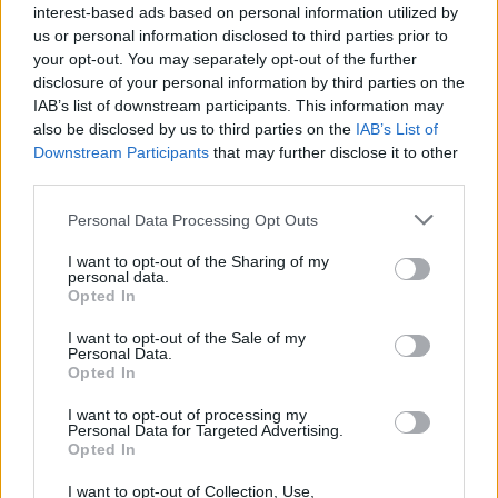
interest-based ads based on personal information utilized by
us or personal information disclosed to third parties prior to
your opt-out. You may separately opt-out of the further
disclosure of your personal information by third parties on the
IAB’s list of downstream participants. This information may
also be disclosed by us to third parties on the
IAB’s List of
Downstream Participants
that may further disclose it to other
third parties.
Personal Data Processing Opt Outs
Į kavą įdėkite šaukštelį šio
Būkite a
I want to opt-out of the Sharing of my
personal data.
aliejaus – rezultatas maloniai
kasmet –
Opted In
nustebins
mirtinos 
I want to opt-out of the Sale of my
Personal Data.
Opted In
I want to opt-out of processing my
Personal Data for Targeted Advertising.
Opted In
Mokyklų mokymo klasėse, mokymo
kabinetuose, aktų salėje oro temperatūra turi
I want to opt-out of Collection, Use,