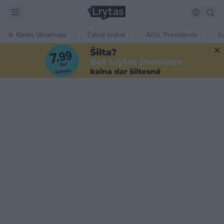
Karas Ukrainoje
Žalioji erdvė
Ačiū, Prezidente
E