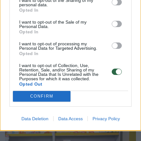
I want to opt-out of the Sharing of my
konsultacijos su specialistais. I. Garuckienė
personal data.
Opted In
pabrėžia, jog beveik kiekvienas vaistinis
I want to opt-out of the Sale of my
augalas turi tam tikrą šalutinį poveikį ir
Personal Data.
Opted In
sergant tam tikromis ligomis vaistažolės gali
ne tik susilpninti vartojamų vaistų poveikį,
I want to opt-out of processing my
Personal Data for Targeted Advertising.
bet ir pakenkti sveikatai.
Opted In
I want to opt-out of Collection, Use,
Retention, Sale, and/or Sharing of my
Jei vartojate cheminius ir augalinius
Personal Data that Is Unrelated with the
Purposes for which it was collected.
vaistinius preparatus – jų negalima gerti
Opted Out
vienu metu su vaistiniais augalais, tarp
CONFIRM
atskirų preparatų vartojimo turi būti 1–2 val.
laiko skirtumas.
Data Deletion
Data Access
Privacy Policy