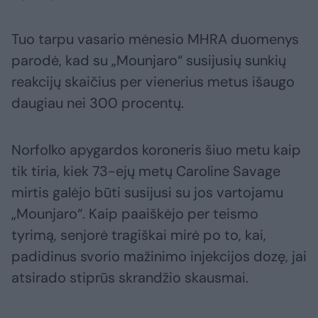
Tuo tarpu vasario mėnesio MHRA duomenys
parodė, kad su „Mounjaro“ susijusių sunkių
reakcijų skaičius per vienerius metus išaugo
daugiau nei 300 procentų.
Norfolko apygardos koroneris šiuo metu kaip
tik tiria, kiek 73-ejų metų Caroline Savage
mirtis galėjo būti susijusi su jos vartojamu
„Mounjaro“. Kaip paaiškėjo per teismo
tyrimą, senjorė tragiškai mirė po to, kai,
padidinus svorio mažinimo injekcijos dozę, jai
atsirado stiprūs skrandžio skausmai.