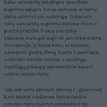
Daliai vaistažolių reikalingos specifinės
auginimo sąlygos, kurias namuose ar namų
darže užtikrinti yra sudėtinga. Tinkamam
tokių vaistažolių auginimui būtinos žinios ir
griežta priežiūra. Puikus pavyzdys –
šalpusnis, kuris gali augti tik jam tinkančiame
dirvožemyje, jo žiedai kartu su koteliais
nukarpomi giedrą dieną, švarūs ir jauni lapai
nuskinami birželio mėnesį, o naudingų
medžiagų prikaupę šakniastiebiai kasami
rudens sezono metu.
Taip pat verta atkreipti dėmesį ir į gaurometį,
kuris arbatai ruošiamas fermentacijos
proceso metu, kuomet pasikeičia ir šio