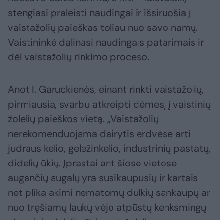
stengiasi praleisti naudingai ir išsiruošia į
vaistažolių paieškas toliau nuo savo namų.
Vaistininkė dalinasi naudingais patarimais ir
dėl vaistažolių rinkimo proceso.
Anot I. Garuckienės, einant rinkti vaistažolių,
pirmiausia, svarbu atkreipti dėmesį į vaistinių
žolelių paieškos vietą. „Vaistažolių
nerekomenduojama dairytis erdvėse arti
judraus kelio, geležinkelio, industrinių pastatų,
didelių ūkių. Įprastai ant šiose vietose
augančių augalų yra susikaupusių ir kartais
net plika akimi nematomų dulkių sankaupų ar
nuo tręšiamų laukų vėjo atpūstų kenksmingų