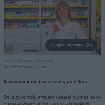
Daugiau nuotraukų (5)
Vaistininkė Irena Garuckienė.
Pranešimo siuntėjų nuotr.
Išsiruošusiems į vaistažolių paieškas
Dalis gyventojų artėjant vasarai rūpinasi savo
nuosavo daržo kūrimu, o kiti – laisvalaikį