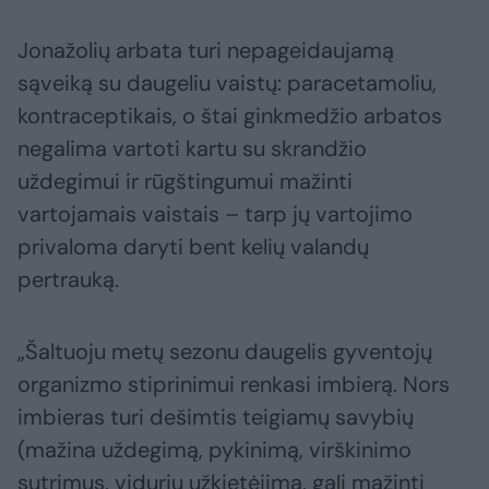
Jonažolių arbata turi nepageidaujamą
sąveiką su daugeliu vaistų: paracetamoliu,
kontraceptikais, o štai ginkmedžio arbatos
negalima vartoti kartu su skrandžio
uždegimui ir rūgštingumui mažinti
vartojamais vaistais – tarp jų vartojimo
privaloma daryti bent kelių valandų
pertrauką.
„Šaltuoju metų sezonu daugelis gyventojų
organizmo stiprinimui renkasi imbierą. Nors
imbieras turi dešimtis teigiamų savybių
(mažina uždegimą, pykinimą, virškinimo
sutrimus, vidurių užkietėjimą, gali mažinti