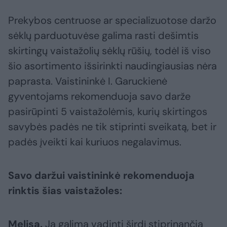
Prekybos centruose ar specializuotose daržo
sėklų parduotuvėse galima rasti dešimtis
skirtingų vaistažolių sėklų rūšių, todėl iš viso
šio asortimento išsirinkti naudingiausias nėra
paprasta. Vaistininkė I. Garuckienė
gyventojams rekomenduoja savo darže
pasirūpinti 5 vaistažolėmis, kurių skirtingos
savybės padės ne tik stiprinti sveikatą, bet ir
padės įveikti kai kuriuos negalavimus.
Savo daržui vaistininkė rekomenduoja
rinktis šias vaistažoles:
Melisą.
Ją galima vadinti širdį stiprinančia