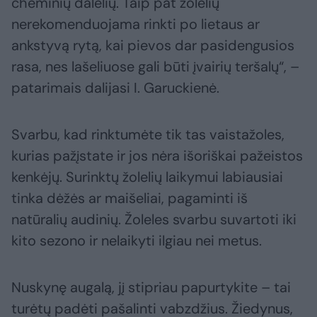
cheminių dalelių. Taip pat žolelių
nerekomenduojama rinkti po lietaus ar
ankstyvą rytą, kai pievos dar pasidengusios
rasa, nes lašeliuose gali būti įvairių teršalų“, –
patarimais dalijasi I. Garuckienė.
Svarbu, kad rinktumėte tik tas vaistažoles,
kurias pažįstate ir jos nėra išoriškai pažeistos
kenkėjų. Surinktų žolelių laikymui labiausiai
tinka dėžės ar maišeliai, pagaminti iš
natūralių audinių. Žoleles svarbu suvartoti iki
kito sezono ir nelaikyti ilgiau nei metus.
Nuskynę augalą, jį stipriau papurtykite – tai
turėtų padėti pašalinti vabzdžius. Žiedynus,