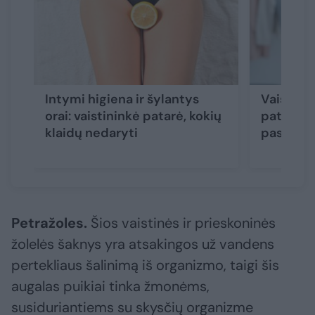
Intymi higiena ir šylantys
Vaistinin
orai: vaistininkė patarė, kokių
patarima
klaidų nedaryti
pasirūpi
Petražoles.
Šios vaistinės ir prieskoninės
žolelės šaknys yra atsakingos už vandens
pertekliaus šalinimą iš organizmo, taigi šis
augalas puikiai tinka žmonėms,
susiduriantiems su skysčių organizme