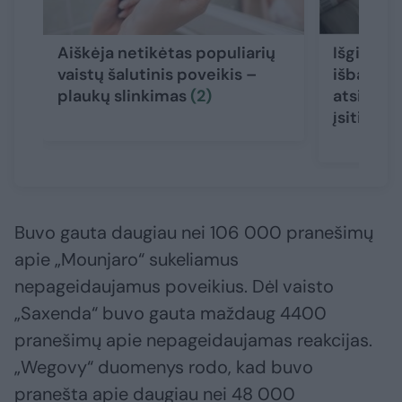
Aiškėja netikėtas populiarių
Išgirtą l
vaistų šalutinis poveikis –
išbandži
plaukų slinkimas
(2)
atsidūrė 
įsitikinu
Buvo gauta daugiau nei 106 000 pranešimų
apie „Mounjaro“ sukeliamus
nepageidaujamus poveikius. Dėl vaisto
„Saxenda“ buvo gauta maždaug 4400
pranešimų apie nepageidaujamas reakcijas.
„Wegovy“ duomenys rodo, kad buvo
pranešta apie daugiau nei 48 000