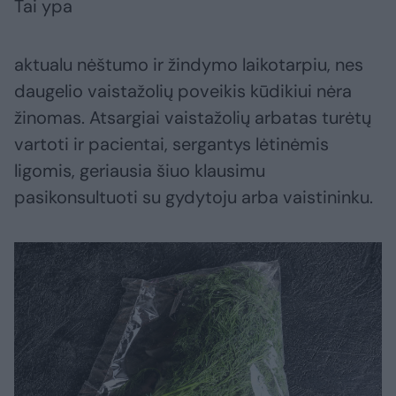
Tai ypa
aktualu nėštumo ir žindymo laikotarpiu, nes
daugelio vaistažolių poveikis kūdikiui nėra
žinomas. Atsargiai vaistažolių arbatas turėtų
vartoti ir pacientai, sergantys lėtinėmis
ligomis, geriausia šiuo klausimu
pasikonsultuoti su gydytoju arba vaistininku.