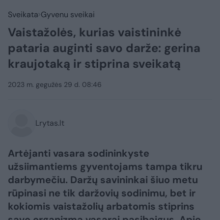
Sveikata
Gyvenu sveikai
Vaistažolės, kurias vaistininkė
pataria auginti savo darže: gerina
kraujotaką ir stiprina sveikatą
2023 m. gegužės 29 d. 08:46
Lrytas.lt
Artėjanti vasara sodininkyste
užsiimantiems gyventojams tampa tikru
darbymečiu. Daržų savininkai šiuo metu
rūpinasi ne tik daržovių sodinimu, bet ir
kokiomis vaistažolių arbatomis stiprins
savo organizmą vasarai pasibaigus. Apie