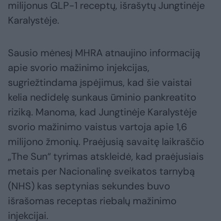
milijonus GLP-1 receptų, išrašytų Jungtinėje
Karalystėje.
Sausio mėnesį MHRA atnaujino informaciją
apie svorio mažinimo injekcijas,
sugriežtindama įspėjimus, kad šie vaistai
kelia nedidelę sunkaus ūminio pankreatito
riziką. Manoma, kad Jungtinėje Karalystėje
svorio mažinimo vaistus vartoja apie 1,6
milijono žmonių. Praėjusią savaitę laikraščio
„The Sun“ tyrimas atskleidė, kad praėjusiais
metais per Nacionalinę sveikatos tarnybą
(NHS) kas septynias sekundes buvo
išrašomas receptas riebalų mažinimo
injekcijai.