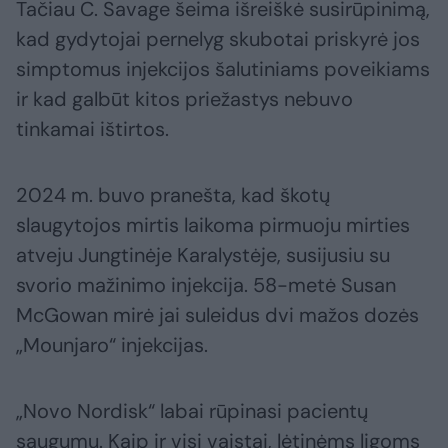
Tačiau C. Savage šeima išreiškė susirūpinimą,
kad gydytojai pernelyg skubotai priskyrė jos
simptomus injekcijos šalutiniams poveikiams
ir kad galbūt kitos priežastys nebuvo
tinkamai ištirtos.
2024 m. buvo pranešta, kad škotų
slaugytojos mirtis laikoma pirmuoju mirties
atveju Jungtinėje Karalystėje, susijusiu su
svorio mažinimo injekcija. 58-metė Susan
McGowan mirė jai suleidus dvi mažos dozės
„Mounjaro“ injekcijas.
„Novo Nordisk“ labai rūpinasi pacientų
saugumu. Kaip ir visi vaistai, lėtinėms ligoms