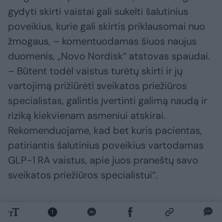
gydyti skirti vaistai gali sukelti šalutinius
poveikius, kurie gali skirtis priklausomai nuo
žmogaus, – komentuodamas šiuos naujus
duomenis, „Novo Nordisk“ atstovas spaudai.
– Būtent todėl vaistus turėtų skirti ir jų
vartojimą prižiūrėti sveikatos priežiūros
specialistas, galintis įvertinti galimą naudą ir
riziką kiekvienam asmeniui atskirai.
Rekomenduojame, kad bet kuris pacientas,
patiriantis šalutinius poveikius vartodamas
GLP-1 RA vaistus, apie juos praneštų savo
sveikatos priežiūros specialistui“.
„Pacientų saugumas yra „Lilly“ pagrindinis