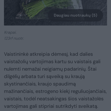
Daugiau nuotraukų (5)
Krapai.
123rf nuotr.
Vaistininkė atkreipia dėmesį, kad dalies
vaistažolių vartojimas kartu su vaistais gali
nulemti nemažai neigiamų padarinių. Štai
dilgėlių arbata turi sąveiką su kraują
skystinančiais, kraujo spaudimą
mažinančiais, estrogeno kiekį reguliuojančiais,
vaistais, todėl neatsakingas šios vaistažolės
vartojimas gali stipriai sutrikdyti sveikatą.