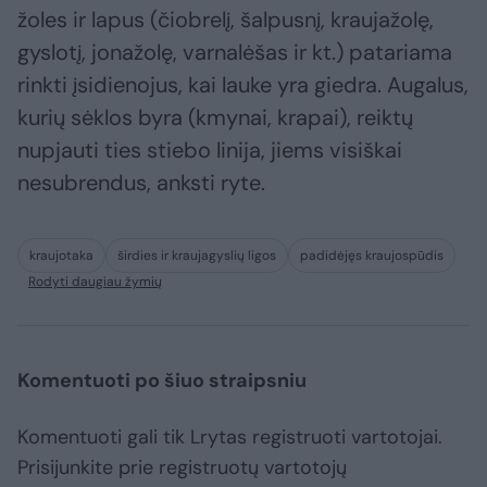
žoles ir lapus (čiobrelį, šalpusnį, kraujažolę,
gyslotį, jonažolę, varnalėšas ir kt.) patariama
rinkti įsidienojus, kai lauke yra giedra. Augalus,
kurių sėklos byra (kmynai, krapai), reiktų
nupjauti ties stiebo linija, jiems visiškai
nesubrendus, anksti ryte.
kraujotaka
širdies ir kraujagyslių ligos
padidėjęs kraujospūdis
Rodyti daugiau žymių
Komentuoti po šiuo straipsniu
Komentuoti gali tik Lrytas registruoti vartotojai.
Prisijunkite prie registruotų vartotojų