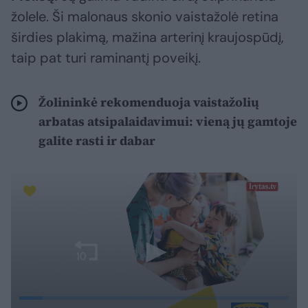
žolele. Ši malonaus skonio vaistažolė retina
širdies plakimą, mažina arterinį kraujospūdį,
taip pat turi raminantį poveikį.
Žolininkė rekomenduoja vaistažolių
arbatas atsipalaidavimui: vieną jų gamtoje
galite rasti ir dabar