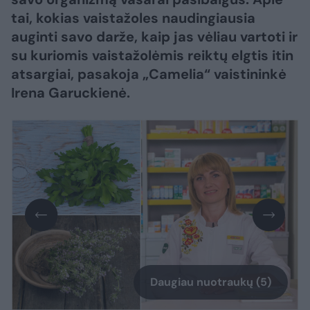
tai, kokias vaistažoles naudingiausia
auginti savo darže, kaip jas vėliau vartoti ir
su kuriomis vaistažolėmis reiktų elgtis itin
atsargiai, pasakoja „Camelia“ vaistininkė
Irena Garuckienė.
Daugiau nuotraukų (5)