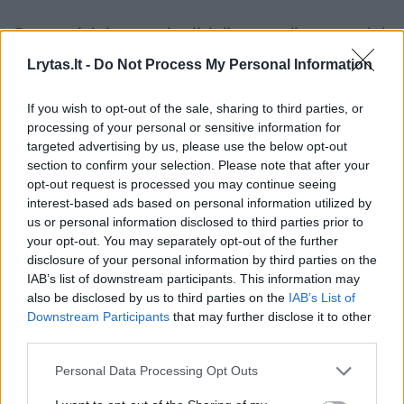
Pastaraisiais metais didelio populiarumo, dėl
savo toksinių savybių, sulaukusi pankolių
Lrytas.lt -
Do Not Process My Personal Information
arbata turi ne tik medžiagų apykaitą
If you wish to opt-out of the sale, sharing to third parties, or
greitinančių, apetitą reguliuojančių, virškinimą
processing of your personal or sensitive information for
gerinančių bei gleivių pasišalinimą iš
targeted advertising by us, please use the below opt-out
section to confirm your selection. Please note that after your
kvėpavimo takų skatinančių savybių, tačiau
opt-out request is processed you may continue seeing
padeda reguliuoti ir vidurių pūtimą, stresą,
interest-based ads based on personal information utilized by
menstruacinį skausmą. Vis dėlto aukštą
us or personal information disclosed to third parties prior to
your opt-out. You may separately opt-out of the further
onkologinių susirgimų riziką turintiems
disclosure of your personal information by third parties on the
žmonėms šio augalo arbatos vertėtų vengti.
IAB’s list of downstream participants. This information may
also be disclosed by us to third parties on the
IAB’s List of
Downstream Participants
that may further disclose it to other
Vaistininkės teigimu, geriausias patarimas
third parties.
žmonėms, nuolat vartojantiems įvairias
Personal Data Processing Opt Outs
vaistažoles, yra sąmoningas elgesys ir