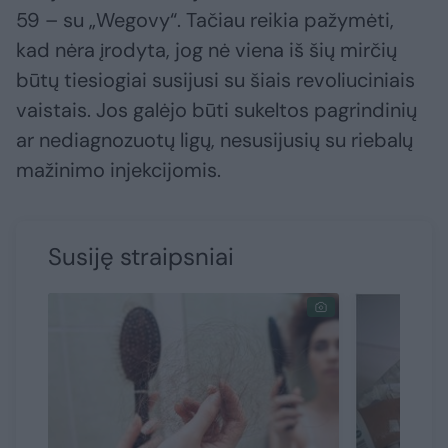
59 – su „Wegovy“. Tačiau reikia pažymėti,
kad nėra įrodyta, jog nė viena iš šių mirčių
būtų tiesiogiai susijusi su šiais revoliuciniais
vaistais. Jos galėjo būti sukeltos pagrindinių
ar nediagnozuotų ligų, nesusijusių su riebalų
mažinimo injekcijomis.
Susiję straipsniai