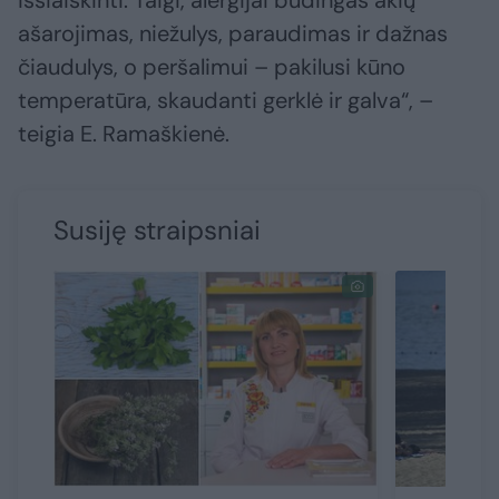
išsiaiškinti. Taigi, alergijai būdingas akių
ašarojimas, niežulys, paraudimas ir dažnas
čiaudulys, o peršalimui – pakilusi kūno
temperatūra, skaudanti gerklė ir galva“, –
teigia E. Ramaškienė.
Susiję straipsniai