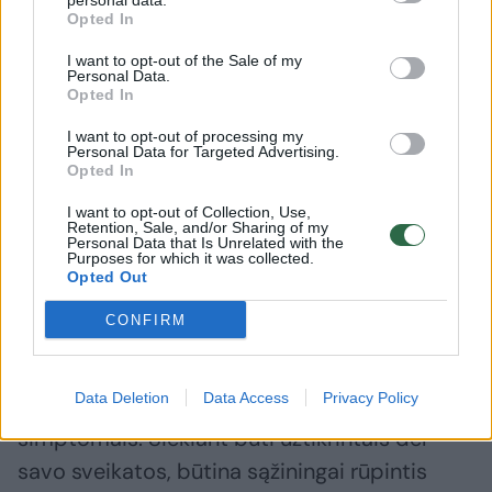
personal data.
Opted In
I want to opt-out of the Sale of my
Vaistininkė priduria, kad peršalti gali ir tie,
Personal Data.
Opted In
kurie karštą dieną godžiai gaivinasi ledais
arba labai šaltais gėrimais. Anot jos, šalti
I want to opt-out of processing my
Personal Data for Targeted Advertising.
gėrimai ne tik gali sukelti peršalimą, bet ir
Opted In
būtų klaidinga manyti, jog vasarą jie
I want to opt-out of Collection, Use,
Retention, Sale, and/or Sharing of my
geriausiai atgaivina. Norint išties atsigaivinti,
Personal Data that Is Unrelated with the
Purposes for which it was collected.
patartina troškulį numalšinti kambario
Opted Out
temperatūros ar netgi dar šiltesniu vandeniu.
CONFIRM
„Visi šie būdai yra tik trumpalaikė pagalba,
Data Deletion
Data Access
Privacy Policy
nenorint, kad vasara baigtųsi su peršalimo
simptomais. Siekiant būti užtikrintais dėl
savo sveikatos, būtina sąžiningai rūpintis