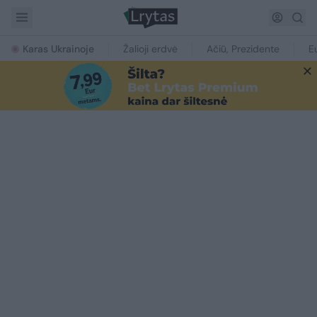
Karas Ukrainoje
Žalioji erdvė
Ačiū, Prezidente
E