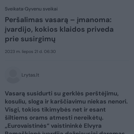
Sveikata
Gyvenu sveikai
Peršalimas vasarą – įmanoma:
įvardijo, kokios klaidos priveda
prie susirgimų
2023 m. liepos 21 d. 06:30
Lrytas.lt
Vasarą susidurti su gerklės perštėjimu,
kosuliu, sloga ir karščiavimu niekas nenori.
Visgi, tokios tikimybės net ir esant
šiltiems orams atmesti nereikėtų.
„Eurovaistinės“ vaistininkė Elvyra
Ramaškienė įvardija dažniausiai daromas