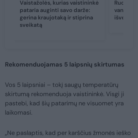
Vaistažolės, kurias vaistininkė
Ruošiatė
pataria auginti savo darže:
vandens?
gerina kraujotaką ir stiprina
išvengti
sveikatą
Rekomenduojamas 5 laipsnių skirtumas
Vos 5 laipsniai – tokį saugų temperatūrų
skirtumą rekomenduoja vaistininkė. Visgi ji
pastebi, kad šių patarimų ne visuomet yra
laikomasi.
„Ne paslaptis, kad per karščius žmonės ieško