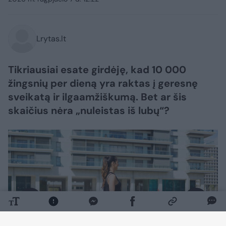
Lrytas.lt
Tikriausiai esate girdėję, kad 10 000
žingsnių per dieną yra raktas į geresnę
sveikatą ir ilgaamžiškumą. Bet ar šis
skaičius nėra „nuleistas iš lubų“?