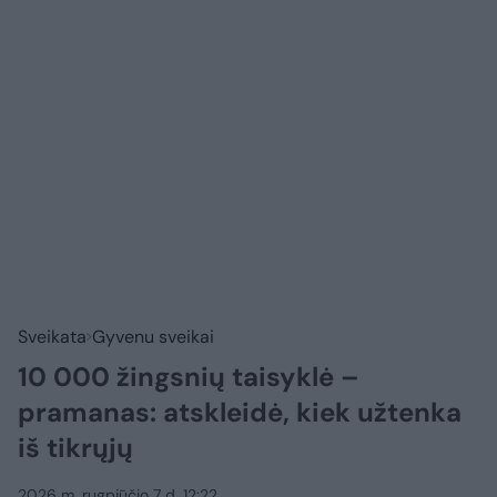
Sveikata
Gyvenu sveikai
10 000 žingsnių taisyklė –
pramanas: atskleidė, kiek užtenka
iš tikrųjų
2026 m. rugpjūčio 7 d. 12:22