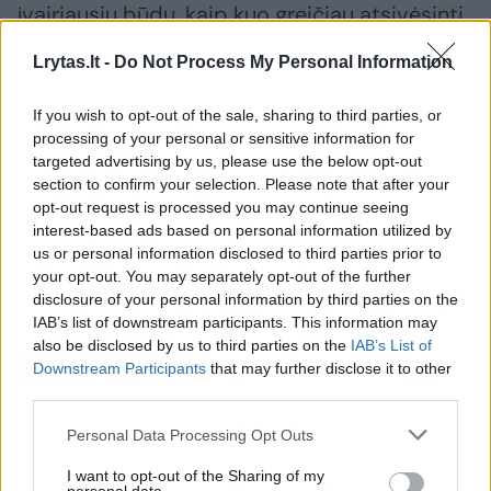
įvairiausių būdų, kaip kuo greičiau atsivėsinti.
Vos tik iš lauko atėję į ofisus arba įsėdę į
Lrytas.lt -
Do Not Process My Personal Information
automobilį jie kondicionierių pagalba nustato
gerokai per žemą temperatūrą.
If you wish to opt-out of the sale, sharing to third parties, or
processing of your personal or sensitive information for
targeted advertising by us, please use the below opt-out
Taip pat norint atsivėsinti, žmonės mėgsta
section to confirm your selection. Please note that after your
opt-out request is processed you may continue seeing
kondicionierius atsisukti tiesiai į save. Tačiau
interest-based ads based on personal information utilized by
taip praleidžiant ilgesnį laiką padidėja rizika
us or personal information disclosed to third parties prior to
your opt-out. You may separately opt-out of the further
peršalti ir čia tampa nebesvarbu,
disclosure of your personal information by third parties on the
prisidengsite gerklę ar ne, vis tiek galite
IAB’s list of downstream participants. This information may
sulaukti gerklės skausmo“, – pasakoja
also be disclosed by us to third parties on the
IAB’s List of
Downstream Participants
that may further disclose it to other
vaistininkė E. Ramaškienė.
third parties.
Personal Data Processing Opt Outs
Peršąla besigaivinantys ledais ir šaltais
I want to opt-out of the Sharing of my
gėrimais