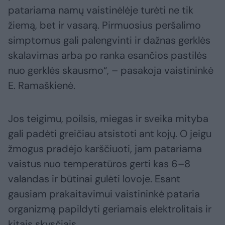
patariama namų vaistinėlėje turėti ne tik
žiemą, bet ir vasarą. Pirmuosius peršalimo
simptomus gali palengvinti ir dažnas gerklės
skalavimas arba po ranka esančios pastilės
nuo gerklės skausmo“, – pasakoja vaistininkė
E. Ramaškienė.
Jos teigimu, poilsis, miegas ir sveika mityba
gali padėti greičiau atsistoti ant kojų. O jeigu
žmogus pradėjo karščiuoti, jam patariama
vaistus nuo temperatūros gerti kas 6–8
valandas ir būtinai gulėti lovoje. Esant
gausiam prakaitavimui vaistininkė pataria
organizmą papildyti geriamais elektrolitais ir
kitais skysčiais.