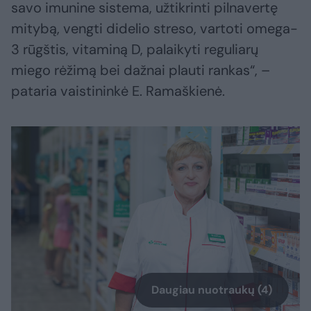
savo imunine sistema, užtikrinti pilnavertę
mitybą, vengti didelio streso, vartoti omega-
3 rūgštis, vitaminą D, palaikyti reguliarų
miego rėžimą bei dažnai plauti rankas“, –
pataria vaistininkė E. Ramaškienė.
Daugiau nuotraukų (4)