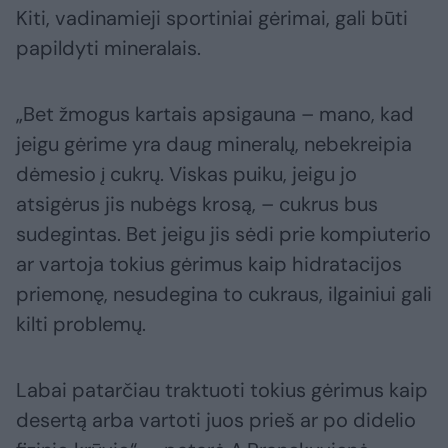
Kiti, vadinamieji sportiniai gėrimai, gali būti
papildyti mineralais.
„Bet žmogus kartais apsigauna – mano, kad
jeigu gėrime yra daug mineralų, nebekreipia
dėmesio į cukrų. Viskas puiku, jeigu jo
atsigėrus jis nubėgs krosą, – cukrus bus
sudegintas. Bet jeigu jis sėdi prie kompiuterio
ar vartoja tokius gėrimus kaip hidratacijos
priemonę, nesudegina to cukraus, ilgainiui gali
kilti problemų.
Labai patarčiau traktuoti tokius gėrimus kaip
desertą arba vartoti juos prieš ar po didelio