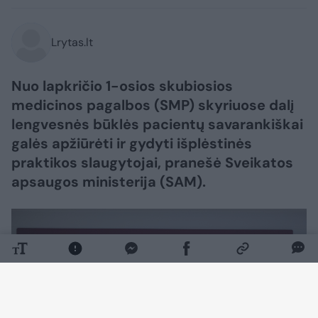
Lrytas.lt
Nuo lapkričio 1-osios skubiosios
medicinos pagalbos (SMP) skyriuose dalį
lengvesnės būklės pacientų savarankiškai
galės apžiūrėti ir gydyti išplėstinės
praktikos slaugytojai, pranešė Sveikatos
apsaugos ministerija (SAM).