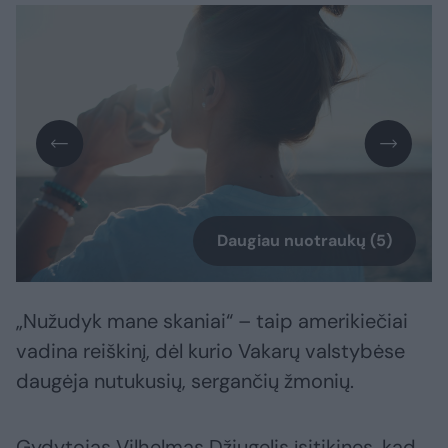
Daugiau nuotraukų (5)
„Nužudyk mane skaniai“ – taip amerikiečiai
vadina reiškinį, dėl kurio Vakarų valstybėse
daugėja nutukusių, sergančių žmonių.
Gydytojas Vilhelmas Džiugelis įsitikinęs, kad