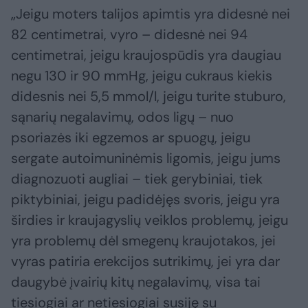
„Jeigu moters talijos apimtis yra didesnė nei
82 centimetrai, vyro – didesnė nei 94
centimetrai, jeigu kraujospūdis yra daugiau
negu 130 ir 90 mmHg, jeigu cukraus kiekis
didesnis nei 5,5 mmol/l, jeigu turite stuburo,
sąnarių negalavimų, odos ligų – nuo
psoriazės iki egzemos ar spuogų, jeigu
sergate autoimuninėmis ligomis, jeigu jums
diagnozuoti augliai – tiek gerybiniai, tiek
piktybiniai, jeigu padidėjęs svoris, jeigu yra
širdies ir kraujagyslių veiklos problemų, jeigu
yra problemų dėl smegenų kraujotakos, jei
vyras patiria erekcijos sutrikimų, jei yra dar
daugybė įvairių kitų negalavimų, visa tai
tiesiogiai ar netiesiogiai susiję su