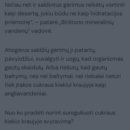
tačiau net ir saldintus gėrimus reikėtų vertinti
kaip desertą, jokiu būdu ne kaip hidratacijos
priemonę“, – patarė „Birštono mineralinių
vandenų“ vadovė.
Atsigėrus saldžių gėrimų ji patartų,
pavyzdžiui, suvalgyti ir uogų, kad organizmas
gautų skaidulų. Arba riešutų, kad gautų
baltymų, nes nei baltymai, nei riebalai neturi
tiek įtakos cukraus kiekiui kraujyje kaip
angliavandeniai.
Nuo ko pradėti norint sureguliuoti cukraus
kiekio kraujyje svyravimą?