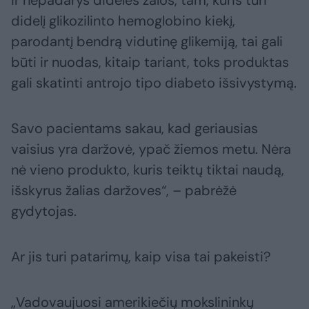
ir nepadarys didelės žalos, tam, kuris turi
didelį glikozilinto hemoglobino kiekį,
parodantį bendrą vidutinę glikemiją, tai gali
būti ir nuodas, kitaip tariant, toks produktas
gali skatinti antrojo tipo diabeto išsivystymą.
Savo pacientams sakau, kad geriausias
vaisius yra daržovė, ypač žiemos metu. Nėra
nė vieno produkto, kuris teiktų tiktai naudą,
išskyrus žalias daržoves“, – pabrėžė
gydytojas.
Ar jis turi patarimų, kaip visa tai pakeisti?
„Vadovaujuosi amerikiečių mokslininkų