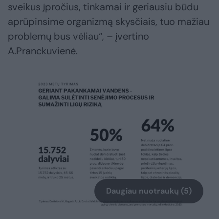
sveikus įpročius, tinkamai ir geriausiu būdu
aprūpinsime organizmą skysčiais, tuo mažiau
problemų bus vėliau“, – įvertino
A.Pranckuvienė.
Daugiau nuotraukų (5)