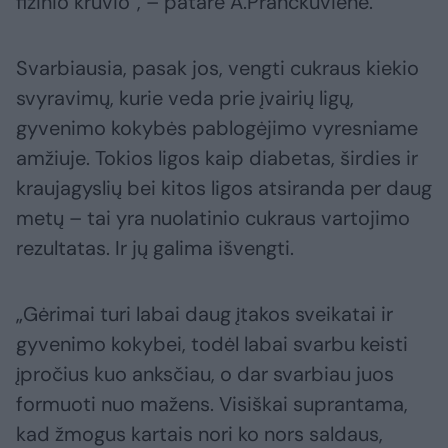
fizinio krūvio“, – patarė A.Pranckuvienė.
Svarbiausia, pasak jos, vengti cukraus kiekio
svyravimų, kurie veda prie įvairių ligų,
gyvenimo kokybės pablogėjimo vyresniame
amžiuje. Tokios ligos kaip diabetas, širdies ir
kraujagyslių bei kitos ligos atsiranda per daug
metų – tai yra nuolatinio cukraus vartojimo
rezultatas. Ir jų galima išvengti.
„Gėrimai turi labai daug įtakos sveikatai ir
gyvenimo kokybei, todėl labai svarbu keisti
įpročius kuo anksčiau, o dar svarbiau juos
formuoti nuo mažens. Visiškai suprantama,
kad žmogus kartais nori ko nors saldaus,