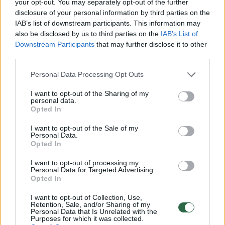
gydytojas yra įsitikinęs, kad dėl daugybės civilizacijos
your opt-out. You may separately opt-out of the further
ligų, užklumpančių šiuolaikinius žmones, kalta netinkama
disclosure of your personal information by third parties on the
IAB’s list of downstream participants. This information may
mityba, ir pirmiausia angliavandenių vartojimas.
also be disclosed by us to third parties on the
IAB’s List of
Downstream Participants
that may further disclose it to other
Apie maistą ir jo įtaką gyvenimo trukmei ir
third parties.
kokybei kalbama tikrai daug, bet tik retas
Personal Data Processing Opt Outs
susimąsto, kiek įtakos tam turi gėrimai.
I want to opt-out of the Sharing of my
personal data.
Opted In
Vandens someljė Aistė Pranckuvienė
I want to opt-out of the Sale of my
pastebėjo, kad žmonės retai kada sieja
Personal Data.
Opted In
cukraus vartojimą su gėrimais ir net
nesuvokia, kiek cukraus gauna su jais.
I want to opt-out of processing my
Personal Data for Targeted Advertising.
Opted In
O geriant limonadą galima gauti daugiau
I want to opt-out of Collection, Use,
Retention, Sale, and/or Sharing of my
cukraus negu suvalgius šokolado plytelę –
Personal Data that Is Unrelated with the
Purposes for which it was collected.