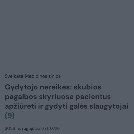
Sveikata
Medicinos žinios
Gydytojo nereikės: skubios
pagalbos skyriuose pacientus
apžiūrėti ir gydyti galės slaugytojai
(9)
2026 m. rugpjūčio 6 d. 07:16