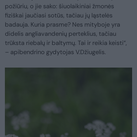
požiūriu, o jie sako: šiuolaikiniai žmonės
fiziškai jaučiasi sotūs, tačiau jų ląstelės
badauja. Kuria prasme? Nes mityboje yra
didelis angliavandenių perteklius, tačiau
trūksta riebalų ir baltymų. Tai ir reikia keisti“,
– apibendrino gydytojas V.Džiugelis.