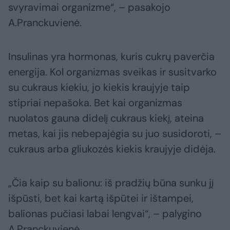
svyravimai organizme“, – pasakojo
A.Pranckuvienė.
Insulinas yra hormonas, kuris cukrų paverčia
energija. Kol organizmas sveikas ir susitvarko
su cukraus kiekiu, jo kiekis kraujyje taip
stipriai nepašoka. Bet kai organizmas
nuolatos gauna didelį cukraus kiekį, ateina
metas, kai jis nebepajėgia su juo susidoroti, –
cukraus arba gliukozės kiekis kraujyje didėja.
„Čia kaip su balionu: iš pradžių būna sunku jį
išpūsti, bet kai kartą išpūtei ir ištampei,
balionas pučiasi labai lengvai“, – palygino
A.Pranckuvienė.