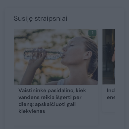
Susiję straipsniai
Vaistininkė pasidalino, kiek
Indrės K
vandens reikia išgerti per
energijos
dieną: apskaičiuoti gali
kiekvienas