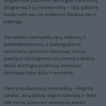
su galimybe pasirinkti skirtingas treniruočių
programas ir jų intensyvumą – taip galėsite
nuolat kelti sau vis didesnius iššūkius net ir
pažengę.
Yra keletas treniruoklių tipų, tinkamų ir
pradedantiesiems, ir pažengusiems,
norintiems sportuoti namuose. Visi jie
pasižymi skirtingomis savybėmis ir leidžia
atlikti skirtingus pratimus, treniruoti
skirtingas kūno dalis ir raumenis.
Vieni populiariausių treniruoklių – bėgimo
takeliai. Jie padeda deginti kalorijas ir tinka
tiek tiems, kurie nori intensyvių kardio