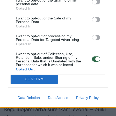
I want to opt-out of the Sharing of my
personal data.
sukimba su grindimis ir neleidžia jam slysti.
Opted In
Tiesa, pilateso kilimėliai yra šiek tiek storesni
I want to opt-out of the Sale of my
už jogos.
Personal Data.
Opted In
I want to opt-out of processing my
Kita svarbi inventoriaus dalis – įvairūs svoriai,
Personal Data for Targeted Advertising.
Opted In
kurie padeda efektyviai sportuoti ir pasiekti
norimų rezultatų. Vieni iš plačiausiai
I want to opt-out of Collection, Use,
Retention, Sale, and/or Sharing of my
naudojamų yra fiksuoti svoriai, galintys sverti
Personal Data that Is Unrelated with the
Purposes for which it was collected.
nuo 1 kg iki 100 kg. Jie paprastai būna kelių
Opted Out
tipų: apsauginiu sluoksniu dengti guminiai,
CONFIRM
kiek patvaresni ir tvirtesni poliuretaniniai ir
unikalaus dizaino šešiakampiai svoriai.
Data Deletion
Data Access
Privacy Policy
Reguliuojami arba surenkami svoriai – puiki