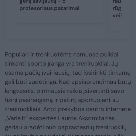
gerą savijautą – 5
raumenis
profesoriaus patarimai
rūgštis –
veikia iš
Populiari ir treniruotėms namuose puikiai
tinkanti sporto įranga yra treniruokliai. Jų
esama pačių įvairiausių, tad išsirinkti tinkamą
gali būti sudėtinga. Kad apsisprendimas būtų
lengvesnis, pirmiausia reikia įsivertinti savo
fizinį pasirengimą ir patirtį sportuojant su
treniruokliais. Anot prekybos centro internete
„Varlė.lt“ ekspertės Lauros Aksomitaitės,
geriau pradėti nuo paprastesnių treniruoklių