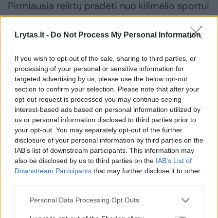
Pirmiausia reiktų pradėti nuo kilimėlio sportui
– minkšto ir patogaus pagrindo jūsų
treniruotėms. Kilimėlis ne tik suteikia
Lrytas.lt -
Do Not Process My Personal Information
komfortą, bet ir užtikrina saugumą bei
If you wish to opt-out of the sale, sharing to third parties, or
stabilumą rankoms ir kojoms.
processing of your personal or sensitive information for
targeted advertising by us, please use the below opt-out
section to confirm your selection. Please note that after your
Kilimėlius galima skirstyti į jogos, pilateso,
opt-out request is processed you may continue seeing
gimnastikos ir treniruočių. Pastarieji kilimėliai
interest-based ads based on personal information utilized by
us or personal information disclosed to third parties prior to
– universalūs, labai stori ir patvarūs, todėl
your opt-out. You may separately opt-out of the further
tinka intensyviam naudojimui ir tarnauja ilgai.
disclosure of your personal information by third parties on the
IAB’s list of downstream participants. This information may
Jogos kilimėliai
, priešingai, yra lengvi, ploni ir
also be disclosed by us to third parties on the
IAB’s List of
gana lankstūs. Be to, jie gerai sugeria drėgmę,
Downstream Participants
that may further disclose it to other
third parties.
tad neleidžia kūnui slysti. Panašiomis
savybėmis pasižymi ir pilateso kilimėliai –
Personal Data Processing Opt Outs
grubesnės tekstūros pagrindas geriau