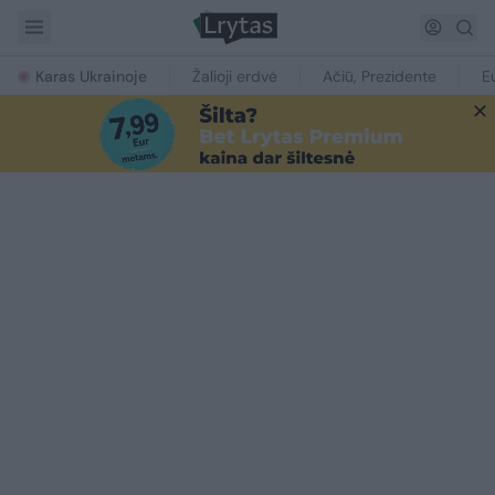
Karas Ukrainoje
Žalioji erdvė
Ačiū, Prezidente
E