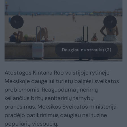
Daugiau nuotraukų (2)
Atostogos Kintana Roo valstijoje rytinėje
Meksikoje daugeliui turistų baigėsi sveikatos
problemomis. Reaguodama į nerimą
keliančius britų sanitarinių tarnybų
pranešimus, Meksikos Sveikatos ministerija
pradėjo patikrinimus daugiau nei tuzine
populiarių viešbučių.