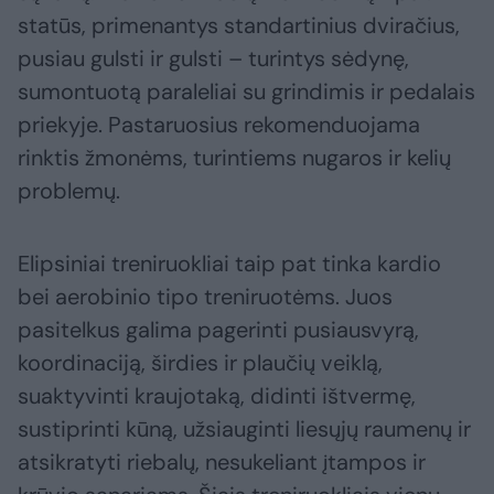
statūs, primenantys standartinius dviračius,
pusiau gulsti ir gulsti – turintys sėdynę,
sumontuotą paraleliai su grindimis ir pedalais
priekyje. Pastaruosius rekomenduojama
rinktis žmonėms, turintiems nugaros ir kelių
problemų.
Elipsiniai treniruokliai taip pat tinka kardio
bei aerobinio tipo treniruotėms. Juos
pasitelkus galima pagerinti pusiausvyrą,
koordinaciją, širdies ir plaučių veiklą,
suaktyvinti kraujotaką, didinti ištvermę,
sustiprinti kūną, užsiauginti liesųjų raumenų ir
atsikratyti riebalų, nesukeliant įtampos ir