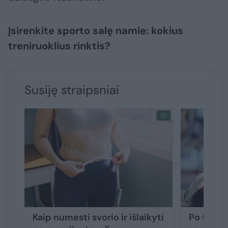
Įsirenkite sporto salę namie: kokius
treniruoklius rinktis?
Susiję straipsniai
Kaip numesti svorio ir išlaikyti
Po treni