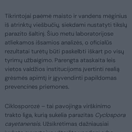
Tikrintojai paėmė maisto ir vandens mėginius
iš atrinktų viešbučių, siekdami nustatyti tikslų
parazito šaltinį. Šiuo metu laboratorijose
atliekamos išsamios analizės, o oficialūs
rezultatai turėtų būti paskelbti iškart po visų
tyrimų užbaigimo. Parengta ataskaita leis
vietos valdžios institucijoms įvertinti realią
grėsmės apimtį ir įgyvendinti papildomas
prevencines priemones.
Ciklosporozė – tai pavojinga virškinimo
trakto liga, kurią sukelia parazitas
Cyclospora
cayetanensis
. Užsikrėtimas dažniausiai