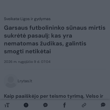
Sveikata
Ligos ir gydymas
Garsaus futbolininko sūnaus mirtis
sukrėtė pasaulį: kas yra
nematomas žudikas, galintis
smogti netikėtai
2026 m. rugpjūčio 9 d. 07:04
Lrytas.lt
Kaip paaiškėjo per teismo tyrimą, Velso ir
„Manchester United“ žaidėjo Marko
Hugheso sūnus tragiškai mirė nuo staigios