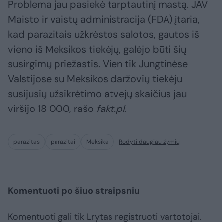
Problema jau pasiekė tarptautinį mastą. JAV
Maisto ir vaistų administracija (FDA) įtaria,
kad parazitais užkrėstos salotos, gautos iš
vieno iš Meksikos tiekėjų, galėjo būti šių
susirgimų priežastis. Vien tik Jungtinėse
Valstijose su Meksikos daržovių tiekėju
susijusių užsikrėtimo atvejų skaičius jau
viršijo 18 000, rašo
fakt.pl
.
parazitas
parazitai
Meksika
Rodyti daugiau žymių
Komentuoti po šiuo straipsniu
Komentuoti gali tik Lrytas registruoti vartotojai.