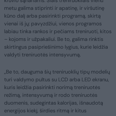
krūvio sąnariams. Šiais treniruokliais vienu
metu galima stiprinti ir apatinę, ir viršutinę
kūno dalį arba pasirinkti programą, skirtą
vienai iš jų: pavyzdžiui, vienos programos
labiau tinka rankos ir pečiams treniruoti, kitos
– kojoms ir užpakaliui. Be to, galima rinktis
skirtingus pasipriešinimo lygius, kurie leidžia
valdyti treniruotės intensyvumą.
„Be to, dauguma šių treniruoklių tipų modelių
turi valdymo pultus su LCD arba LED ekranu,
kuris leidžia pasirinkti norimą treniruotės
režimą, intensyvumą ir rodo treniruotės
duomenis, sudegintas kalorijas, išnaudotą
energijos kiekį, širdies ritmą ir kitus