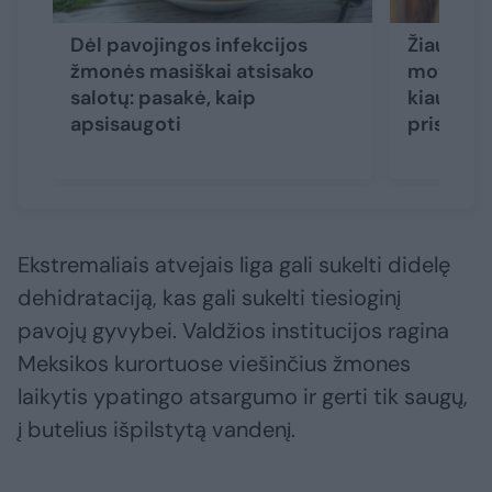
Dėl pavojingos infekcijos
Žiaurus l
žmonės masiškai atsisako
moteris 
salotų: pasakė, kaip
kiaulien
apsisaugoti
prisiveis
Ekstremaliais atvejais liga gali sukelti didelę
dehidrataciją, kas gali sukelti tiesioginį
pavojų gyvybei. Valdžios institucijos ragina
Meksikos kurortuose viešinčius žmones
laikytis ypatingo atsargumo ir gerti tik saugų,
į butelius išpilstytą vandenį.