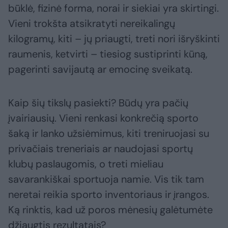
būklė, fizinė forma, norai ir siekiai yra skirtingi.
Vieni trokšta atsikratyti nereikalingų
kilogramų, kiti – jų priaugti, treti nori išryškinti
raumenis, ketvirti – tiesiog sustiprinti kūną,
pagerinti savijautą ar emocinę sveikatą.
Kaip šių tikslų pasiekti? Būdų yra pačių
įvairiausių. Vieni renkasi konkrečią sporto
šaką ir lanko užsiėmimus, kiti treniruojasi su
privačiais treneriais ar naudojasi sportų
klubų paslaugomis, o treti mieliau
savarankiškai sportuoja namie. Vis tik tam
neretai reikia sporto inventoriaus ir įrangos.
Ką rinktis, kad už poros mėnesių galėtumėte
džiaugtis rezultatais?