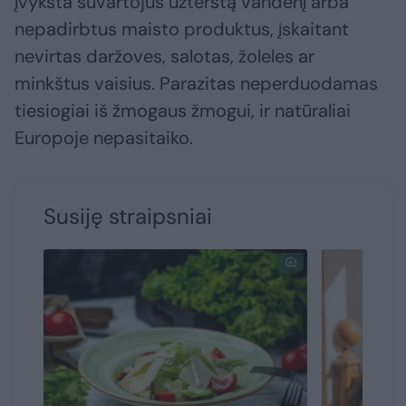
įvyksta suvartojus užterštą vandenį arba
nepadirbtus maisto produktus, įskaitant
nevirtas daržoves, salotas, žoleles ar
minkštus vaisius. Parazitas neperduodamas
tiesiogiai iš žmogaus žmogui, ir natūraliai
Europoje nepasitaiko.
Susiję straipsniai