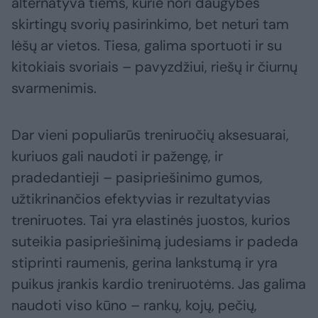
alternatyva tiems, kurie nori daugybės
skirtingų svorių pasirinkimo, bet neturi tam
lėšų ar vietos. Tiesa, galima sportuoti ir su
kitokiais svoriais – pavyzdžiui, riešų ir čiurnų
svarmenimis.
Dar vieni populiarūs treniruočių aksesuarai,
kuriuos gali naudoti ir pažengę, ir
pradedantieji – pasipriešinimo gumos,
užtikrinančios efektyvias ir rezultatyvias
treniruotes. Tai yra elastinės juostos, kurios
suteikia pasipriešinimą judesiams ir padeda
stiprinti raumenis, gerina lankstumą ir yra
puikus įrankis kardio treniruotėms. Jas galima
naudoti viso kūno – rankų, kojų, pečių,