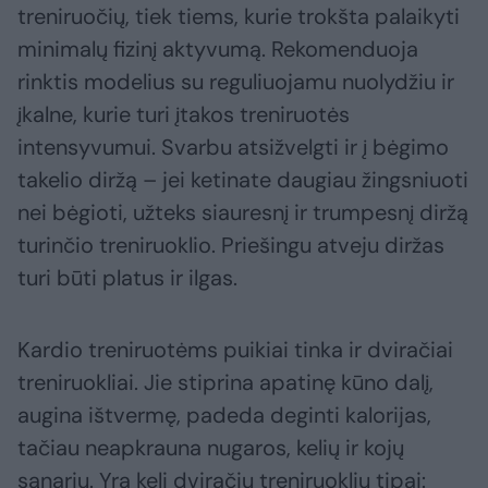
treniruočių, tiek tiems, kurie trokšta palaikyti
minimalų fizinį aktyvumą. Rekomenduoja
rinktis modelius su reguliuojamu nuolydžiu ir
įkalne, kurie turi įtakos treniruotės
intensyvumui. Svarbu atsižvelgti ir į bėgimo
takelio diržą – jei ketinate daugiau žingsniuoti
nei bėgioti, užteks siauresnį ir trumpesnį diržą
turinčio treniruoklio. Priešingu atveju diržas
turi būti platus ir ilgas.
Kardio treniruotėms puikiai tinka ir dviračiai
treniruokliai. Jie stiprina apatinę kūno dalį,
augina ištvermę, padeda deginti kalorijas,
tačiau neapkrauna nugaros, kelių ir kojų
sąnarių. Yra keli dviračių treniruoklių tipai: