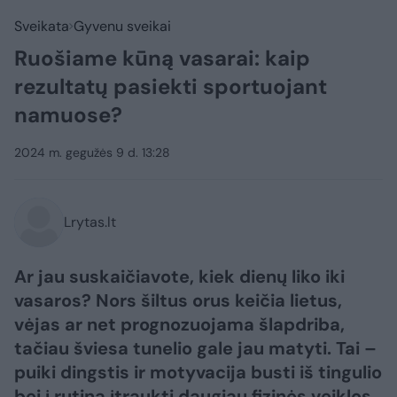
Sveikata
Gyvenu sveikai
Ruošiame kūną vasarai: kaip
rezultatų pasiekti sportuojant
namuose?
2024 m. gegužės 9 d. 13:28
Lrytas.lt
Ar jau suskaičiavote, kiek dienų liko iki
vasaros? Nors šiltus orus keičia lietus,
vėjas ar net prognozuojama šlapdriba,
tačiau šviesa tunelio gale jau matyti. Tai –
puiki dingstis ir motyvacija busti iš tingulio
bei į rutiną įtraukti daugiau fizinės veiklos.