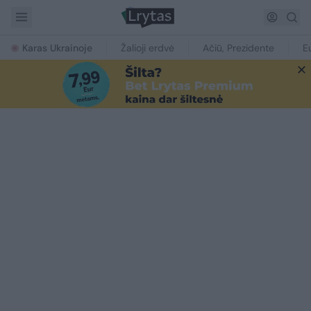
Karas Ukrainoje
Žalioji erdvė
Ačiū, Prezidente
E