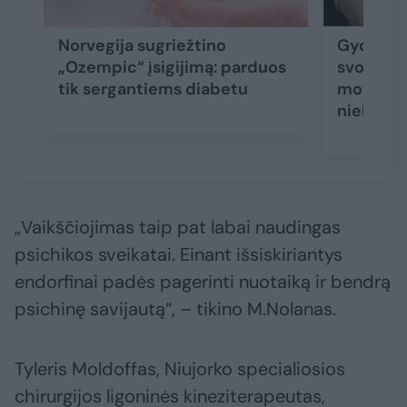
Norvegija sugriežtino
Gydytoja
„Ozempic“ įsigijimą: parduos
svorį vi
tik sergantiems diabetu
moterims
niekada
„Vaikščiojimas taip pat labai naudingas
psichikos sveikatai. Einant išsiskiriantys
endorfinai padės pagerinti nuotaiką ir bendrą
psichinę savijautą“, – tikino M.Nolanas.
Tyleris Moldoffas, Niujorko specialiosios
chirurgijos ligoninės kineziterapeutas,