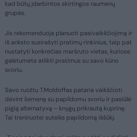
kad būtų įdarbintos skirtingos raumenų
grupės.
Jis rekomenduoja planuoti pasivaikščiojimą ir
iš anksto susirašyti pratimų rinkinius, taip pat
nustatyti konkrečias maršruto vietas, kuriose
galėtumėte atlikti pratimus su savo kūno
svoriu.
Savo ruožtu T.Moldoffas pataria vaikščioti
dėvint liemenę su papildomu svoriu ir pasiūlė
pigią alternatyvą – knygų prikrautą kuprinę.
Tai treniruotei suteiks papildomą iššūkį.