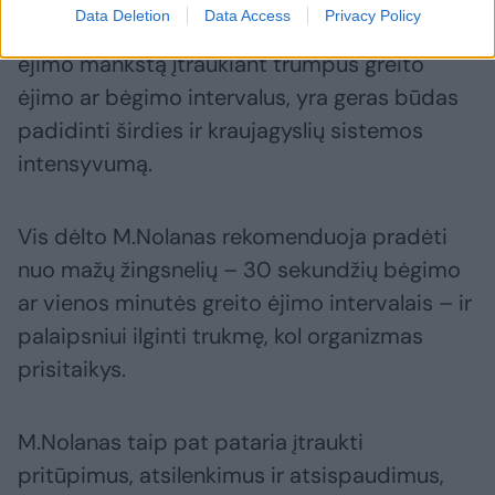
Data Deletion
Data Access
Privacy Policy
Be to, intervalinė treniruotė, pavyzdžiui, į
ėjimo mankštą įtraukiant trumpus greito
ėjimo ar bėgimo intervalus, yra geras būdas
padidinti širdies ir kraujagyslių sistemos
intensyvumą.
Vis dėlto M.Nolanas rekomenduoja pradėti
nuo mažų žingsnelių – 30 sekundžių bėgimo
ar vienos minutės greito ėjimo intervalais – ir
palaipsniui ilginti trukmę, kol organizmas
prisitaikys.
M.Nolanas taip pat pataria įtraukti
pritūpimus, atsilenkimus ir atsispaudimus,