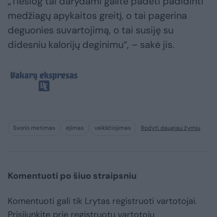
„Tiesiog tai darydami galite padėti padidinti
medžiagų apykaitos greitį, o tai pagerina
deguonies suvartojimą, o tai susiję su
didesniu kalorijų deginimu“, – sakė jis.
Svorio metimas
ėjimas
vaikščiojimas
Rodyti daugiau žymių
Komentuoti po šiuo straipsniu
Komentuoti gali tik Lrytas registruoti vartotojai.
Prisijunkite prie registruotų vartotojų