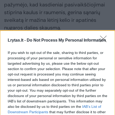
pažymėjo, kad kasdieniai pasivaikščiojimai
stiprina kaulus ir raumenis, gerina sąnarių
sveikatą ir mažina lėtinį kelio ir apatinės
nugaros dalies skausmą.
Lrytas.lt -
Do Not Process My Personal Information
„Įdomu, kad pastaruoju metu atliekami nauji
tyrimai rodo, jog toks paprastas dalykas kaip
If you wish to opt-out of the sale, sharing to third parties, or
processing of your personal or sensitive information for
vaikščiojimas gali būti išskirtinė mankšta, jei
targeted advertising by us, please use the below opt-out
jis atliekamas teisingai“, – pažymėjo T.
section to confirm your selection. Please note that after your
opt-out request is processed you may continue seeing
Moldoffas interviu ‚HuffPost‘.
interest-based ads based on personal information utilized by
us or personal information disclosed to third parties prior to
your opt-out. You may separately opt-out of the further
Todėl T.Moldoffas ir M.Nolanas išvardijo 4
disclosure of your personal information by third parties on the
paprastas gudrybes, kaip maksimaliai
IAB’s list of downstream participants. This information may
also be disclosed by us to third parties on the
IAB’s List of
išnaudoti vaikščiojimą.
Downstream Participants
that may further disclose it to other