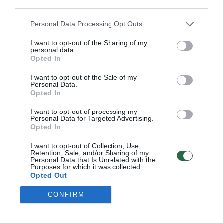
third parties.
Senatvės pensijos amžiaus sulaukusiems
Personal Data Processing Opt Outs
žmonėms – daugiau paslaugų
I want to opt-out of the Sharing of my
personal data.
Opted In
T.Moldoffas pataria judėti greitos dainos
I want to opt-out of the Sale of my
ritmu, maždaug 100 dūžių per minutę dažniu,
Personal Data.
Opted In
kad širdies ritmas pakiltų į aukštesnį tašką.
I want to opt-out of processing my
Personal Data for Targeted Advertising.
Opted In
„Stenkitės sinchronizuoti savo ritmą... jei
judate pagal dainą, kuri turi ... 100 dūžių per
I want to opt-out of Collection, Use,
Retention, Sale, and/or Sharing of my
minutę, galite būti tikri, kad po kelių minučių
Personal Data that Is Unrelated with the
Purposes for which it was collected.
pradėsite šiek tiek sulaikyti kvėpavimą ir
Opted Out
pasieksite vidutinį intensyvumą“, – patikino
CONFIRM
jis.