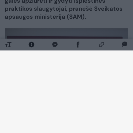
galės apžiūrėti ir gydyti išplėstinės
praktikos slaugytojai, pranešė Sveikatos
apsaugos ministerija (SAM).
Daugiau nuotraukų (9)
Tikimasi, kad tai sutrumpins pacientų
laukimo laiką, o gydytojai galės visą dėmesį