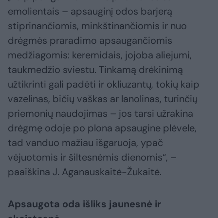
emolientais – apsauginį odos barjerą
stiprinančiomis, minkštinančiomis ir nuo
drėgmės praradimo apsaugančiomis
medžiagomis: keremidais, jojoba aliejumi,
taukmedžio sviestu. Tinkamą drėkinimą
užtikrinti gali padėti ir okliuzantų, tokių kaip
vazelinas, bičių vaškas ar lanolinas, turinčių
priemonių naudojimas – jos tarsi užrakina
drėgmę odoje po plona apsaugine plėvele,
tad vanduo mažiau išgaruoja, ypač
vėjuotomis ir šiltesnėmis dienomis“, –
paaiškina J. Aganauskaitė-Žukaitė.
Apsaugota oda išliks jaunesnė ir