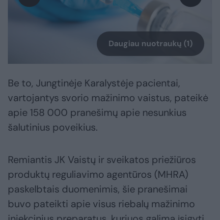
Daugiau nuotraukų (1)
Be to, Jungtinėje Karalystėje pacientai,
vartojantys svorio mažinimo vaistus, pateikė
apie 158 000 pranešimų apie nesunkius
šalutinius poveikius.
Remiantis JK Vaistų ir sveikatos priežiūros
produktų reguliavimo agentūros (MHRA)
paskelbtais duomenimis, šie pranešimai
buvo pateikti apie visus riebalų mažinimo
injekcinius preparatus, kuriuos galima įsigyti