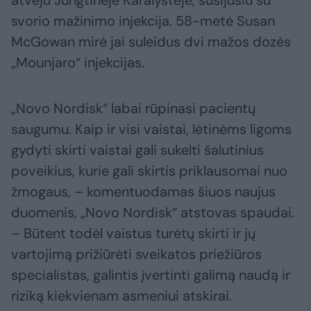
svorio mažinimo injekcija. 58-metė Susan
McGowan mirė jai suleidus dvi mažos dozės
„Mounjaro“ injekcijas.
„Novo Nordisk“ labai rūpinasi pacientų
saugumu. Kaip ir visi vaistai, lėtinėms ligoms
gydyti skirti vaistai gali sukelti šalutinius
poveikius, kurie gali skirtis priklausomai nuo
žmogaus, – komentuodamas šiuos naujus
duomenis, „Novo Nordisk“ atstovas spaudai.
– Būtent todėl vaistus turėtų skirti ir jų
vartojimą prižiūrėti sveikatos priežiūros
specialistas, galintis įvertinti galimą naudą ir
riziką kiekvienam asmeniui atskirai.