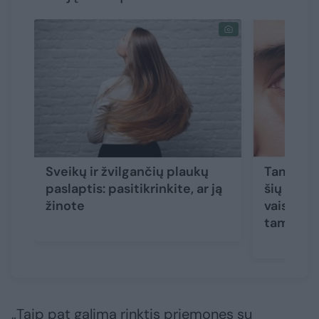
Sveikų ir žvilgančių plaukų
Tamsūs ra
paslaptis: pasitikrinkite, ar ją
šių dien
žinote
vaistinin
tam išsp
„Taip pat galima rinktis priemones su