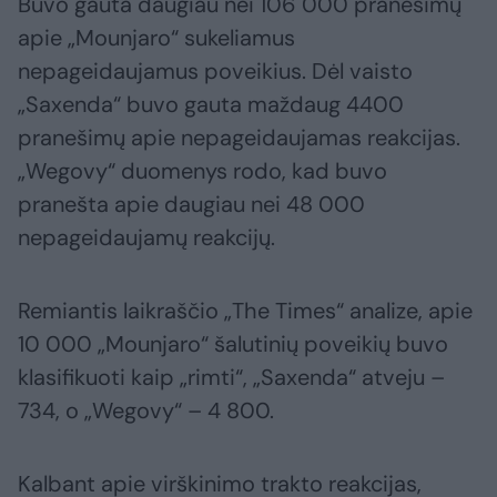
Buvo gauta daugiau nei 106 000 pranešimų
apie „Mounjaro“ sukeliamus
nepageidaujamus poveikius. Dėl vaisto
„Saxenda“ buvo gauta maždaug 4400
pranešimų apie nepageidaujamas reakcijas.
„Wegovy“ duomenys rodo, kad buvo
pranešta apie daugiau nei 48 000
nepageidaujamų reakcijų.
Remiantis laikraščio „The Times“ analize, apie
10 000 „Mounjaro“ šalutinių poveikių buvo
klasifikuoti kaip „rimti“, „Saxenda“ atveju –
734, o „Wegovy“ – 4 800.
Kalbant apie virškinimo trakto reakcijas,