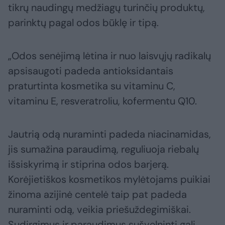
tikrų naudingų medžiagų turinčių produktų,
parinktų pagal odos būklę ir tipą.
„Odos senėjimą lėtina ir nuo laisvųjų radikalų
apsisaugoti padeda antioksidantais
praturtinta kosmetika su vitaminu C,
vitaminu E, resveratroliu, kofermentu Q10.
Jautrią odą nuraminti padeda niacinamidas,
jis sumažina paraudimą, reguliuoja riebalų
išsiskyrimą ir stiprina odos barjerą.
Korėjietiškos kosmetikos mylėtojams puikiai
žinoma azijinė centelė taip pat padeda
nuraminti odą, veikia priešuždegimiškai.
Sudirgimus ir paraudimus sušvelninti gali