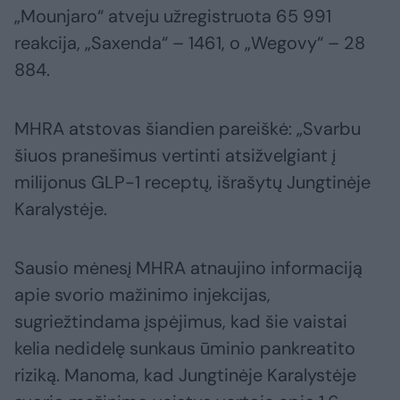
„Mounjaro“ atveju užregistruota 65 991
reakcija, „Saxenda“ – 1461, o „Wegovy“ – 28
884.
MHRA atstovas šiandien pareiškė: „Svarbu
šiuos pranešimus vertinti atsižvelgiant į
milijonus GLP-1 receptų, išrašytų Jungtinėje
Karalystėje.
Sausio mėnesį MHRA atnaujino informaciją
apie svorio mažinimo injekcijas,
sugriežtindama įspėjimus, kad šie vaistai
kelia nedidelę sunkaus ūminio pankreatito
riziką. Manoma, kad Jungtinėje Karalystėje