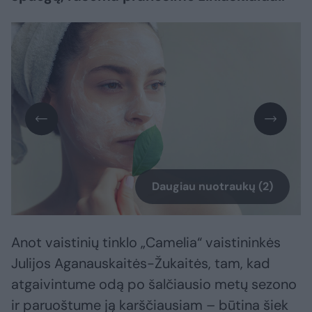
Daugiau nuotraukų (2)
Anot vaistinių tinklo „Camelia“ vaistininkės
Julijos Aganauskaitės-Žukaitės, tam, kad
atgaivintume odą po šalčiausio metų sezono
ir paruoštume ją karščiausiam – būtina šiek