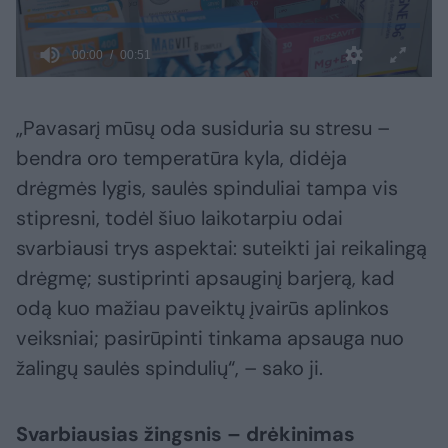
„Pavasarį mūsų oda susiduria su stresu –
bendra oro temperatūra kyla, didėja
drėgmės lygis, saulės spinduliai tampa vis
stipresni, todėl šiuo laikotarpiu odai
svarbiausi trys aspektai: suteikti jai reikalingą
drėgmę; sustiprinti apsauginį barjerą, kad
odą kuo mažiau paveiktų įvairūs aplinkos
veiksniai; pasirūpinti tinkama apsauga nuo
žalingų saulės spindulių“, – sako ji.
Svarbiausias žingsnis – drėkinimas