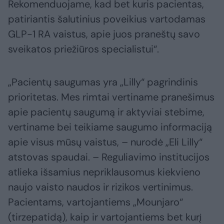
Rekomenduojame, kad bet kuris pacientas,
patiriantis šalutinius poveikius vartodamas
GLP-1 RA vaistus, apie juos praneštų savo
sveikatos priežiūros specialistui“.
„Pacientų saugumas yra „Lilly“ pagrindinis
prioritetas. Mes rimtai vertiname pranešimus
apie pacientų saugumą ir aktyviai stebime,
vertiname bei teikiame saugumo informaciją
apie visus mūsų vaistus, – nurodė „Eli Lilly“
atstovas spaudai. – Reguliavimo institucijos
atlieka išsamius nepriklausomus kiekvieno
naujo vaisto naudos ir rizikos vertinimus.
Pacientams, vartojantiems „Mounjaro“
(tirzepatidą), kaip ir vartojantiems bet kurį