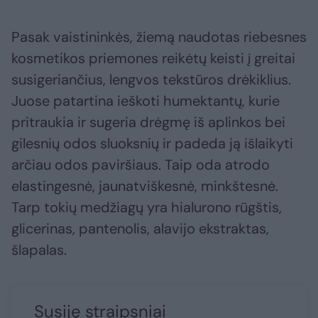
Pasak vaistininkės, žiemą naudotas riebesnes
kosmetikos priemones reikėtų keisti į greitai
susigeriančius, lengvos tekstūros drėkiklius.
Juose patartina ieškoti humektantų, kurie
pritraukia ir sugeria drėgmę iš aplinkos bei
gilesnių odos sluoksnių ir padeda ją išlaikyti
arčiau odos paviršiaus. Taip oda atrodo
elastingesnė, jaunatviškesnė, minkštesnė.
Tarp tokių medžiagų yra hialurono rūgštis,
glicerinas, pantenolis, alavijo ekstraktas,
šlapalas.
Susiję straipsniai