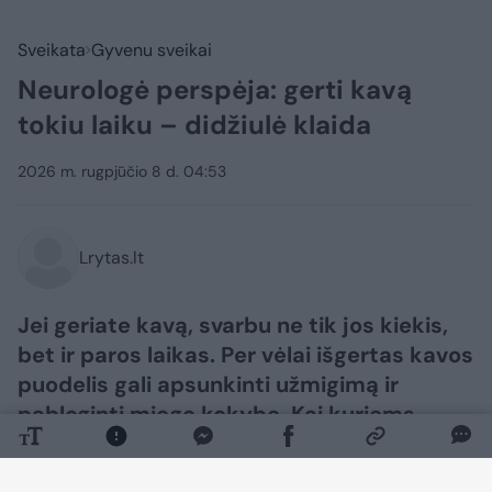
Sveikata
Gyvenu sveikai
Neurologė perspėja: gerti kavą
tokiu laiku – didžiulė klaida
2026 m. rugpjūčio 8 d. 04:53
Lrytas.lt
Jei geriate kavą, svarbu ne tik jos kiekis,
bet ir paros laikas. Per vėlai išgertas kavos
puodelis gali apsunkinti užmigimą ir
pabloginti miego kokybę. Kai kuriems
žmonėms kava, ypač geriama tuščiu
skrandžiu ar dideliais kiekiais, gali