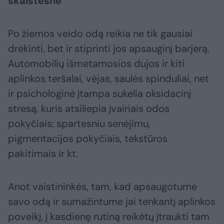
skaistesnė
Po žiemos veido odą reikia ne tik gausiai
drėkinti, bet ir stiprinti jos apsauginį barjerą.
Automobilių išmetamosios dujos ir kiti
aplinkos teršalai, vėjas, saulės spinduliai, net
ir psichologinė įtampa sukelia oksidacinį
stresą, kuris atsiliepia įvairiais odos
pokyčiais: spartesniu senėjimu,
pigmentacijos pokyčiais, tekstūros
pakitimais ir kt.
Anot vaistininkės, tam, kad apsaugotume
savo odą ir sumažintume jai tenkantį aplinkos
poveikį, į kasdienę rutiną reikėtų įtraukti tam