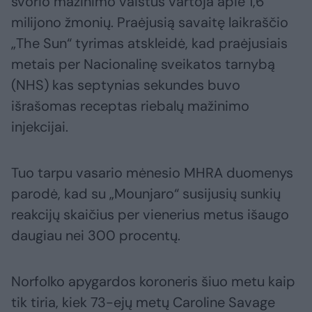
svorio mažinimo vaistus vartoja apie 1,6
milijono žmonių. Praėjusią savaitę laikraščio
„The Sun“ tyrimas atskleidė, kad praėjusiais
metais per Nacionalinę sveikatos tarnybą
(NHS) kas septynias sekundes buvo
išrašomas receptas riebalų mažinimo
injekcijai.
Tuo tarpu vasario mėnesio MHRA duomenys
parodė, kad su „Mounjaro“ susijusių sunkių
reakcijų skaičius per vienerius metus išaugo
daugiau nei 300 procentų.
Norfolko apygardos koroneris šiuo metu kaip
tik tiria, kiek 73-ejų metų Caroline Savage