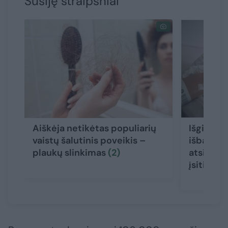
Susiję straipsniai
Aiškėja netikėtas populiarių
Išgirtą l
vaistų šalutinis poveikis –
išbandži
plaukų slinkimas
(2)
atsidūrė 
įsitikinu