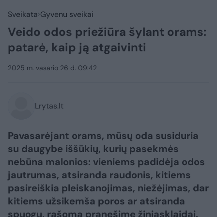
Sveikata
Gyvenu sveikai
Veido odos priežiūra šylant orams:
patarė, kaip ją atgaivinti
2025 m. vasario 26 d. 09:42
Lrytas.lt
Pavasarėjant orams, mūsų oda susiduria
su daugybe iššūkių, kurių pasekmės
nebūna malonios: vieniems padidėja odos
jautrumas, atsiranda raudonis, kitiems
pasireiškia pleiskanojimas, niežėjimas, dar
kitiems užsikemša poros ar atsiranda
spuogų, rašoma pranešime žiniasklaidai.