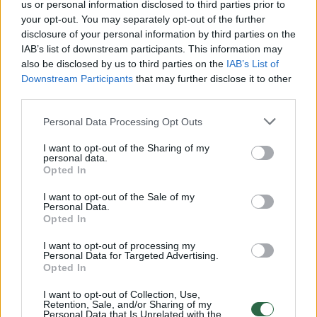
us or personal information disclosed to third parties prior to
būtina.
your opt-out. You may separately opt-out of the further
disclosure of your personal information by third parties on the
IAB’s list of downstream participants. This information may
Raginčiau nepamiršti palepinti odos
also be disclosed by us to third parties on the
IAB’s List of
Downstream Participants
that may further disclose it to other
drėkinamosiomis, atkuriamosiomis veido
third parties.
kaukėmis. Jei oda jautri, verta rinktis
Personal Data Processing Opt Outs
priemones su raminamosiomis medžiagomis,
pavyzdžiui, pantenoliu, alantoinu ar ramunėlių
I want to opt-out of the Sharing of my
personal data.
ekstraktu. Reguliarus veido dulksnos ar
Opted In
terminio vandens naudojimas padės
I want to opt-out of the Sale of my
Personal Data.
atgaivinti odą dienos metu ir sumažins jos
Opted In
jautrumą aplinkos veiksniams“, – sako
I want to opt-out of processing my
vaistininkė.
Personal Data for Targeted Advertising.
Opted In
I want to opt-out of Collection, Use,
Camelia
vaistininkė
atopinis dermatitas
Retention, Sale, and/or Sharing of my
Personal Data that Is Unrelated with the