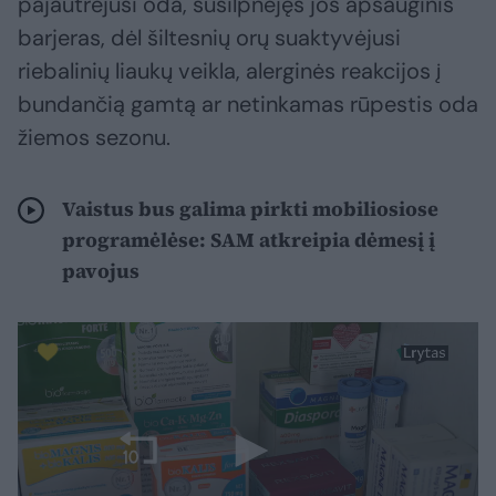
pajautrėjusi oda, susilpnėjęs jos apsauginis
barjeras, dėl šiltesnių orų suaktyvėjusi
riebalinių liaukų veikla, alerginės reakcijos į
bundančią gamtą ar netinkamas rūpestis oda
žiemos sezonu.
Vaistus bus galima pirkti mobiliosiose
programėlėse: SAM atkreipia dėmesį į
pavojus