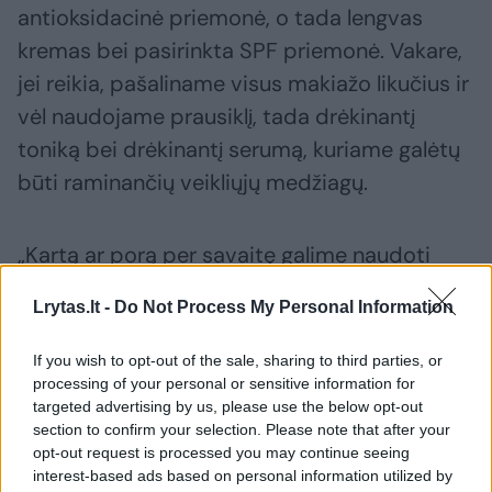
antioksidacinė priemonė, o tada lengvas
kremas bei pasirinkta SPF priemonė. Vakare,
jei reikia, pašaliname visus makiažo likučius ir
vėl naudojame prausiklį, tada drėkinantį
toniką bei drėkinantį serumą, kuriame galėtų
būti raminančių veikliųjų medžiagų.
„Kartą ar porą per savaitę galime naudoti
rūgštinę arba stipresnių veikliųjų medžiagų
Lrytas.lt -
Do Not Process My Personal Information
turinčią kosmetiką, pavyzdžiui, priemones su
retinoliu, AHA ir BHA rūgštimis, fermentais.
If you wish to opt-out of the sale, sharing to third parties, or
Tačiau šiltuoju metų sezonu tokias priemones
processing of your personal or sensitive information for
targeted advertising by us, please use the below opt-out
patarčiau naudoti vakare, kad jomis ištepta
section to confirm your selection. Please note that after your
oda jautriai nesureaguotų į saulę. Po šių
opt-out request is processed you may continue seeing
interest-based ads based on personal information utilized by
procedūrų, ryte SPF apsauga yra tiesiog