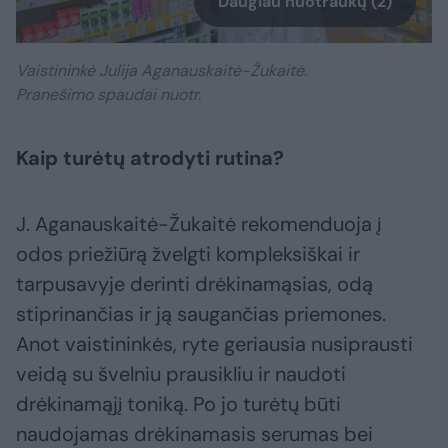
Daugiau nuotraukų (2)
Vaistininkė Julija Aganauskaitė-Žukaitė.
Pranešimo spaudai nuotr.
Kaip turėtų atrodyti rutina?
J. Aganauskaitė-Žukaitė rekomenduoja į
odos priežiūrą žvelgti kompleksiškai ir
tarpusavyje derinti drėkinamąsias, odą
stiprinančias ir ją saugančias priemones.
Anot vaistininkės, ryte geriausia nusiprausti
veidą su švelniu prausikliu ir naudoti
drėkinamąjį toniką. Po jo turėtų būti
naudojamas drėkinamasis serumas bei