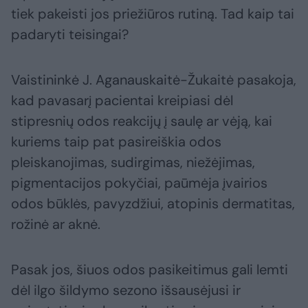
tiek pakeisti jos priežiūros rutiną. Tad kaip tai
padaryti teisingai?
Vaistininkė J. Aganauskaitė-Žukaitė pasakoja,
kad pavasarį pacientai kreipiasi dėl
stipresnių odos reakcijų į saulę ar vėją, kai
kuriems taip pat pasireiškia odos
pleiskanojimas, sudirgimas, niežėjimas,
pigmentacijos pokyčiai, paūmėja įvairios
odos būklės, pavyzdžiui, atopinis dermatitas,
rožinė ar aknė.
Pasak jos, šiuos odos pasikeitimus gali lemti
dėl ilgo šildymo sezono išsausėjusi ir