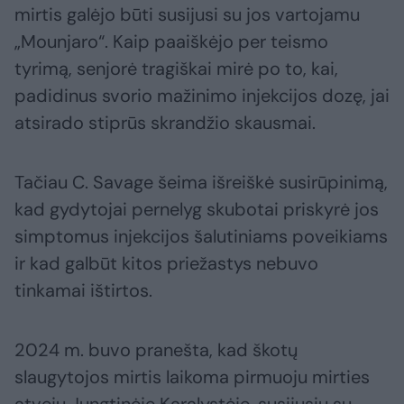
mirtis galėjo būti susijusi su jos vartojamu
„Mounjaro“. Kaip paaiškėjo per teismo
tyrimą, senjorė tragiškai mirė po to, kai,
padidinus svorio mažinimo injekcijos dozę, jai
atsirado stiprūs skrandžio skausmai.
Tačiau C. Savage šeima išreiškė susirūpinimą,
kad gydytojai pernelyg skubotai priskyrė jos
simptomus injekcijos šalutiniams poveikiams
ir kad galbūt kitos priežastys nebuvo
tinkamai ištirtos.
2024 m. buvo pranešta, kad škotų
slaugytojos mirtis laikoma pirmuoju mirties
atveju Jungtinėje Karalystėje, susijusiu su