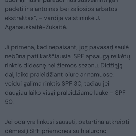
padėti ir alantoinas bei žaliosios arbatos
ekstraktas“, – vardija vaistininkė J.
Aganauskaitė-Žukaitė.
Ji primena, kad nepaisant, jog pavasarį saulė
nebūna pati karščiausia, SPF apsaugą reikėtų
rinktis didesnę nei žiemos sezonu. Didžiąją
dalį laiko praleidžiant biure ar namuose,
veidui galima rinktis SPF 30, tačiau jei
daugiau laiko visgi praleidžiame lauke – SPF
50.
Jei oda yra linkusi sausėti, patartina atkreipti
dėmesį į SPF priemones su hialurono