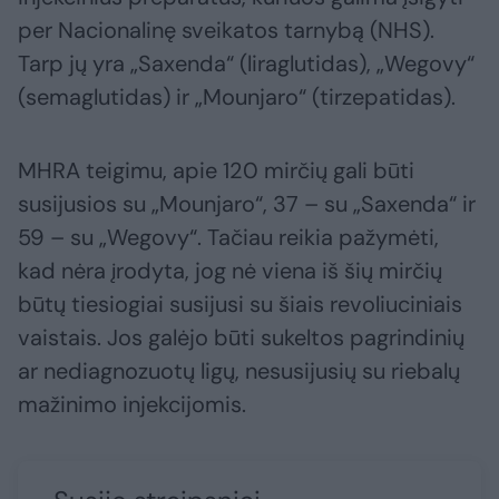
per Nacionalinę sveikatos tarnybą (NHS).
Tarp jų yra „Saxenda“ (liraglutidas), „Wegovy“
(semaglutidas) ir „Mounjaro“ (tirzepatidas).
MHRA teigimu, apie 120 mirčių gali būti
susijusios su „Mounjaro“, 37 – su „Saxenda“ ir
59 – su „Wegovy“. Tačiau reikia pažymėti,
kad nėra įrodyta, jog nė viena iš šių mirčių
būtų tiesiogiai susijusi su šiais revoliuciniais
vaistais. Jos galėjo būti sukeltos pagrindinių
ar nediagnozuotų ligų, nesusijusių su riebalų
mažinimo injekcijomis.