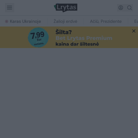
Karas Ukrainoje
Žalioji erdvė
Ačiū, Prezidente
E