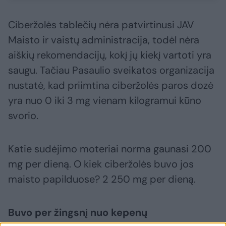
Ciberžolės tablečių nėra patvirtinusi JAV
Maisto ir vaistų administracija, todėl nėra
aiškių rekomendacijų, kokį jų kiekį vartoti yra
saugu. Tačiau Pasaulio sveikatos organizacija
nustatė, kad priimtina ciberžolės paros dozė
yra nuo 0 iki 3 mg vienam kilogramui kūno
svorio.
Katie sudėjimo moteriai norma gaunasi 200
mg per dieną. O kiek ciberžolės buvo jos
maisto papilduose? 2 250 mg per dieną.
Buvo per žingsnį nuo kepenų