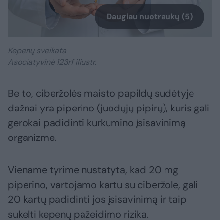
Daugiau nuotraukų (5)
Kepenų sveikata
Asociatyvinė 123rf iliustr.
Be to, ciberžolės maisto papildų sudėtyje
dažnai yra piperino (juodųjų pipirų), kuris gali
gerokai padidinti kurkumino įsisavinimą
organizme.
Viename tyrime nustatyta, kad 20 mg
piperino, vartojamo kartu su ciberžole, gali
20 kartų padidinti jos įsisavinimą ir taip
sukelti kepenų pažeidimo rizika.