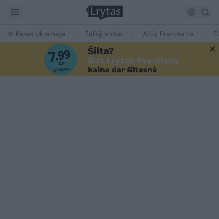
Karas Ukrainoje
Žalioji erdvė
Ačiū, Prezidente
E