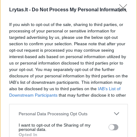
nepakankamumo
Lrytas.lt -
Do Not Process My Personal Information
Tačiau pablogėjusią savijautą su maisto
If you wish to opt-out of the sale, sharing to third parties, or
papildais moteris susiejo tik per televiziją
processing of your personal or sensitive information for
targeted advertising by us, please use the below opt-out
pamačiusi reportažą, kad augaliniai maisto
section to confirm your selection. Please note that after your
papildai vis dažniau žmonėms sužaloja
opt-out request is processed you may continue seeing
kepenis.
interest-based ads based on personal information utilized by
us or personal information disclosed to third parties prior to
your opt-out. You may separately opt-out of the further
disclosure of your personal information by third parties on the
„Mano galvoje užsidegė lemputė: „O, Dieve!
IAB’s list of downstream participants. This information may
Štai kas galėjo nutikti ir man.“
also be disclosed by us to third parties on the
IAB’s List of
Downstream Participants
that may further disclose it to other
third parties.
Nuskubėjus pas gydytojus paaiškėjo, kad
Personal Data Processing Opt Outs
moters kepenų fermentų kiekis normą viršijo
net 60 kartų!
I want to opt-out of the Sharing of my
personal data.
Opted In