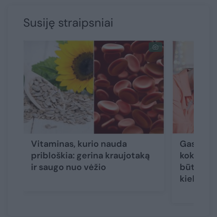
Susiję straipsniai
Vitaminas, kurio nauda
Gastroent
pribloškia: gerina kraujotaką
kokius o
ir saugo nuo vėžio
būtina s
kiekvien