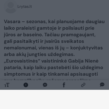
Lrytas.lt
Vasara – sezonas, kai planuojame daugiau
laiko praleisti gamtoje ir poilsiauti prie
jūros ar baseino. Tačiau pramogaujant,
gali pasitaikyti ir įvairūs sveikatos
nemalonumai, vienas iš jų – konjuktyvitas
arba akių jungties uždegimas.
„Eurovaistinės“ vaistininkė Gabija Nienė
pataria, kaip laiku pastebėti šio uždegimo
simptomus ir kaip tinkamai apsisaugoti
nuo komplikacijų, rašoma pranešime
žiniasklaidai.