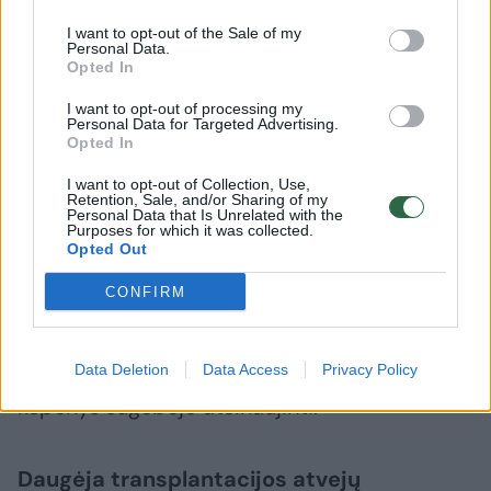
Pervežus ją į Niujorko universiteto „NYU
I want to opt-out of the Sale of my
Personal Data.
Langone“ ligoninę, gydytojus šokiravo, kaip
Opted In
stipriai maisto papildai pažeidė kepenis.
I want to opt-out of processing my
Personal Data for Targeted Advertising.
Opted In
„Katie buvo per žingsnį nuo kepenų
I want to opt-out of Collection, Use,
nepakankamumo, kai prireikia
Retention, Sale, and/or Sharing of my
Personal Data that Is Unrelated with the
Purposes for which it was collected.
transplantacijos“, – atskleidė gydytojas
Opted Out
hepatologas Nikolaos Pyrsopoulos.
CONFIRM
Laimei, po šešių dienų hospitalizacijos,
stebėjimo ir intraveninio gydymo moters
Data Deletion
Data Access
Privacy Policy
kepenys sugebėjo atsinaujinti.
Daugėja transplantacijos atvejų