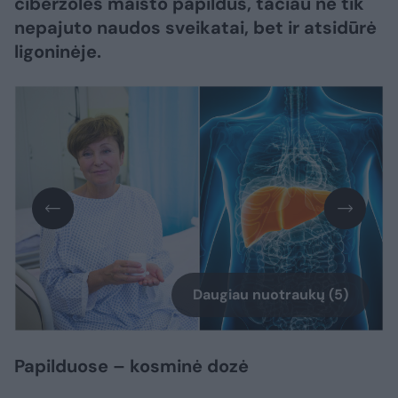
ciberžolės maisto papildus, tačiau ne tik
nepajuto naudos sveikatai, bet ir atsidūrė
ligoninėje.
Daugiau nuotraukų (5)
Papilduose – kosminė dozė