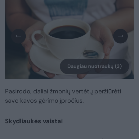
Daugiau nuotraukų (3)
Pasirodo, daliai žmonių vertėtų peržiūrėti
savo kavos gėrimo įpročius.
Skydliaukės vaistai