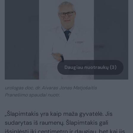
Daugiau nuotraukų (3)
urologas doc. dr. Aivaras Jonas Matjošaitis
Pranešimo spaudai nuotr.
„Šlapimtakis yra kaip maža gyvatėlė. Jis
sudarytas iš raumenų. Šlapimtakis gali
išsiplėsti iki centimetro ir daugiau, bet kai jis