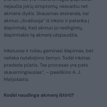
nejaučia jokių simptomų, nesvarbu net
akmens dydis. Skausmas atsiranda, kai
akmuo „išvažiuoja“ iš inksto ir patenka į
šlapimtakį. Kad akmuo jo nedirgintų,
šlapimtakis tą akmenį užspaudžia.
Inkstuose ir toliau gaminasi šlapimas, bet
nelieka nutekėjimo žemyn. Todėl inkstas
pradeda pūstis. Tas procesas yra pats
skausmingiausias“, – paaiškino A. J.
Matjošaitis.
Kodėl naudinga akmenį ištirti?