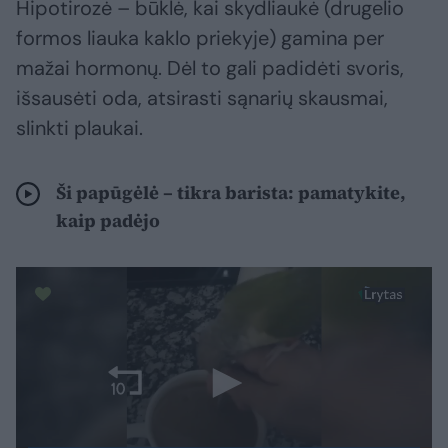
Hipotirozė – būklė, kai skydliaukė (drugelio
formos liauka kaklo priekyje) gamina per
mažai hormonų. Dėl to gali padidėti svoris,
išsausėti oda, atsirasti sąnarių skausmai,
slinkti plaukai.
Ši papūgėlė – tikra barista: pamatykite,
kaip padėjo