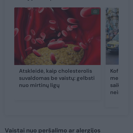
Atskleidė, kaip cholesterolis
Kofeinas 
suvaldomas be vaistų: gelbsti
medikai 
nuo mirtinų ligų
saiką pr
neišgyv
Vaistai nuo peršalimo ar alergijos