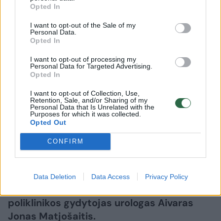
Opted In
Pavojingas inkstų „svečias“ auga
I want to opt-out of the Sale of my
tyliai: jį turi tūkstančiai lietuvių
(1)
Personal Data.
Opted In
2026 m. rugpjūčio 9 d. 13:10
I want to opt-out of processing my
Personal Data for Targeted Advertising.
Opted In
Lrytas.lt
I want to opt-out of Collection, Use,
Retention, Sale, and/or Sharing of my
Personal Data that Is Unrelated with the
Purposes for which it was collected.
Medikai skaičiuoja, kad inkstų akmenlige
Opted Out
Lietuvoje gali sirgti apie 400 tūkst.
CONFIRM
gyventojų, nors ryškūs simptomai
pasireiškia ne visiems. „Akmenys gali
susidaryti tiek inkstuose, tiek šlapimo
Data Deletion
Data Access
Privacy Policy
pūslėje“, – įspėja Kauno miesto
poliklinikos gydytojas urologas Aivaras
Jonas Matjošaitis.