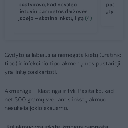
paatviravo, kad nevalgo
pasakė, 
lietuvių pamėgtos daržovės:
„tylios“ 
įspėjo – skatina inkstų ligą
(4)
Gydytojai labiausiai nemėgsta kietų (uratinio
tipo) ir infekcinio tipo akmenų, nes pastarieji
yra linkę pasikartoti.
Akmenligė – klastinga ir tyli. Pasitaiko, kad
net 300 gramų sveriantis inkstų akmuo
nesukelia jokio skausmo.
„Kol akmuo yra inkste, žmogus paprastai