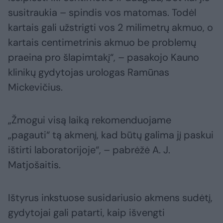
susitraukia – spindis vos matomas. Todėl
kartais gali užstrigti vos 2 milimetrų akmuo, o
kartais centimetrinis akmuo be problemų
praeina pro šlapimtakį“, – pasakojo Kauno
klinikų gydytojas urologas Ramūnas
Mickevičius.
„Žmogui visą laiką rekomenduojame
„pagauti“ tą akmenį, kad būtų galima jį paskui
ištirti laboratorijoje“, – pabrėžė A. J.
Matjošaitis.
Ištyrus inkstuose susidariusio akmens sudėtį,
gydytojai gali patarti, kaip išvengti