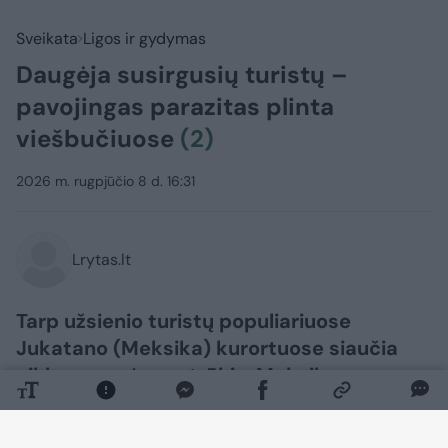
Sveikata
Ligos ir gydymas
Daugėja susirgusių turistų –
pavojingas parazitas plinta
viešbučiuose
(2)
2026 m. rugpjūčio 8 d. 16:31
Lrytas.lt
Tarp užsienio turistų populiariuose
Jukatano (Meksika) kurortuose siaučia
ciklosporozės protrūkis. Meksikos
sanitarinės tarnybos pradėjo skubius
patikrinimus viešbučiuose po to, kai