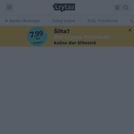
Karas Ukrainoje
Žalioji erdvė
Ačiū, Prezidente
E