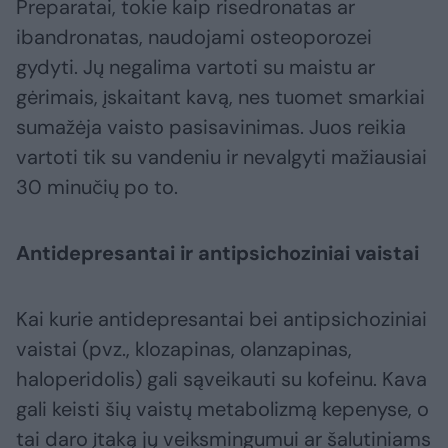
Preparatai, tokie kaip risedronatas ar
ibandronatas, naudojami osteoporozei
gydyti. Jų negalima vartoti su maistu ar
gėrimais, įskaitant kavą, nes tuomet smarkiai
sumažėja vaisto pasisavinimas. Juos reikia
vartoti tik su vandeniu ir nevalgyti mažiausiai
30 minučių po to.
Antidepresantai ir antipsichoziniai vaistai
Kai kurie antidepresantai bei antipsichoziniai
vaistai (pvz., klozapinas, olanzapinas,
haloperidolis) gali sąveikauti su kofeinu. Kava
gali keisti šių vaistų metabolizmą kepenyse, o
tai daro įtaką jų veiksmingumui ar šalutiniams