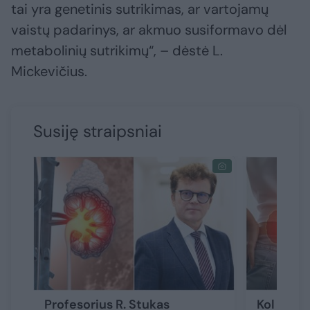
tai yra genetinis sutrikimas, ar vartojamų
vaistų padarinys, ar akmuo susiformavo dėl
metabolinių sutrikimų“, – dėstė L.
Mickevičius.
Susiję straipsniai
Profesorius R. Stukas
Kol nėra