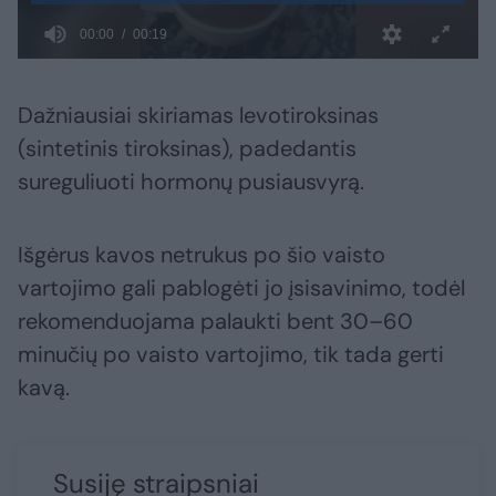
Dažniausiai skiriamas levotiroksinas
(sintetinis tiroksinas), padedantis
sureguliuoti hormonų pusiausvyrą.
Išgėrus kavos netrukus po šio vaisto
vartojimo gali pablogėti jo įsisavinimo, todėl
rekomenduojama palaukti bent 30–60
minučių po vaisto vartojimo, tik tada gerti
kavą.
Susiję straipsniai