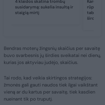
4 klaidos skatina trombų
Kardiolo
susidarymą: sukelia insultą ir
rūpinasi 
staigią mirtį
tabletės
širdį
Bendras moterų žingsnių skaičius per savaitę
buvo svarbesnis jų širdies sveikatai nei dienų,
kurias jos aktyviau judėjo, skaičius.
Tai rodo, kad veikia skirtingos strategijos:
žmonės gali gauti naudos tiek ilgai vaikštant
vieną ar du kartus per savaitę, tiek kasdien
nueinant tik po truputį.