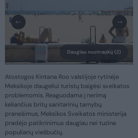
Daugiau nuotraukų (2)
Atostogos Kintana Roo valstijoje rytinėje
Meksikoje daugeliui turistų baigėsi sveikatos
problemomis. Reaguodama į nerimą
keliančius britų sanitarinių tarnybų
pranešimus, Meksikos Sveikatos ministerija
pradėjo patikrinimus daugiau nei tuzine
populiarių viešbučių.