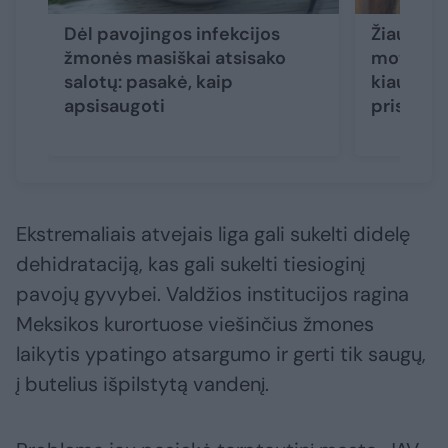
Dėl pavojingos infekcijos
Žiaurus l
žmonės masiškai atsisako
moteris 
salotų: pasakė, kaip
kiaulien
apsisaugoti
prisiveis
Ekstremaliais atvejais liga gali sukelti didelę
dehidrataciją, kas gali sukelti tiesioginį
pavojų gyvybei. Valdžios institucijos ragina
Meksikos kurortuose viešinčius žmones
laikytis ypatingo atsargumo ir gerti tik saugų,
į butelius išpilstytą vandenį.