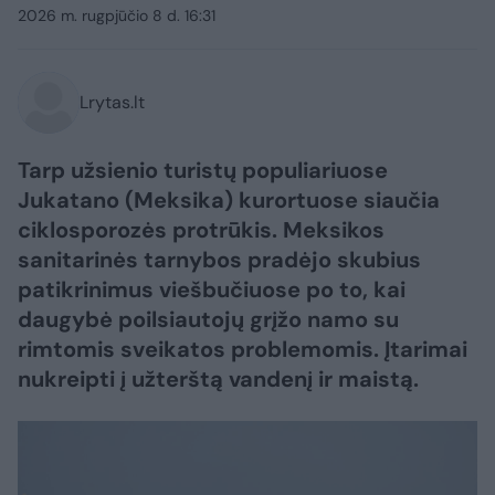
2026 m. rugpjūčio 8 d. 16:31
Lrytas.lt
Tarp užsienio turistų populiariuose
Jukatano (Meksika) kurortuose siaučia
ciklosporozės protrūkis. Meksikos
sanitarinės tarnybos pradėjo skubius
patikrinimus viešbučiuose po to, kai
daugybė poilsiautojų grįžo namo su
rimtomis sveikatos problemomis. Įtarimai
nukreipti į užterštą vandenį ir maistą.