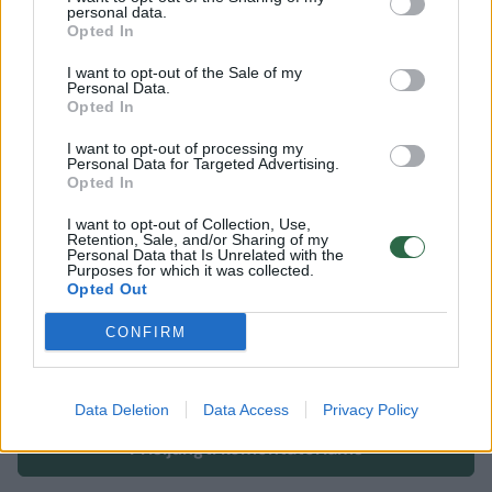
personal data.
Opted In
fizinis aktyvumas
širdies ir kraujagyslių ligos
ėjimas
I want to opt-out of the Sale of my
Personal Data.
Rodyti daugiau žymių
Opted In
I want to opt-out of processing my
Personal Data for Targeted Advertising.
Opted In
Komentuoti po šiuo straipsniu
I want to opt-out of Collection, Use,
Retention, Sale, and/or Sharing of my
Komentuoti gali tik Lrytas registruoti vartotojai.
Personal Data that Is Unrelated with the
Purposes for which it was collected.
Prisijunkite prie registruotų vartotojų
Opted Out
bendruomenės ir bendraukite komentaruose!
CONFIRM
Rodyti komentarus
Data Deletion
Data Access
Privacy Policy
Prisijungti komentatoriams