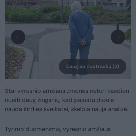
Daugiau nuotraukų (2)
Štai vyresnio amžiaus žmonės neturi kasdien
nueiti daug žingsnių, kad pajustų didelę
naudą širdies sveikatai, skelbia nauja analizė.
Tyrimo duomenimis, vyresnio amžiaus