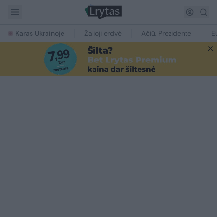
Karas Ukrainoje
Žalioji erdvė
Ačiū, Prezidente
E