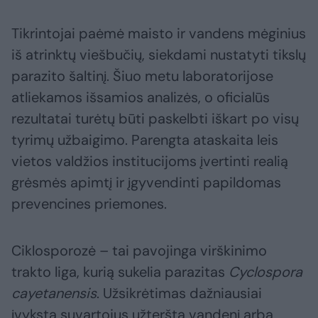
Tikrintojai paėmė maisto ir vandens mėginius
iš atrinktų viešbučių, siekdami nustatyti tikslų
parazito šaltinį. Šiuo metu laboratorijose
atliekamos išsamios analizės, o oficialūs
rezultatai turėtų būti paskelbti iškart po visų
tyrimų užbaigimo. Parengta ataskaita leis
vietos valdžios institucijoms įvertinti realią
grėsmės apimtį ir įgyvendinti papildomas
prevencines priemones.
Ciklosporozė – tai pavojinga virškinimo
trakto liga, kurią sukelia parazitas
Cyclospora
cayetanensis
. Užsikrėtimas dažniausiai
įvyksta suvartojus užterštą vandenį arba