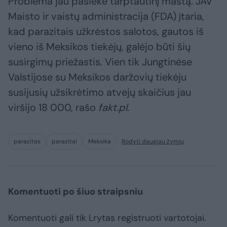
Problema jau pasiekė tarptautinį mastą. JAV
Maisto ir vaistų administracija (FDA) įtaria,
kad parazitais užkrėstos salotos, gautos iš
vieno iš Meksikos tiekėjų, galėjo būti šių
susirgimų priežastis. Vien tik Jungtinėse
Valstijose su Meksikos daržovių tiekėju
susijusių užsikrėtimo atvejų skaičius jau
viršijo 18 000, rašo
fakt.pl
.
parazitas
parazitai
Meksika
Rodyti daugiau žymių
Komentuoti po šiuo straipsniu
Komentuoti gali tik Lrytas registruoti vartotojai.