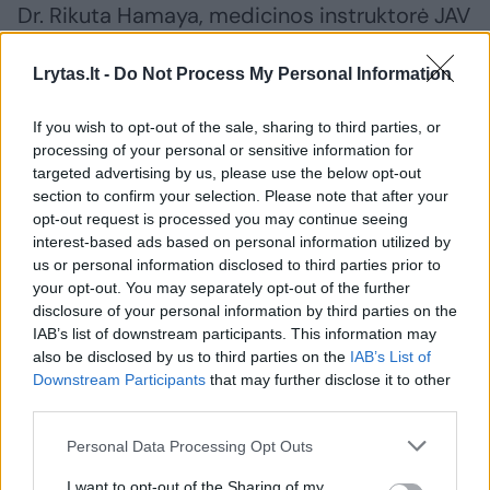
Dr. Rikuta Hamaya, medicinos instruktorė JAV
įsikūrusioje „Mass General Brigham“ ligoninėje
Lrytas.lt -
Do Not Process My Personal Information
ir viena iš tyrimo autorių, teigė, kad vyresnio
amžiaus moterims reikėtų patarti nueiti bent
If you wish to opt-out of the sale, sharing to third parties, or
4 000 žingsnių vieną ar dvi dienas per
processing of your personal or sensitive information for
targeted advertising by us, please use the below opt-out
savaitę, kad būtų pagerinta jų širdies
section to confirm your selection. Please note that after your
sveikata.
opt-out request is processed you may continue seeing
interest-based ads based on personal information utilized by
us or personal information disclosed to third parties prior to
„Jei galėtume paskatinti vyresnio amžiaus
your opt-out. You may separately opt-out of the further
disclosure of your personal information by third parties on the
moteris kartą per savaitę nueiti bent 4 000
IAB’s list of downstream participants. This information may
žingsnių, pavyktų ženkliai sumažinti
also be disclosed by us to third parties on the
IAB’s List of
mirtingumą bei širdies ir kraujagyslių ligų
Downstream Participants
that may further disclose it to other
third parties.
riziką“, – sakė R.Hamaya.
Personal Data Processing Opt Outs
Parengta pagal „Euronews“ inf.
I want to opt-out of the Sharing of my