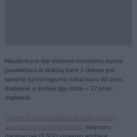
Nauda buvo dar didesnė moterims, kurios
pasiekdavo šį skaičių bent 3 dienas per
savaitę: jų mirtingumo rizika buvo 40 proc.
mažesnė, o širdies ligų rizika – 27 proc.
mažesnė.
Tyrime, kuris paskelbtas žurnale „British
Journal of Sports Medicine“
, dalyvavo
daugiau nei 13 500 vyresnio amžiaus