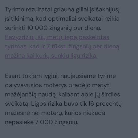
Tyrimo rezultatai griauna giliai įsišaknijusį
įsitikinimą, kad optimaliai sveikatai reikia
surinkti 10 000 žingsnių per dieną.
Pavyzdžiui, šių metų liepą paskelbtas
tyrimas, kad ir 7 tūkst. žingsnių per dieną
mažina kai kurių sunkių ligų riziką.
Esant tokiam lygiui, naujausiame tyrime
dalyvavusios moterys pradėjo matyti
mažėjančią naudą, kalbant apie jų širdies
sveikatą. Ligos rizika buvo tik 16 procentų
mažesnė nei moterų, kurios niekada
nepasiekė 7 000 žingsnių.