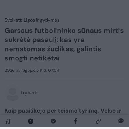
Sveikata
Ligos ir gydymas
Garsaus futbolininko sūnaus mirtis
sukrėtė pasaulį: kas yra
nematomas žudikas, galintis
smogti netikėtai
2026 m. rugpjūčio 9 d. 07:04
Lrytas.lt
Kaip paaiškėjo per teismo tyrimą, Velso ir
„Manchester United“ žaidėjo Marko
Hugheso sūnus tragiškai mirė nuo staigios