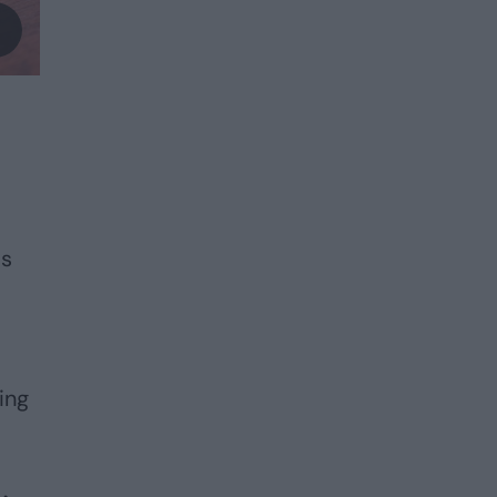
as
ling