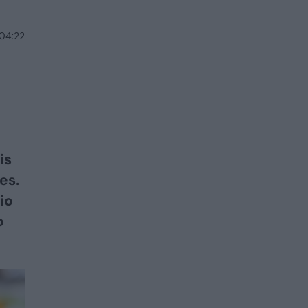
 04:22
is
es.
io
o