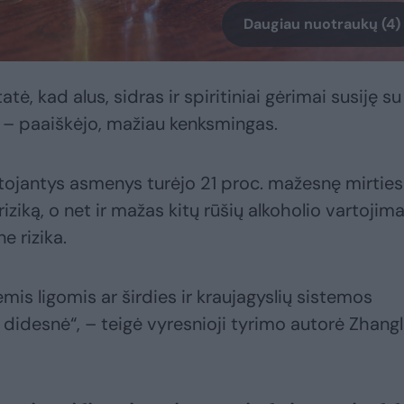
Daugiau nuotraukų (4)
ė, kad alus, sidras ir spiritiniai gėrimai susiję su
 – paaiškėjo, mažiau kenksmingas.
rtojantys asmenys turėjo 21 proc. mažesnę mirties
 riziką, o net ir mažas kitų rūšių alkoholio vartojim
e rizika.
is ligomis ar širdies ir kraujagyslių sistemos
ar didesnė“, – teigė vyresnioji tyrimo autorė Zhang