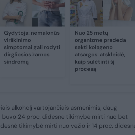
Gydytoja: nemalonūs
Nuo 25 metų
virškinimo
organizme pradeda
simptomai gali rodyti
sekti kolageno
dirgliosios žarnos
atsargos: atskleidė,
sindromą
kaip sulėtinti šį
procesą
čiais alkoholį vartojančiais asmenimis, daug
 buvo 24 proc. didesnė tikimybė mirti nuo bet
idesnė tikimybė mirti nuo vėžio ir 14 proc. didesn
.