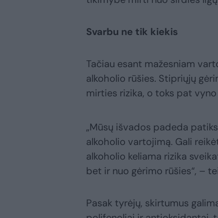
Svarbu ne tik kiekis
Tačiau esant mažesniam vartoj
alkoholio rūšies. Stipriųjų gė
mirties rizika, o toks pat vyn
„Mūsų išvados padeda patiksl
alkoholio vartojimą. Gali reik
alkoholio keliama rizika sveik
bet ir nuo gėrimo rūšies“, – t
Pasak tyrėjų, skirtumus galima
polifenoliai ir antioksidantai