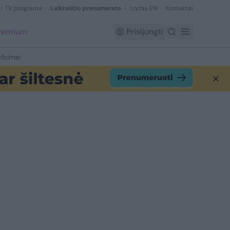
TV programa
Laikraščio prenumerata
Lrytas EN
Kontaktai
Premium
Prisijungti
lbimai