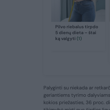
Pilvo riebalus tirpdo
5 dienų dieta – štai
ką valgyti
(1)
Palyginti su niekada ar retkar
geriantiems tyrimo dalyviams
kokios priežasties, 36 proc. d
tikimybė mirti nuo širdies ligų