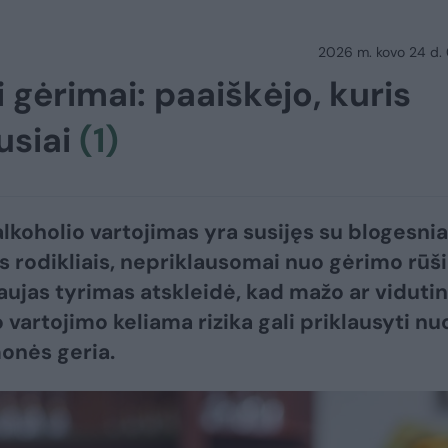
2026 m. kovo 24 d.
ai gėrimai: paaiškėjo, kuris
usiai
(1)
lkoholio vartojimas yra susijęs su blogesnia
s rodikliais, nepriklausomai nuo gėrimo rūši
aujas tyrimas atskleidė, kad mažo ar vidutin
 vartojimo keliama rizika gali priklausyti nu
monės geria.