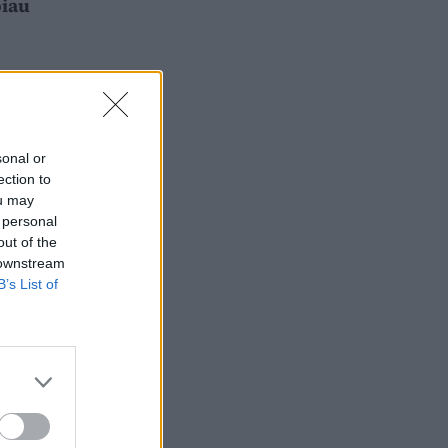
biau
sonal or
ection to
ou may
 personal
out of the
 downstream
B’s List of