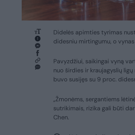
Didelės apimties tyrimas nustat
didesniu mirtingumu, o vynas
Pavyzdžiui, saikingai vyną va
nuo širdies ir kraujagyslių ligų
buvo susijęs su 9 proc. didesn
„Žmonėms, sergantiems lėtinėm
sutrikimais, rizika gali būti d
Chen.