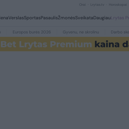
Orai
Lrytas.tv
Horoskopai
iena
Verslas
Sportas
Pasaulis
Žmonės
Sveikata
Daugiau
Lrytas 
e
Europos burės 2026
Gyvenu, ne skrolinu
Darbo ske