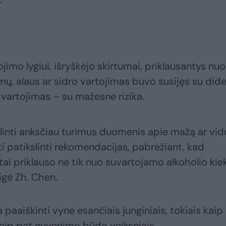
imo lygiui, išryškėjo skirtumai, priklausantys nuo
rimų, alaus ar sidro vartojimas buvo susijęs su did
o vartojimas – su mažesne rizika.
inti anksčiau turimus duomenis apie mažą ar vidu
ėti patikslinti rekomendacijas, pabrėžiant, kad
atai priklauso ne tik nuo suvartojamo alkoholio kiek
eigė Zh. Chen.
 paaiškinti vyne esančiais junginiais, tokiais kaip
, taip pat gyvenimo būdo veiksniais.