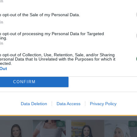
In
o opt-out of the Sale of my Personal Data.
In
ristatyti Amerikos kardiologijos koledžo metinėje
to opt-out of processing my Personal Data for Targeted
ing.
i daugiau nei 340 000 suaugusiųjų duomenimis,
In
ės (JK) biobanke nuo 2006 iki 2022 m.
o opt-out of Collection, Use, Retention, Sale, and/or Sharing
ersonal Data that Is Unrelated with the Purposes for which it
lected.
Out
l suvartojamą gryno alkoholio kiekį gramais per
stebimi vidutiniškai daugiau nei 13 metų.
CONFIRM
Data Deletion
Data Access
Privacy Policy