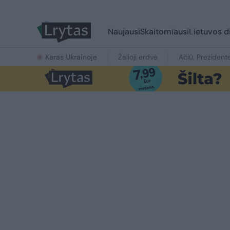
Naujausi
Skaitomiausi
Lietuvos d
Karas Ukrainoje
Žalioji erdvė
Ačiū, Prezident