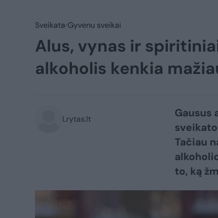
Sveikata
Gyvenu sveikai
Alus, vynas ir spiritini
alkoholis kenkia mažia
Gausus a
Lrytas.lt
sveikato
Tačiau n
alkoholio
to, ką ž