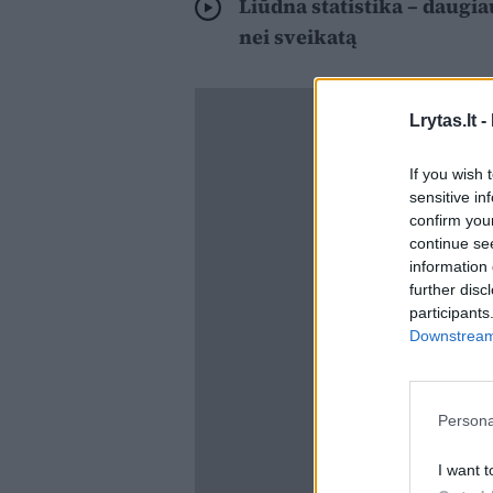
Liūdna statistika – daugia
nei sveikatą
Lrytas.lt -
If you wish 
sensitive in
confirm you
continue se
information 
further disc
participants
Downstream 
Persona
I want t