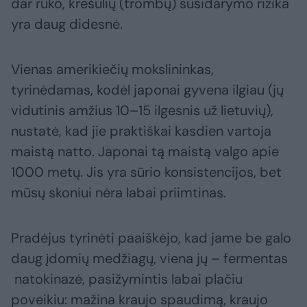
dar rūko, krešulių (trombų) susidarymo rizika
yra daug didesnė.
Vienas amerikiečių mokslininkas,
tyrinėdamas, kodėl japonai gyvena ilgiau (jų
vidutinis amžius 10–15 ilgesnis už lietuvių),
nustatė, kad jie praktiškai kasdien vartoja
maistą natto. Japonai tą maistą valgo apie
1000 metų. Jis yra sūrio konsistencijos, bet
mūsų skoniui nėra labai priimtinas.
Pradėjus tyrinėti paaiškėjo, kad jame be galo
daug įdomių medžiagų, viena jų – fermentas
natokinazė, pasižymintis labai plačiu
poveikiu: mažina kraujo spaudimą, kraujo