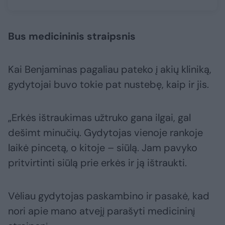
Bus medicininis straipsnis
Kai Benjaminas pagaliau pateko į akių kliniką,
gydytojai buvo tokie pat nustebę, kaip ir jis.
„Erkės ištraukimas užtruko gana ilgai, gal
dešimt minučių. Gydytojas vienoje rankoje
laikė pincetą, o kitoje – siūlą. Jam pavyko
pritvirtinti siūlą prie erkės ir ją ištraukti.
Vėliau gydytojas paskambino ir pasakė, kad
nori apie mano atvejį parašyti medicininį