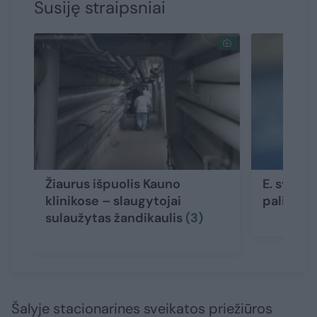
Susiję straipsniai
Žiaurus išpuolis Kauno
E. sveika
klinikose – slaugytojai
palies t
sulaužytas žandikaulis
(3)
Šalyje stacionarines sveikatos priežiūros