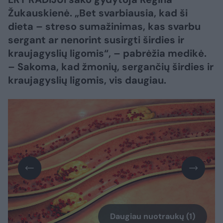
Žukauskienė. „Bet svarbiausia, kad ši
dieta – streso sumažinimas, kas svarbu
sergant ar nenorint susirgti širdies ir
kraujagyslių ligomis“, – pabrėžia medikė.
– Sakoma, kad žmonių, sergančių širdies ir
kraujagyslių ligomis, vis daugiau.
Daugiau nuotraukų (1)