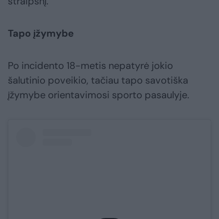
straipsnį.
Tapo įžymybe
Po incidento 18-metis nepatyrė jokio
šalutinio poveikio, tačiau tapo savotiška
įžymybe orientavimosi sporto pasaulyje.