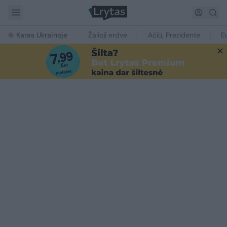
Karas Ukrainoje
Žalioji erdvė
Ačiū, Prezidente
E