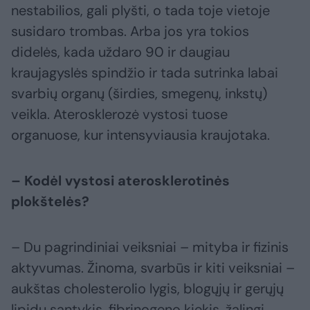
nestabilios, gali plyšti, o tada toje vietoje
susidaro trombas. Arba jos yra tokios
didelės, kada uždaro 90 ir daugiau
kraujagyslės spindžio ir tada sutrinka labai
svarbių organų (širdies, smegenų, inkstų)
veikla. Aterosklerozė vystosi tuose
organuose, kur intensyviausia kraujotaka.
– Kodėl vystosi aterosklerotinės
plokštelės?
– Du pagrindiniai veiksniai – mityba ir fizinis
aktyvumas. Žinoma, svarbūs ir kiti veiksniai –
aukštas cholesterolio lygis, blogųjų ir gerųjų
lipidų santykis, fibrinogeno kiekis, žalingi