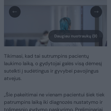
Daugiau nuotraukų (9)
Tikimasi, kad tai sutrumpins pacientų
laukimo laiką, o gydytojai galės visą dėmesį
sutelkti į sudėtingus ir gyvybei pavojingus
atvejus.
„Šie pakeitimai ne vienam pacientui šiek tiek
patrumpins laiką iki diagnozės nustatymo ir
tolimesnio gydymo paskyrimo. Preliminariai