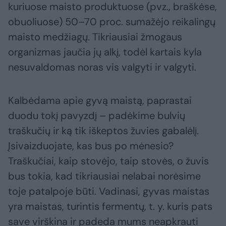
kuriuose maisto produktuose (pvz., braškėse,
obuoliuose) 50–70 proc. sumažėjo reikalingų
maisto medžiagų. Tikriausiai žmogaus
organizmas jaučia jų alkį, todėl kartais kyla
nesuvaldomas noras vis valgyti ir valgyti.
Kalbėdama apie gyvą maistą, paprastai
duodu tokį pavyzdį – padėkime bulvių
traškučių ir ką tik iškeptos žuvies gabalėlį.
Įsivaizduojate, kas bus po mėnesio?
Traškučiai, kaip stovėjo, taip stovės, o žuvis
bus tokia, kad tikriausiai nelabai norėsime
toje patalpoje būti. Vadinasi, gyvas maistas
yra maistas, turintis fermentų, t. y. kuris pats
save virškina ir padeda mums neapkrauti