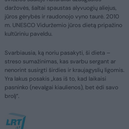
daržovės, šaltai spaustas alyvuogių aliejus,
jūros gėrybės ir raudonojo vyno taurė. 2010
m. UNESCO Viduržemio jūros dietą pripažino
kultūriniu paveldu.
Svarbiausia, ką noriu pasakyti, ši dieta –
streso sumažinimas, kas svarbu sergant ar
nenorint susirgti širdies ir kraujagyslių ligomis.
Yra lakus posakis „kas iš to, kad laikaisi
pasninko (nevalgai kiaulienos), bet ėdi savo
brolį“.