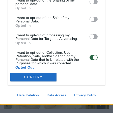
priežiūros įstaigų ar teritoriniuose SMP
I want to opt-out of the Sharing of my
personal data.
skyriuose.
Opted In
I want to opt-out of the Sale of my
Personal Data.
Medikai įspėja dėl pavojingų papildų:
Opted In
vartojant dideliais kiekiais gresia kepenų
I want to opt-out of processing my
nepakankamumas
Personal Data for Targeted Advertising.
Opted In
I want to opt-out of Collection, Use,
Retention, Sale, and/or Sharing of my
Personal Data that Is Unrelated with the
Purposes for which it was collected.
Opted Out
CONFIRM
Data Deletion
Data Access
Privacy Policy