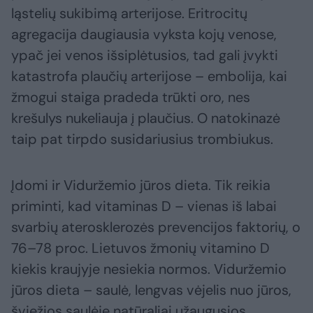
ląstelių sukibimą arterijose. Eritrocitų
agregacija daugiausia vyksta kojų venose,
ypač jei venos išsiplėtusios, tad gali įvykti
katastrofa plaučių arterijose – embolija, kai
žmogui staiga pradeda trūkti oro, nes
krešulys nukeliauja į plaučius. O natokinazė
taip pat tirpdo susidariusius trombiukus.
Įdomi ir Viduržemio jūros dieta. Tik reikia
priminti, kad vitaminas D – vienas iš labai
svarbių aterosklerozės prevencijos faktorių, o
76–78 proc. Lietuvos žmonių vitamino D
kiekis kraujyje nesiekia normos. Viduržemio
jūros dieta – saulė, lengvas vėjelis nuo jūros,
šviežios saulėje natūraliai užaugusios