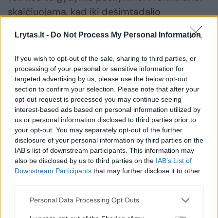
skaičiuojama, kad iki dešimtadalio
skubiosios medicinos pagalbos paslaugų
Lrytas.lt -
Do Not Process My Personal Information
galės būti suteiktos išplėstinės praktikos
slaugytojų, kurie palaipsniui tampa
If you wish to opt-out of the sale, sharing to third parties, or
neatsiejama medikų bendruomenės dalimi
processing of your personal or sensitive information for
targeted advertising by us, please use the below opt-out
mūsų gydymo įstaigose“, – pranešime
section to confirm your selection. Please note that after your
cituojamas sveikatos apsaugos viceministras
opt-out request is processed you may continue seeing
interest-based ads based on personal information utilized by
Skirmantas Krunkaitis.
us or personal information disclosed to third parties prior to
your opt-out. You may separately opt-out of the further
disclosure of your personal information by third parties on the
SAM ketvirtadienį pranešė inicijavusi teisės
IAB’s list of downstream participants. This information may
aktų pakeitimus, kuriais SMP specializacijos
also be disclosed by us to third parties on the
IAB’s List of
Downstream Participants
that may further disclose it to other
išplėstinės praktikos slaugytojams
third parties.
suteikiama daugiau savarankiškumo teikti
Personal Data Processing Opt Outs
SMP paslaugas stacionarinių sveikatos