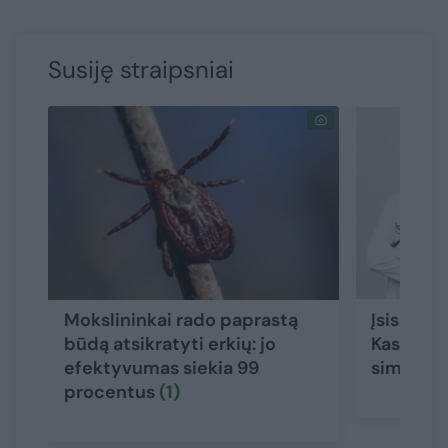
Susiję straipsniai
Mokslininkai rado paprastą
Įsisiurbė
būdą atsikratyti erkių: jo
Kasiulevi
efektyvumas siekia 99
simptoma
procentus
(1)