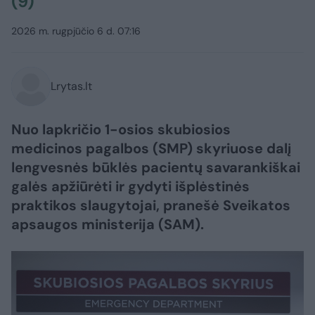
(9)
2026 m. rugpjūčio 6 d. 07:16
Lrytas.lt
Nuo lapkričio 1-osios skubiosios
medicinos pagalbos (SMP) skyriuose dalį
lengvesnės būklės pacientų savarankiškai
galės apžiūrėti ir gydyti išplėstinės
praktikos slaugytojai, pranešė Sveikatos
apsaugos ministerija (SAM).