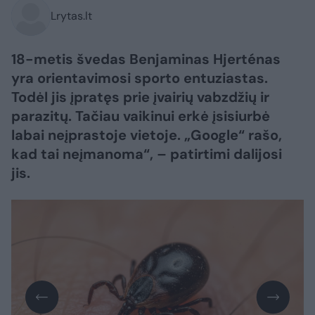
Lrytas.lt
18-metis švedas Benjaminas Hjerténas
yra orientavimosi sporto entuziastas.
Todėl jis įpratęs prie įvairių vabzdžių ir
parazitų. Tačiau vaikinui erkė įsisiurbė
labai neįprastoje vietoje. „Google“ rašo,
kad tai neįmanoma“, – patirtimi dalijosi
jis.