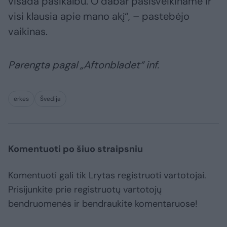
visada pasikalbu. O dabar pasisveikiname ir
visi klausia apie mano akį“, – pastebėjo
vaikinas.
Parengta pagal „Aftonbladet“ inf.
erkės
Švedija
Komentuoti po šiuo straipsniu
Komentuoti gali tik Lrytas registruoti vartotojai.
Prisijunkite prie registruotų vartotojų
bendruomenės ir bendraukite komentaruose!