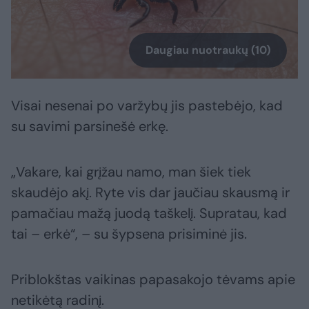
Daugiau nuotraukų (10)
Visai nesenai po varžybų jis pastebėjo, kad
su savimi parsinešė erkę.
„Vakare, kai grįžau namo, man šiek tiek
skaudėjo akį. Ryte vis dar jaučiau skausmą ir
pamačiau mažą juodą taškelį. Supratau, kad
tai – erkė“, – su šypsena prisiminė jis.
Priblokštas vaikinas papasakojo tėvams apie
netikėtą radinį.