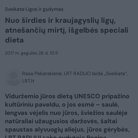
Sveikata
Ligos ir gydymas
Nuo širdies ir kraujagyslių ligų,
atnešančių mirtį, išgelbės speciali
dieta
2017 m. gegužės 26 d. 10:11
Rasa Pekarskienė, LRT RADIJO laida „Sveikata“,
LRT.lt
Viduržemio jūros dietą UNESCO pripažino
kultūriniu paveldu, o jos esmė – saulė,
lengvas vėjelis nuo jūros, šviežios saulėje
natūraliai užaugusios daržovės, šaltai
spaustas alyvuogių aliejus, jūros gėrybės,
LRT RADIJUI sako gydytoja Regina