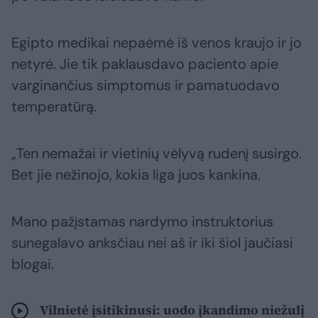
Egipto medikai nepaėmė iš venos kraujo ir jo
netyrė. Jie tik paklausdavo paciento apie
varginančius simptomus ir pamatuodavo
temperatūrą.
„Ten nemažai ir vietinių vėlyvą rudenį susirgo.
Bet jie nežinojo, kokia liga juos kankina.
Mano pažįstamas nardymo instruktorius
sunegalavo anksčiau nei aš ir iki šiol jaučiasi
blogai.
Vilnietė įsitikinusi: uodo įkandimo niežulį