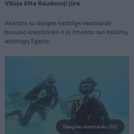
Vilioja šilta Raudonoji jūra
Akistata su dengės karštlige neatbaidė
buvusio krepšininko ir jo žmonos nuo būsimų
atostogų Egipte.
Daugiau nuotraukų (13)