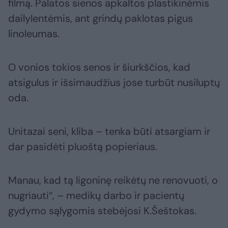
filmą. Palatos sienos apkaltos plastikinėmis
dailylentėmis, ant grindų paklotas pigus
linoleumas.
O vonios tokios senos ir šiurkščios, kad
atsigulus ir išsimaudžius jose turbūt nusiluptų
oda.
Unitazai seni, kliba – tenka būti atsargiam ir
dar pasidėti pluoštą popieriaus.
Manau, kad tą ligoninę reikėtų ne renovuoti, o
nugriauti“, – medikų darbo ir pacientų
gydymo sąlygomis stebėjosi K.Šeštokas.