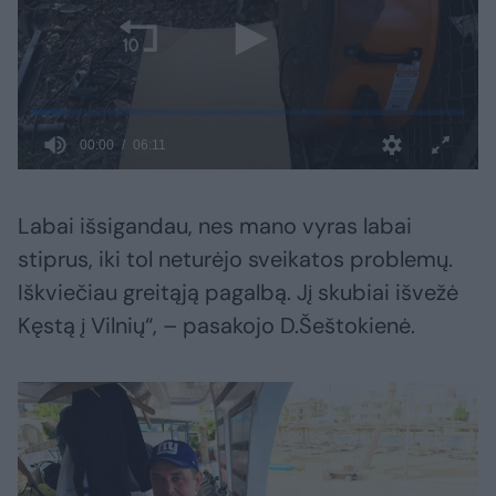
Labai išsigandau, nes mano vyras labai
stiprus, iki tol neturėjo sveikatos problemų.
Iškviečiau greitąją pagalbą. Jį skubiai išvežė
Kęstą į Vilnių“, – pasakojo D.Šeštokienė.