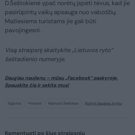
D.Šeštokienė ypač norėtų įspėti tėvus, kad jie
pasirūpintų vaikų apsauga nuo vabzdžių.
Mažiesiems turistams jie gali būti
pavojingesni.
Visą straipsnį skaitykite „Lietuvos ryto“
šeštadienio numeryje.
Daugiau naujienų – mūsų „Facebook“ paskyroje.
Spauskite čia ir sekite mus!
Egiptas
^Instant
Kęstutis Šeštokas
Rodyti daugiau žymių
Komentuoti po šiuo straipsniu