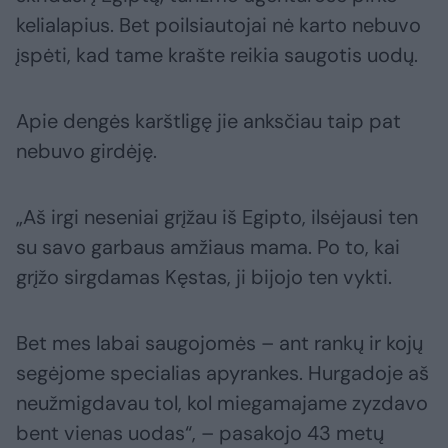
kelialapius. Bet poilsiautojai nė karto nebuvo
įspėti, kad tame krašte reikia saugotis uodų.
Apie dengės karštligę jie anksčiau taip pat
nebuvo girdėję.
„Aš irgi neseniai grįžau iš Egipto, ilsėjausi ten
su savo garbaus amžiaus mama. Po to, kai
grįžo sirgdamas Kęstas, ji bijojo ten vykti.
Bet mes labai saugojomės – ant rankų ir kojų
segėjome specialias apyrankes. Hurgadoje aš
neužmigdavau tol, kol miegamajame zyzdavo
bent vienas uodas“, – pasakojo 43 metų