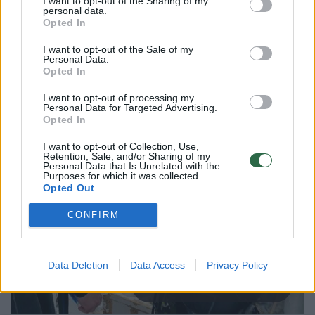
I want to opt-out of the Sharing of my
personal data.
poilsiautojai visai dienai su patyrusiais gidais
Opted In
išvyksta laivu toliau nuo kranto ir kurorto
I want to opt-out of the Sale of my
šurmulio. Į kainą dar įskaičiuoti du panėrimai
Personal Data.
Opted In
su instruktoriumi ir gardūs pietūs.
I want to opt-out of processing my
Personal Data for Targeted Advertising.
Opted In
I want to opt-out of Collection, Use,
Retention, Sale, and/or Sharing of my
Personal Data that Is Unrelated with the
Purposes for which it was collected.
Opted Out
CONFIRM
Data Deletion
Data Access
Privacy Policy
Daugiau nuotraukų (13)