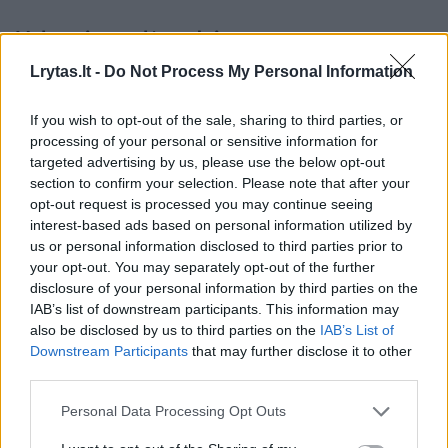
Vakarais puolė uodai
Lrytas.lt -
Do Not Process My Personal Information
Į poilsiautojų pamėgtą Hurgados kurortą
If you wish to opt-out of the sale, sharing to third parties, or
K.Šeštokas ir jo žmona Diana vyksta po kelis
processing of your personal or sensitive information for
kartus per metus. Nardymo aistruolius
targeted advertising by us, please use the below opt-out
section to confirm your selection. Please note that after your
labiausiai vilioja šilta Raudonoji jūra.
opt-out request is processed you may continue seeing
interest-based ads based on personal information utilized by
us or personal information disclosed to third parties prior to
Jei oro sąlygos leidžia, atostogaudami jie į
your opt-out. You may separately opt-out of the further
jūros gelmes neria kiekvieną dieną. Lietuviai
disclosure of your personal information by third parties on the
IAB’s list of downstream participants. This information may
turi įsigiję nardymo įrangą, už kurią paklojo
also be disclosed by us to third parties on the
IAB’s List of
maždaug po tūkstantį eurų. Turėti nuosavą
Downstream Participants
that may further disclose it to other
third parties.
įrangą – patikimiau ir saugiau.
Personal Data Processing Opt Outs
Nardymo centre sumokėję po 20 eurų