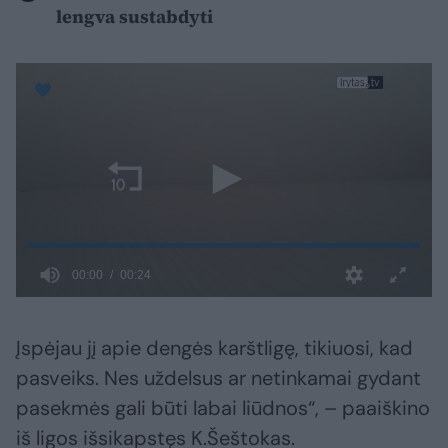
lengva sustabdyti
Įspėjau jį apie dengės karštligę, tikiuosi, kad
pasveiks. Nes uždelsus ar netinkamai gydant
pasekmės gali būti labai liūdnos“, – paaiškino
iš ligos išsikapstęs K.Šeštokas.