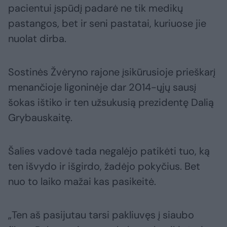
pacientui įspūdį padarė ne tik medikų
pastangos, bet ir seni pastatai, kuriuose jie
nuolat dirba.
Sostinės Žvėryno rajone įsikūrusioje prieškarį
menančioje ligoninėje dar 2014-ųjų sausį
šokas ištiko ir ten užsukusią prezidentę Dalią
Grybauskaitę.
Šalies vadovė tada negalėjo patikėti tuo, ką
ten išvydo ir išgirdo, žadėjo pokyčius. Bet
nuo to laiko mažai kas pasikeitė.
„Ten aš pasijutau tarsi pakliuvęs į siaubo