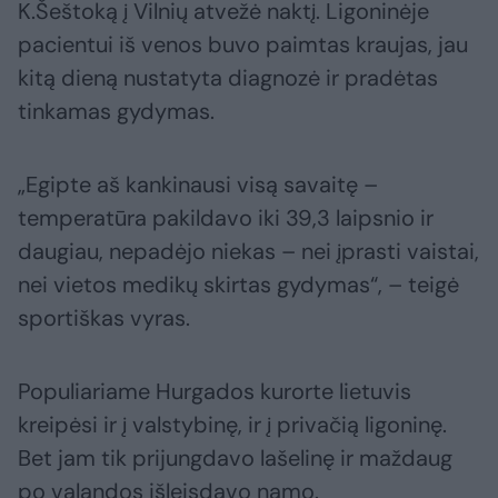
K.Šeštoką į Vilnių atvežė naktį. Ligoninėje
pacientui iš venos buvo paimtas kraujas, jau
kitą dieną nustatyta diagnozė ir pradėtas
tinkamas gydymas.
„Egipte aš kankinausi visą savaitę –
temperatūra pakildavo iki 39,3 laipsnio ir
daugiau, nepadėjo niekas – nei įprasti vaistai,
nei vietos medikų skirtas gydymas“, – teigė
sportiškas vyras.
Populiariame Hurgados kurorte lietuvis
kreipėsi ir į valstybinę, ir į privačią ligoninę.
Bet jam tik prijungdavo lašelinę ir maždaug
po valandos išleisdavo namo.