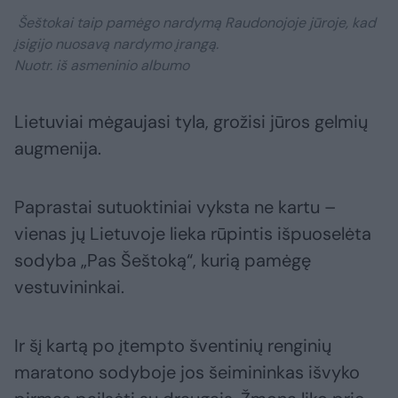
Šeštokai taip pamėgo nardymą Raudonojoje jūroje, kad
įsigijo nuosavą nardymo įrangą.
Nuotr. iš asmeninio albumo
Lietuviai mėgaujasi tyla, grožisi jūros gelmių
augmenija.
Paprastai sutuoktiniai vyksta ne kartu –
vienas jų Lietuvoje lieka rūpintis išpuoselėta
sodyba „Pas Šeštoką“, kurią pamėgę
vestuvininkai.
Ir šį kartą po įtempto šventinių renginių
maratono sodyboje jos šeimininkas išvyko