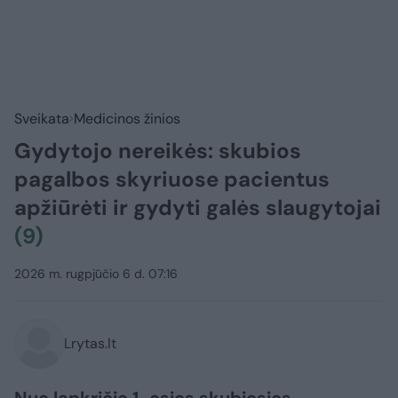
Sveikata
Medicinos žinios
Gydytojo nereikės: skubios
pagalbos skyriuose pacientus
apžiūrėti ir gydyti galės slaugytojai
(9)
2026 m. rugpjūčio 6 d. 07:16
Lrytas.lt
Nuo lapkričio 1-osios skubiosios