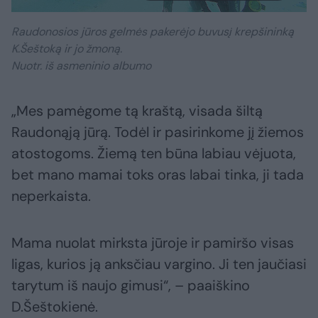
Raudonosios jūros gelmės pakerėjo buvusį krepšininką
K.Šeštoką ir jo žmoną.
Nuotr. iš asmeninio albumo
„Mes pamėgome tą kraštą, visada šiltą
Raudonąją jūrą. Todėl ir pasirinkome jį žiemos
atostogoms. Žiemą ten būna labiau vėjuota,
bet mano mamai toks oras labai tinka, ji tada
neperkaista.
Mama nuolat mirksta jūroje ir pamiršo visas
ligas, kurios ją anksčiau vargino. Ji ten jaučiasi
tarytum iš naujo gimusi“, – paaiškino
D.Šeštokienė.