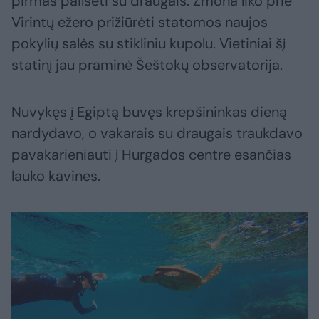
pirmas pailsėti su draugais. Žmona liko prie
Virintų ežero prižiūrėti statomos naujos
pokylių salės su stikliniu kupolu. Vietiniai šį
statinį jau praminė Šeštokų observatorija.
Nuvykęs į Egiptą buvęs krepšininkas dieną
nardydavo, o vakarais su draugais traukdavo
pavakarieniauti į Hurgados centre esančias
lauko kavines.