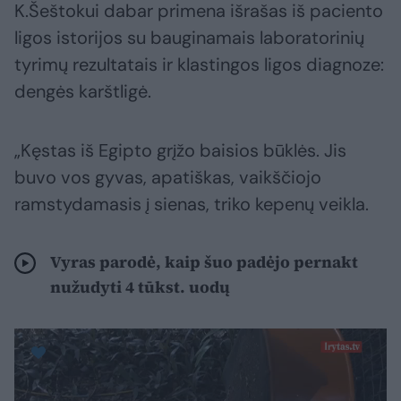
K.Šeštokui dabar primena išrašas iš paciento
ligos istorijos su bauginamais laboratorinių
tyrimų rezultatais ir klastingos ligos diagnoze:
dengės karštligė.
„Kęstas iš Egipto grįžo baisios būklės. Jis
buvo vos gyvas, apatiškas, vaikščiojo
ramstydamasis į sienas, triko kepenų veikla.
Vyras parodė, kaip šuo padėjo pernakt
nužudyti 4 tūkst. uodų