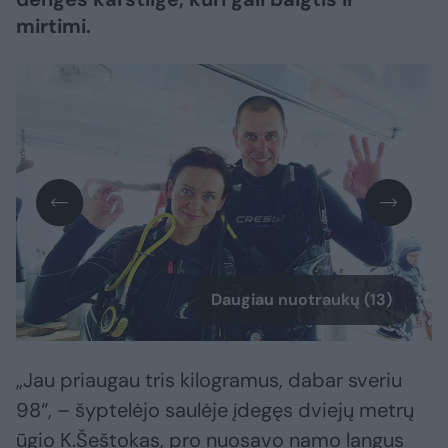
mirtimi.
Daugiau nuotraukų (13)
„Jau priaugau tris kilogramus, dabar sveriu
98“, – šyptelėjo saulėje įdegęs dviejų metrų
ūgio K.Šeštokas, pro nuosavo namo langus