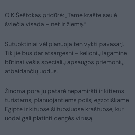
O K.Šeštokas pridūrė: „Tame krašte saulė
šviečia visada – net ir žiemą.“
Sutuoktiniai vėl planuoja ten vykti pavasarį.
Tik jie bus dar atsargesni – kelionių lagamine
būtinai vešis specialių apsaugos priemonių,
atbaidančių uodus.
Žinoma pora jų patarė nepamiršti ir kitiems
turistams, planuojantiems poilsį egzotiškame
Egipte ir kituose šiltuosiuose kraštuose, kur
uodai gali platinti dengės virusą.