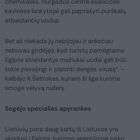
chemikalais. Hurgados centre esančiose
kavinėse lankytojai gali paprašyti purškalų,
atbaidančių uodus.
Bet aš niekada jų nebijojau ir anksčiau
nebuvau girdėjęs, kad turistų pamėgtame
Egipte skraidantys mažiukai uodai gali būti
tokie pavojingi ir platinti dengės virusą“, –
kalbėjo K.Šeštokas, kuriam ši liga kurorte
smogė vėlyvą rudenį.
Segėjo specialias apyrankes
Lietuvių pora daug kartų iš Lietuvos yra
skridusi į Egiptą, turizmo agentūrose pirko