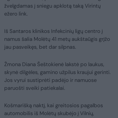
žvelgdamas į sniegu apklotą taką Virintų
ežero link.
Iš Santaros klinikos Infekcinių ligų centro į
namus šalia Molėtų 41 metų aukštaūgis grįžo
jau pasveikęs, bet dar silpnas.
Žmona Diana Šeštokienė lakstė po laukus,
skynė dilgėles, gamino užpilus kraujui gerinti.
Jos vyrui sustiprėti padėjo ir namuose
paruošti sveiki patiekalai.
Košmarišką naktį, kai greitosios pagalbos
automobilis iš Molėtų skubėjo į Vilnių,