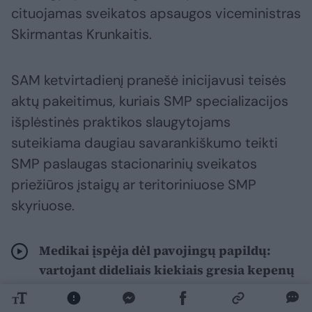
cituojamas sveikatos apsaugos viceministras
Skirmantas Krunkaitis.
SAM ketvirtadienį pranešė inicijavusi teisės
aktų pakeitimus, kuriais SMP specializacijos
išplėstinės praktikos slaugytojams
suteikiama daugiau savarankiškumo teikti
SMP paslaugas stacionarinių sveikatos
priežiūros įstaigų ar teritoriniuose SMP
skyriuose.
Medikai įspėja dėl pavojingų papildų:
vartojant dideliais kiekiais gresia kepenų
nepakankamumas