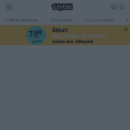
Karas Ukrainoje
Žalioji erdvė
Ačiū, Prezidente
E