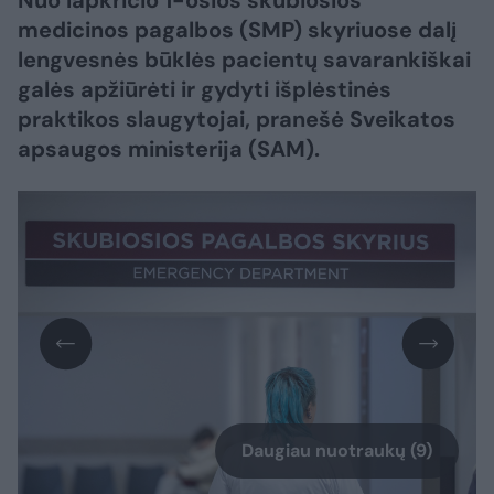
medicinos pagalbos (SMP) skyriuose dalį
lengvesnės būklės pacientų savarankiškai
galės apžiūrėti ir gydyti išplėstinės
praktikos slaugytojai, pranešė Sveikatos
apsaugos ministerija (SAM).
Daugiau nuotraukų (9)