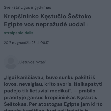
Sveikata
Ligos ir gydymas
Krepšininko Kęstučio Šeštoko
Egipte vos nepražudė uodai
I
straipsnio dalis
2017 m. gruodžio 23 d. 06:17
„Lietuvos rytas“
„Ilgai karščiavau, buvo sunku pakilti iš
lovos, nevalgiau, krito svoris. Išsikapstyti
padėjo tik lietuviai medikai“, – prabilo
praeityje garsus krepšininkas Kęstutis
Šeštokas. Per atostogas Egipte jam kirto
dengės karštligė, kuri gali baigtis ir