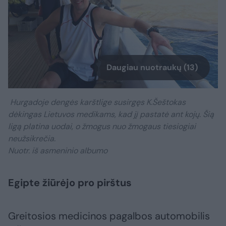
Daugiau nuotraukų (13)
Hurgadoje dengės karštlige susirgęs K.Šeštokas
dėkingas Lietuvos medikams, kad jį pastatė ant kojų. Šią
ligą platina uodai, o žmogus nuo žmogaus tiesiogiai
neužsikrečia.
Nuotr. iš asmeninio albumo
Egipte žiūrėjo pro pirštus
Greitosios medicinos pagalbos automobilis