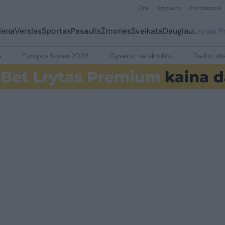
Orai
Lrytas.tv
Horoskopai
iena
Verslas
Sportas
Pasaulis
Žmonės
Sveikata
Daugiau
Lrytas 
e
Europos burės 2026
Gyvenu, ne skrolinu
Darbo ske