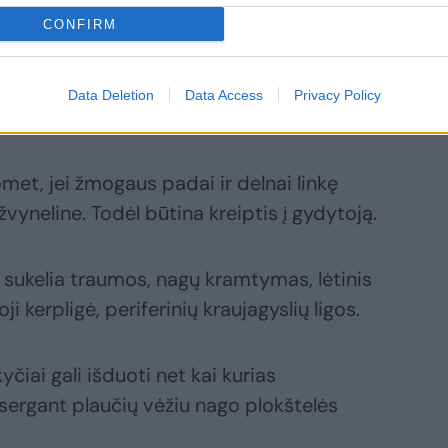
CONFIRM
Data Deletion
Data Access
Privacy Policy
uomet, jei žmogaus padai ir delnai linkę
 žvyneline. Todėl būtina kreiptis į gydytoją.
 sukelia traumos, nagų kramtymas, lėtinis
i kerpligė, periferinių kraujagyslių ligos.
čiai gali išduoti net kai kurias
 sergant plaučių vėžiu nago plokštelės