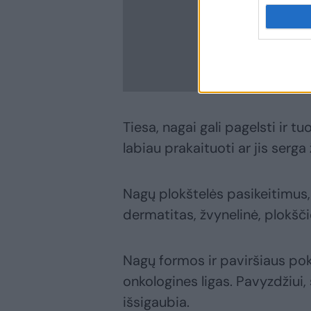
Tiesa, nagai gali pagelsti ir t
labiau prakaituoti ar jis serga
Nagų plokštelės pasikeitimus,
dermatitas, žvynelinė, plokščioj
Nagų formos ir paviršiaus poky
onkologines ligas. Pavyzdžiui,
išsigaubia.