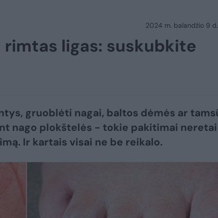
2024 m. balandžio 9 d.
rimtas ligas: suskubkite
ntys, gruoblėti nagai, baltos dėmės ar tams
ant nago plokštelės - tokie pakitimai neretai
imą. Ir kartais visai ne be reikalo.