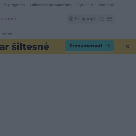
TV programa
Laikraščio prenumerata
Lrytas EN
Kontaktai
Premium
Prisijungti
lbimai