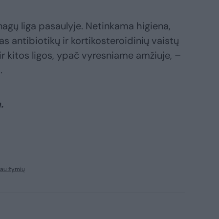
nagų liga pasaulyje. Netinkama higiena,
 antibiotikų ir kortikosteroidinių vaistų
ir kitos ligos, ypač vyresniame amžiuje, –
.
.
iau žymių