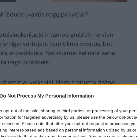
li išduoti įvairūs nagų pokyčiai?
atsisluoksniuoja ir tampa grublėti ne vien
 ar ilgai vartojant tam tikrus vaistus, bet
ūrą ar pedikiūrą. Netinkamai šalinant seną
inta nago plokštelė.
r cheminiai veiksniai. Nagų trapumą dažnai
emonės, todėl ilgainiui vystosi volelio
Do Not Process My Personal Information
to opt-out of the sale, sharing to third parties, or processing of your per
formation for targeted advertising by us, please use the below opt-out s
idri nago plokštelė ar dryžiai jos
r selection. Please note that after your opt-out request is processed y
, sustorėjimas, jis lengvai atplėšiamas
eing interest-based ads based on personal information utilized by us or
disclosed to third parties prior to your opt-out. You may separately opt-