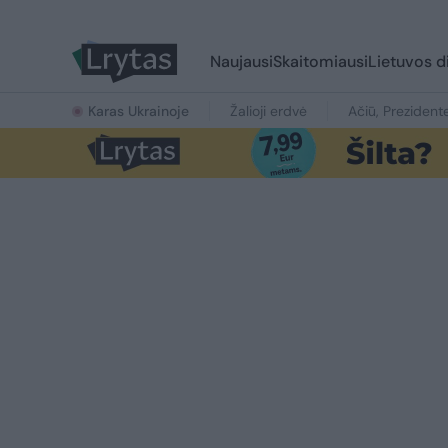
Naujausi
Skaitomiausi
Lietuvos d
Karas Ukrainoje
Žalioji erdvė
Ačiū, Prezident