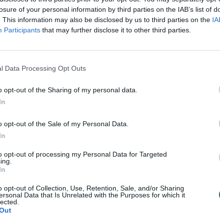
inę infekciją.
losure of your personal information by third parties on the IAB’s list of
. This information may also be disclosed by us to third parties on the
IA
Participants
that may further disclose it to other third parties.
sta naudojant ryškiai raudonos ar tamsios
l Data Processing Opt Outs
— kaip pastebėti ir gydyti? (I)
o opt-out of the Sharing of my personal data.
In
o opt-out of the Sale of my Personal Data.
In
to opt-out of processing my Personal Data for Targeted
ing.
In
o opt-out of Collection, Use, Retention, Sale, and/or Sharing
ersonal Data that Is Unrelated with the Purposes for which it
lected.
Out