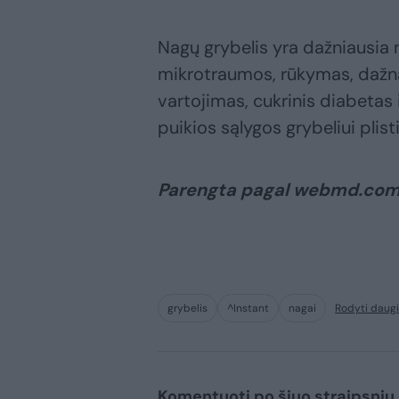
Nagų grybelis yra dažniausia 
mikrotraumos, rūkymas, dažnas
vartojimas, cukrinis diabetas 
puikios sąlygos grybeliui plisti
Parengta pagal webmd.com
grybelis
^Instant
nagai
Rodyti daug
Komentuoti po šiuo straipsniu