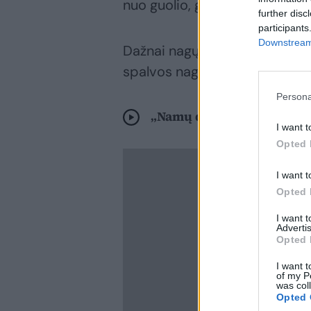
nuo guolio, galima įtarti grybel
further disc
participants
Downstream 
Dažnai nagų plokštelės pagel
spalvos nagų laką.
Persona
„Namų daktaras“: grybelis 
I want t
Opted 
I want t
Opted 
I want 
Advertis
Opted 
I want t
of my P
was col
Opted 