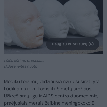
Daugiau nuotraukų (6)
Lėlės kūrimo procesas.
D.Butėnaitės nuotr.
Medikų teigimu, didžiausia rizika susirgti yra
kūdikiams ir vaikams iki 5 metų amžiaus.
Užkrečiamų ligų ir AIDS centro duomenimis,
praėjusiais metais žaibinė meningokoko B