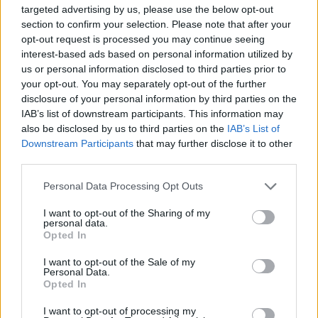
targeted advertising by us, please use the below opt-out
section to confirm your selection. Please note that after your
opt-out request is processed you may continue seeing
interest-based ads based on personal information utilized by
us or personal information disclosed to third parties prior to
your opt-out. You may separately opt-out of the further
Daugiau nuotraukų (6)
disclosure of your personal information by third parties on the
IAB’s list of downstream participants. This information may
also be disclosed by us to third parties on the
IAB’s List of
Itin realistiška lėlė primena mirtiną ligą išgyvenusį kelerių
Downstream Participants
that may further disclose it to other
metų vaiką, tačiau su visam gyvenimui išlikusiais kūno
third parties.
pažeidimais.
Personal Data Processing Opt Outs
D.Petrulaičio nuotr.
I want to opt-out of the Sharing of my
personal data.
Sudėtingas lėlės kūrybos procesas truko
Opted In
daugiau nei kelis šimtus valandų. Visuose
I want to opt-out of the Sale of my
Personal Data.
gamybos etapuose, nuo pat eskizų piešimo,
Opted In
skulptorius nenaudojo jokios kompiuterinės
I want to opt-out of processing my