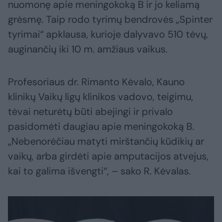
nuomonę apie meningokoką B ir jo keliamą
grėsmę. Taip rodo tyrimų bendrovės „Spinter
tyrimai“ apklausa, kurioje dalyvavo 510 tėvų,
auginančių iki 10 m. amžiaus vaikus.
Profesoriaus dr. Rimanto Kėvalo, Kauno
klinikų Vaikų ligų klinikos vadovo, teigimu,
tėvai neturėtų būti abejingi ir privalo
pasidomėti daugiau apie meningokoką B.
„Nebenorėčiau matyti mirštančių kūdikių ar
vaikų, arba girdėti apie amputacijos atvejus,
kai to galima išvengti“, – sako R. Kėvalas.