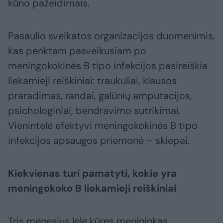
kūno pažeidimais.
Pasaulio sveikatos organizacijos duomenimis,
kas penktam pasveikusiam po
meningokokinės B tipo infekcijos pasireiškia
liekamieji reiškiniai: traukuliai, klausos
praradimas, randai, galūnių amputacijos,
psichologiniai, bendravimo sutrikimai.
Vienintelė efektyvi meningokokinės B tipo
infekcijos apsaugos priemonė – skiepai.
Kiekvienas turi pamatyti, kokie yra
meningokoko B liekamieji reiškiniai
Tris mėnesius lėlę kūręs menininkas