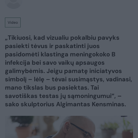
Video
„Tikiuosi, kad vizualiu pokalbiu pavyks
pasiekti tėvus ir paskatinti juos
pasidomėti klastinga meningokoko B
infekcija bei savo vaikų apsaugos
galimybėmis. Jeigu pamatę iniciatyvos
simbolį – lėlę – tėvai susimąstys, vadinasi,
mano tikslas bus pasiektas. Tai
savotiškas testas jų sąmoningumui“, –
sako skulptorius Algimantas Kensminas.