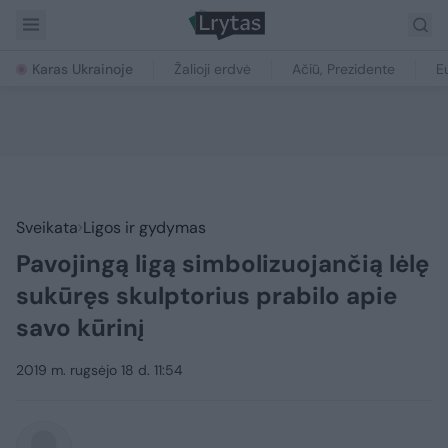
Karas Ukrainoje
Žalioji erdvė
Ačiū, Prezidente
E
Sveikata
Ligos ir gydymas
Pavojingą ligą simbolizuojančią lėlę
sukūręs skulptorius prabilo apie
savo kūrinį
2019 m. rugsėjo 18 d. 11:54