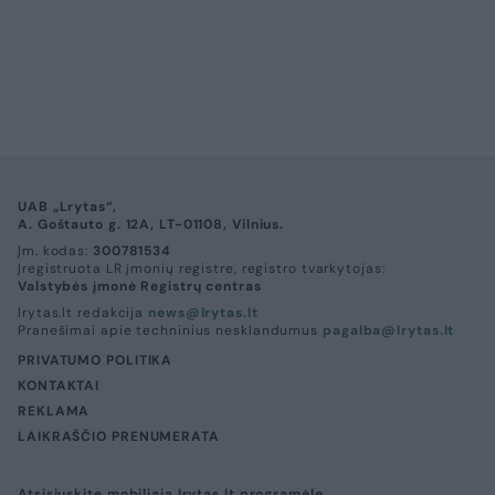
UAB „Lrytas“,
A. Goštauto g. 12A, LT-01108, Vilnius.
Įm. kodas:
300781534
Įregistruota LR įmonių registre, registro tvarkytojas:
Valstybės įmonė Registrų centras
lrytas.lt redakcija
news@lrytas.lt
Pranešimai apie techninius nesklandumus
pagalba@lrytas.lt
PRIVATUMO POLITIKA
KONTAKTAI
REKLAMA
LAIKRAŠČIO PRENUMERATA
Atsisiųskite mobiliąją lrytas.lt programėlę