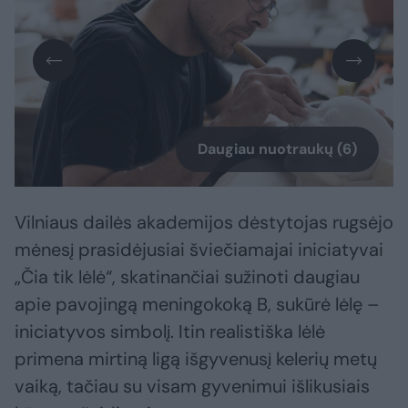
Daugiau nuotraukų (6)
Vilniaus dailės akademijos dėstytojas rugsėjo
mėnesį prasidėjusiai šviečiamajai iniciatyvai
„Čia tik lėlė“, skatinančiai sužinoti daugiau
apie pavojingą meningokoką B, sukūrė lėlę –
iniciatyvos simbolį. Itin realistiška lėlė
primena mirtiną ligą išgyvenusį kelerių metų
vaiką, tačiau su visam gyvenimui išlikusiais