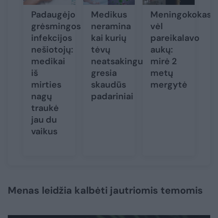
Padaugėjo
Medikus
Meningokokas
grėsmingos
neramina
vėl
infekcijos
kai kurių
pareikalavo
nešiotojų:
tėvų
aukų:
medikai
neatsakingumas:
mirė 2
iš
gresia
metų
mirties
skaudūs
mergytė
nagų
padariniai
traukė
jau du
vaikus
Menas leidžia kalbėti jautriomis temomis