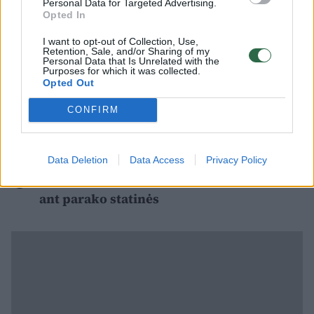
programos, visus darbus atliko rankomis,
Personal Data for Targeted Advertising.
Opted In
preciziškai gludindamas kiekvieną detalę.
I want to opt-out of Collection, Use,
Retention, Sale, and/or Sharing of my
Personal Data that Is Unrelated with the
Prie šviečiamosios inciatyvos prisijungusio A.
Purposes for which it was collected.
Opted Out
Kensmino teigimu, įvairios meno formos
leidžia kalbėti apie tai, kas nepatogu, sunku,
CONFIRM
pavyzdžiui, apie mirtinas ir pavojingas ligas.
Data Deletion
Data Access
Privacy Policy
Šalies gydytojai perspėja – Lietuva sėdi
ant parako statinės