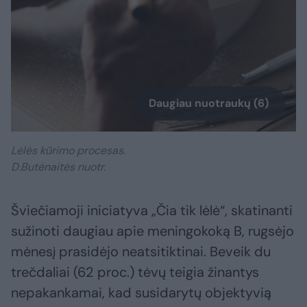
Daugiau nuotraukų (6)
Lėlės kūrimo procesas.
D.Butėnaitės nuotr.
Šviečiamoji iniciatyva „Čia tik lėlė“, skatinanti
sužinoti daugiau apie meningokoką B, rugsėjo
mėnesį prasidėjo neatsitiktinai. Beveik du
trečdaliai (62 proc.) tėvų teigia žinantys
nepakankamai, kad susidarytų objektyvią