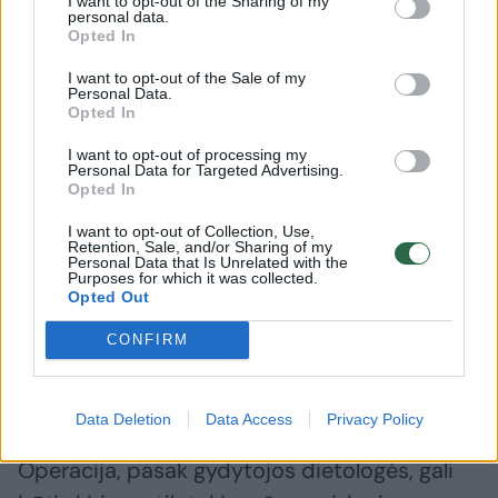
I want to opt-out of the Sharing of my
personal data.
kandidatais stengdamasi nustatyti, ar
Opted In
žmogus tinkamas operacijai, aiškinosi, kokius
I want to opt-out of the Sale of my
svorio metimo metodus žmogus jau yra
Personal Data.
Opted In
išbandęs, kokia jo motyvacija keisti mitybos
ir gyvenimo įpročius.
I want to opt-out of processing my
Personal Data for Targeted Advertising.
Opted In
Jau prieš operaciją trim pacientams, kurie
I want to opt-out of Collection, Use,
Retention, Sale, and/or Sharing of my
buvo tinkami operacijai, buvo pateiktos
Personal Data that Is Unrelated with the
Purposes for which it was collected.
mitybos rekomendacijos, buvo supažindinti,
Opted Out
kokie valgymo pokyčiai laukia ir buvo
CONFIRM
nurodyta neatidėliojant pradėti laikytis
rekomendacijų.
Data Deletion
Data Access
Privacy Policy
Operacija, pasak gydytojos dietologės, gali