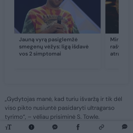
Jauną vyrą pasiglemžė
Mirė vos
smegenų vėžys: ligą išdavė
rašytoja:
vos 2 simptomai
atrado ir
„Gydytojas manė, kad turiu išvaržą ir tik dėl
viso pikto nusiuntė pasidaryti ultragarso
tyrimo“, – vėliau prisiminė S. Towle.