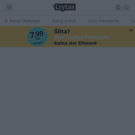
Karas Ukrainoje
Žalioji erdvė
Ačiū, Prezidente
E