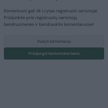
Komentuoti gali tik Lrytas registruoti vartotojai.
Prisijunkite prie registruotų vartotojų
bendruomenės ir bendraukite komentaruose!
Rodyti komentarus
Prisijungti komentatoriams