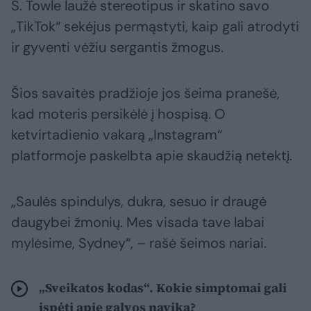
S. Towle laužė stereotipus ir skatino savo
„TikTok“ sekėjus permąstyti, kaip gali atrodyti
ir gyventi vėžiu sergantis žmogus.
Šios savaitės pradžioje jos šeima pranešė,
kad moteris persikėlė į hospisą. O
ketvirtadienio vakarą „Instagram“
platformoje paskelbta apie skaudžią netektį.
„Saulės spindulys, dukra, sesuo ir draugė
daugybei žmonių. Mes visada tave labai
mylėsime, Sydney“, – rašė šeimos nariai.
„Sveikatos kodas“. Kokie simptomai gali
įspėti apie galvos naviką?