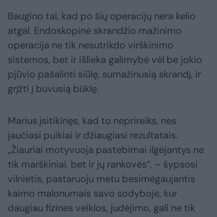
Baugino tai, kad po šių operacijų nėra kelio
atgal. Endoskopinė skrandžio mažinimo
operacija ne tik nesutrikdo virškinimo
sistemos, bet ir išlieka galimybė vėl be jokio
pjūvio pašalinti siūlę, sumažinusią skrandį, ir
grįžti į buvusią būklę.
Marius įsitikinęs, kad to neprireiks, nes
jaučiasi puikiai ir džiaugiasi rezultatais.
„Žiauriai motyvuoja pastebimai ilgėjantys ne
tik marškiniai, bet ir jų rankovės“, – šypsosi
vilnietis, pastaruoju metu besimėgaujantis
kaimo malonumais savo sodyboje, kur
daugiau fizinės veiklos, judėjimo, gali ne tik