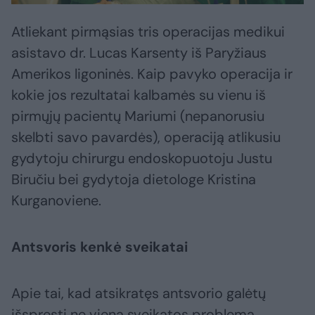
Atliekant pirmąsias tris operacijas medikui
asistavo dr. Lucas Karsenty iš Paryžiaus
Amerikos ligoninės. Kaip pavyko operacija ir
kokie jos rezultatai kalbamės su vienu iš
pirmųjų pacientų Mariumi (nepanorusiu
skelbti savo pavardės), operaciją atlikusiu
gydytoju chirurgu endoskopuotoju Justu
Biručiu bei gydytoja dietologe Kristina
Kurganoviene.
Antsvoris kenkė sveikatai
Apie tai, kad atsikratęs antsvorio galėtų
išspręsti ne vieną sveikatos problemą,