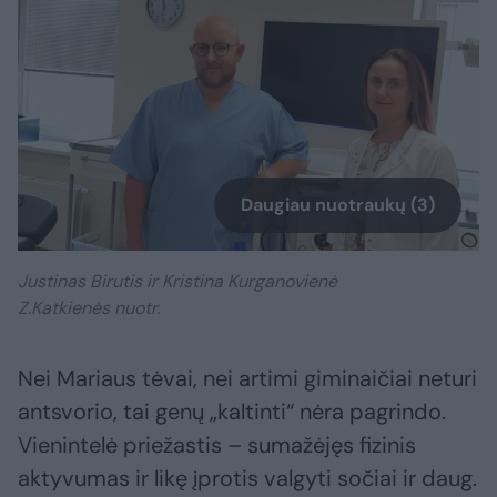
Daugiau nuotraukų (3)
Justinas Birutis ir Kristina Kurganovienė
Z.Katkienės nuotr.
Nei Mariaus tėvai, nei artimi giminaičiai neturi
antsvorio, tai genų „kaltinti“ nėra pagrindo.
Vienintelė priežastis – sumažėjęs fizinis
aktyvumas ir likę įprotis valgyti sočiai ir daug.