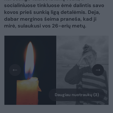
socialiniuose tinkluose ėmė dalintis savo
kovos prieš sunkią ligą detalėmis. Deja,
dabar merginos šeima praneša, kad ji
mirė, sulaukusi vos 26-erių metų.
Daugiau nuotraukų (3)