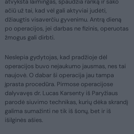
atvyksta laimingas, spaudžia ranką ir sako
ačiū už tai, kad vėl gali aktyviai judėti,
džiaugtis visaverčiu gyvenimu. Antrą dieną
po operacijos, jei darbas ne fizinis, operuotas
žmogus gali dirbti.
Neslepia gydytojas, kad pradžioje dėl
operacijos buvo nejaukumo jausmas, nes tai
naujovė. O dabar ši operacija jau tampa
įprasta procedūra. Pirmose operacijose
dalyvavęs dr. Lucas Karsenty iš Paryžiaus
parodė siuvimo technikas, kurių dėka skrandį
galima sumažinti ne tik iš šonų, bet ir iš
išilginės ašies.