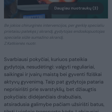
Daugiau nuotraukų (3)
Be jokios chirurginės intervencijos, per gerklę specialiu
prietaisu patekęs į skrandį, gydytojas endoskopuotojas
specialia siūle sumažino skrandį.
Z.Katkienės nuotr.
Svarbiausi pokyčiai, kuriuos pateikia
gydytoja, nesudėtingi: valgyti reguliariai,
saikingai ir įvairų maistą bei gyventi fiziškai
aktyvų gyvenimą. Taip pat gydytoja pataria
neprisirišti prie svarstyklių, bet džiaugtis
pokyčiais: didėjančiais drabužiais,
atsiradusia galimybe pačiam užsirišti batus,
tilpti į viešojo transporto kėdę. Labiausiai