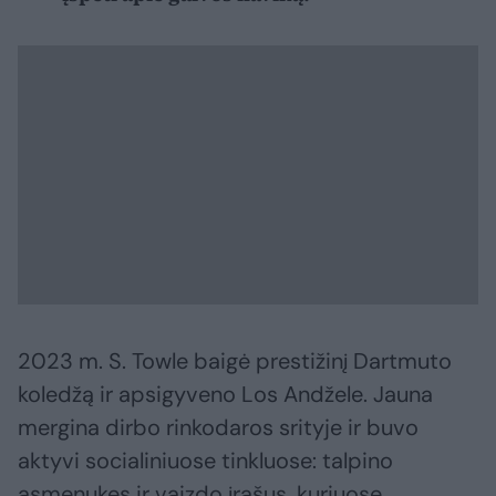
2023 m. S. Towle baigė prestižinį Dartmuto
koledžą ir apsigyveno Los Andžele. Jauna
mergina dirbo rinkodaros srityje ir buvo
aktyvi socialiniuose tinkluose: talpino
asmenukes ir vaizdo įrašus, kuriuose