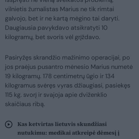
vilnietis žurnalistas Marius ne tik rimtai
galvojo, bet ir ne kartą mėgino tai daryti.
Daugiausia pavykdavo atsikratyti 10
kilogramų, bet svoris vėl grįždavo.
Pasiryžęs skrandžio mažinimo operacijai, po
jos praėjus pusantro mėnesio Marius numetė
19 kilogramų. 178 centimetrų ūgio ir 134
kilogramus svėręs vyras džiaugiasi, pasiekęs
115 kg. svorį ir svajoja apie dviženklio
skaičiaus ribą.
Kas ketvirtas lietuvis skundžiasi
nutukimu: medikai atkreipė dėmesį į