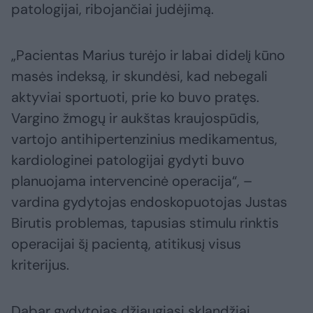
patologijai, ribojančiai judėjimą.
„Pacientas Marius turėjo ir labai didelį kūno
masės indeksą, ir skundėsi, kad nebegali
aktyviai sportuoti, prie ko buvo pratęs.
Vargino žmogų ir aukštas kraujospūdis,
vartojo antihipertenzinius medikamentus,
kardiologinei patologijai gydyti buvo
planuojama intervencinė operacija“, –
vardina gydytojas endoskopuotojas Justas
Birutis problemas, tapusias stimulu rinktis
operacijai šį pacientą, atitikusį visus
kriterijus.
Dabar gydytojas džiaugiasi sklandžiai