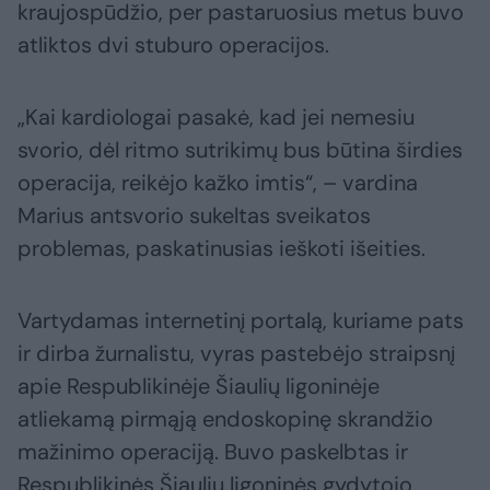
kraujospūdžio, per pastaruosius metus buvo
atliktos dvi stuburo operacijos.
„Kai kardiologai pasakė, kad jei nemesiu
svorio, dėl ritmo sutrikimų bus būtina širdies
operacija, reikėjo kažko imtis“, – vardina
Marius antsvorio sukeltas sveikatos
problemas, paskatinusias ieškoti išeities.
Vartydamas internetinį portalą, kuriame pats
ir dirba žurnalistu, vyras pastebėjo straipsnį
apie Respublikinėje Šiaulių ligoninėje
atliekamą pirmąją endoskopinę skrandžio
mažinimo operaciją. Buvo paskelbtas ir
Respublikinės Šiaulių ligoninės gydytojo