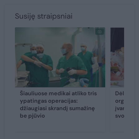
Susiję straipsniai
Šiauliuose medikai atliko tris
Dėl nutu
ypatingas operacijas:
organizm
džiaugiasi skrandį sumažinę
įvardijo 
be pjūvio
svorį