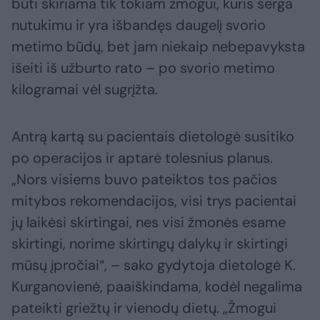
būti skiriama tik tokiam žmogui, kuris serga
nutukimu ir yra išbandęs daugelį svorio
metimo būdų, bet jam niekaip nebepavyksta
išeiti iš užburto rato – po svorio metimo
kilogramai vėl sugrįžta.
Antrą kartą su pacientais dietologė susitiko
po operacijos ir aptarė tolesnius planus.
„Nors visiems buvo pateiktos tos pačios
mitybos rekomendacijos, visi trys pacientai
jų laikėsi skirtingai, nes visi žmonės esame
skirtingi, norime skirtingų dalykų ir skirtingi
mūsų įpročiai“, – sako gydytoja dietologė K.
Kurganovienė, paaiškindama, kodėl negalima
pateikti griežtų ir vienodų dietų. „Žmogui