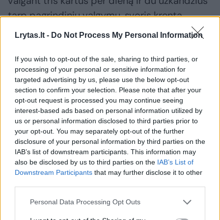
valgant tris kartus per dieną ir du užkandžius
tarp pagrindinių valgymų, svoris krenta
pastebimai.
Lrytas.lt -
Do Not Process My Personal Information
If you wish to opt-out of the sale, sharing to third parties, or
Rekomendacijų laikosi skirtingai
processing of your personal or sensitive information for
targeted advertising by us, please use the below opt-out
section to confirm your selection. Please note that after your
Pacientų atranka operacijai buvo sudėtinga,
opt-out request is processed you may continue seeing
nes norinčiųjų operuotis buvo labai daug.
interest-based ads based on personal information utilized by
us or personal information disclosed to third parties prior to
Šiauliuose konsultacijoms atvyko 180
your opt-out. You may separately opt-out of the further
pacientų, iš kurių reikėjo atrinkti tris žmones,
disclosure of your personal information by third parties on the
kuriems operacija bus atlikta nemokamai.
IAB’s list of downstream participants. This information may
also be disclosed by us to third parties on the
IAB’s List of
Downstream Participants
that may further disclose it to other
third parties.
Respublikinės Šiaulių ligoninės dietologė,
laikinai einanti Diagnostikos centro vadovės
Personal Data Processing Opt Outs
pareigas, Kristina Kurganovienė bendravo su