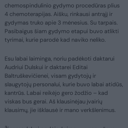
chemospindulinio gydymo procedūras plius
4 chemoterapijas. Aišku, rinkausi antrąjį ir
gydymas truko apie 3 mėnesius. Su tarpais.
Pasibaigus šiam gydymo etapui buvo atlikti
tyrimai, kurie parodė kad naviko neliko.
Esu labai laiminga, noriu padėkoti daktarui
Audriui Dulskui ir daktarei Editai
Baltruškevičienei, visam gydytojų ir
slaugytojų personalui, kurie buvo labai atidūs,
kantrūs. Labai reikėjo gero žodžio – kad
viskas bus gerai. Aš klausinėjau įvairių
klausimų, jie išklausė ir mano verkšlenimus.