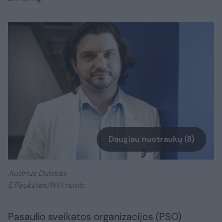
Daugiau nuotraukų (8)
Audrius Dulskas
E.Paukštės/NVI nuotr.
Pasaulio sveikatos organizacijos (PSO)