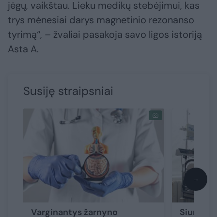
jėgų, vaikštau. Lieku medikų stebėjimui, kas
trys mėnesiai darys magnetinio rezonanso
tyrimą“, – žvaliai pasakoja savo ligos istoriją
Asta A.
Susiję straipsniai
→
Varginantys žarnyno
Siunčia ž