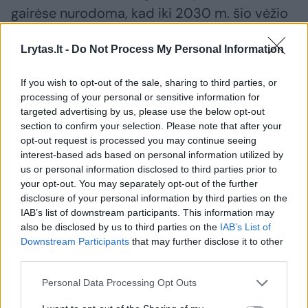
gairėse nurodoma, kad iki 2030 m. šio vėžio
atvejų jaunų žmonių amžiaus grupėje daugės
Lrytas.lt -
Do Not Process My Personal Information
iki 20–30 proc. Anot dr. Audriaus Dulsko, ir
Lietuvoje, ir pasaulyje pastebimos
If you wish to opt-out of the sale, sharing to third parties, or
tendencijos, kad šis vėžys jaunėja. „Jei
processing of your personal or sensitive information for
targeted advertising by us, please use the below opt-out
anksčiau žmonių iki 50-ies metų grupėje
section to confirm your selection. Please note that after your
aptikdavome apie 8 proc. vėžio atvejų, dabar
opt-out request is processed you may continue seeing
šioje amžiaus grupėje sergamumas
interest-based ads based on personal information utilized by
us or personal information disclosed to third parties prior to
kolorektaliniu vėžiu yra 12–13 proc.“, – sako dr.
your opt-out. You may separately opt-out of the further
A. Dulskas.
disclosure of your personal information by third parties on the
IAB’s list of downstream participants. This information may
also be disclosed by us to third parties on the
IAB’s List of
Kokia yra paciento gyvenimo kokybė po
Downstream Participants
that may further disclose it to other
third parties.
tiesiosios žarnos vėžio operacijos?
Personal Data Processing Opt Outs