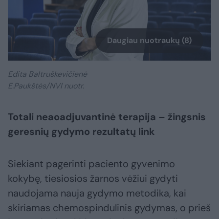
Daugiau nuotraukų (8)
Edita Baltruškevičienė
E.Paukštės/NVI nuotr.
Totali neaoadjuvantinė terapija – žingsnis
geresnių gydymo rezultatų link
Siekiant pagerinti paciento gyvenimo
kokybę, tiesiosios žarnos vėžiui gydyti
naudojama nauja gydymo metodika, kai
skiriamas chemospindulinis gydymas, o prieš