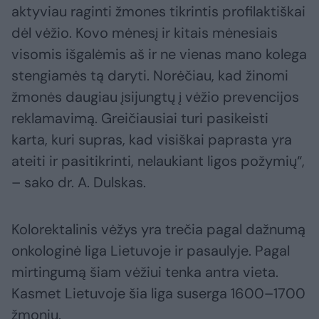
aktyviau raginti žmones tikrintis profilaktiškai
dėl vėžio. Kovo mėnesį ir kitais mėnesiais
visomis išgalėmis aš ir ne vienas mano kolega
stengiamės tą daryti. Norėčiau, kad žinomi
žmonės daugiau įsijungtų į vėžio prevencijos
reklamavimą. Greičiausiai turi pasikeisti
karta, kuri supras, kad visiškai paprasta yra
ateiti ir pasitikrinti, nelaukiant ligos požymių“,
– sako dr. A. Dulskas.
Kolorektalinis vėžys yra trečia pagal dažnumą
onkologinė liga Lietuvoje ir pasaulyje. Pagal
mirtingumą šiam vėžiui tenka antra vieta.
Kasmet Lietuvoje šia liga suserga 1600–1700
žmonių.