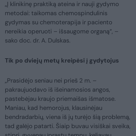
„Į klinikinę praktiką ateina ir nauji gydymo
metodai: taikomas chemospindulinis
gydymas su chemoterapija ir paciento
nereikia operuoti – išsaugome organą“, –
sako doc. dr. A. Dulskas.
Tik po dviejų metų kreipėsi į gydytojus
„Prasidėjo seniau nei prieš 2 m. –
pakraujuodavo iš išeinamosios angos,
pastebėjau kraujo priemaišas išmatose.
Maniau, kad hemorojus, klausinėjau
bendradarbių, viena iš jų turėjo šią problemą,
tad galėjo patarti. Šiaip buvau visiškai sveika,
stipri, gyvenau įprastu tempu, keliavau.