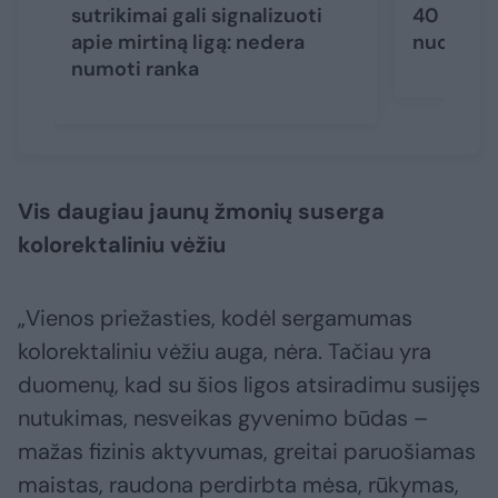
sutrikimai gali signalizuoti
40 metų:
apie mirtiną ligą: nedera
nuo pate
numoti ranka
Vis daugiau jaunų žmonių suserga
kolorektaliniu vėžiu
„Vienos priežasties, kodėl sergamumas
kolorektaliniu vėžiu auga, nėra. Tačiau yra
duomenų, kad su šios ligos atsiradimu susijęs
nutukimas, nesveikas gyvenimo būdas –
mažas fizinis aktyvumas, greitai paruošiamas
maistas, raudona perdirbta mėsa, rūkymas,