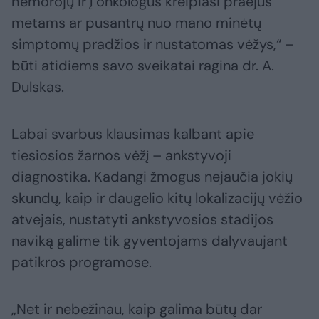
hemorojų ir į onkologus kreipiasi praėjus
metams ar pusantrų nuo mano minėtų
simptomų pradžios ir nustatomas vėžys,“ –
būti atidiems savo sveikatai ragina dr. A.
Dulskas.
Labai svarbus klausimas kalbant apie
tiesiosios žarnos vėžį – ankstyvoji
diagnostika. Kadangi žmogus nejaučia jokių
skundų, kaip ir daugelio kitų lokalizacijų vėžio
atvejais, nustatyti ankstyvosios stadijos
naviką galime tik gyventojams dalyvaujant
patikros programose.
„Net ir nebežinau, kaip galima būtų dar