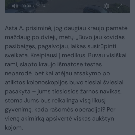
Asta A. prisiminė, jog daugiau kraujo pamatė
maždaug po dviejų metų. „Buvo jau kovidas
pasibaigęs, pagalvojau, laikas susirūpinti
sveikata. Kreipiausi į medikus. Buvau visiškai
rami, slapto kraujo išmatose testas
neparodė, bet kai atėjau atsakymo po
atliktos kolonoskopijos buvo tiesiai šviesiai
pasakyta – jums tiesiosios žarnos navikas,
stoma Jums bus reikalinga visą likusį
gyvenimą, kada rašomės operacijai? Per
vieną akimirką apsivertė viskas aukštyn
kojom.