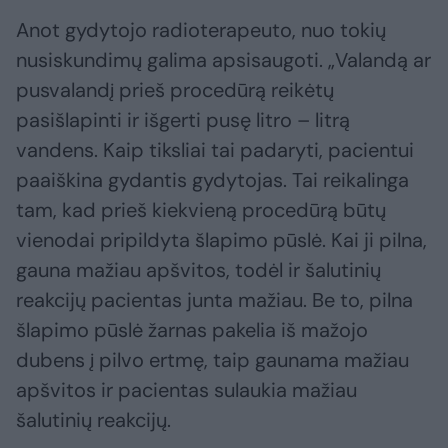
Anot gydytojo radioterapeuto, nuo tokių
nusiskundimų galima apsisaugoti. „Valandą ar
pusvalandį prieš procedūrą reikėtų
pasišlapinti ir išgerti pusę litro – litrą
vandens. Kaip tiksliai tai padaryti, pacientui
paaiškina gydantis gydytojas. Tai reikalinga
tam, kad prieš kiekvieną procedūrą būtų
vienodai pripildyta šlapimo pūslė. Kai ji pilna,
gauna mažiau apšvitos, todėl ir šalutinių
reakcijų pacientas junta mažiau. Be to, pilna
šlapimo pūslė žarnas pakelia iš mažojo
dubens į pilvo ertmę, taip gaunama mažiau
apšvitos ir pacientas sulaukia mažiau
šalutinių reakcijų.