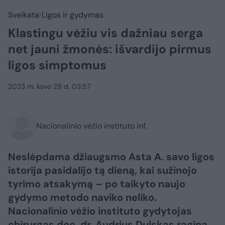
Sveikata
Ligos ir gydymas
Klastingu vėžiu vis dažniau serga
net jauni žmonės: išvardijo pirmus
ligos simptomus
2023 m. kovo 29 d. 03:57
Nacionalinio vėžio instituto inf.
Neslėpdama džiaugsmo Asta A. savo ligos
istorija pasidalijo tą dieną, kai sužinojo
tyrimo atsakymą – po taikyto naujo
gydymo metodo naviko neliko.
Nacionalinio vėžio instituto gydytojas
chirurgas doc. dr. Audrius Dulskas ragina