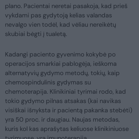
plano. Pacientai neretai pasakoja, kad prieš
vykdami pas gydytoją kelias valandas
nevalgo vien todėl, kad vėliau nereikėtų
skubiai bėgti į tualetą.
Kadangi paciento gyvenimo kokybė po
operacijos smarkiai pablogėja, ieškoma
alternatyvių gydymo metodų, tokių, kaip
chemospindulinis gydymas su
chemoterapija. Klinikiniai tyrimai rodo, kad
tokio gydymo pilnas atsakas (kai navikas
visiškai išnyksta ir pacientą pakanka stebėti)
yra 50 proc. ir daugiau. Naujas metodas,
kuris kol kas aprašytas keliuose klinikiniuose
tyrimuose, yra imunoterapija.