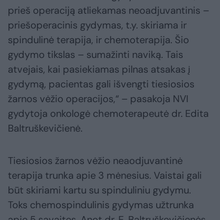
prieš operaciją atliekamas neoadjuvantinis –
priešoperacinis gydymas, t.y. skiriama ir
spindulinė terapija, ir chemoterapija. Šio
gydymo tikslas – sumažinti naviką. Tais
atvejais, kai pasiekiamas pilnas atsakas į
gydymą, pacientas gali išvengti tiesiosios
žarnos vėžio operacijos,“ – pasakoja NVI
gydytoja onkologė chemoterapeutė dr. Edita
Baltruškevičienė.
Tiesiosios žarnos vėžio neaodjuvantinė
terapija trunka apie 3 mėnesius. Vaistai gali
būt skiriami kartu su spinduliniu gydymu.
Toks chemospindulinis gydymas užtrunka
apie 5 savaites. Anot dr. E. Baltruškevičienės,