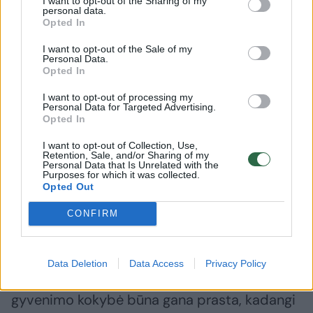
Kaip gydomas tiesiosios žarnos vėžys? Anot
I want to opt-out of the Sharing of my
personal data.
dr. A. Dulsko, ankstyvųjų stadijų tiesiosios
Opted In
žarnos vėžį galime iškart operuoti, tiek
I want to opt-out of the Sale of my
Personal Data.
išsaugant tiesiąją žarną, tiek ją šalinant.
Opted In
„Esant pažengusių stadijų ligai, galime taikyti
I want to opt-out of processing my
chirurginį gydymą, chemospindulinį gydymą,
Personal Data for Targeted Advertising.
Opted In
chemospindulinį gydymą ir chemoterapiją.
I want to opt-out of Collection, Use,
Variantų yra labai daug. Gydytojų konsiliume
Retention, Sale, and/or Sharing of my
Personal Data that Is Unrelated with the
nusprendžiame, kuris gydymas konkrečiam
Purposes for which it was collected.
Opted Out
pacientui tiktų labiausiai.
CONFIRM
Paciento gyvenimo kokybė taip pat priklauso
nuo to, koks gydymas buvo taikomas. Jei
Data Deletion
Data Access
Privacy Policy
buvo chirurginis gydymas, paciento
gyvenimo kokybė būna gana prasta, kadangi