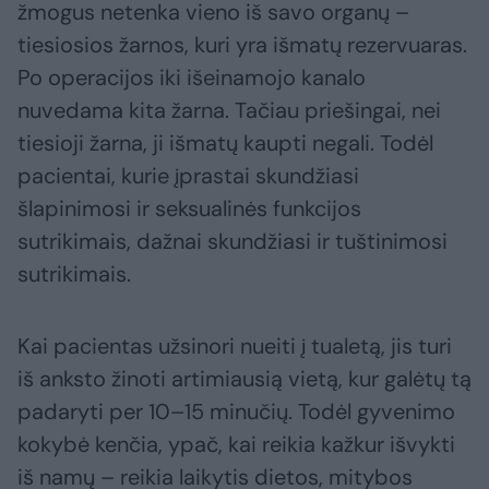
žmogus netenka vieno iš savo organų –
tiesiosios žarnos, kuri yra išmatų rezervuaras.
Po operacijos iki išeinamojo kanalo
nuvedama kita žarna. Tačiau priešingai, nei
tiesioji žarna, ji išmatų kaupti negali. Todėl
pacientai, kurie įprastai skundžiasi
šlapinimosi ir seksualinės funkcijos
sutrikimais, dažnai skundžiasi ir tuštinimosi
sutrikimais.
Kai pacientas užsinori nueiti į tualetą, jis turi
iš anksto žinoti artimiausią vietą, kur galėtų tą
padaryti per 10–15 minučių. Todėl gyvenimo
kokybė kenčia, ypač, kai reikia kažkur išvykti
iš namų – reikia laikytis dietos, mitybos