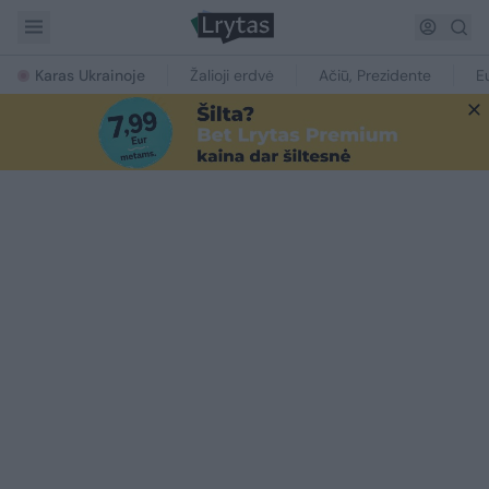
Karas Ukrainoje
Žalioji erdvė
Ačiū, Prezidente
E