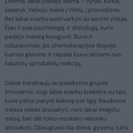
Žinoma, labai padėjo šeima – vyras, sūnus,
seserys. Vežiojo mane į Vilnių, į procedūras.
Bet labai svarbu susitvarkyti su savimi viduje.
Ėjau ir pas psichologą, ir dietologą, kuris
padėjo maistą koreguoti. Buvo ir
viduriavimas, po chemoterapijos išopėjo
burnos gleivinė. Ir tepalai buvo skiriami nuo
šalutinių spindulinių reakcijų.
Dabar bendrauju su palaikymo grupės
žmonėmis: visgi labai svarbu šnekėtis su tais,
kurie patys patyrė kelionę per ligą. Raudonos
mėsos reikės atsisakyti, nors labai mėgstu
mėsą, bet dėl tokio rezultato nesunku
atsisakyti. Džiaugiuosi šia diena, gyvenu, turiu