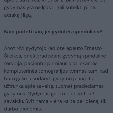
gydymas yra neilgas ir gali suteikti pilną
atsaką į ligą.
Kaip padėti sau, jei gydotės spinduliais?
Anot NVI gydytojo radioterapeuto Ernesto
Šileikos, prieš pradedant gydymą spinduline
terapija, pacientui pirmiausia atliekamas
kompiuterinės tomografijos tyrimas tam, kad
būtų galima sudaryti gydymo planą. Tai
užtrunka apie savaitę, tuomet pradedamas
gydymas. Gydymas gali trukti nuo 1 iki 5
savaičių. Švitinama viena kartą per dieną, tik
darbo dienomis.