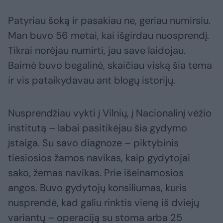
Patyriau šoką ir pasakiau ne, geriau numirsiu.
Man buvo 56 metai, kai išgirdau nuosprendį.
Tikrai norėjau numirti, jau save laidojau.
Baimė buvo begalinė, skaičiau viską šia tema
ir vis pataikydavau ant blogų istorijų.
Nusprendžiau vykti į Vilnių, į Nacionalinį vėžio
institutą – labai pasitikėjau šia gydymo
įstaiga. Su savo diagnoze – piktybinis
tiesiosios žarnos navikas, kaip gydytojai
sako, žemas navikas. Prie išeinamosios
angos. Buvo gydytojų konsiliumas, kuris
nusprendė, kad galiu rinktis vieną iš dviejų
variantų – operaciją su stoma arba 25