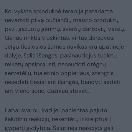
Kol vyksta spindulinė terapija patariama
nevartoti pilvą pučiančių maisto produktų,
pvz., gazuotų gėrimų, šviežių daržovių, vaisių.
Geriau rinktis troškintas, virtas daržoves.
Jeigu tiesiosios žarnos navikas yra apatinėje
dalyje, šalia išangės, pasinaudojus tualetu
reikėtų apsiprausti, nenaudoti drėgnų
servetėlių, tualetinio popieriaus, stengtis
nesėdėti tiesiai ant išangės, bandyti sėdėti
ant vieno šono, dažniau stovėti.
Labai svarbu, kad jei pacientas pajuto
šalutinių reakcijų, nekentėtų ir kreiptųsi į
gydantį gydytoją. Šalutinės reakcijos gali