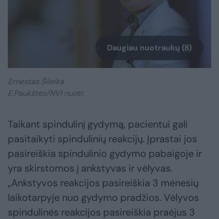
Daugiau nuotraukų (8)
Ernestas Šileika
E.Paukštės/NVI nuotr.
Taikant spindulinį gydymą, pacientui gali
pasitaikyti spindulinių reakcijų. Įprastai jos
pasireiškia spindulinio gydymo pabaigoje ir
yra skirstomos į ankstyvas ir vėlyvas.
„Ankstyvos reakcijos pasireiškia 3 mėnesių
laikotarpyje nuo gydymo pradžios. Vėlyvos
spindulinės reakcijos pasireiškia praėjus 3