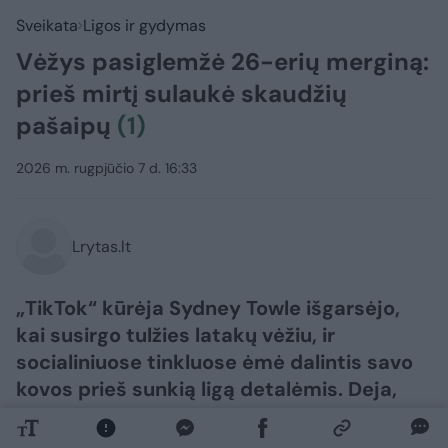
Sveikata
Ligos ir gydymas
Vėžys pasiglemžė 26-erių merginą:
prieš mirtį sulaukė skaudžių
pašaipų
(1)
2026 m. rugpjūčio 7 d. 16:33
Lrytas.lt
„TikTok“ kūrėja Sydney Towle išgarsėjo,
kai susirgo tulžies latakų vėžiu, ir
socialiniuose tinkluose ėmė dalintis savo
kovos prieš sunkią ligą detalėmis. Deja,
dabar merginos šeima praneša, kad ji
mirė, sulaukusi vos 26-erių metų.