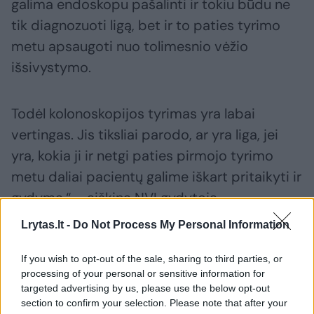
galima endoskopu pašalinti ir tokiu būdu ne
tik diagnozuoti ligą, bet ir to paties tyrimo
metu apsaugoti nuo tolimesnio vėžio
išsivystymo.
Todėl kolonoskopijos tyrimas yra labai
vertingas. Jis tiksliai parodo, ar yra liga, jei
yra, kokia ji ir netgi paties pirmojo tyrimo
metu daliai pacientų galime iškart pritaikyti ir
gydymą,“ – aiškina NVI gydytoja
gastroenterologė Inga Kildušienė.
Lrytas.lt -
Do Not Process My Personal Information
If you wish to opt-out of the sale, sharing to third parties, or
processing of your personal or sensitive information for
targeted advertising by us, please use the below opt-out
section to confirm your selection. Please note that after your