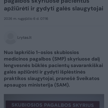
pagalbos skyriuose pacientus
apžiūrėti ir gydyti galės slaugytojai
2026 m. rugpjūčio 6 d. 07:16
Lrytas.lt
Nuo lapkričio 1-osios skubiosios
medicinos pagalbos (SMP) skyriuose dalį
lengvesnės būklės pacientų savarankiškai
galės apžiūrėti ir gydyti išplėstinės
praktikos slaugytojai, pranešė Sveikatos
apsaugos ministerija (SAM).