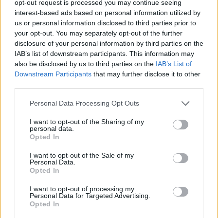
opt-out request is processed you may continue seeing
interest-based ads based on personal information utilized by
us or personal information disclosed to third parties prior to
your opt-out. You may separately opt-out of the further
disclosure of your personal information by third parties on the
IAB’s list of downstream participants. This information may
also be disclosed by us to third parties on the
IAB’s List of
Daugiau nuotraukų (16)
Downstream Participants
that may further disclose it to other
third parties.
Personal Data Processing Opt Outs
Inga Kildušienė
D.Labučio (ELTA) nuotr.
I want to opt-out of the Sharing of my
personal data.
Opted In
Gydytoja ragina nebijoti kolonoskopijos. Be
I want to opt-out of the Sale of my
to, pacientui pageidaujant, šis tyrimas gali
Personal Data.
Opted In
būti atliekamas su nejautra.
I want to opt-out of processing my
Personal Data for Targeted Advertising.
Opted In
Renginyje taip pat dalyvavusi šeimos