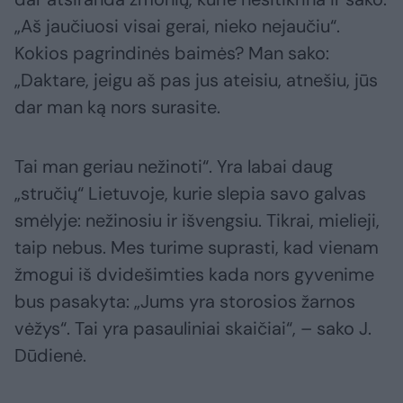
„Aš jaučiuosi visai gerai, nieko nejaučiu“.
Kokios pagrindinės baimės? Man sako:
„Daktare, jeigu aš pas jus ateisiu, atnešiu, jūs
dar man ką nors surasite.
Tai man geriau nežinoti“. Yra labai daug
„stručių“ Lietuvoje, kurie slepia savo galvas
smėlyje: nežinosiu ir išvengsiu. Tikrai, mielieji,
taip nebus. Mes turime suprasti, kad vienam
žmogui iš dvidešimties kada nors gyvenime
bus pasakyta: „Jums yra storosios žarnos
vėžys“. Tai yra pasauliniai skaičiai“, – sako J.
Dūdienė.