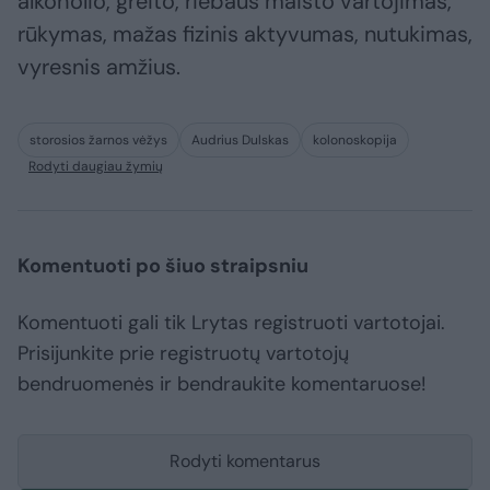
alkoholio, greito, riebaus maisto vartojimas,
rūkymas, mažas fizinis aktyvumas, nutukimas,
vyresnis amžius.
storosios žarnos vėžys
Audrius Dulskas
kolonoskopija
Rodyti daugiau žymių
Komentuoti po šiuo straipsniu
Komentuoti gali tik Lrytas registruoti vartotojai.
Prisijunkite prie registruotų vartotojų
bendruomenės ir bendraukite komentaruose!
Rodyti komentarus