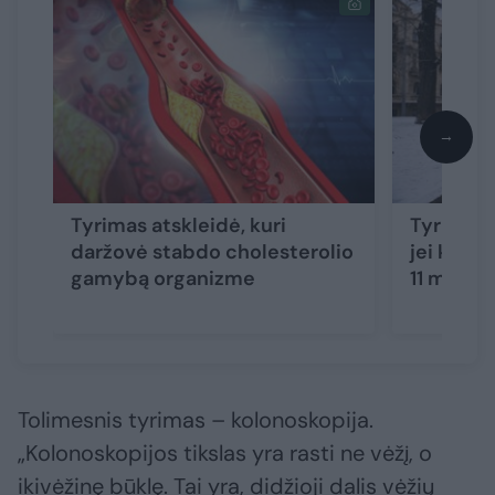
→
Tyrimas atskleidė, kuri
Tyrimas a
daržovė stabdo cholesterolio
jei kasdi
gamybą organizme
11 minuč
Tolimesnis tyrimas – kolonoskopija.
„Kolonoskopijos tikslas yra rasti ne vėžį, o
ikivėžinę būklę. Tai yra, didžioji dalis vėžių