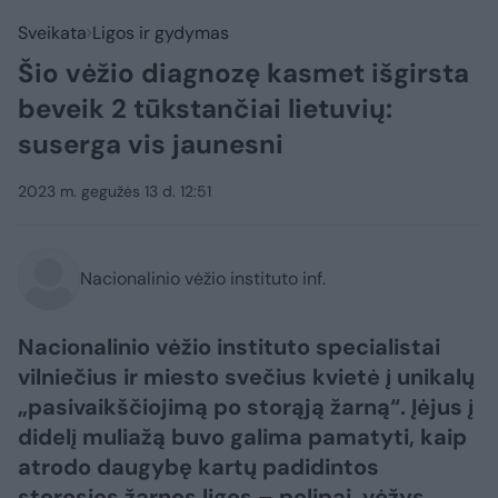
Sveikata
Ligos ir gydymas
Šio vėžio diagnozę kasmet išgirsta
beveik 2 tūkstančiai lietuvių:
suserga vis jaunesni
2023 m. gegužės 13 d. 12:51
Nacionalinio vėžio instituto inf.
Nacionalinio vėžio instituto specialistai
vilniečius ir miesto svečius kvietė į unikalų
„pasivaikščiojimą po storąją žarną“. Įėjus į
didelį muliažą buvo galima pamatyti, kaip
atrodo daugybę kartų padidintos
storosios žarnos ligos – polipai, vėžys,