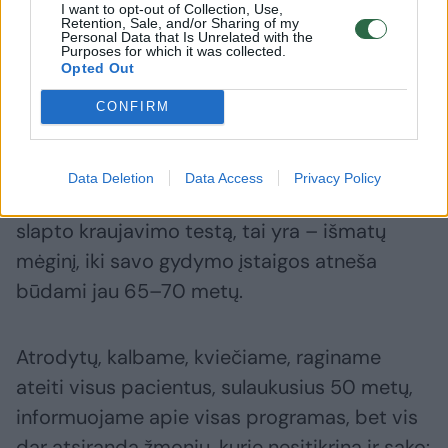
I want to opt-out of Collection, Use,
gydytoja Jurga Dūdienė pastebi, kad
Retention, Sale, and/or Sharing of my
Personal Data that Is Unrelated with the
gyventojai storosios žarnos vėžio
Purposes for which it was collected.
Opted Out
ankstyvosios diagnostikos programoje
dalyvauja vangiai, neretai yra kamuojami
CONFIRM
nepagrįstų baimių.
Data Deletion
Data Access
Privacy Policy
„Tikrai sutinkame žmonių, kurie pirmą kartą
slapto kraujavimo testą, tai yra – išmatų
mėginį, iki savo gydymo įstaigos atneša
būdami jau 65–70 metų.
Atrodytų, kalbame, kviečiame, raginame
ateiti visus pacientus, sulaukusius 50 metų,
informuojame apie visas programas, bet vis
dar atsiranda žmonių, kurie nesitikrina ir sako: