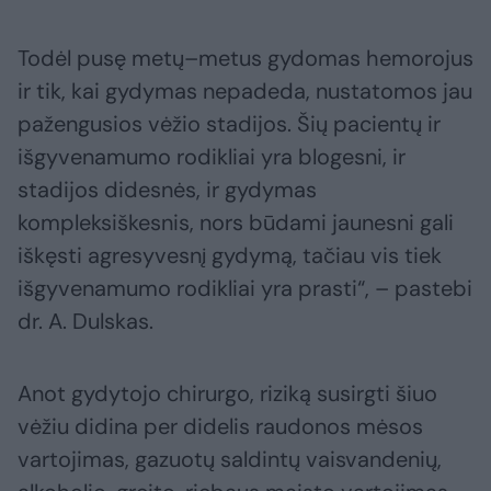
Todėl pusę metų–metus gydomas hemorojus
ir tik, kai gydymas nepadeda, nustatomos jau
pažengusios vėžio stadijos. Šių pacientų ir
išgyvenamumo rodikliai yra blogesni, ir
stadijos didesnės, ir gydymas
kompleksiškesnis, nors būdami jaunesni gali
iškęsti agresyvesnį gydymą, tačiau vis tiek
išgyvenamumo rodikliai yra prasti“, – pastebi
dr. A. Dulskas.
Anot gydytojo chirurgo, riziką susirgti šiuo
vėžiu didina per didelis raudonos mėsos
vartojimas, gazuotų saldintų vaisvandenių,