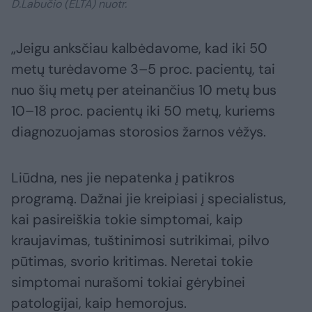
D.Labučio (ELTA) nuotr.
„Jeigu anksčiau kalbėdavome, kad iki 50
metų turėdavome 3–5 proc. pacientų, tai
nuo šių metų per ateinančius 10 metų bus
10–18 proc. pacientų iki 50 metų, kuriems
diagnozuojamas storosios žarnos vėžys.
Liūdna, nes jie nepatenka į patikros
programą. Dažnai jie kreipiasi į specialistus,
kai pasireiškia tokie simptomai, kaip
kraujavimas, tuštinimosi sutrikimai, pilvo
pūtimas, svorio kritimas. Neretai tokie
simptomai nurašomi tokiai gėrybinei
patologijai, kaip hemorojus.