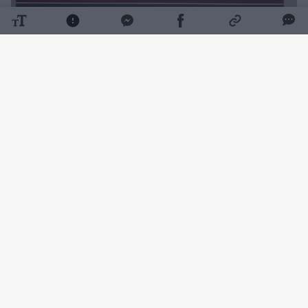
Daugiau nuotraukų (9)
Tikimasi, kad tai sutrumpins pacientų
laukimo laiką, o gydytojai galės visą dėmesį
sutelkti į sudėtingus ir gyvybei pavojingus
atvejus.
„Šie pakeitimai ne vienam pacientui šiek tiek
patrumpins laiką iki diagnozės nustatymo ir