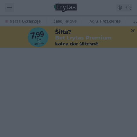
Karas Ukrainoje
Žalioji erdvė
Ačiū, Prezidente
E