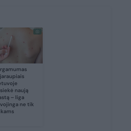
ergamumas
jaraupiais
etuvoje
siekė naują
stą – liga
vojinga ne tik
ikams