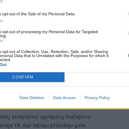
In
o opt-out of the Sale of my Personal Data.
In
to opt-out of processing my Personal Data for Targeted
ing.
In
o opt-out of Collection, Use, Retention, Sale, and/or Sharing
ersonal Data that Is Unrelated with the Purposes for which it
lected.
Out
CONFIRM
Data Deletion
Data Access
Privacy Policy
aikų skiepijimo aprėpčių mažėjimo
ija tik dar labiau prisidėjo prie