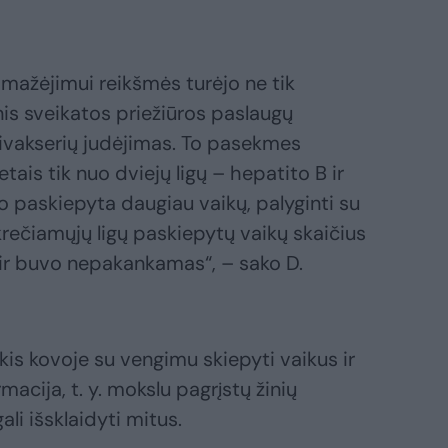
o mažėjimui reikšmės turėjo ne tik
s sveikatos priežiūros paslaugų
tivakserių judėjimas. To pasekmes
tais tik nuo dviejų ligų – hepatito B ir
o paskiepyta daugiau vaikų, palyginti su
krečiamųjų ligų paskiepytų vaikų skaičius
 ir buvo nepakankamas“, – sako D.
nkis kovoje su vengimu skiepyti vaikus ir
rmacija, t. y. mokslu pagrįstų žinių
li išsklaidyti mitus.