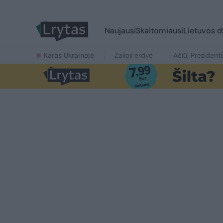
Naujausi
Skaitomiausi
Lietuvos d
Karas Ukrainoje
Žalioji erdvė
Ačiū, Prezident