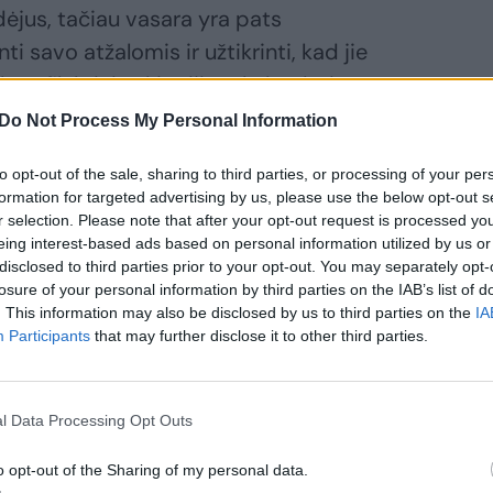
dėjus, tačiau vasara yra pats
i savo atžalomis ir užtikrinti, kad jie
profilaktinių skiepijimų kalendorių
ne tik išvengsite bereikalingų eilių, bet
Do Not Process My Personal Information
 visos visuomenės imunitetu nuo įvairių
to opt-out of the sale, sharing to third parties, or processing of your per
va Razmuvienė, Nacionalinio visuomenės
formation for targeted advertising by us, please use the below opt-out s
čiamųjų ligų valdymo skyriaus vyriausioji
r selection. Please note that after your opt-out request is processed y
eing interest-based ads based on personal information utilized by us or
disclosed to third parties prior to your opt-out. You may separately opt-
losure of your personal information by third parties on the IAB’s list of
. This information may also be disclosed by us to third parties on the
IA
s sergamumas vėjaraupiais pasižymi itin
Participants
that may further disclose it to other third parties.
jomis
l Data Processing Opt Outs
o opt-out of the Sharing of my personal data.