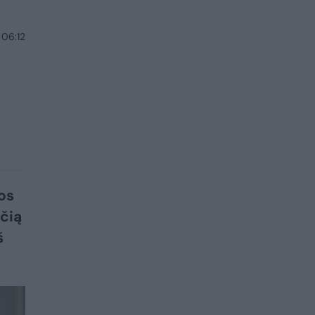
 06:12
os
čią
š