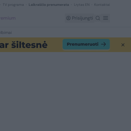
TV programa
Laikraščio prenumerata
Lrytas EN
Kontaktai
Premium
Prisijungti
lbimai