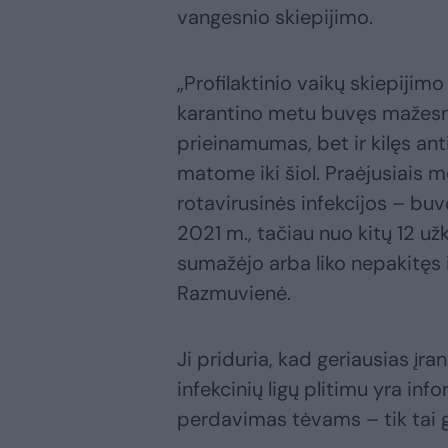
vangesnio skiepijimo.
„Profilaktinio vaikų skiepijim
karantino metu buvęs mažesni
prieinamumas, bet ir kilęs an
matome iki šiol. Praėjusiais me
rotavirusinės infekcijos – buv
2021 m., tačiau nuo kitų 12 už
sumažėjo arba liko nepakitęs
Razmuvienė.
Ji priduria, kad geriausias įra
infekcinių ligų plitimu yra info
perdavimas tėvams – tik tai ga