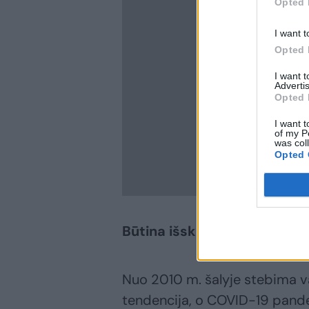
Opted 
I want t
Opted 
I want 
Advertis
Opted 
I want t
of my P
was col
Opted 
Būtina išsklaidyti mitus
Nuo 2010 m. šalyje stebima v
tendencija, o COVID-19 pandem