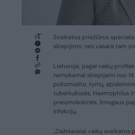
Sveikatos priežiūros specialist
skiepijimo, nes vasara tam y
Lietuvoje, pagal vaikų profilak
nemokamai skiepijami nuo 14 inf
poliomielito, tymų, epidemini
tuberkuliozės, Haemophilus i
pneumokokinės, žmogaus papi
infekcijų.
„Dažniausiai vaikų sveikatos 