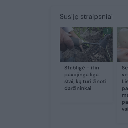
Susiję straipsniai
Stabligė – itin
S
pavojinga liga:
vė
štai, ką turi žinoti
Li
daržininkai
pa
ma
pa
va