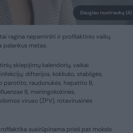
Daugiau nuotraukų (4)
ai ragina nepamiršti ir profilaktinio vaikų
ra palankus metas.
tinių skiepijimų kalendorių, vaikai
ekcijų: difterijos, kokliušo, stabligės,
o parotito, raudonukės, hepatito B,
nfluenzae B, meningokokinės,
lomos viruso (ŽPV), rotavirusinės
profilaktika susirūpinama prieš pat mokslo