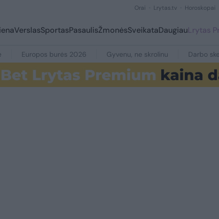
Orai
Lrytas.tv
Horoskopai
iena
Verslas
Sportas
Pasaulis
Žmonės
Sveikata
Daugiau
Lrytas 
e
Europos burės 2026
Gyvenu, ne skrolinu
Darbo ske