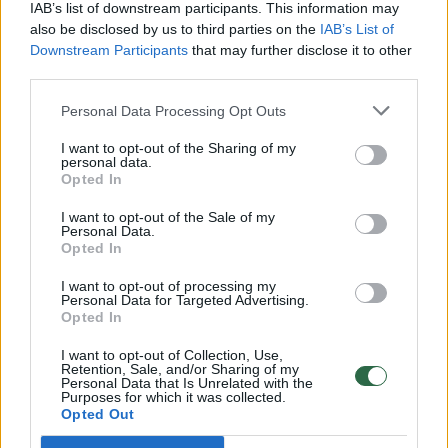
IAB’s list of downstream participants. This information may
also be disclosed by us to third parties on the
IAB’s List of
Downstream Participants
that may further disclose it to other
Daugiau nuotraukų (5)
third parties.
Personal Data Processing Opt Outs
Nuovargis
I want to opt-out of the Sharing of my
123rf nuotr.
personal data.
Opted In
I want to opt-out of the Sale of my
Taip pat reikėtų atkreipti dėmesį į tai, ar
Personal Data.
šeimoje yra asmenų, susidūrusių su
Opted In
panašiomis plaučių ligomis ir ar žmogų
I want to opt-out of processing my
Personal Data for Targeted Advertising.
dažnai vargina kvėpavimo takų infekcijos,
Opted In
kurios taip pat gali lemti tam tikrus bronchų
I want to opt-out of Collection, Use,
pokyčius, be to, riziką smarkiai padidina ir
Retention, Sale, and/or Sharing of my
Personal Data that Is Unrelated with the
Purposes for which it was collected.
žalingi aplinkos – oro, darbo, namų teršalai.
Opted Out