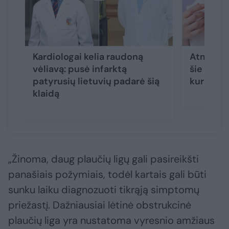
Kardiologai kelia raudoną
Atmintin
vėliavą: pusė infarktą
šie simp
patyrusių lietuvių padarė šią
kuri alin
klaidą
„Žinoma, daug plaučių ligų gali pasireikšti
panašiais požymiais, todėl kartais gali būti
sunku laiku diagnozuoti tikrąją simptomų
priežastį. Dažniausiai lėtinė obstrukcinė
plaučių liga yra nustatoma vyresnio amžiaus