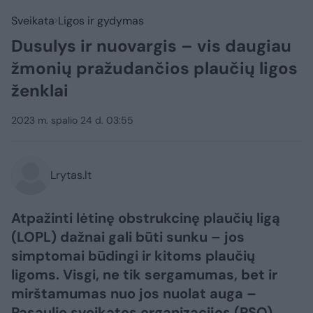
Sveikata
Ligos ir gydymas
Dusulys ir nuovargis – vis daugiau
žmonių pražudančios plaučių ligos
ženklai
2023 m. spalio 24 d. 03:55
Lrytas.lt
Atpažinti lėtinę obstrukcinę plaučių ligą
(LOPL) dažnai gali būti sunku – jos
simptomai būdingi ir kitoms plaučių
ligoms. Visgi, ne tik sergamumas, bet ir
mirštamumas nuo jos nuolat auga –
Pasaulio sveikatos organizacijos (PSO)