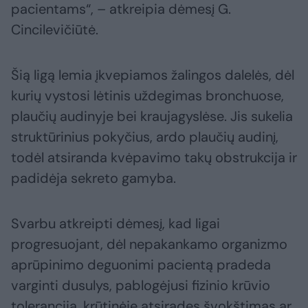
pacientams“, – atkreipia dėmesį G.
Cincilevičiūtė.
Šią ligą lemia įkvepiamos žalingos dalelės, dėl
kurių vystosi lėtinis uždegimas bronchuose,
plaučių audinyje bei kraujagyslėse. Jis sukelia
struktūrinius pokyčius, ardo plaučių audinį,
todėl atsiranda kvėpavimo takų obstrukcija ir
padidėja sekreto gamyba.
Svarbu atkreipti dėmesį, kad ligai
progresuojant, dėl nepakankamo organizmo
aprūpinimo deguonimi pacientą pradeda
varginti dusulys, pablogėjusi fizinio krūvio
tolerancija, krūtinėje atsiradęs švokštimas ar