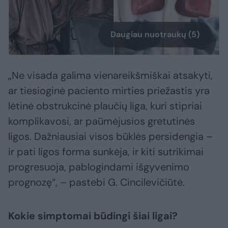
Daugiau nuotraukų (5)
„Ne visada galima vienareikšmiškai atsakyti,
ar tiesioginė paciento mirties priežastis yra
lėtinė obstrukcinė plaučių liga, kuri stipriai
komplikavosi, ar paūmėjusios gretutinės
ligos. Dažniausiai visos būklės persidengia –
ir pati ligos forma sunkėja, ir kiti sutrikimai
progresuoja, pablogindami išgyvenimo
prognozę“, – pastebi G. Cincilevičiūtė.
Kokie simptomai būdingi šiai ligai?