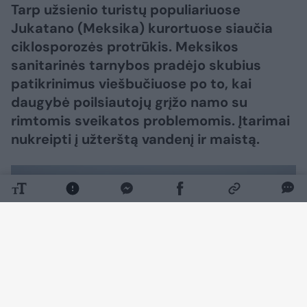
Tarp užsienio turistų populiariuose
Jukatano (Meksika) kurortuose siaučia
ciklosporozės protrūkis. Meksikos
sanitarinės tarnybos pradėjo skubius
patikrinimus viešbučiuose po to, kai
daugybė poilsiautojų grįžo namo su
rimtomis sveikatos problemomis. Įtarimai
nukreipti į užterštą vandenį ir maistą.