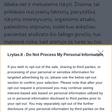
išlieka net ir metusiems rūkyti. Žinoma, tai
priklauso nuo įvairių faktorių, pavyzdžiui,
rūkymo intensyvumo, organizmo atsako,
pažeidimo stiprumo, todėl kuo anksčiau
pacientas atsikrato šio žalingo įpročio, tuo
mažesnė rizika, kad ateityje jis turės su tuo
susijusių sveikatos problemų“, – pažymi G.
Lrytas.lt -
Do Not Process My Personal Information
Cincilevičiūtė.
If you wish to opt-out of the sale, sharing to third parties, or
processing of your personal or sensitive information for
targeted advertising by us, please use the below opt-out
section to confirm your selection. Please note that after your
opt-out request is processed you may continue seeing
interest-based ads based on personal information utilized by
us or personal information disclosed to third parties prior to
your opt-out. You may separately opt-out of the further
disclosure of your personal information by third parties on the