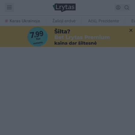
Karas Ukrainoje
Žalioji erdvė
Ačiū, Prezidente
E