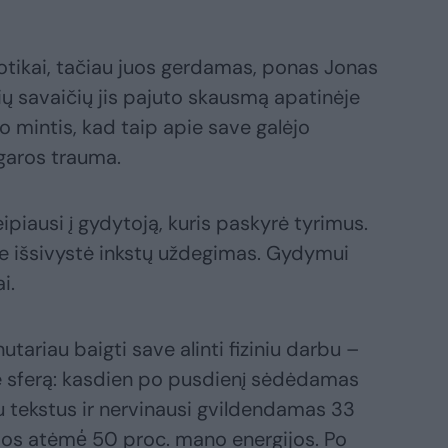
otikai, tačiau juos gerdamas, ponas Jonas
lių savaičių jis pajuto skausmą apatinėje
ilo mintis, kad taip apie save galėjo
ugaros trauma.
ipiausi į gydytoją, kuris paskyrė tyrimus.
me išsivystė inkstų uždegimas. Gydymui
i.
nutariau baigti save alinti fiziniu darbu –
inę sferą: kasdien po pusdienį sėdėdamas
au tekstus ir nervinausi gvildendamas 33
os atėmė̇ 50 proc. mano energijos. Po