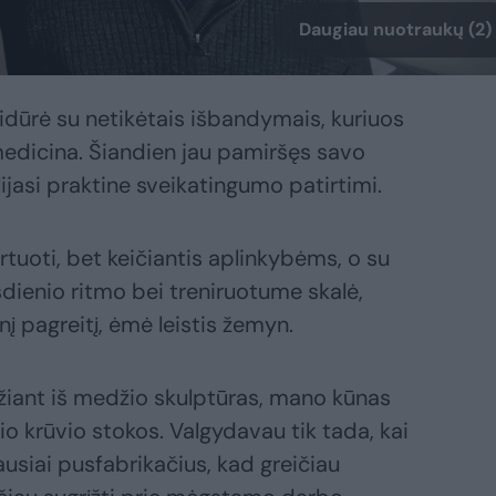
Daugiau nuotraukų (2)
sidūrė su netikėtais išbandymais, kuriuos
medicina. Šiandien jau pamiršęs savo
jasi praktine sveikatingumo patirtimi.
tuoti, bet keičiantis aplinkybėms, o su
dienio ritmo bei treniruotume skalė,
 pagreitį, ėmė leistis žemyn.
žiant iš medžio skulptūras, mano kūnas
io krūvio stokos. Valgydavau tik tada, kai
iausiai pusfabrikačius, kad greičiau