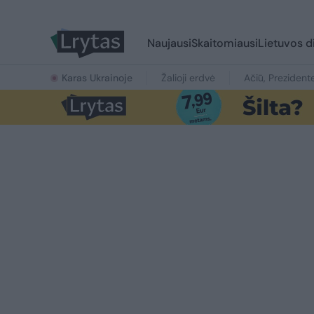
Naujausi
Skaitomiausi
Lietuvos d
Karas Ukrainoje
Žalioji erdvė
Ačiū, Prezident