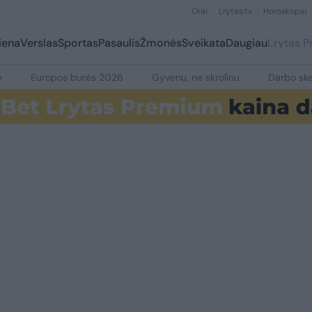
Orai
Lrytas.tv
Horoskopai
iena
Verslas
Sportas
Pasaulis
Žmonės
Sveikata
Daugiau
Lrytas 
e
Europos burės 2026
Gyvenu, ne skrolinu
Darbo ske