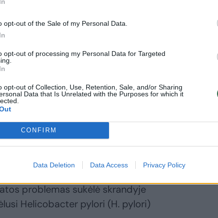
In
o opt-out of the Sale of my Personal Data.
In
stą laiką ir pataisyti savo fizinę formą,
to opt-out of processing my Personal Data for Targeted
ing.
dinau medelius, ridenau akmenis ir su
In
au vis ataugančią žolę̨. Dirbdamas
o opt-out of Collection, Use, Retention, Sale, and/or Sharing
ersonal Data that Is Unrelated with the Purposes for which it
ke ir valgyti visai nenorėdavau. Taip
lected.
Out
galiausiai ėmiau jausti nuolatinį maudimą̨
tiprėjo,“ – pasakoja ponas Jonas Raiskas iš
CONFIRM
Data Deletion
Data Access
Privacy Policy
kreipėsi į laboratoriją, kad būtų atlikti
ikatos problemas sukėlė skrandyje
ėlusi Helicobacter pylori (H. pylori)