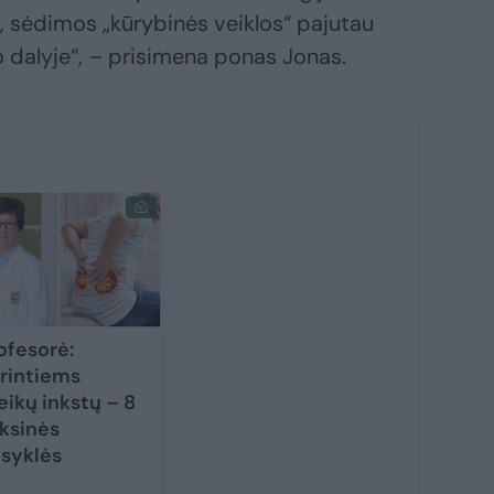
os, sėdimos „kūrybinės veiklos“ pajutau
o dalyje“, – prisimena ponas Jonas.
ofesorė:
rintiems
eikų inkstų – 8
ksinės
isyklės