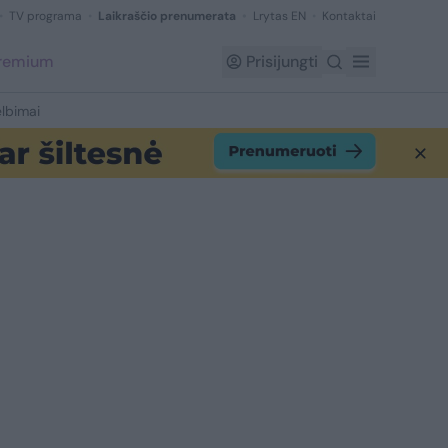
TV programa
Laikraščio prenumerata
Lrytas EN
Kontaktai
Premium
Prisijungti
lbimai