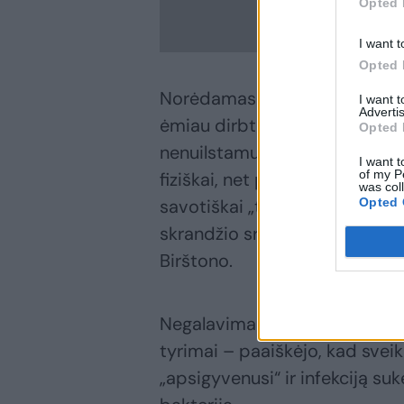
Opted 
I want t
Opted 
Norėdamas atsigriebti už prara
I want 
Advertis
ėmiau dirbti lauko darbus: so
Opted 
nenuilstamu užsidegimu šienav
I want t
of my P
fiziškai, net pasimesdavau lai
was col
Opted 
savotiškai „treniruodamasis“, 
skrandžio srityje, kuris vis s
Birštono.
Negalavimams nesiliaujant, jis 
tyrimai – paaiškėjo, kad sve
„apsigyvenusi“ ir infekciją suk