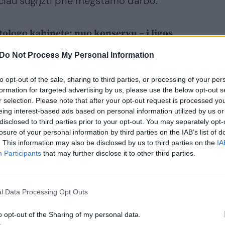
lėčiau sugrįžti prie mėgstamo darbo.
tologo kabinete: nuo konservų – į ligos
arasti 17 pirštų
Do Not Process My Personal Information
to opt-out of the sale, sharing to third parties, or processing of your per
formation for targeted advertising by us, please use the below opt-out s
r selection. Please note that after your opt-out request is processed y
eing interest-based ads based on personal information utilized by us or
disclosed to third parties prior to your opt-out. You may separately opt-
losure of your personal information by third parties on the IAB’s list of
. This information may also be disclosed by us to third parties on the
IA
Participants
that may further disclose it to other third parties.
l Data Processing Opt Outs
o opt-out of the Sharing of my personal data.