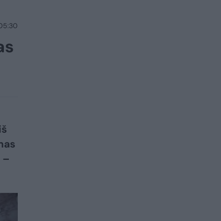
 05:30
as
iš
mas
 –