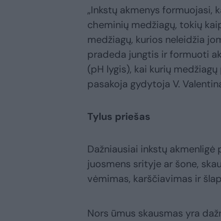
„Inkstų akmenys formuojasi, k
cheminių medžiagų, tokių kaip
medžiagų, kurios neleidžia jom
pradeda jungtis ir formuoti a
(pH lygis), kai kurių medžiagų 
pasakoja gydytoja V. Valentina
Tylus priešas
Dažniausiai inkstų akmenligė p
juosmens srityje ar šone, skaus
vėmimas, karščiavimas ir šlap
Nors ūmus skausmas yra dažni