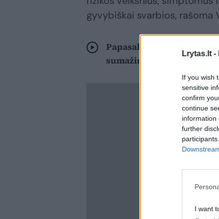
rizikos veiksnius, simptomus 
gyvybiškai svarbios, rašoma 
Papasakojo apie klastingą 
Lrytas.lt -
sumažinti jos riziką
If you wish 
sensitive in
confirm you
continue se
information 
further disc
participants
Downstream 
Persona
I want t