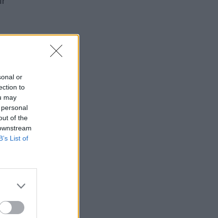
ir
sonal or
ection to
ou may
 personal
out of the
 downstream
B’s List of