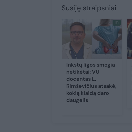
Susiję straipsniai
Inkstų ligos smogia
netikėtai: VU
docentas L.
Rimševičius atsakė,
kokią klaidą daro
daugelis