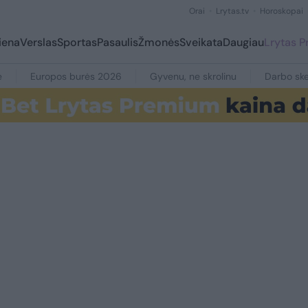
Orai
Lrytas.tv
Horoskopai
iena
Verslas
Sportas
Pasaulis
Žmonės
Sveikata
Daugiau
Lrytas 
e
Europos burės 2026
Gyvenu, ne skrolinu
Darbo ske