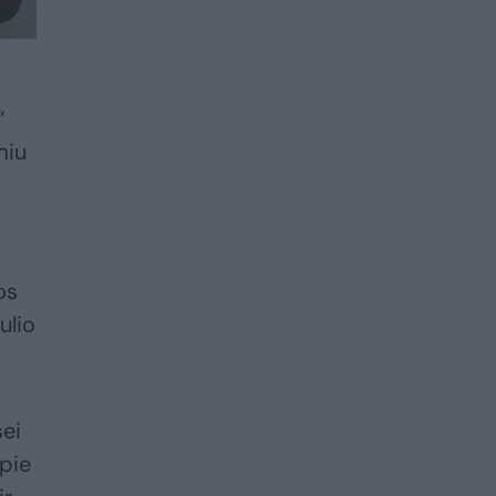
“
miu
os
ulio
sei
apie