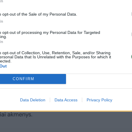
In
o opt-out of the Sale of my Personal Data.
In
to opt-out of processing my Personal Data for Targeted
ing.
In
o opt-out of Collection, Use, Retention, Sale, and/or Sharing
ersonal Data that Is Unrelated with the Purposes for which it
se?
lected.
Out
kurios metu šlapime susiformuoja kieti mineralų ir
CONFIRM
i“ gali keliauti šlapimtakiais ir užblokuoti šlapimo
iprų skausmą bei kitas komplikacijas. Inkstų akme
Data Deletion
Data Access
Privacy Policy
žniausiai pasitaikančios – kalcio oksalatai, kalcio
iniai akmenys.