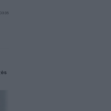
 03:35
gės