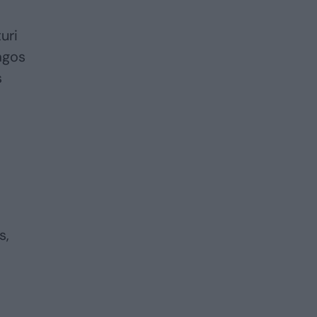
uri
iagos
s
s,