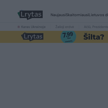
Naujausi
Skaitomiausi
Lietuvos d
Karas Ukrainoje
Žalioji erdvė
Ačiū, Prezident