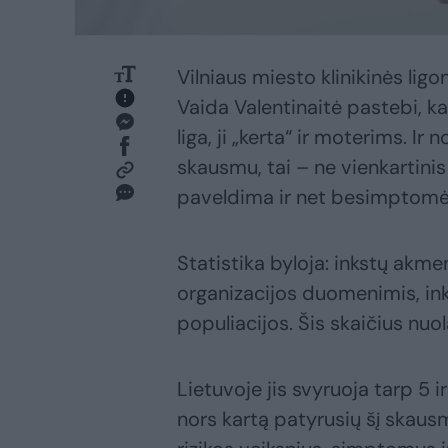
Vilniaus miesto klinikinės lig
Vaida Valentinaitė pastebi, k
liga, ji „kerta“ ir moterims. Ir
skausmu, tai – ne vienkartinis 
paveldima ir net besimptomė b
Statistika byloja: inkstų akme
organizacijos duomenimis, ink
populiacijos. Šis skaičius nuo
Lietuvoje jis svyruoja tarp 5 i
nors kartą patyrusių šį skausmi