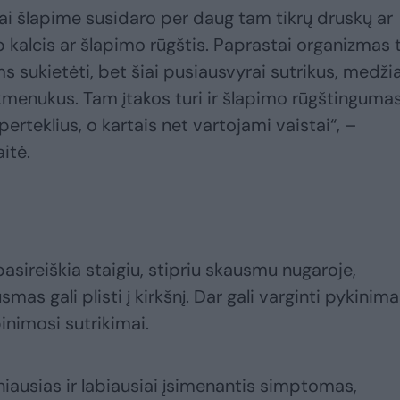
ai šlapime susidaro per daug tam tikrų druskų ar
 kalcis ar šlapimo rūgštis. Paprastai organizmas t
s sukietėti, bet šiai pusiausvyrai sutrikus, medž
kmenukus. Tam įtakos turi ir šlapimo rūgštinguma
perteklius, o kartais net vartojami vaistai“, –
itė.
asireiškia staigiu, stipriu skausmu nugaroje,
mas gali plisti į kirkšnį. Dar gali varginti pykinima
inimosi sutrikimai.
ausias ir labiausiai įsimenantis simptomas,