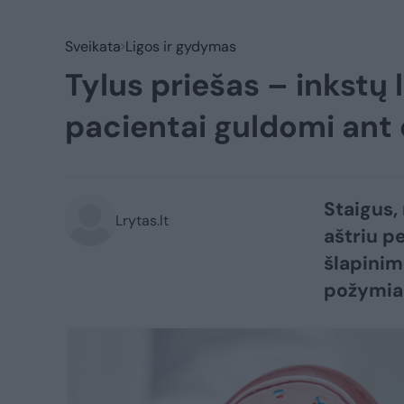
Sveikata
Ligos ir gydymas
Tylus priešas – inkstų 
pacientai guldomi ant 
Staigus,
Lrytas.lt
aštriu p
šlapinima
požymiai