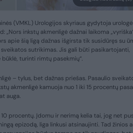
oninės (VMKL) Urologijos skyriaus gydytoja urologė
ad: „Nors inkstų akmenligė dažnai laikoma „vyriška
 nors apie šią ligą dažnas išgirsta tik susidūręs su ū
sveikatos sutrikimas. Jis gali būti pasikartojanti,
ūklė, turinti rimtų pasekmių“.
nligė – tylus, bet dažnas priešas. Pasaulio sveikat
stų akmenligė kamuoja nuo 1 iki 15 procentų pasa
lat auga.
r 10 procentų. Įdomu ir nerimą kelia tai, jog net pu
ngą epizodą, liga linkusi atsinaujinti. Tad žinios 