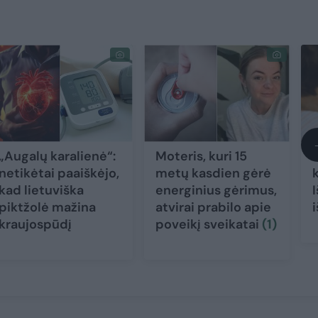
„Augalų karalienė“:
Moteris, kuri 15
netikėtai paaiškėjo,
metų kasdien gėrė
kad lietuviška
energinius gėrimus,
piktžolė mažina
atvirai prabilo apie
kraujospūdį
poveikį sveikatai
(1)