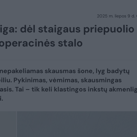
2025 m. liepos 9 d.
liga: dėl staigaus priepuolio
operacinės stalo
 nepakeliamas skausmas šone, lyg badytų
eiliu. Pykinimas, vėmimas, skausmingas
sis. Tai – tik keli klastingos inkstų akmenli
.