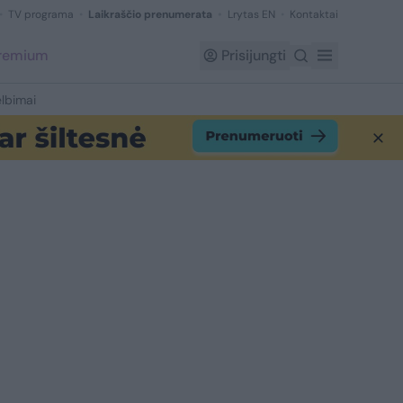
TV programa
Laikraščio prenumerata
Lrytas EN
Kontaktai
Premium
Prisijungti
lbimai