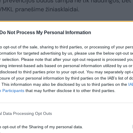
ir prevencijos būdus tampa ne tik naudingos, bet 
VMKL pranešime žiniasklaidai.
ligą, kuri gali užklupti kiekvieną: įvardijo, kaip
Do Not Process My Personal Information
to opt-out of the sale, sharing to third parties, or processing of your per
formation for targeted advertising by us, please use the below opt-out s
r selection. Please note that after your opt-out request is processed y
eing interest-based ads based on personal information utilized by us or
disclosed to third parties prior to your opt-out. You may separately opt-
losure of your personal information by third parties on the IAB’s list of
. This information may also be disclosed by us to third parties on the
IA
Participants
that may further disclose it to other third parties.
l Data Processing Opt Outs
o opt-out of the Sharing of my personal data.