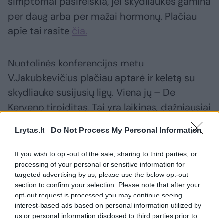
simptomai pasireiškia, jei skydliaukės gamina
per daug arba per mažai hormonų. Plačiau
apie tai rasite
čia.
Nuotolinės konferencijos metu
V.Jakubkevičius plačiau aptarė ir keletą su
skydliauke susijusių ligų. Viena jų – De
Kerveno tiroiditas. Tai yra laikinas, dažniausiai
savaime praeinantis skydliaukės uždegimas,
Lrytas.lt -
Do Not Process My Personal Information
dažnai išsivystantis po virusinės infekcijos
(pvz., peršalimo ar gripo). Kai gydytojų
If you wish to opt-out of the sale, sharing to third parties, or
paprašo sudaryti tipinį šia liga sergančio
processing of your personal or sensitive information for
targeted advertising by us, please use the below opt-out
paciento portretą, medikai pabrėžia, kad
section to confirm your selection. Please note that after your
dažniausiai ji diagnozuojama 40–60 metų
opt-out request is processed you may continue seeing
interest-based ads based on personal information utilized by
moterims.
us or personal information disclosed to third parties prior to