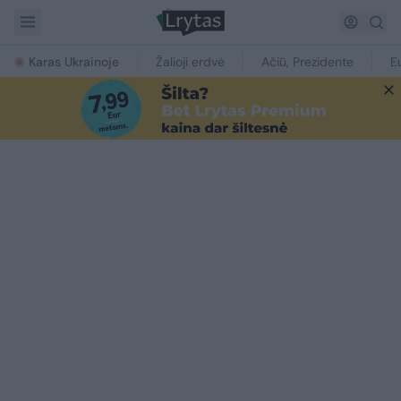
Karas Ukrainoje
Žalioji erdvė
Ačiū, Prezidente
E