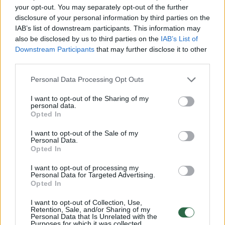
your opt-out. You may separately opt-out of the further
disclosure of your personal information by third parties on the
De Kerveno tiroditas toli gražu nėra pati
IAB’s list of downstream participants. This information may
dažniausia skydliaukės liga, bet patirtis rodo,
also be disclosed by us to third parties on the
IAB’s List of
Downstream Participants
that may further disclose it to other
kad ji kartais be reikalo pamirštama, sakė
third parties.
V.Jakubkevičius.
Personal Data Processing Opt Outs
I want to opt-out of the Sharing of my
Esant šiam sutrikimui pažeidžiamos
personal data.
Opted In
skydliaukės ląstelės ir į kraują išsilieja daug
hormonų, todėl laikinai pasireiškia
I want to opt-out of the Sale of my
Personal Data.
hipertirozės simptomai (pvz. pagreitėjęs
Opted In
širdies plakimas, nerimas, kūno svorio
I want to opt-out of processing my
Personal Data for Targeted Advertising.
kritimas).
Opted In
I want to opt-out of Collection, Use,
Tipinis de Kerveno tiroidito simptomas –
Retention, Sale, and/or Sharing of my
Personal Data that Is Unrelated with the
Purposes for which it was collected.