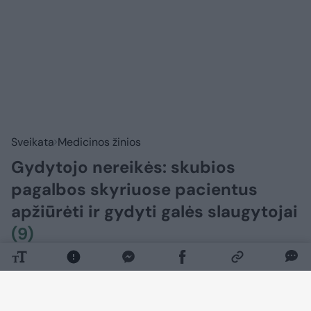
Sveikata
Medicinos žinios
Gydytojo nereikės: skubios
pagalbos skyriuose pacientus
apžiūrėti ir gydyti galės slaugytojai
(9)
2026 m. rugpjūčio 6 d. 07:16