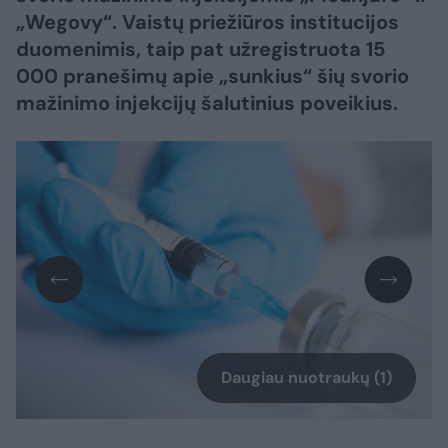
„Wegovy“. Vaistų priežiūros institucijos
duomenimis, taip pat užregistruota 15
000 pranešimų apie „sunkius“ šių svorio
mažinimo injekcijų šalutinius poveikius.
Daugiau nuotraukų (1)