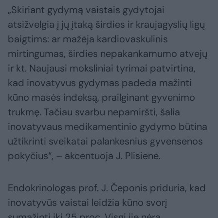
„Skiriant gydymą vaistais gydytojai
atsižvelgia į jų įtaką širdies ir kraujagyslių ligų
baigtims: ar mažėja kardiovaskulinis
mirtingumas, širdies nepakankamumo atvejų
ir kt. Naujausi moksliniai tyrimai patvirtina,
kad inovatyvus gydymas padeda mažinti
kūno masės indeksą, prailginant gyvenimo
trukmę. Tačiau svarbu nepamiršti, šalia
inovatyvaus medikamentinio gydymo būtina
užtikrinti sveikatai palankesnius gyvensenos
pokyčius“, – akcentuoja J. Plisienė.
Endokrinologas prof. J. Čeponis priduria, kad
inovatyvūs vaistai leidžia kūno svorį
sumažinti iki 25 proc. Visgi jie nėra