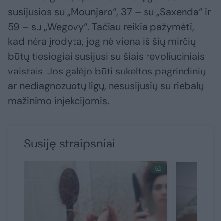
susijusios su „Mounjaro“, 37 – su „Saxenda“ ir
59 – su „Wegovy“. Tačiau reikia pažymėti,
kad nėra įrodyta, jog nė viena iš šių mirčių
būtų tiesiogiai susijusi su šiais revoliuciniais
vaistais. Jos galėjo būti sukeltos pagrindinių
ar nediagnozuotų ligų, nesusijusių su riebalų
mažinimo injekcijomis.
Susiję straipsniai