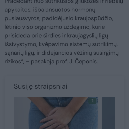
Pradedant nuo sutrikusios gliukozės ir riebalų
apykaitos, išbalansuotos hormonų
pusiausvyros, padidėjusio kraujospūdžio,
lėtinio viso organizmo uždegimo, kurie
prisideda prie širdies ir kraujagyslių ligų
išsivystymo, kvėpavimo sistemų sutrikimų,
sąnarių ligų, ir didėjančios vėžinių susirgimų
rizikos“, – pasakoja prof. J. Čeponis.
Susiję straipsniai