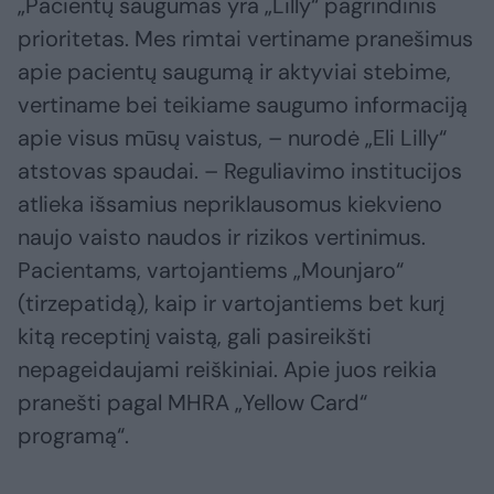
„Pacientų saugumas yra „Lilly“ pagrindinis
prioritetas. Mes rimtai vertiname pranešimus
apie pacientų saugumą ir aktyviai stebime,
vertiname bei teikiame saugumo informaciją
apie visus mūsų vaistus, – nurodė „Eli Lilly“
atstovas spaudai. – Reguliavimo institucijos
atlieka išsamius nepriklausomus kiekvieno
naujo vaisto naudos ir rizikos vertinimus.
Pacientams, vartojantiems „Mounjaro“
(tirzepatidą), kaip ir vartojantiems bet kurį
kitą receptinį vaistą, gali pasireikšti
nepageidaujami reiškiniai. Apie juos reikia
pranešti pagal MHRA „Yellow Card“
programą“.