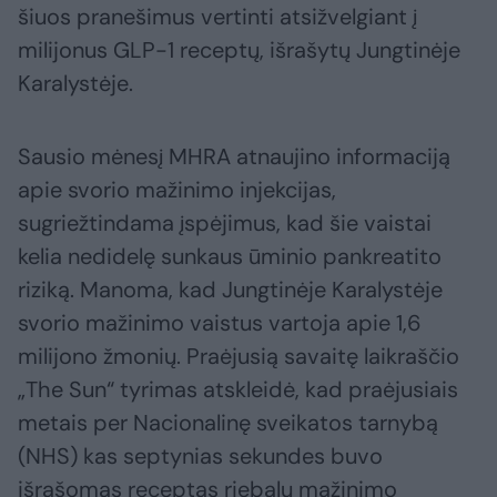
šiuos pranešimus vertinti atsižvelgiant į
milijonus GLP-1 receptų, išrašytų Jungtinėje
Karalystėje.
Sausio mėnesį MHRA atnaujino informaciją
apie svorio mažinimo injekcijas,
sugriežtindama įspėjimus, kad šie vaistai
kelia nedidelę sunkaus ūminio pankreatito
riziką. Manoma, kad Jungtinėje Karalystėje
svorio mažinimo vaistus vartoja apie 1,6
milijono žmonių. Praėjusią savaitę laikraščio
„The Sun“ tyrimas atskleidė, kad praėjusiais
metais per Nacionalinę sveikatos tarnybą
(NHS) kas septynias sekundes buvo
išrašomas receptas riebalų mažinimo