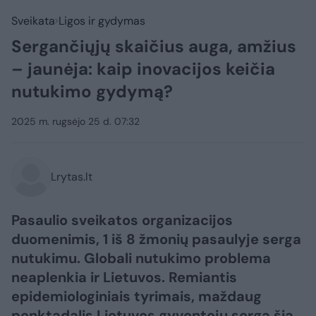
Sveikata
Ligos ir gydymas
Sergančiųjų skaičius auga, amžius
– jaunėja: kaip inovacijos keičia
nutukimo gydymą?
2025 m. rugsėjo 25 d. 07:32
Lrytas.lt
Pasaulio sveikatos organizacijos
duomenimis, 1 iš 8 žmonių pasaulyje serga
nutukimu. Globali nutukimo problema
neaplenkia ir Lietuvos. Remiantis
epidemiologiniais tyrimais, maždaug
penktadalis Lietuvos gyventojų serga šia