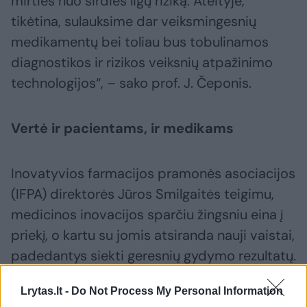
mirties nuo širdies ligų riziką. Ateityje,
tikėtina, sulauksime dar veiksmingesnių
medikamentų bei toliau bus tobulinamos
diagnostikos ir rizikos veiksnių atpažinimo
technologijos“, – sako prof. J. Čeponis.
Vertė ir pacientams, ir medikams
Inovatyvios farmacijos pramonės asociacijos
(IFPA) direktorės Jūros Smilgaitės teigimu,
medicinos inovacijos sparčiu žingsniu eina į
priekį, o kartu su jomis atsiranda nauji vaistai,
padedantys siekti geresnių gydymo rezultatų.
Lrytas.lt -
Do Not Process My Personal Information
„Inovatyvūs vaistai nutukimo gydyme veikia