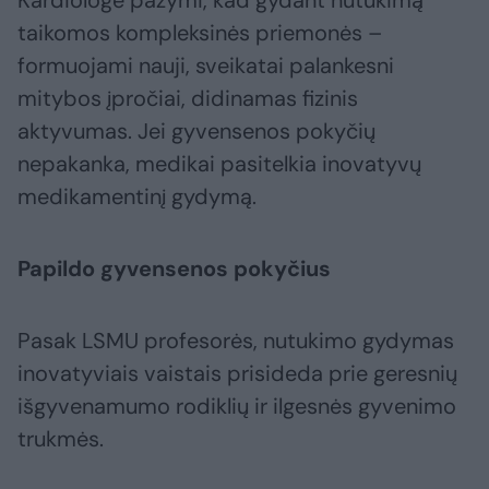
Kardiologė pažymi, kad gydant nutukimą
taikomos kompleksinės priemonės –
formuojami nauji, sveikatai palankesni
mitybos įpročiai, didinamas fizinis
aktyvumas. Jei gyvensenos pokyčių
nepakanka, medikai pasitelkia inovatyvų
medikamentinį gydymą.
Papildo gyvensenos pokyčius
Pasak LSMU profesorės, nutukimo gydymas
inovatyviais vaistais prisideda prie geresnių
išgyvenamumo rodiklių ir ilgesnės gyvenimo
trukmės.