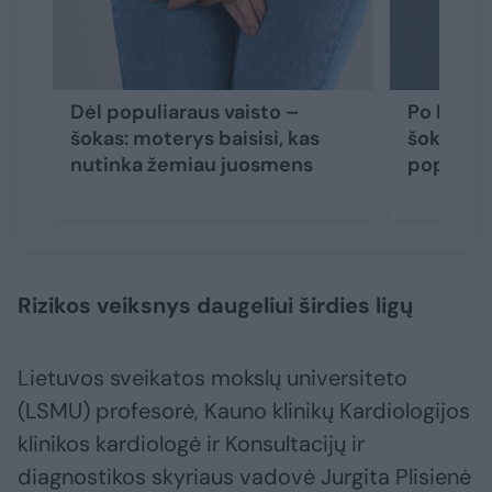
Dėl populiaraus vaisto –
Po D. Tr
šokas: moterys baisisi, kas
šokas: e
nutinka žemiau juosmens
populiar
Rizikos veiksnys daugeliui širdies ligų
Lietuvos sveikatos mokslų universiteto
(LSMU) profesorė, Kauno klinikų Kardiologijos
klinikos kardiologė ir Konsultacijų ir
diagnostikos skyriaus vadovė Jurgita Plisienė