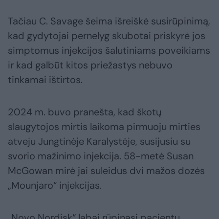
Tačiau C. Savage šeima išreiškė susirūpinimą,
kad gydytojai pernelyg skubotai priskyrė jos
simptomus injekcijos šalutiniams poveikiams
ir kad galbūt kitos priežastys nebuvo
tinkamai ištirtos.
2024 m. buvo pranešta, kad škotų
slaugytojos mirtis laikoma pirmuoju mirties
atveju Jungtinėje Karalystėje, susijusiu su
svorio mažinimo injekcija. 58-metė Susan
McGowan mirė jai suleidus dvi mažos dozės
„Mounjaro“ injekcijas.
„Novo Nordisk“ labai rūpinasi pacientų