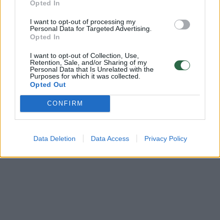
Opted In
Prisijunkite prie registruotų vartotojų
bendruomenės ir bendraukite komentaruose!
I want to opt-out of processing my
Personal Data for Targeted Advertising.
Opted In
Rodyti komentarus
I want to opt-out of Collection, Use,
Retention, Sale, and/or Sharing of my
Personal Data that Is Unrelated with the
Purposes for which it was collected.
Prisijungti komentatoriams
Opted Out
CONFIRM
Data Deletion
Data Access
Privacy Policy