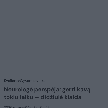
Sveikata
Gyvenu sveikai
Neurologė perspėja: gerti kavą
tokiu laiku – didžiulė klaida
2026 m. rugpjūčio 8 d. 04:53