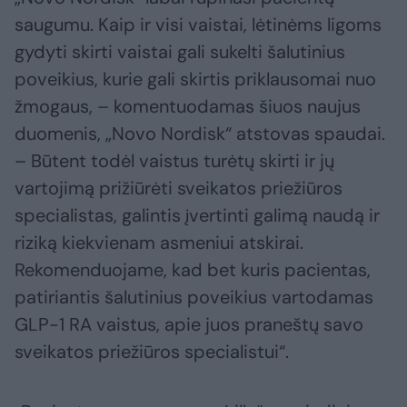
saugumu. Kaip ir visi vaistai, lėtinėms ligoms
gydyti skirti vaistai gali sukelti šalutinius
poveikius, kurie gali skirtis priklausomai nuo
žmogaus, – komentuodamas šiuos naujus
duomenis, „Novo Nordisk“ atstovas spaudai.
– Būtent todėl vaistus turėtų skirti ir jų
vartojimą prižiūrėti sveikatos priežiūros
specialistas, galintis įvertinti galimą naudą ir
riziką kiekvienam asmeniui atskirai.
Rekomenduojame, kad bet kuris pacientas,
patiriantis šalutinius poveikius vartodamas
GLP-1 RA vaistus, apie juos praneštų savo
sveikatos priežiūros specialistui“.