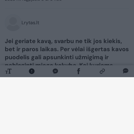
Lrytas.lt
Jei geriate kavą, svarbu ne tik jos kiekis,
bet ir paros laikas. Per vėlai išgertas kavos
puodelis gali apsunkinti užmigimą ir
pabloginti miego kokybę. Kai kuriems
žmonėms kava, ypač geriama tuščiu
skrandžiu ar dideliais kiekiais, gali
sustiprinti nerimą, sukelti dažnesnį širdies
ritmą ir nervingumą.