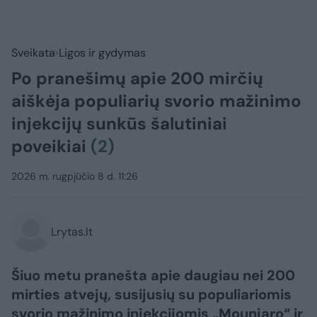
Sveikata
Ligos ir gydymas
Po pranešimų apie 200 mirčių
aiškėja populiarių svorio mažinimo
injekcijų sunkūs šalutiniai
poveikiai
(2)
2026 m. rugpjūčio 8 d. 11:26
Lrytas.lt
Šiuo metu pranešta apie daugiau nei 200
mirties atvejų, susijusių su populiariomis
svorio mažinimo injekcijomis „Mounjaro“ ir