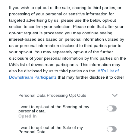
kaip raktas, atrakinantis duris į galimybes,
If you wish to opt-out of the sale, sharing to third parties, or
processing of your personal or sensitive information for
kurios anksčiau buvo sunkiai pasiekiamos
targeted advertising by us, please use the below opt-out
vien tik valios pastangomis ar gyvenimo
section to confirm your selection. Please note that after your
būdo pokyčiais. Jie suteikia pacientui realų
opt-out request is processed you may continue seeing
interest-based ads based on personal information utilized by
šansą ne tik sumažinti svorį, bet ir pagerinti
us or personal information disclosed to third parties prior to
bendrą sveikatą bei gyvenimo kokybę“, –
your opt-out. You may separately opt-out of the further
disclosure of your personal information by third parties on the
teigia J. Smilgaitė.
IAB’s list of downstream participants. This information may
also be disclosed by us to third parties on the
IAB’s List of
Downstream Participants
that may further disclose it to other
endokrinologas
Jūra Smilgaitė
kardiologė
third parties.
Rodyti daugiau žymių
Personal Data Processing Opt Outs
I want to opt-out of the Sharing of my
personal data.
Komentuoti po šiuo straipsniu
Opted In
I want to opt-out of the Sale of my
Komentuoti gali tik Lrytas registruoti vartotojai.
Personal Data.