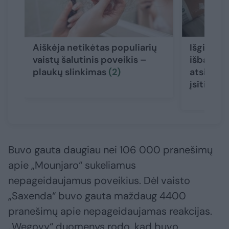
Aiškėja netikėtas populiarių
Išgirtą l
vaistų šalutinis poveikis –
išbandži
plaukų slinkimas
(2)
atsidūrė 
įsitikinu
Buvo gauta daugiau nei 106 000 pranešimų
apie „Mounjaro“ sukeliamus
nepageidaujamus poveikius. Dėl vaisto
„Saxenda“ buvo gauta maždaug 4400
pranešimų apie nepageidaujamas reakcijas.
„Wegovy“ duomenys rodo, kad buvo