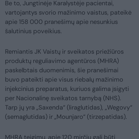
Be to, Jungtinėje Karalystėje pacientai,
vartojantys svorio mažinimo vaistus, pateikė
apie 158 000 pranešimų apie nesunkius
šalutinius poveikius.
Remiantis JK Vaistų ir sveikatos priežiūros
produktų reguliavimo agentūros (MHRA)
paskelbtais duomenimis, šie pranešimai
buvo pateikti apie visus riebalų mažinimo
injekcinius preparatus, kuriuos galima įsigyti
per Nacionalinę sveikatos tarnybą (NHS).
Tarp jų yra „Saxenda“ (liraglutidas), „Wegovy“
(semaglutidas) ir „Mounjaro“ (tirzepatidas).
MHRA teigimu, apie 120 mirčių gali būti