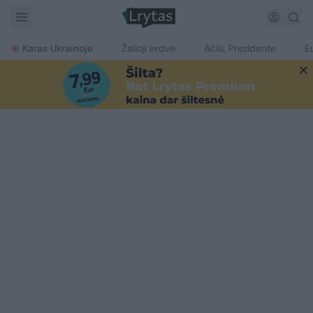
Karas Ukrainoje
Žalioji erdvė
Ačiū, Prezidente
E