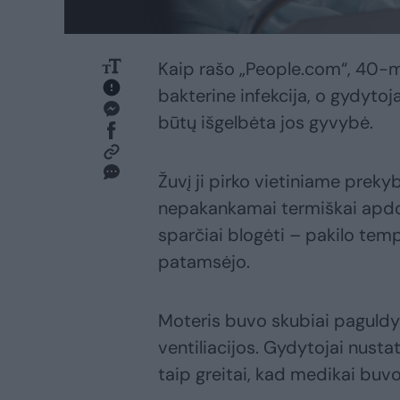
Kaip rašo „People.com“, 40-me
bakterine infekcija, o gydytoj
būtų išgelbėta jos gyvybė.
Žuvį ji pirko vietiniame preky
nepakankamai termiškai apdor
sparčiai blogėti – pakilo tem
patamsėjo.
Moteris buvo skubiai paguldyta
ventiliacijos. Gydytojai nusta
taip greitai, kad medikai buvo