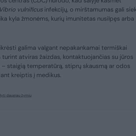
ijos centras (CDC) nurodo, kad šalyje kasmet
Vibrio vulnificus
infekcijų, o mirštamumas gali siek
zika kyla žmonėms, kurių imunitetas nusilpęs arba
sikrėsti galima valgant nepakankamai termiškai
turint atviras žaizdas, kontaktuojančias su jūros
– staigią temperatūrą, stiprų skausmą ar odos
nt kreiptis į medikus.
yti daugiau žymių