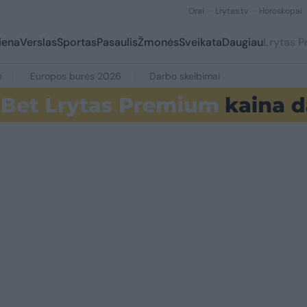
Orai
Lrytas.tv
Horoskopai
iena
Verslas
Sportas
Pasaulis
Žmonės
Sveikata
Daugiau
Lrytas 
e
Europos burės 2026
Darbo skelbimai