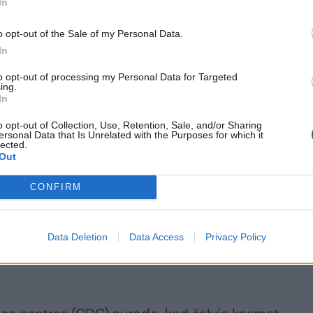
In
stėjo ir paaiškėjo, kad galūnių audiniai nebeatsis
o opt-out of the Sale of my Personal Data.
urėjo kitos išeities – vienintelis būdas išgelbėti
In
rių galūnių amputacija.
to opt-out of processing my Personal Data for Targeted
ing.
In
sakojo, kad L. Barajas būklė blogėjo žaibiškai.
o opt-out of Collection, Use, Retention, Sale, and/or Sharing
ti gydymo ir reabilitacijos išlaidas, artimieji
ersonal Data that Is Unrelated with the Purposes for which it
lected.
mpaniją „GoFundMe“.
Out
CONFIRM
ukėlė
Vibrio vulnificus
– reta, bet labai pavojinga
jūros vandenyse ir jūros gėrybėse. Ši infekcija gali
Data Deletion
Data Access
Privacy Policy
elti sepsį, audinių nekrozę bei kitas sunkias