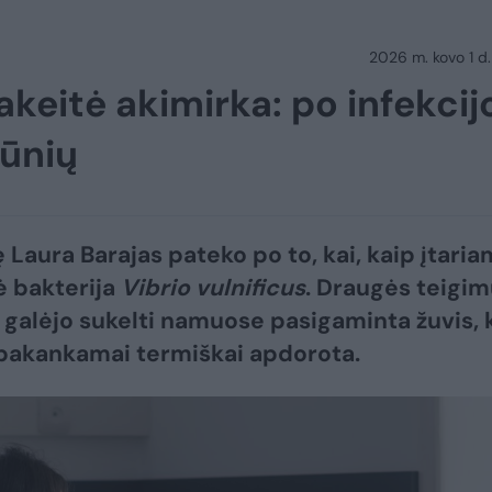
2026 m. kovo 1 d.
eitė akimirka: po infekcij
lūnių
ę Laura Barajas pateko po to, kai, kaip įtaria
ė bakterija
Vibrio vulnificus
. Draugės teigim
ą galėjo sukelti namuose pasigaminta žuvis, 
pakankamai termiškai apdorota.