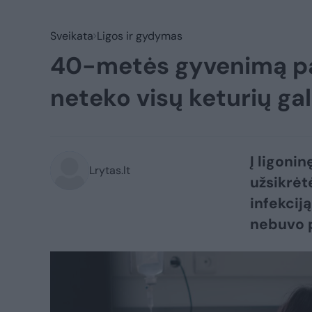
Sveikata
Ligos ir gydymas
40-metės gyvenimą pak
neteko visų keturių ga
Į ligonin
Lrytas.lt
užsikrėt
infekcij
nebuvo 