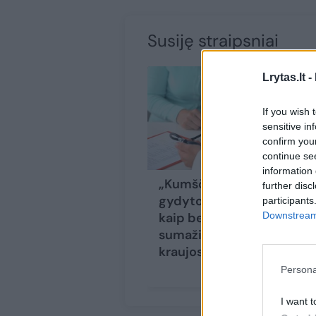
Susiję straipsniai
Lrytas.lt -
If you wish 
sensitive in
confirm you
continue se
information 
„Kumščio metodas“:
further disc
gydytojai atskleidė,
participants
Downstream 
kaip be vaistų greitai
sumažinti aukštą
kraujospūdį
Persona
I want t