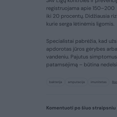
JAV Ligų kontrolės ir prevenc
registruojama apie 150–200
iki 20 procentų. Didžiausia ri
kurie serga lėtinėmis ligomis.
Specialistai pabrėžia, kad už
apdorotas jūros gėrybes arba 
vandeniu. Pajutus simptomus 
patamsėjimą – būtina nedelsia
bakterija
amputacija
imunitetas
Rod
Komentuoti po šiuo straipsniu