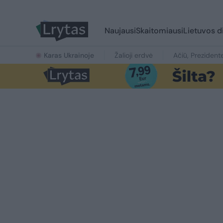
Naujausi
Skaitomiausi
Lietuvos d
Karas Ukrainoje
Žalioji erdvė
Ačiū, Prezident