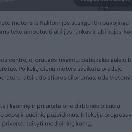
tė moteris iš Kalifornijos susirgo itin pavojinga
ams teko amputuoti abi jos rankas ir abi kojas, ka
bos centre, o, draugės teigimu, patiekalas galėjo b
otas. Po kelių dienų moters sveikata pradėjo
peratūra, atsirado stiprus silpnumas, oda vietomi
 į ligoninę ir prijungta prie dirbtinės plaučių
tė sepsį ir audinių pažeidimus. Infekcija progresa
 priversti taikyti medicininę komą.