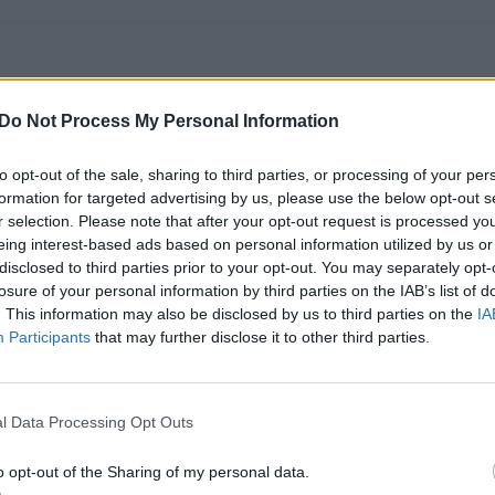
Do Not Process My Personal Information
to opt-out of the sale, sharing to third parties, or processing of your per
formation for targeted advertising by us, please use the below opt-out s
r selection. Please note that after your opt-out request is processed y
eing interest-based ads based on personal information utilized by us or
disclosed to third parties prior to your opt-out. You may separately opt-
Gydytoja siūlo imti
Širdies chirurgą
losure of your personal information by third parties on the IAB’s list of
pavyzdį iš japonų: tai
ištiko infarktas:
. This information may also be disclosed by us to third parties on the
IA
Participants
that may further disclose it to other third parties.
neleidžia formuotis
medikas pripažįsta –
trombams
(1)
simptomai buvo
akivaizdūs
l Data Processing Opt Outs
o opt-out of the Sharing of my personal data.