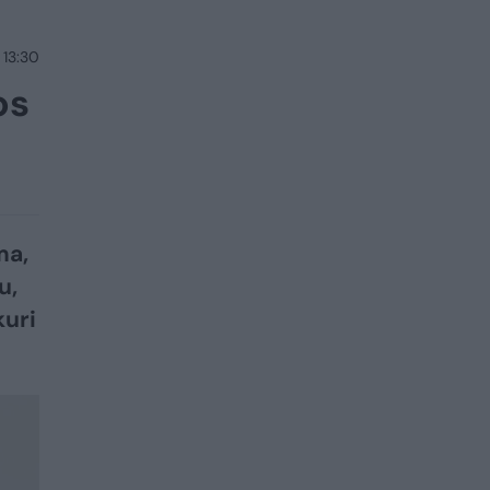
 13:30
os
ma,
u,
kuri