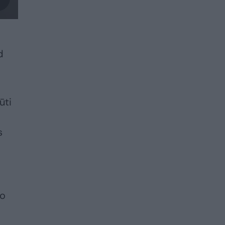
d
ūti
s
vo