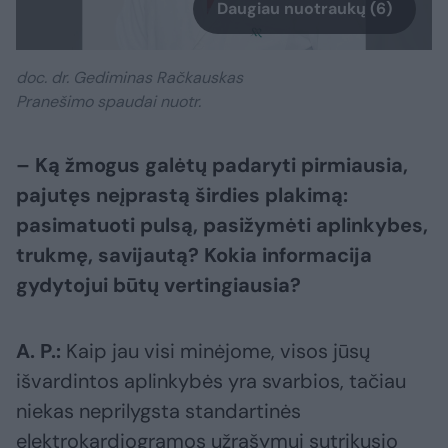
Daugiau nuotraukų (6)
doc. dr. Gediminas Račkauskas
Pranešimo spaudai nuotr.
– Ką žmogus galėtų padaryti pirmiausia,
pajutęs neįprastą širdies plakimą:
pasimatuoti pulsą, pasižymėti aplinkybes,
trukmę, savijautą? Kokia informacija
gydytojui būtų vertingiausia?
A. P.:
Kaip jau visi minėjome, visos jūsų
išvardintos aplinkybės yra svarbios, tačiau
niekas neprilygsta standartinės
elektrokardiogramos užrašymui sutrikusio