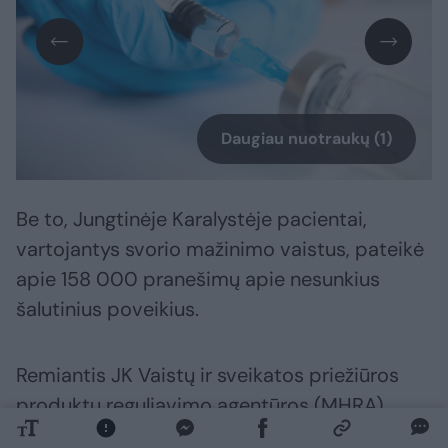
Daugiau nuotraukų (1)
Be to, Jungtinėje Karalystėje pacientai,
vartojantys svorio mažinimo vaistus, pateikė
apie 158 000 pranešimų apie nesunkius
šalutinius poveikius.
Remiantis JK Vaistų ir sveikatos priežiūros
produktų reguliavimo agentūros (MHRA)
paskelbtais duomenimis, šie pranešimai