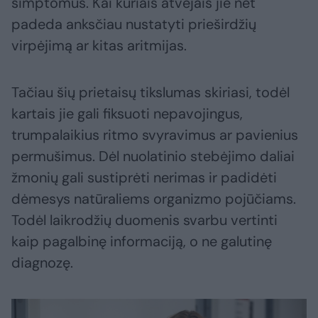
simptomus. Kai kuriais atvejais jie net
padeda anksčiau nustatyti prieširdžių
virpėjimą ar kitas aritmijas.
Tačiau šių prietaisų tikslumas skiriasi, todėl
kartais jie gali fiksuoti nepavojingus,
trumpalaikius ritmo svyravimus ar pavienius
permušimus. Dėl nuolatinio stebėjimo daliai
žmonių gali sustiprėti nerimas ir padidėti
dėmesys natūraliems organizmo pojūčiams.
Todėl laikrodžių duomenis svarbu vertinti
kaip pagalbinę informaciją, o ne galutinę
diagnozę.