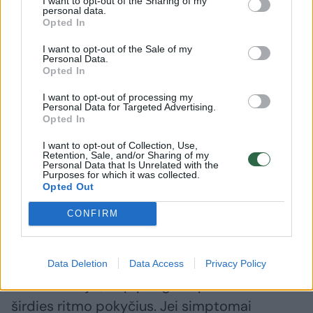
I want to opt-out of the Sharing of my
personal data.
Opted In
D. R.:
Širdies ritmo pokyčius dažniausiai
išprovokuoja miego trūkumas, emocinė
I want to opt-out of the Sale of my
Personal Data.
įtampa ir stresas, nes jie didina organizmo
Opted In
„streso hormonų“ aktyvumą. Ritmo
I want to opt-out of processing my
Personal Data for Targeted Advertising.
sutrikimus taip pat gali skatinti alkoholis,
Opted In
didesni kofeino kiekiai ir ypač energiniai
I want to opt-out of Collection, Use,
gėrimai.
Retention, Sale, and/or Sharing of my
Personal Data that Is Unrelated with the
Purposes for which it was collected.
Opted Out
Po persirgtų infekcijų organizmas kurį laiką
CONFIRM
gali būti jautresnis permušimams ar
padažnėjusiam pulsui. Intensyvesnis fizinis
krūvis, ypač po ligos ar esant nuovargiui bei
Data Deletion
Data Access
Privacy Policy
dehidratacijai, taip pat gali išprovokuoti
širdies ritmo pokyčius. Jei simptomai