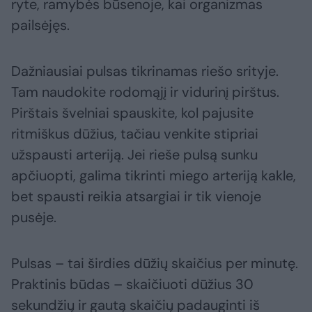
ryte, ramybės būsenoje, kai organizmas
pailsėjęs.
Dažniausiai pulsas tikrinamas riešo srityje.
Tam naudokite rodomąjį ir vidurinį pirštus.
Pirštais švelniai spauskite, kol pajusite
ritmiškus dūžius, tačiau venkite stipriai
užspausti arteriją. Jei rieše pulsą sunku
apčiuopti, galima tikrinti miego arteriją kakle,
bet spausti reikia atsargiai ir tik vienoje
pusėje.
Pulsas – tai širdies dūžių skaičius per minutę.
Praktinis būdas – skaičiuoti dūžius 30
sekundžių ir gautą skaičių padauginti iš