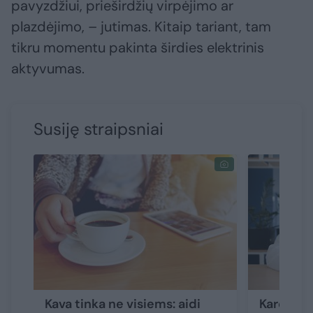
pavyzdžiui, prieširdžių virpėjimo ar
plazdėjimo, – jutimas. Kitaip tariant, tam
tikru momentu pakinta širdies elektrinis
aktyvumas.
Susiję straipsniai
Kava tinka ne visiems: aidi
Kardiolog