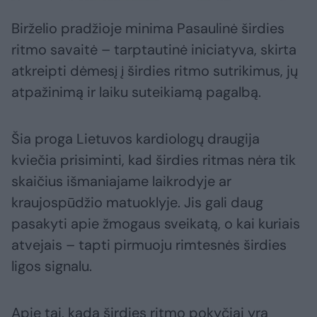
Birželio pradžioje minima Pasaulinė širdies
ritmo savaitė – tarptautinė iniciatyva, skirta
atkreipti dėmesį į širdies ritmo sutrikimus, jų
atpažinimą ir laiku suteikiamą pagalbą.
Šia proga Lietuvos kardiologų draugija
kviečia prisiminti, kad širdies ritmas nėra tik
skaičius išmaniajame laikrodyje ar
kraujospūdžio matuoklyje. Jis gali daug
pasakyti apie žmogaus sveikatą, o kai kuriais
atvejais – tapti pirmuoju rimtesnės širdies
ligos signalu.
Apie tai, kada širdies ritmo pokyčiai yra