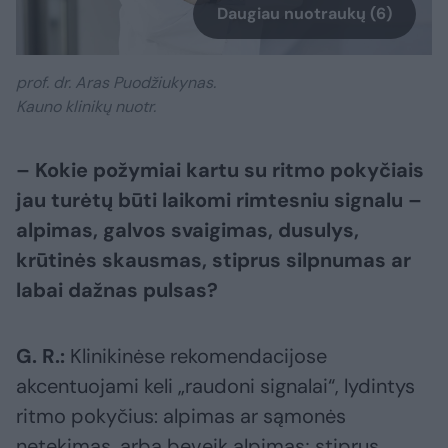
Daugiau nuotraukų (6)
prof. dr. Aras Puodžiukynas.
Kauno klinikų nuotr.
– Kokie požymiai kartu su ritmo pokyčiais
jau turėtų būti laikomi rimtesniu signalu –
alpimas, galvos svaigimas, dusulys,
krūtinės skausmas, stiprus silpnumas ar
labai dažnas pulsas?
G. R.:
Klinikinėse rekomendacijose
akcentuojami keli „raudoni signalai“, lydintys
ritmo pokyčius: alpimas ar sąmonės
netekimas, arba beveik alpimas; stiprus