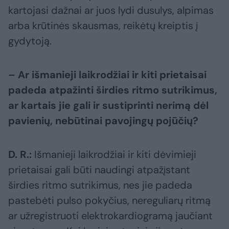
kartojasi dažnai ar juos lydi dusulys, alpimas
arba krūtinės skausmas, reikėtų kreiptis į
gydytoją.
– Ar išmanieji laikrodžiai ir kiti prietaisai
padeda atpažinti širdies ritmo sutrikimus,
ar kartais jie gali ir sustiprinti nerimą dėl
pavienių, nebūtinai pavojingų pojūčių?
D. R.:
Išmanieji laikrodžiai ir kiti dėvimieji
prietaisai gali būti naudingi atpažįstant
širdies ritmo sutrikimus, nes jie padeda
pastebėti pulso pokyčius, nereguliarų ritmą
ar užregistruoti elektrokardiogramą jaučiant