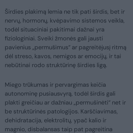
Širdies plakimą lemia ne tik pati širdis, bet ir
nervų, hormonų, kvėpavimo sistemos veikla,
todėl situaciniai pakitimai dažnai yra
fiziologiniai. Sveiki žmonės gali jausti
pavienius „permušimus“ ar pagreitėjusį ritmą
dėl streso, kavos, nemigos ar emocijų, ir tai
nebūtinai rodo struktūrinę širdies ligą.
Miego trūkumas ir pervargimas keičia
autonominę pusiausvyrą, todėl širdis gali
plakti greičiau ar dažniau „permušinėti“ net ir
be struktūrinės patologijos. Karščiavimas,
dehidratacija, elektrolitų, ypač kalio ir
magnio, disbalansas taip pat pagreitina