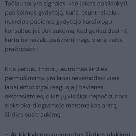
Tačiau tai yra signalas, kad laikas apsilankyti
pas šeimos gydytoją, kuris, esant reikalui,
nukreips pacientą gydytojo kardiologo
konsultacijai. Juk sakoma, kad geriau dešimt
kartų be reikalo patikrinti, negu vieną kartą
pražiopsoti.
Kita vertus, žmonių jautrumas širdies
permušimams yra labai nevienodas: vieni
labai emocingai reaguoja į pavienes
ekstrasistoles, o kiti jų visiškai nejaučia, nors
elektrokardiogramoje matome kas antrą
širdies susitraukimą.
– Ar kiekvienas neįprastas širdies plakimo