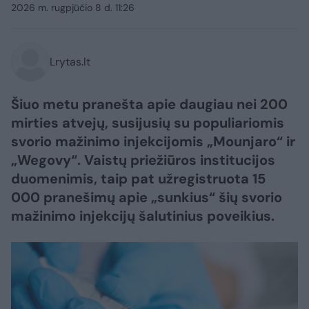
2026 m. rugpjūčio 8 d. 11:26
Lrytas.lt
Šiuo metu pranešta apie daugiau nei 200
mirties atvejų, susijusių su populiariomis
svorio mažinimo injekcijomis „Mounjaro“ ir
„Wegovy“. Vaistų priežiūros institucijos
duomenimis, taip pat užregistruota 15
000 pranešimų apie „sunkius“ šių svorio
mažinimo injekcijų šalutinius poveikius.