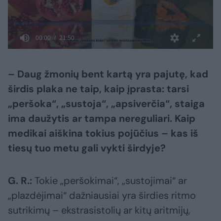
– Daug žmonių bent kartą yra pajutę, kad
širdis plaka ne taip, kaip įprasta: tarsi
„peršoka“, „sustoja“, „apsiverčia“, staiga
ima daužytis ar tampa nereguliari. Kaip
medikai aiškina tokius pojūčius – kas iš
tiesų tuo metu gali vykti širdyje?
G. R.:
Tokie „peršokimai“, „sustojimai“ ar
„plazdėjimai“ dažniausiai yra širdies ritmo
sutrikimų – ekstrasistolių ar kitų aritmijų,