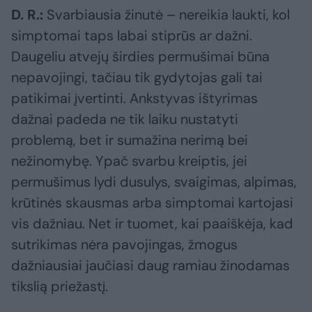
D. R.:
Svarbiausia žinutė – nereikia laukti, kol
simptomai taps labai stiprūs ar dažni.
Daugeliu atvejų širdies permušimai būna
nepavojingi, tačiau tik gydytojas gali tai
patikimai įvertinti. Ankstyvas ištyrimas
dažnai padeda ne tik laiku nustatyti
problemą, bet ir sumažina nerimą bei
nežinomybę. Ypač svarbu kreiptis, jei
permušimus lydi dusulys, svaigimas, alpimas,
krūtinės skausmas arba simptomai kartojasi
vis dažniau. Net ir tuomet, kai paaiškėja, kad
sutrikimas nėra pavojingas, žmogus
dažniausiai jaučiasi daug ramiau žinodamas
tikslią priežastį.