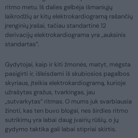
ritmo metu. Iš dalies gelbėja išmaniųjų
laikrodžių ar kitų elektrokardiogramą rašančių
įrenginių įrašai, tačiau standartinė 12
derivacijų elektrokardiograma yra „auksinis
standartas“.
Gydytojai, kaip ir kiti žmonės, matyt, mėgsta
pasigirti ir, išleisdami iš skubiosios pagalbos
skyriaus, įteikia elektrokardiogramą, kurioje
užrašytas gražus, tvarkingas, jau
„sutvarkytas“ ritmas. O mums juk svarbiausia
žinoti, kas ten buvo blogai, nes širdies ritmo
sutrikimų yra labai daug įvairių rūšių, o jų
gydymo taktika gali labai stipriai skirtis.