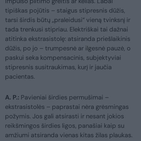
impulso plitimo greitis ar kelias. Labai
tipiškas pojūtis – staigus stipresnis dūžis,
tarsi širdis būtų „praleidusi“ vieną tvinksnį ir
tada trenkusi stipriau. Elektriškai tai dažnai
atitinka ekstrasistolę: atsiranda priešlaikinis
dūžis, po jo – trumpesnė ar ilgesnė pauzė, o
paskui seka kompensacinis, subjektyviai
stipresnis susitraukimas, kurį ir jaučia
pacientas.
A. P.:
Pavieniai širdies permušimai –
ekstrasistolės – paprastai nėra grėsmingas
požymis. Jos gali atsirasti ir nesant jokios
reikšmingos širdies ligos, panašiai kaip su
amžiumi atsiranda vienas kitas žilas plaukas.