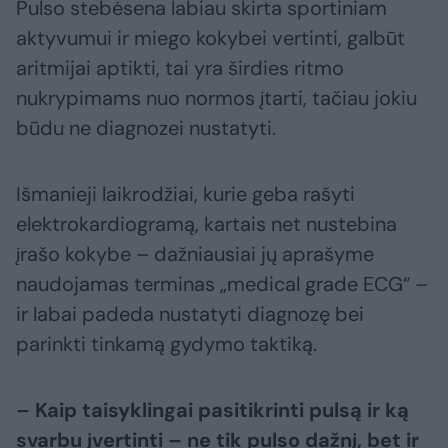
Pulso stebėsena labiau skirta sportiniam
aktyvumui ir miego kokybei vertinti, galbūt
aritmijai aptikti, tai yra širdies ritmo
nukrypimams nuo normos įtarti, tačiau jokiu
būdu ne diagnozei nustatyti.
Išmanieji laikrodžiai, kurie geba rašyti
elektrokardiogramą, kartais net nustebina
įrašo kokybe – dažniausiai jų aprašyme
naudojamas terminas „medical grade ECG“ –
ir labai padeda nustatyti diagnozę bei
parinkti tinkamą gydymo taktiką.
– Kaip taisyklingai pasitikrinti pulsą ir ką
svarbu įvertinti – ne tik pulso dažnį, bet ir