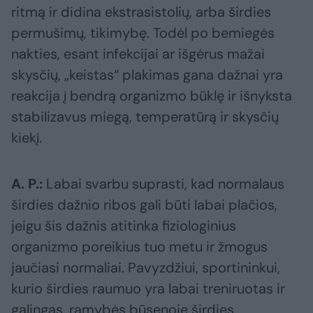
ritmą ir didina ekstrasistolių, arba širdies
permušimų, tikimybę. Todėl po bemiegės
nakties, esant infekcijai ar išgėrus mažai
skysčių, „keistas“ plakimas gana dažnai yra
reakcija į bendrą organizmo būklę ir išnyksta
stabilizavus miegą, temperatūrą ir skysčių
kiekį.
A. P.:
Labai svarbu suprasti, kad normalaus
širdies dažnio ribos gali būti labai plačios,
jeigu šis dažnis atitinka fiziologinius
organizmo poreikius tuo metu ir žmogus
jaučiasi normaliai. Pavyzdžiui, sportininkui,
kurio širdies raumuo yra labai treniruotas ir
galingas, ramybės būsenoje širdies