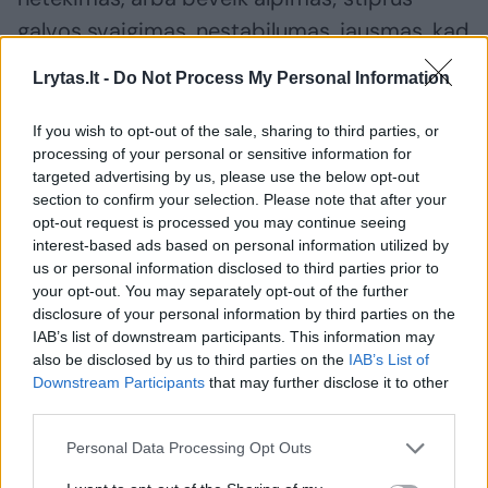
galvos svaigimas, nestabilumas, jausmas, kad
tuoj bus prarasta sąmonė; dusulys, oro
Lrytas.lt -
Do Not Process My Personal Information
trūkumo pojūtis, ypač ramybėje ar naktį;
krūtinės spaudimas, skausmas, deginimas ar
If you wish to opt-out of the sale, sharing to third parties, or
processing of your personal or sensitive information for
veržimo pojūtis; stiprus, neįprastas
targeted advertising by us, please use the below opt-out
silpnumas, šaltas prakaitas; labai dažnas
section to confirm your selection. Please note that after your
arba žmogui neįprastai lėtas pulsas ramybės
opt-out request is processed you may continue seeing
interest-based ads based on personal information utilized by
būsenoje, ypač jeigu jis kartojasi arba kartu
us or personal information disclosed to third parties prior to
jaučiami simptomai. Šie simptomai gali
your opt-out. You may separately opt-out of the further
disclosure of your personal information by third parties on the
rodyti, kad aritmija jau daro įtaką smegenų,
IAB’s list of downstream participants. This information may
širdies ar kitų organų veiklai.
also be disclosed by us to third parties on the
IAB’s List of
Downstream Participants
that may further disclose it to other
third parties.
– Kokie kasdieniai veiksniai dažniausiai
Personal Data Processing Opt Outs
išprovokuoja širdies ritmo pokyčius?