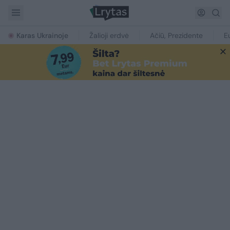
Karas Ukrainoje
Žalioji erdvė
Ačiū, Prezidente
E