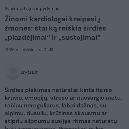
Sveikata
Ligos ir gydymas
Žinomi kardiologai kreipėsi į
žmones: štai ką reiškia širdies
„plazdėjimai“ ir „sustojimai“
2026 m. birželio 2 d. 04:13
Lrytas.lt
Širdies plakimas natūraliai kinta fizinio
krūvio, emocijų, streso ar nuovargio metu,
tačiau nereguliarus, labai dažnas, su
alpimu, dusuliu, krūtinės skausmu ar
stipriu silpnumu susijęs ritmas neturėtų
būti ignoruojamas. Paprastas pulso