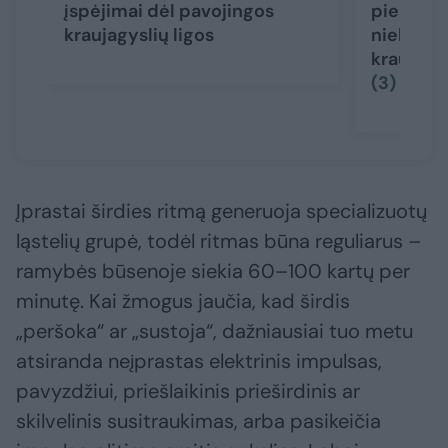
įspėjimai dėl pavojingos
pieno pr
kraujagyslių ligos
niekada:
kraujagys
(3)
Įprastai širdies ritmą generuoja specializuotų
ląstelių grupė, todėl ritmas būna reguliarus –
ramybės būsenoje siekia 60–100 kartų per
minutę. Kai žmogus jaučia, kad širdis
„peršoka“ ar „sustoja“, dažniausiai tuo metu
atsiranda neįprastas elektrinis impulsas,
pavyzdžiui, priešlaikinis prieširdinis ar
skilvelinis susitraukimas, arba pasikeičia