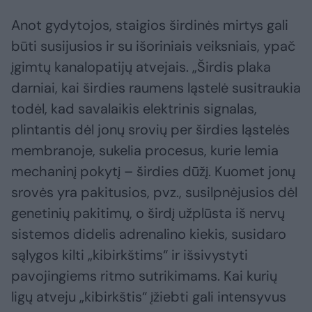
Anot gydytojos, staigios širdinės mirtys gali
būti susijusios ir su išoriniais veiksniais, ypač
įgimtų kanalopatijų atvejais. „Širdis plaka
darniai, kai širdies raumens ląstelė susitraukia
todėl, kad savalaikis elektrinis signalas,
plintantis dėl jonų srovių per širdies ląstelės
membranoje, sukelia procesus, kurie lemia
mechaninį pokytį – širdies dūžį. Kuomet jonų
srovės yra pakitusios, pvz., susilpnėjusios dėl
genetinių pakitimų, o širdį užplūsta iš nervų
sistemos didelis adrenalino kiekis, susidaro
sąlygos kilti „kibirkštims“ ir išsivystyti
pavojingiems ritmo sutrikimams. Kai kurių
ligų atveju „kibirkštis“ įžiebti gali intensyvus