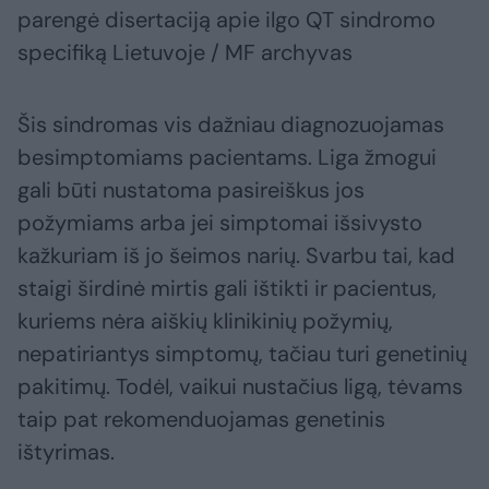
parengė disertaciją apie ilgo QT sindromo
specifiką Lietuvoje / MF archyvas
Šis sindromas vis dažniau diagnozuojamas
besimptomiams pacientams. Liga žmogui
gali būti nustatoma pasireiškus jos
požymiams arba jei simptomai išsivysto
kažkuriam iš jo šeimos narių. Svarbu tai, kad
staigi širdinė mirtis gali ištikti ir pacientus,
kuriems nėra aiškių klinikinių požymių,
nepatiriantys simptomų, tačiau turi genetinių
pakitimų. Todėl, vaikui nustačius ligą, tėvams
taip pat rekomenduojamas genetinis
ištyrimas.