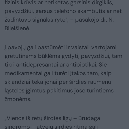
fizinis krūvis ar netikėtas garsinis dirgiklis,
pavyzdžiui, garsus telefono skambutis ar net
žadintuvo signalas ryte“, – pasakojo dr. N.
Bileišienė.
Į pavojų gali pastūmėti ir vaistai, vartojami
gretutinėms būklėms gydyti, pavyzdžiui, tam
tikri antidepresantai ar antibiotikai. Šie
medikamentai gali turėti įtakos tam, kaip
sklandžiai teka jonai per širdies raumenų
ląsteles įgimtus pakitimus jose turintiems
žmonėms.
„Vienos iš retų širdies ligų – Brudaga
sindromo – atveju širdies ritmą gali