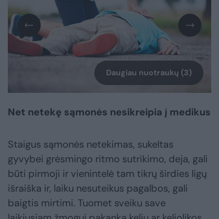
Daugiau nuotraukų (3)
Net netekę sąmonės nesikreipia į medikus
Staigus sąmonės netekimas, sukeltas
gyvybei grėsmingo ritmo sutrikimo, deja, gali
būti pirmoji ir vienintelė tam tikrų širdies ligų
išraiška ir, laiku nesuteikus pagalbos, gali
baigtis mirtimi. Tuomet sveiku save
laikiusiam žmogui pakanka kelių ar keliolikos