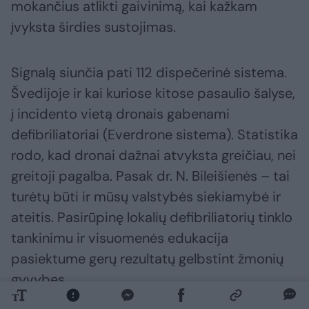
mokančius atlikti gaivinimą, kai kažkam
įvyksta širdies sustojimas.
Signalą siunčia pati 112 dispečerinė sistema.
Švedijoje ir kai kuriose kitose pasaulio šalyse,
į incidento vietą dronais gabenami
defibriliatoriai (Everdrone sistema). Statistika
rodo, kad dronai dažnai atvyksta greičiau, nei
greitoji pagalba. Pasak dr. N. Bileišienės – tai
turėtų būti ir mūsų valstybės siekiamybė ir
ateitis. Pasirūpinę lokalių defibriliatorių tinklo
tankinimu ir visuomenės edukacija
pasiektume gerų rezultatų gelbstint žmonių
gyvybes.