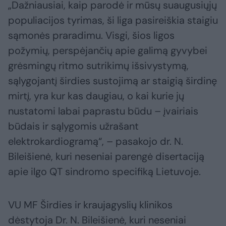
„Dažniausiai, kaip parodė ir mūsų suaugusiųjų
populiacijos tyrimas, ši liga pasireiškia staigiu
sąmonės praradimu. Visgi, šios ligos
požymių, perspėjančių apie galimą gyvybei
grėsmingų ritmo sutrikimų išsivystymą,
sąlygojantį širdies sustojimą ar staigią širdinę
mirtį, yra kur kas daugiau, o kai kurie jų
nustatomi labai paprastu būdu – įvairiais
būdais ir sąlygomis užrašant
elektrokardiogramą“, – pasakojo dr. N.
Bileišienė, kuri neseniai parengė disertaciją
apie ilgo QT sindromo specifiką Lietuvoje.
VU MF Širdies ir kraujagyslių klinikos
dėstytoja Dr. N. Bileišienė, kuri neseniai