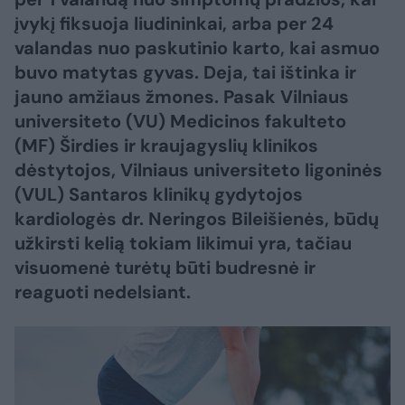
įvykį fiksuoja liudininkai, arba per 24
valandas nuo paskutinio karto, kai asmuo
buvo matytas gyvas. Deja, tai ištinka ir
jauno amžiaus žmones. Pasak Vilniaus
universiteto (VU) Medicinos fakulteto
(MF) Širdies ir kraujagyslių klinikos
dėstytojos, Vilniaus universiteto ligoninės
(VUL) Santaros klinikų gydytojos
kardiologės dr. Neringos Bileišienės, būdų
užkirsti kelią tokiam likimui yra, tačiau
visuomenė turėtų būti budresnė ir
reaguoti nedelsiant.