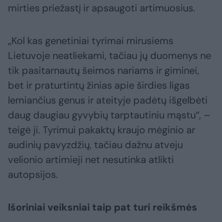
mirties priežastį ir apsaugoti artimuosius.
„Kol kas genetiniai tyrimai mirusiems
Lietuvoje neatliekami, tačiau jų duomenys ne
tik pasitarnautų šeimos nariams ir giminei,
bet ir praturtintų žinias apie širdies ligas
lemiančius genus ir ateityje padėtų išgelbėti
daug daugiau gyvybių tarptautiniu mąstu“, –
teigė ji. Tyrimui pakaktų kraujo mėginio ar
audinių pavyzdžių, tačiau dažnu atveju
velionio artimieji net nesutinka atlikti
autopsijos.
Išoriniai veiksniai taip pat turi reikšmės