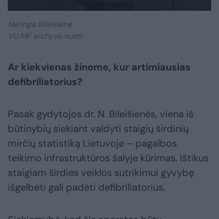
Neringa Bileišienė
VU MF archyvo nuotr.
Ar kiekvienas žinome, kur artimiausias
defibriliatorius?
Pasak gydytojos dr. N. Bileišienės, viena iš
būtinybių siekiant valdyti staigių širdinių
mirčių statistiką Lietuvoje – pagalbos
teikimo infrastruktūros šalyje kūrimas. Ištikus
staigiam širdies veiklos sutrikimui gyvybę
išgelbėti gali padėti defibriliatorius.