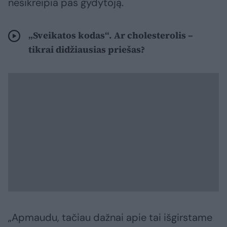
nesikreipia pas gydytoją.
„Sveikatos kodas“. Ar cholesterolis –
tikrai didžiausias priešas?
„Apmaudu, tačiau dažnai apie tai išgirstame