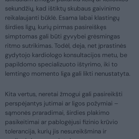
sekundžių, kad ištiktų skubaus gaivinimo
reikalaujanti būklė. Esama labai klastingų
širdies ligų, kurių pirmas pasireiškęs
simptomas gali būti gyvybei grėsmingas
ritmo sutrikimas. Todėl, deja, net įprastinės
gydytojo kardiologo konsultacijos metu, be
papildomo specializuoto ištyrimo, iki to
lemtingo momento liga gali likti nenustatyta.
Kita vertus, neretai žmogui gali pasireikšti
perspėjantys jutimai ar ligos požymiai –
sąmonės praradimai, širdies plakimo
pasikeitimai ar pablogėjusi fizinio krūvio
tolerancija, kurių jis nesureikšmina ir