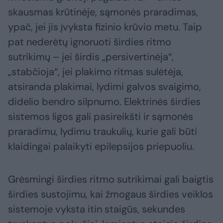
skausmas krūtinėje, sąmonės praradimas,
ypač, jei jis įvyksta fizinio krūvio metu. Taip
pat nederėtų ignoruoti širdies ritmo
sutrikimų – jei širdis „persivertinėja“,
„stabčioja“, jei plakimo ritmas sulėtėja,
atsiranda plakimai, lydimi galvos svaigimo,
didelio bendro silpnumo. Elektrinės širdies
sistemos ligos gali pasireikšti ir sąmonės
praradimu, lydimu traukulių, kurie gali būti
klaidingai palaikyti epilepsijos priepuoliu.
Grėsmingi širdies ritmo sutrikimai gali baigtis
širdies sustojimu, kai žmogaus širdies veiklos
sistemoje vyksta itin staigūs, sekundes