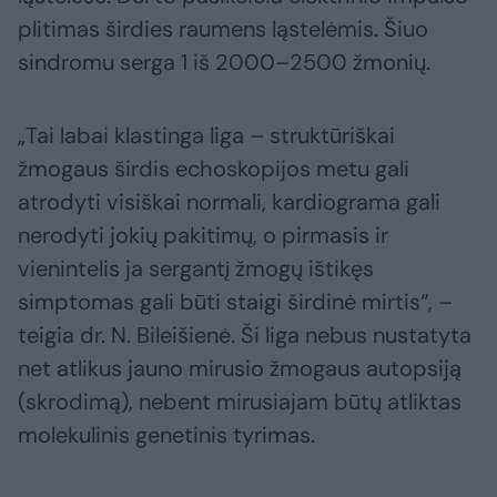
plitimas širdies raumens ląstelėmis. Šiuo
sindromu serga 1 iš 2000–2500 žmonių.
„Tai labai klastinga liga – struktūriškai
žmogaus širdis echoskopijos metu gali
atrodyti visiškai normali, kardiograma gali
nerodyti jokių pakitimų, o pirmasis ir
vienintelis ja sergantį žmogų ištikęs
simptomas gali būti staigi širdinė mirtis“, –
teigia dr. N. Bileišienė. Ši liga nebus nustatyta
net atlikus jauno mirusio žmogaus autopsiją
(skrodimą), nebent mirusiajam būtų atliktas
molekulinis genetinis tyrimas.