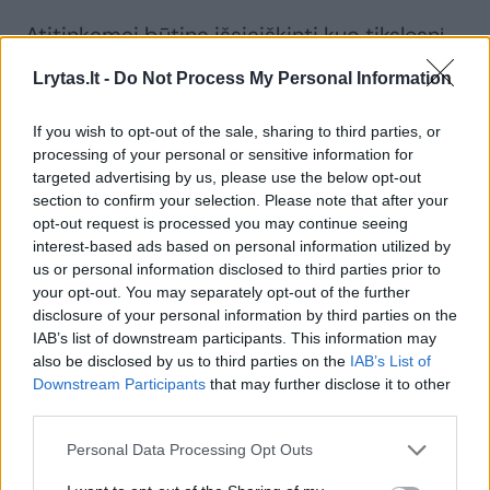
„Atitinkamai būtina išsiaiškinti kuo tikslesnį
sergančiųjų šeimoje ratą, kad galėtume juos
Lrytas.lt -
Do Not Process My Personal Information
saugoti nuo gyvybei grėsmingų ritmo
sutrikimų, skirdami medikamentinį gydymą.
If you wish to opt-out of the sale, sharing to third parties, or
processing of your personal or sensitive information for
Jis šiai dienai – labai efektyvus, o bendras
targeted advertising by us, please use the below opt-out
gyvensenos keitimas šios ligos atveju gali
section to confirm your selection. Please note that after your
opt-out request is processed you may continue seeing
būti taip pat gyvybę gelbstintis“, – teigė dr.
interest-based ads based on personal information utilized by
N. Bileišienė.
us or personal information disclosed to third parties prior to
your opt-out. You may separately opt-out of the further
disclosure of your personal information by third parties on the
Vis dėlto, gydytoja sako susidurianti su
IAB’s list of downstream participants. This information may
also be disclosed by us to third parties on the
IAB’s List of
žmonių nepatiklumu ir abejingumu esamai
Downstream Participants
that may further disclose it to other
situacijai. „Deja, anaiptol ne visi sergančių
third parties.
žmonių artimieji nusprendžia tirtis, maža to,
Personal Data Processing Opt Outs
neretai net nesivargina informuoti giminaičių