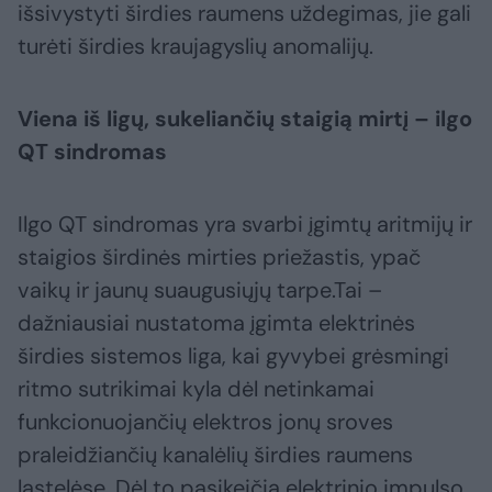
išsivystyti širdies raumens uždegimas, jie gali
turėti širdies kraujagyslių anomalijų.
Viena iš ligų, sukeliančių staigią mirtį – ilgo
QT sindromas
Ilgo QT sindromas yra svarbi įgimtų aritmijų ir
staigios širdinės mirties priežastis, ypač
vaikų ir jaunų suaugusiųjų tarpe.Tai –
dažniausiai nustatoma įgimta elektrinės
širdies sistemos liga, kai gyvybei grėsmingi
ritmo sutrikimai kyla dėl netinkamai
funkcionuojančių elektros jonų sroves
praleidžiančių kanalėlių širdies raumens
ląstelėse. Dėl to pasikeičia elektrinio impulso