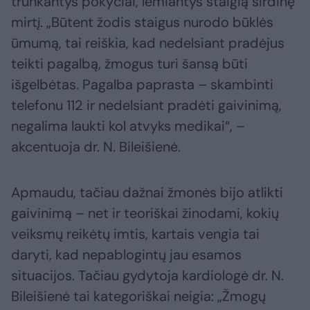
trunkantys pokyčiai, lemiantys staigią širdinę
mirtį. „Būtent žodis staigus nurodo būklės
ūmumą, tai reiškia, kad nedelsiant pradėjus
teikti pagalbą, žmogus turi šansą būti
išgelbėtas. Pagalba paprasta – skambinti
telefonu 112 ir nedelsiant pradėti gaivinimą,
negalima laukti kol atvyks medikai“, –
akcentuoja dr. N. Bileišienė.
Apmaudu, tačiau dažnai žmonės bijo atlikti
gaivinimą – net ir teoriškai žinodami, kokių
veiksmų reikėtų imtis, kartais vengia tai
daryti, kad nepablogintų jau esamos
situacijos. Tačiau gydytoja kardiologė dr. N.
Bileišienė tai kategoriškai neigia: „Žmogų