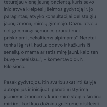
teturėjau vieną jauną pacientą, kuris savo
iniciatyva kreipėsi į šeimos gydytoją ir, jo
paragintas, atvyko konsultacijai dėl staigių
jaunų žmonių mirčių giminėje. Dažnu atveju
net grėsmingi sąmonės praradimai
priskiriami „nekaltiems alpimams“. Neretai
tenka išgirsti, kad „alpdavo ir kažkuris iš
senelių, o mama ar tėtis mirę jauni, kaip ten
buvę – neaišku...“, – komentavo dr. N.
Bileišienė.
Pasak gydytojos, itin svarbu skatinti šalyje
autopsijas ir inicijuoti genetinį ištyrimą
jauniems žmonėms, kurie mirė staigia širdine
mirtimi, kad kuo dažniau galėtume atskleisti