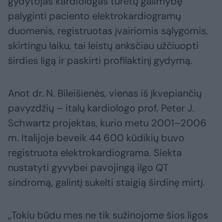
gydytojas kardiologas turėtų galimybę
palyginti paciento elektrokardiogramų
duomenis, registruotas įvairiomis sąlygomis,
skirtingu laiku, tai leistų anksčiau užčiuopti
širdies ligą ir paskirti profilaktinį gydymą.
Anot dr. N. Bileišienės, vienas iš įkvepiančių
pavyzdžių – italų kardiologo prof. Peter J.
Schwartz projektas, kurio metu 2001–2006
m. Italijoje beveik 44 600 kūdikių buvo
registruota elektrokardiograma. Siekta
nustatyti gyvybei pavojingą ilgo QT
sindromą, galintį sukelti staigią širdinę mirtį.
„Tokiu būdu mes ne tik sužinojome šios ligos