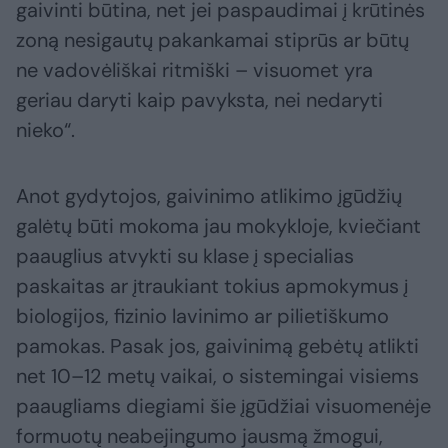
gaivinti būtina, net jei paspaudimai į krūtinės
zoną nesigautų pakankamai stiprūs ar būtų
ne vadovėliškai ritmiški – visuomet yra
geriau daryti kaip pavyksta, nei nedaryti
nieko“.
Anot gydytojos, gaivinimo atlikimo įgūdžių
galėtų būti mokoma jau mokykloje, kviečiant
paauglius atvykti su klase į specialias
paskaitas ar įtraukiant tokius apmokymus į
biologijos, fizinio lavinimo ar pilietiškumo
pamokas. Pasak jos, gaivinimą gebėtų atlikti
net 10–12 metų vaikai, o sistemingai visiems
paaugliams diegiami šie įgūdžiai visuomenėje
formuotų neabejingumo jausmą žmogui,