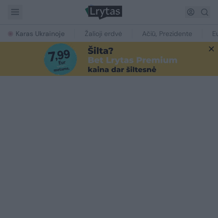
Karas Ukrainoje
Žalioji erdvė
Ačiū, Prezidente
E