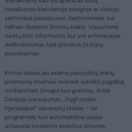
Siekiamybė, kad šis aparatas būtų
instaliuotas kiekvienoje įstaigoje ar viešojo
sektoriaus pastatuose, darbovietėse, kur
telkiasi didesnis žmonių kiekis. Visuomenė
turėtų būti informuota, kur yra artimiausias
defibriliatorius, kad prireikus jis būtų
pasiekiamas.
Kitose šalyse jau esama pavyzdžių, kokių
priemonių imamasi siekiant suteikti pagalbą
mirštančiam žmogui kuo greičiau. Antai
Danijoje yra sukurtas „TrygFonden
Hjerteløber“ savanorių tinklas – tai
programėlė, kuri automatiškai įspėja
arčiausiai incidento esančius žmones,