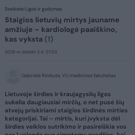
Sveikata
Ligos ir gydymas
Staigios lietuvių mirtys jauname
amžiuje – kardiologė paaiškino,
kas vyksta
(1)
2026 m. birželio 3 d. 07:03
Gabrielė Rimkutė, VU medicinos fakultetas
Lietuvoje širdies ir kraujagyslių ligos
sukelia daugiausiai mirčių, o net pusė šių
atvejų priskiriami staigios širdinės mirties
kategorijai. Tai – mirtis, kuri įvyksta dėl
širdies veiklos sutrikimo ir pasireiškia vos
per 1 valandą nuo simptomų pradžios, kai