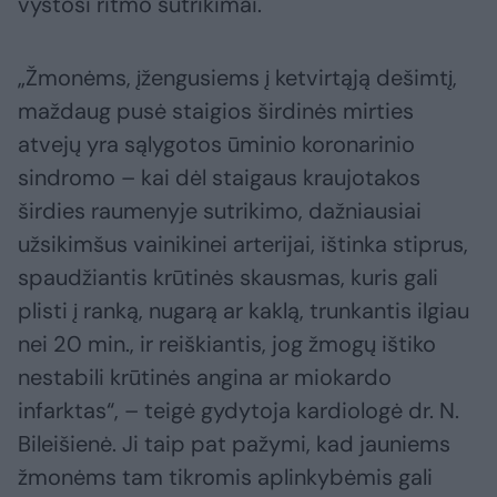
vystosi ritmo sutrikimai.
„Žmonėms, įžengusiems į ketvirtąją dešimtį,
maždaug pusė staigios širdinės mirties
atvejų yra sąlygotos ūminio koronarinio
sindromo – kai dėl staigaus kraujotakos
širdies raumenyje sutrikimo, dažniausiai
užsikimšus vainikinei arterijai, ištinka stiprus,
spaudžiantis krūtinės skausmas, kuris gali
plisti į ranką, nugarą ar kaklą, trunkantis ilgiau
nei 20 min., ir reiškiantis, jog žmogų ištiko
nestabili krūtinės angina ar miokardo
infarktas“, – teigė gydytoja kardiologė dr. N.
Bileišienė. Ji taip pat pažymi, kad jauniems
žmonėms tam tikromis aplinkybėmis gali