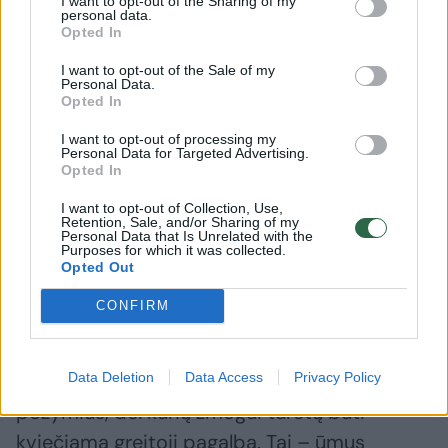
I want to opt-out of the Sharing of my
apie ligos atvejį ir apie būtinybę tirtis
personal data.
Opted In
paveldėtumą. Gaila, bet žmonės drąsūs savo
nenaudai: ne tik nesitiria, bet ir
I want to opt-out of the Sale of my
Personal Data.
nesivadovauja gydytojų rekomendacijomis,
Opted In
nevartoja vaistų, nesilaiko fizinio aktyvumo
I want to opt-out of processing my
Personal Data for Targeted Advertising.
ribojimo rekomendacijų“, – sakė ji.
Opted In
I want to opt-out of Collection, Use,
Simptomai, kurių nederėtų ignoruoti, ir
Retention, Sale, and/or Sharing of my
Personal Data that Is Unrelated with the
Purposes for which it was collected.
būtina pirmoji pagalba
Opted Out
CONFIRM
Būdingų simptomų, pasireiškiančių prieš pat
staigią širdinę mirtį, yra ne vienas. Gydytoja
Data Deletion
Data Access
Privacy Policy
kardiologė dr. N. Bileišienė išskiria bent kelis
požymius, dėl kurių žmogui turėtų būti
kviečiama greitoji pagalba. Tai – ūmus