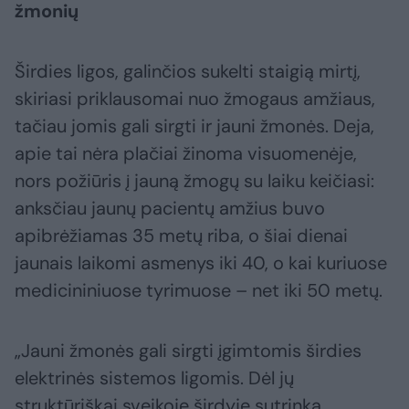
žmonių
Širdies ligos, galinčios sukelti staigią mirtį,
skiriasi priklausomai nuo žmogaus amžiaus,
tačiau jomis gali sirgti ir jauni žmonės. Deja,
apie tai nėra plačiai žinoma visuomenėje,
nors požiūris į jauną žmogų su laiku keičiasi:
anksčiau jaunų pacientų amžius buvo
apibrėžiamas 35 metų riba, o šiai dienai
jaunais laikomi asmenys iki 40, o kai kuriuose
medicininiuose tyrimuose – net iki 50 metų.
„Jauni žmonės gali sirgti įgimtomis širdies
elektrinės sistemos ligomis. Dėl jų
struktūriškai sveikoje širdyje sutrinka