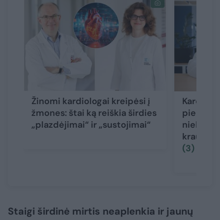
Žinomi kardiologai kreipėsi į
Kardiolog
žmones: štai ką reiškia širdies
pieno pr
„plazdėjimai“ ir „sustojimai“
niekada:
kraujagys
(3)
Staigi širdinė mirtis neaplenkia ir jaunų