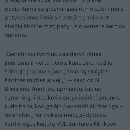
draugija yra sudariusi ištyrimo planą
pacientams su grėsmingais ritmo sutrikimais,
patyrusiems širdies sustojimą, taip pat
staigią širdinę mirtį patyrusio asmens šeimos
nariams.
„Genetinius tyrimus pasidaryti išties
įmanoma ir verta tiems, kurie žino, kad jų
šeimoje jau buvo jaunų žmonių staigios
širdinės mirties atvejų“, – sako dr. N.
Bileišienė. Anot jos, apmaudu, tačiau
sąmoningai besikreipiantys išsitirti žmonės,
kurie įtaria, kad galėjo paveldėti širdies ligą –
retenybė. „Per trylikos metų gydytojos
kardiologės karjerą VUL Santaros klinikose