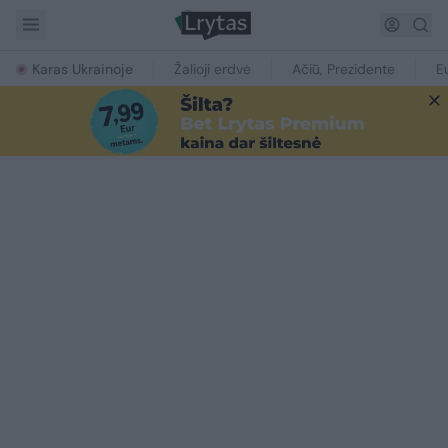
Karas Ukrainoje
Žalioji erdvė
Ačiū, Prezidente
E