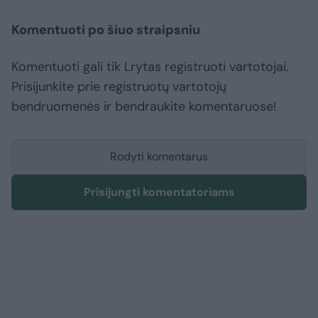
Komentuoti po šiuo straipsniu
Komentuoti gali tik Lrytas registruoti vartotojai.
Prisijunkite prie registruotų vartotojų
bendruomenės ir bendraukite komentaruose!
Rodyti komentarus
Prisijungti komentatoriams