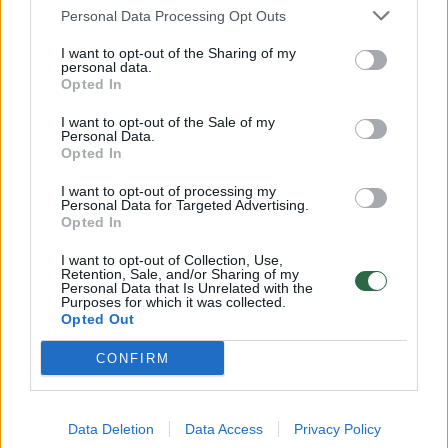
Personal Data Processing Opt Outs
I want to opt-out of the Sharing of my
personal data.
Opted In
I want to opt-out of the Sale of my
Personal Data.
Opted In
I want to opt-out of processing my
Personal Data for Targeted Advertising.
Opted In
Sveikata
Gyvenu sveikai
I want to opt-out of Collection, Use,
Retention, Sale, and/or Sharing of my
10 000 žingsnių taisyklė –
Personal Data that Is Unrelated with the
Purposes for which it was collected.
pramanas: atskleidė, kiek užtenka
Opted Out
iš tikrųjų
CONFIRM
2026 m. rugpjūčio 7 d. 12:22
Data Deletion
Data Access
Privacy Policy