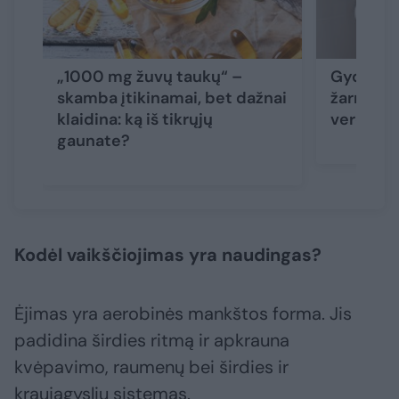
„1000 mg žuvų taukų“ –
Gydytoja
skamba įtikinamai, bet dažnai
žarnyno 
klaidina: ką iš tikrųjų
verčia s
gaunate?
Kodėl vaikščiojimas yra naudingas?
Ėjimas yra aerobinės mankštos forma. Jis
padidina širdies ritmą ir apkrauna
kvėpavimo, raumenų bei širdies ir
kraujagyslių sistemas.