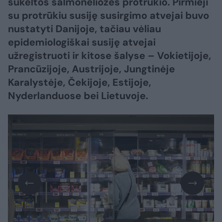
sukeltos salmoneliozės protrūkio. Pirmieji
su protrūkiu susiję susirgimo atvejai buvo
nustatyti Danijoje, tačiau vėliau
epidemiologiškai susiję atvejai
užregistruoti ir kitose šalyse – Vokietijoje,
Prancūzijoje, Austrijoje, Jungtinėje
Karalystėje, Čekijoje, Estijoje,
Nyderlanduose bei Lietuvoje.