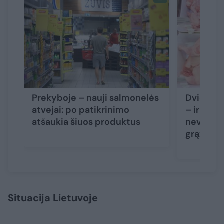
Prekyboje – nauji salmonelės
Dviejuos
atvejai: po patikrinimo
– ir vėl 
atšaukia šiuos produktus
nevartoti
grąžinti
Situacija Lietuvoje