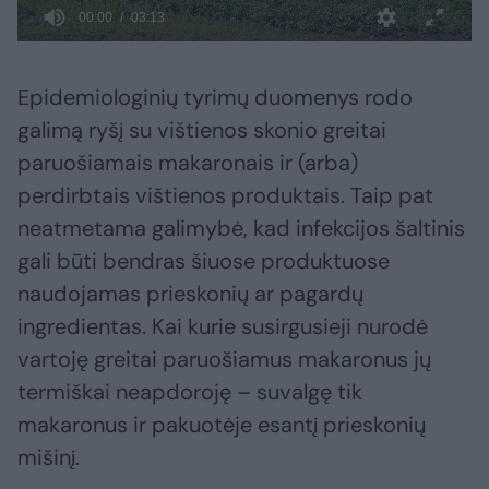
Epidemiologinių tyrimų duomenys rodo
galimą ryšį su vištienos skonio greitai
paruošiamais makaronais ir (arba)
perdirbtais vištienos produktais. Taip pat
neatmetama galimybė, kad infekcijos šaltinis
gali būti bendras šiuose produktuose
naudojamas prieskonių ar pagardų
ingredientas. Kai kurie susirgusieji nurodė
vartoję greitai paruošiamus makaronus jų
termiškai neapdoroję – suvalgę tik
makaronus ir pakuotėje esantį prieskonių
mišinį.