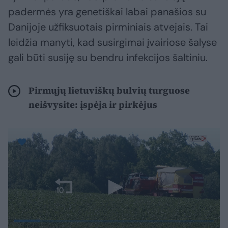
padermės yra genetiškai labai panašios su
Danijoje užfiksuotais pirminiais atvejais. Tai
leidžia manyti, kad susirgimai įvairiose šalyse
gali būti susiję su bendru infekcijos šaltiniu.
Pirmųjų lietuviškų bulvių turguose
neišvysite: įspėja ir pirkėjus