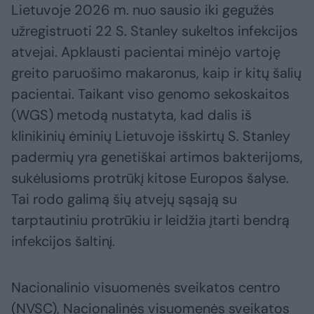
Lietuvoje 2026 m. nuo sausio iki gegužės
užregistruoti 22 S. Stanley sukeltos infekcijos
atvejai. Apklausti pacientai minėjo vartoję
greito paruošimo makaronus, kaip ir kitų šalių
pacientai. Taikant viso genomo sekoskaitos
(WGS) metodą nustatyta, kad dalis iš
klinikinių ėminių Lietuvoje išskirtų S. Stanley
padermių yra genetiškai artimos bakterijoms,
sukėlusioms protrūkį kitose Europos šalyse.
Tai rodo galimą šių atvejų sąsają su
tarptautiniu protrūkiu ir leidžia įtarti bendrą
infekcijos šaltinį.
Nacionalinio visuomenės sveikatos centro
(NVSC), Nacionalinės visuomenės sveikatos