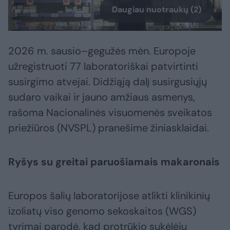
Daugiau nuotraukų (2)
2026 m. sausio–gegužės mėn. Europoje
užregistruoti 77 laboratoriškai patvirtinti
susirgimo atvejai. Didžiąją dalį susirgusiųjų
sudaro vaikai ir jauno amžiaus asmenys,
rašoma Nacionalinės visuomenės sveikatos
priežiūros (NVSPL) pranešime žiniasklaidai.
Ryšys su greitai paruošiamais makaronais
Europos šalių laboratorijose atlikti klinikinių
izoliatų viso genomo sekoskaitos (WGS)
tyrimai parodė, kad protrūkio sukėlėjų