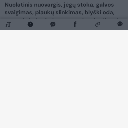
Nuolatinis nuovargis, jėgų stoka, galvos
svaigimas, plaukų slinkimas, blyški oda,
neramių kojų sindromas ar dusulys lipant
laiptais dažnai nurašomi įtemptam
gyvenimo ritmui, stresui ar miego
trūkumui. Vis dėlto šie simptomai gali
įspėti mus apie vieną dažniausių kraujo
sutrikimų – geležies stokos anemiją,
rašoma pranešime žiniasklaidai.