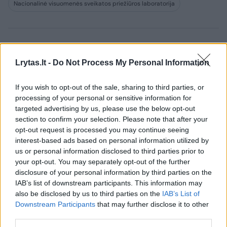
Nacionalinė visuomenės sveikatos priežiūros laboratorija
Komentuoti po šiuo straipsniu
Lrytas.lt -
Do Not Process My Personal Information
Komentuoti gali tik Lrytas registruoti vartotojai.
If you wish to opt-out of the sale, sharing to third parties, or
Prisijunkite prie registruotų vartotojų
processing of your personal or sensitive information for
bendruomenės ir bendraukite komentaruose!
targeted advertising by us, please use the below opt-out
section to confirm your selection. Please note that after your
opt-out request is processed you may continue seeing
interest-based ads based on personal information utilized by
Rodyti komentarus
us or personal information disclosed to third parties prior to
your opt-out. You may separately opt-out of the further
Prisijungti komentatoriams
disclosure of your personal information by third parties on the
IAB’s list of downstream participants. This information may
also be disclosed by us to third parties on the
IAB’s List of
Downstream Participants
that may further disclose it to other
third parties.