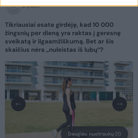
Lrytas.lt
Tikriausiai esate girdėję, kad 10 000
žingsnių per dieną yra raktas į geresnę
sveikatą ir ilgaamžiškumą. Bet ar šis
skaičius nėra „nuleistas iš lubų“?
Daugiau nuotraukų (1)