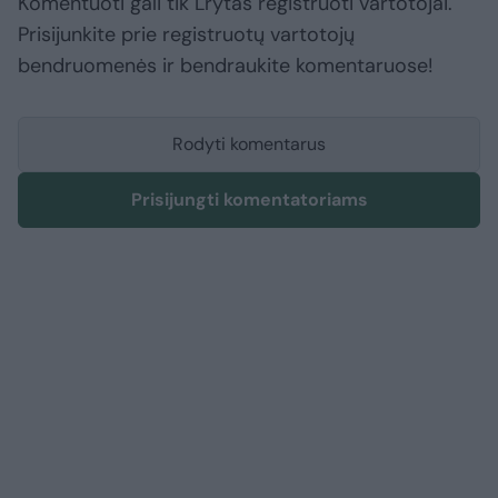
Komentuoti gali tik Lrytas registruoti vartotojai.
Prisijunkite prie registruotų vartotojų
bendruomenės ir bendraukite komentaruose!
Rodyti komentarus
Prisijungti komentatoriams