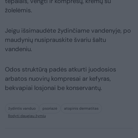
tepalais, vengti ir kompresų, kremų su
žolelėmis.
Jeigu išsimaudėte žydinčiame vandenyje, po
maudynių nusiprauskite švariu šaltu
vandeniu.
Odos struktūrą padės atkurti juodosios
arbatos nuovirų kompresai ar kefyras,
bekvapiai losjonai be konservantų.
žydintis vanduo
psoriazė
atopinis dermatitas
Rodyti daugiau žymių