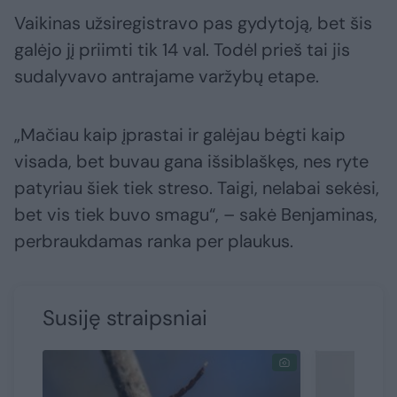
Vaikinas užsiregistravo pas gydytoją, bet šis
galėjo jį priimti tik 14 val. Todėl prieš tai jis
sudalyvavo antrajame varžybų etape.
„Mačiau kaip įprastai ir galėjau bėgti kaip
visada, bet buvau gana išsiblaškęs, nes ryte
patyriau šiek tiek streso. Taigi, nelabai sekėsi,
bet vis tiek buvo smagu“, – sakė Benjaminas,
perbraukdamas ranka per plaukus.
Susiję straipsniai