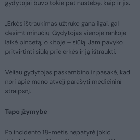
gydytojai buvo tokie pat nustebę, kaip ir jis.
„Erkės ištraukimas užtruko gana ilgai, gal
dešimt minučių. Gydytojas vienoje rankoje
laikė pincetą, o kitoje – siūlą. Jam pavyko
pritvirtinti siūlą prie erkės ir ją ištraukti.
Vėliau gydytojas paskambino ir pasakė, kad
nori apie mano atvejį parašyti medicininį
straipsnį.
Tapo įžymybe
Po incidento 18-metis nepatyrė jokio