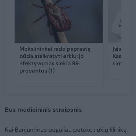
Mokslininkai rado paprastą
Įsisiurbė
būdą atsikratyti erkių: jo
Kasiulevi
efektyvumas siekia 99
simptoma
procentus
(1)
Bus medicininis straipsnis
Kai Benjaminas pagaliau pateko į akių kliniką,