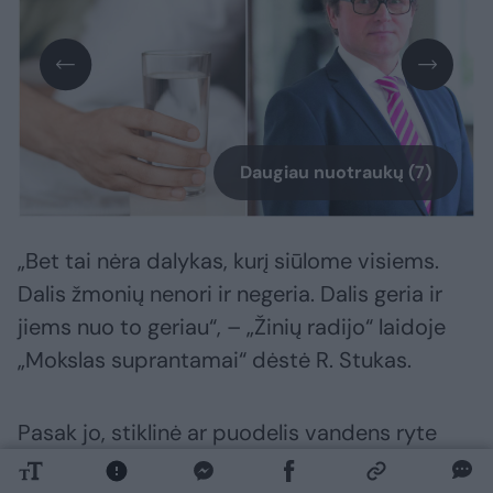
Daugiau nuotraukų (7)
„Bet tai nėra dalykas, kurį siūlome visiems.
Dalis žmonių nenori ir negeria. Dalis geria ir
jiems nuo to geriau“, – „Žinių radijo“ laidoje
„Mokslas suprantamai“ dėstė R. Stukas.
Pasak jo, stiklinė ar puodelis vandens ryte
gali suaktyvinti skrandžio sulčių išsiskyrimą,