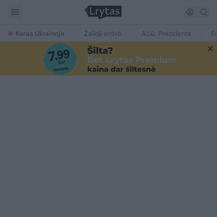
Karas Ukrainoje
Žalioji erdvė
Ačiū, Prezidente
E