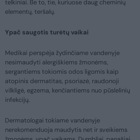
telkiniai. Be to, tie, kuriuose daug cheminių
elementų, teršalų.
Ypač saugotis turėtų vaikai
Medikai perspėja žydinčiame vandenyje
nesimaudyti alergiškiems žmonėms,
sergantiems tokiomis odos ligomis kaip
atopinis dermatitas, psoriazė, raudonoji
vilkligė, egzema, kenčiantiems nuo pūslelinių
infekcijų.
Dermatologai tokiame vandenyje
nerekomenduoja maudytis net ir sveikiems
žmonėms, ypač vaikams. Dumbliai, panašiai