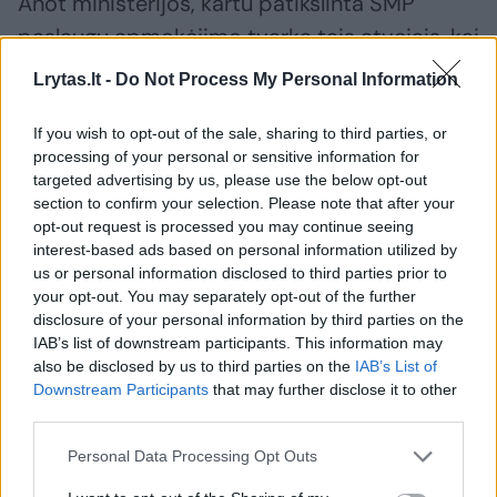
Anot ministerijos, kartu patikslinta SMP
paslaugų apmokėjimo tvarka tais atvejais, kai
neatliekami laboratoriniai ar instrumentiniai
Lrytas.lt -
Do Not Process My Personal Information
tyrimai. Taip pat pakoreguota SMP kabineto
sąvoka ir sudaryta galimybė SMP kabinete
If you wish to opt-out of the sale, sharing to third parties, or
processing of your personal or sensitive information for
paslaugas teikti pagal medicinos gydytojo
targeted advertising by us, please use the below opt-out
arba išplėstinės praktikos slaugytojo
section to confirm your selection. Please note that after your
opt-out request is processed you may continue seeing
kompetenciją.
interest-based ads based on personal information utilized by
us or personal information disclosed to third parties prior to
your opt-out. You may separately opt-out of the further
disclosure of your personal information by third parties on the
Susiję straipsniai
IAB’s list of downstream participants. This information may
also be disclosed by us to third parties on the
IAB’s List of
Downstream Participants
that may further disclose it to other
third parties.
Personal Data Processing Opt Outs