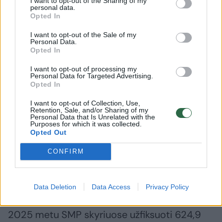
I want to opt-out of the Sharing of my
personal data.
Opted In
I want to opt-out of the Sale of my
Personal Data.
Žiaurus išpuolis Kauno
E. sveika
Opted In
klinikose – slaugytojai
palies t
I want to opt-out of processing my
sulaužytas žandikaulis
(3)
Personal Data for Targeted Advertising.
Opted In
I want to opt-out of Collection, Use,
Retention, Sale, and/or Sharing of my
Personal Data that Is Unrelated with the
Purposes for which it was collected.
Opted Out
Šalyje stacionarines sveikatos priežiūros
paslaugas teikia 99 gydymo įstaigos, iš kurių
CONFIRM
54 turi SMP skyrius.
Data Deletion
Data Access
Privacy Policy
Valstybinės ligonių kasos duomenimis, per
2025 metu SMP skyriuose užfiksuoti 624,9