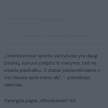
A post shared by Sportbladet (@sportbladet)
„Orientavimosi sporto varžybose yra daug
žmonių, kuriuos pažįstu iš matymo, bet ne
visada pasikalbu. O dabar pasisveikiname ir
visi klausia apie mano akį“, – pastebėjo
vaikinas.
Parengta pagal „Aftonbladet“ inf.