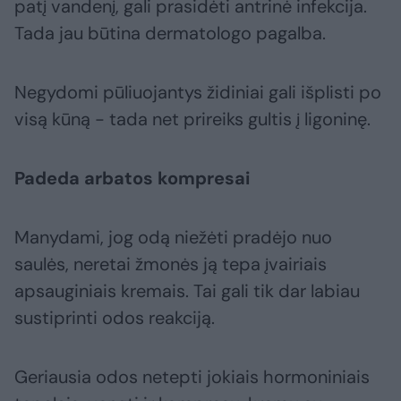
patį vandenį, gali prasidėti antrinė infekcija.
Tada jau būtina dermatologo pagalba.
Negydomi pūliuojantys židiniai gali išplisti po
visą kūną - tada net prireiks gultis į ligoninę.
Padeda arbatos kompresai
Manydami, jog odą niežėti pradėjo nuo
saulės, neretai žmonės ją tepa įvairiais
apsauginiais kremais. Tai gali tik dar labiau
sustiprinti odos reakciją.
Geriausia odos netepti jokiais hormoniniais