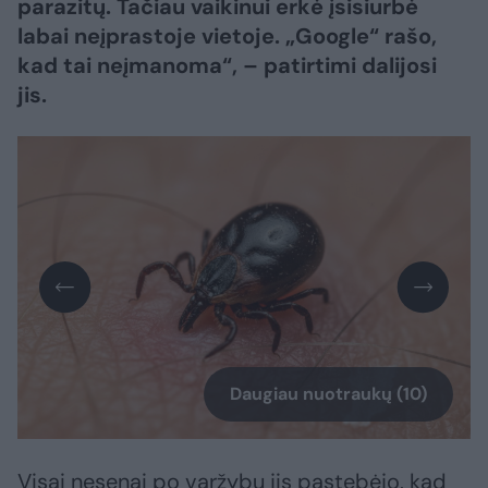
parazitų. Tačiau vaikinui erkė įsisiurbė
labai neįprastoje vietoje. „Google“ rašo,
kad tai neįmanoma“, – patirtimi dalijosi
jis.
Daugiau nuotraukų (10)
Visai nesenai po varžybų jis pastebėjo, kad