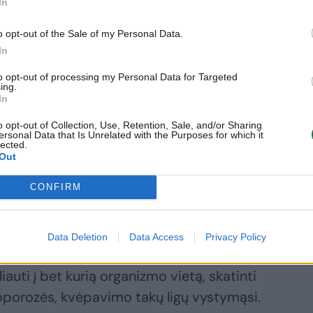
, kurie tarsi pleištai įsiterpia tarp
In
ipsniui susiformuoja dantenų kišenės,
o opt-out of the Sale of my Personal Data.
s bakterijoms.
In
to opt-out of processing my Personal Data for Targeted
ing.
In
o opt-out of Collection, Use, Retention, Sale, and/or Sharing
ersonal Data that Is Unrelated with the Purposes for which it
avojingos ne tik dantenoms, bet ir visam
lected.
Out
pradėti jį gydyti.
CONFIRM
 rodo, kad sergantiesiems periodontitu net
irti insultą arba infarktą.
Data Deletion
Data Access
Privacy Policy
liauti į bet kurią organizmo vietą, skatinti
eoporozės, kvėpavimo takų ligų vystymąsi.