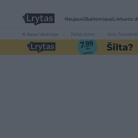
Naujausi
Skaitomiausi
Lietuvos d
Karas Ukrainoje
Žalioji erdvė
Ačiū, Prezident