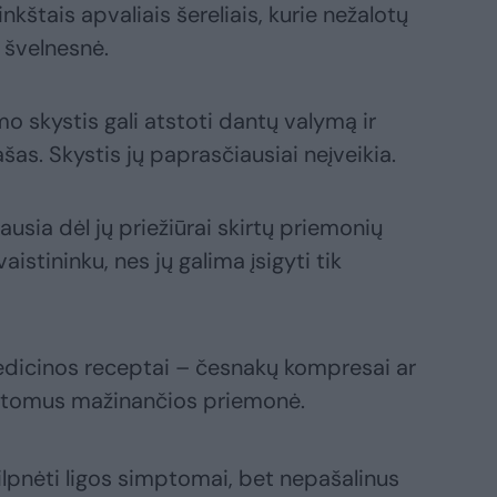
nkštais apvaliais šereliais, kurie nežalotų
 švelnesnė.
o skystis gali atstoti dantų valymą ir
šas. Skystis jų paprasčiausiai neįveikia.
ausia dėl jų priežiūrai skirtų priemonių
istininku, nes jų galima įsigyti tik
medicinos receptai – česnakų kompresai ar
mptomus mažinančios priemonė.
silpnėti ligos simptomai, bet nepašalinus