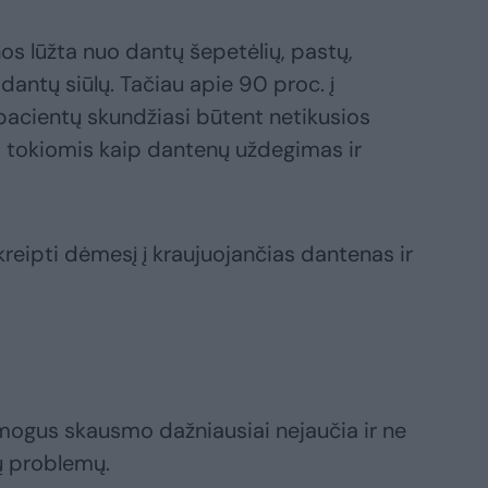
nos lūžta nuo dantų šepetėlių, pastų,
 dantų siūlų. Tačiau apie 90 proc. į
pacientų skundžiasi būtent netikusios
 tokiomis kaip dantenų uždegimas ir
reipti dėmesį į kraujuojančias dantenas ir
ogus skausmo dažniausiai nejaučia ir ne
ų problemų.