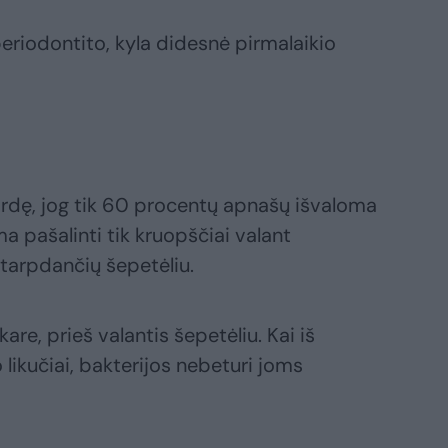
riodontito, kyla didesnė pirmalaikio
dę, jog tik 60 procentų apnašų išvaloma
ma pašalinti tik kruopščiai valant
 tarpdančių šepetėliu.
kare, prieš valantis šepetėliu. Kai iš
likučiai, bakterijos nebeturi joms