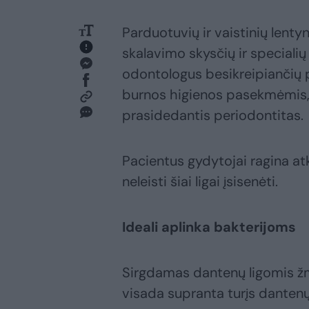
Parduotuvių ir vaistinių lenty
skalavimo skysčių ir specialių
odontologus besikreipiančių 
burnos higienos pasekmėmis,
prasidedantis periodontitas.
Pacientus gydytojai ragina atk
neleisti šiai ligai įsisenėti.
Ideali aplinka bakterijoms
Sirgdamas dantenų ligomis žm
visada supranta turįs danten