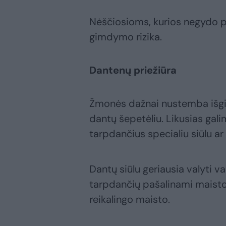
Nėščiosioms, kurios negydo pe
gimdymo rizika.
Dantenų priežiūra
Žmonės dažnai nustemba išgir
dantų šepetėliu. Likusias gali
tarpdančius specialiu siūlu ar
Dantų siūlu geriausia valyti va
tarpdančių pašalinami maisto 
reikalingo maisto.