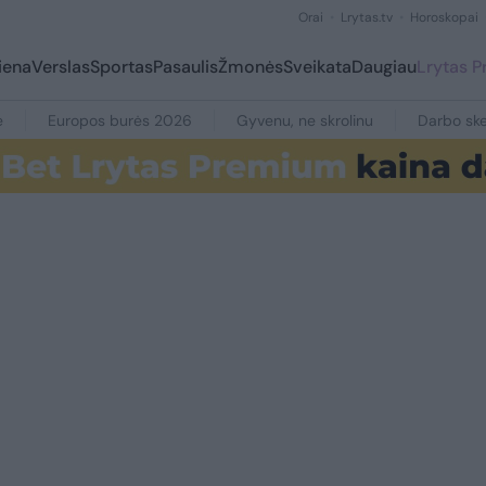
Orai
Lrytas.tv
Horoskopai
iena
Verslas
Sportas
Pasaulis
Žmonės
Sveikata
Daugiau
Lrytas 
e
Europos burės 2026
Gyvenu, ne skrolinu
Darbo ske