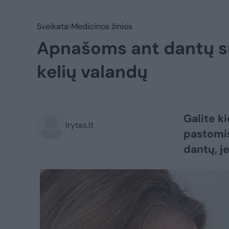
Sveikata
Medicinos žinios
Apnašoms ant dantų s
kelių valandų
Galite k
lrytas.lt
pastomis
dantų, j