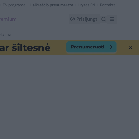
TV programa
Laikraščio prenumerata
Lrytas EN
Kontaktai
Premium
Prisijungti
lbimai