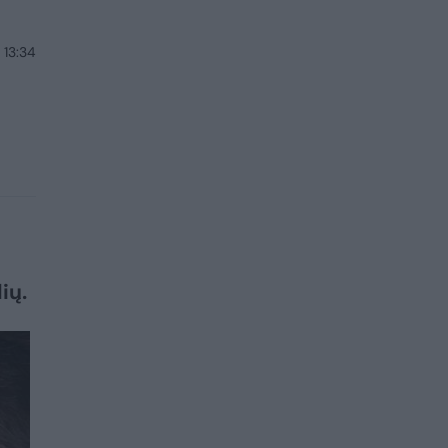
 13:34
ių.