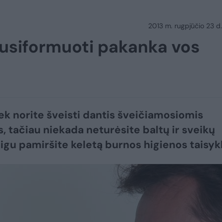
2013 m. rugpjūčio 23 d.
usiformuoti pakanka vos
iek norite šveisti dantis šveičiamosiomis
, tačiau niekada neturėsite baltų ir sveikų
eigu pamiršite keletą burnos higienos taisykl