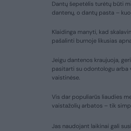
Dantų šepetėlis turėtų būti mi
dantenų, o dantų pasta – kuo
Klaidinga manyti, kad skalavim
pašalinti burnoje likusias apna
Jeigu dantenos kraujuoja, geri
pasitarti su odontologu arba va
vaistinėse.
Vis dar populiarūs liaudies 
vaistažolių arbatos – tik si
Jas naudojant laikinai gali su