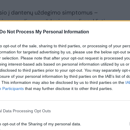
mesio į dantenų uždegimo simptomus –
ir paraudimą – uždegimas gali pasklisti
i naikinti kaulą. Taip prasideda
Do Not Process My Personal Information
to opt-out of the sale, sharing to third parties, or processing of your per
formation for targeted advertising by us, please use the below opt-out s
ų priežasčių – netaisyklinga burnos higiena,
r selection. Please note that after your opt-out request is processed y
eing interest-based ads based on personal information utilized by us or
dimumas, rūkymas, diabetas.
disclosed to third parties prior to your opt-out. You may separately opt-
losure of your personal information by third parties on the IAB’s list of
. This information may also be disclosed by us to third parties on the
IA
 dalis minkštųjų apnašų lieka nenuvalytos,
Participants
that may further disclose it to other third parties.
 kelias valandas. Mikroorganizmai,
iasi ant dantų, po nekokybiškomis
l Data Processing Opt Outs
ais protezais.
o opt-out of the Sharing of my personal data.