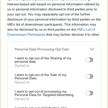
krioklio įrengtoje patalpoje kvėpuojama jonų
interest-based ads based on personal information utilized by
prisotintu oru.
us or personal information disclosed to third parties prior to
your opt-out. You may separately opt-out of the further
disclosure of your personal information by third parties on the
IAB’s list of downstream participants. This information may
Tokia procedūra gydo ir stiprina kvėpavimo
also be disclosed by us to third parties on the
IAB’s List of
takus, gerina kraujotaką.
Downstream Participants
that may further disclose it to other
third parties.
I.Griniūtė paaiškino, kad dar liko atnaujinti
Personal Data Processing Opt Outs
apie 30 proc. parko. Antrojo atnaujinimo
I want to opt-out of the Sharing of my
personal data.
etapo metu numatoma įkurti amfiteatrą,
Opted In
tiltelį per Ratnyčėlę, pasivaikščiojimo takus,
I want to opt-out of the Sale of my
japonišką sodą, gėlynus.
Personal Data.
Opted In
I want to opt-out of processing my
Sveikatingumo parko Druskininkuose įkūrėja
Personal Data for Targeted Advertising.
Opted In
– Lenkijos diktatoriaus Juzefo Pilsudskio