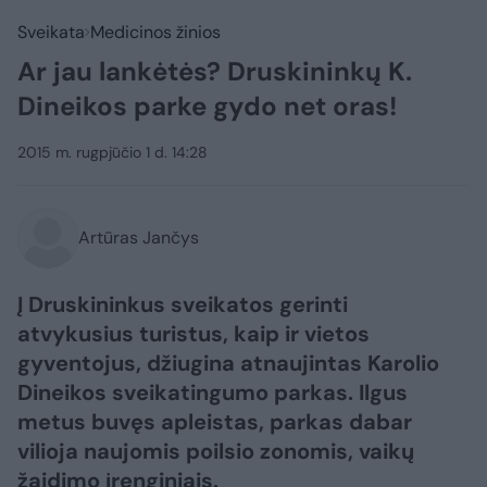
Sveikata
Medicinos žinios
Ar jau lankėtės? Druskininkų K.
Dineikos parke gydo net oras!
2015 m. rugpjūčio 1 d. 14:28
Artūras Jančys
Į Druskininkus sveikatos gerinti
atvykusius turistus, kaip ir vietos
gyventojus, džiugina atnaujintas Karolio
Dineikos sveikatingumo parkas. Ilgus
metus buvęs apleistas, parkas dabar
vilioja naujomis poilsio zonomis, vaikų
žaidimo įrenginiais.