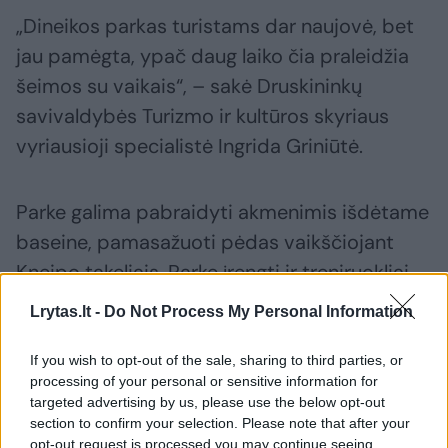
„Dineikos parkas turistams dar naujovė, bet
jau pamėgta, ypač daug laiko čia praleidžia
šeimos su vaikais“, – sakė Druskininkų
savivaldybės Turizmo ir kultūros skyriaus
vyriausioji specialistė Ingrida Griniūtė.
Parke galima pabraidyti akmenimis išdėtame
baseine, pamasažuoti pėdas vaikščiojant
Kneipo takeliais. Parke įrengti ir treniruokliai,
pavėsinės.
Lrytas.lt -
Do Not Process My Personal Information
If you wish to opt-out of the sale, sharing to third parties, or
Nuo liepos pradžios sveikuolius jau kviečia
processing of your personal or sensitive information for
vandens procedūrų kompleksas: vandens
targeted advertising by us, please use the below opt-out
section to confirm your selection. Please note that after your
kaskados, pirtys, jonų terapija, kai sėdint virš
opt-out request is processed you may continue seeing