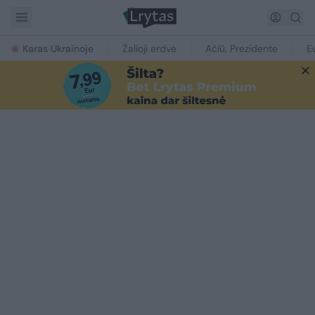
Karas Ukrainoje
Žalioji erdvė
Ačiū, Prezidente
E