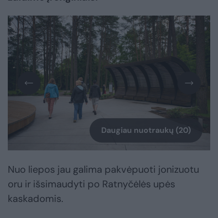
Daugiau nuotraukų (20)
Nuo liepos jau galima pakvėpuoti jonizuotu
oru ir išsimaudyti po Ratnyčėlės upės
kaskadomis.