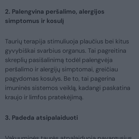
2. Palengvina peršalimo, alergijos
simptomus ir kosulį
Taurių terapija stimuliuoja plaučius bei kitus
gyvybiškai svarbius organus. Tai pagreitina
skreplių pasišalinimą todėl palengvėja
peršalimo ir alergijų simptomai, greičiau
pagydomas kosulys. Be to, tai pagerina
imuninės sistemos veiklą, kadangi paskatina
kraujo ir limfos pratekėjimą.
3. Padeda atsipalaiduoti
Vakuuminės taurės atpalaiduoja pavargusius,