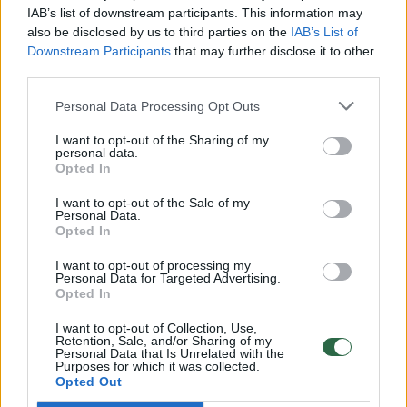
IAB’s list of downstream participants. This information may
Spausti
also be disclosed by us to third parties on the
IAB’s List of
neprireiks.
Downstream Participants
that may further disclose it to other
Išbandykite
third parties.
priemones
Personal Data Processing Opt Outs
iš
virtuvės
I want to opt-out of the Sharing of my
personal data.
Opted In
I want to opt-out of the Sale of my
Personal Data.
Opted In
Susiję straipsniai
I want to opt-out of processing my
Personal Data for Targeted Advertising.
Opted In
I want to opt-out of Collection, Use,
Retention, Sale, and/or Sharing of my
Personal Data that Is Unrelated with the
Purposes for which it was collected.
9 augalai
Opted Out
nuo visų