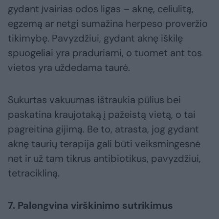
gydant įvairias odos ligas – aknę, celiulitą,
egzemą ar netgi sumažina herpeso proveržio
tikimybę. Pavyzdžiui, gydant aknę iškilę
spuogeliai yra praduriami, o tuomet ant tos
vietos yra uždedama taurė.
Sukurtas vakuumas ištraukia pūlius bei
paskatina kraujotaką į pažeistą vietą, o tai
pagreitina gijimą. Be to, atrasta, jog gydant
aknę taurių terapija gali būti veiksmingesnė
net ir už tam tikrus antibiotikus, pavyzdžiui,
tetracikliną.
7. Palengvina virškinimo sutrikimus