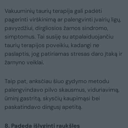
Vakuuminių taurių terapija gali padėti
pagerinti virškinimą ar palengvinti įvairių ligų,
pavyzdžiui, dirgliosios žarnos sindromo,
simptomus. Tai susiję su atpalaiduojančiu
taurių terapijos poveikiu, kadangi ne
paslaptis, jog patiriamas stresas daro įtaką ir
žarnyno veiklai.
Taip pat, anksčiau šiuo gydymo metodu
palengvindavo pilvo skausmus, viduriavimą,
ūminį gastritą, skysčių kaupimąsi bei
paskatindavo dingusį apetitą.
8. Padeda išlyginti raukšles