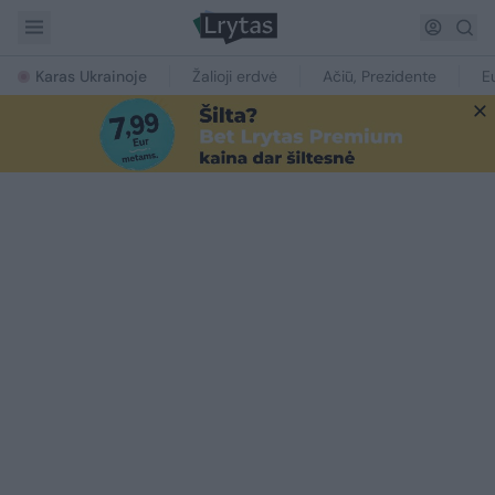
Karas Ukrainoje
Žalioji erdvė
Ačiū, Prezidente
E