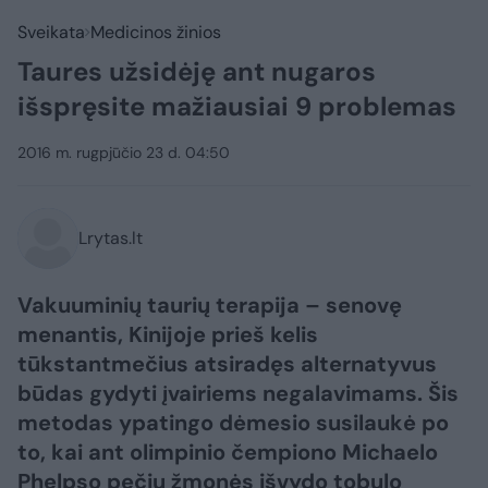
Sveikata
Medicinos žinios
Taures užsidėję ant nugaros
išspręsite mažiausiai 9 problemas
2016 m. rugpjūčio 23 d. 04:50
Lrytas.lt
Vakuuminių taurių terapija – senovę
menantis, Kinijoje prieš kelis
tūkstantmečius atsiradęs alternatyvus
būdas gydyti įvairiems negalavimams. Šis
metodas ypatingo dėmesio susilaukė po
to, kai ant olimpinio čempiono Michaelo
Phelpso pečių žmonės išvydo tobulo