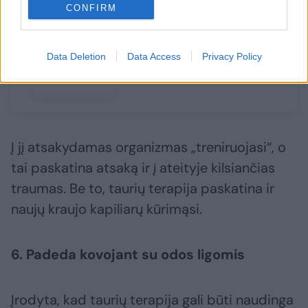
CONFIRM
ligų, kurių
verta
turėti
Data Deletion
Data Access
Privacy Policy
namuose
Į jį atsakydamas organizmas „treniruojasi“, o
tai paskatina atsaką ir į ateityje kilsiančias
traumas. Be to, taurių terapija paskatina ir
naujų kraujo kapiliarų kūrimąsi.
6. Padeda kovojant su odos ligomis
Įrodyta, kad taurių terapija gali būti naudinga