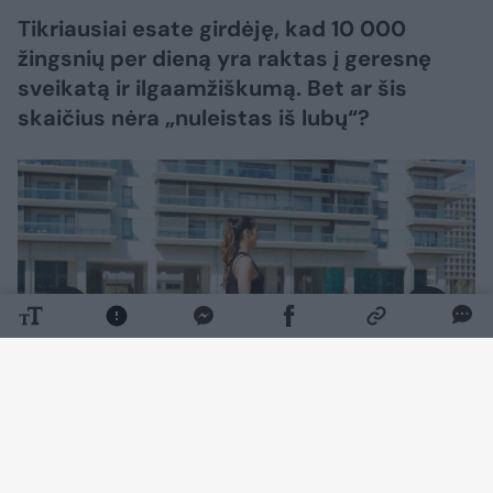
Tikriausiai esate girdėję, kad 10 000
žingsnių per dieną yra raktas į geresnę
sveikatą ir ilgaamžiškumą. Bet ar šis
skaičius nėra „nuleistas iš lubų“?
Daugiau nuotraukų (1)