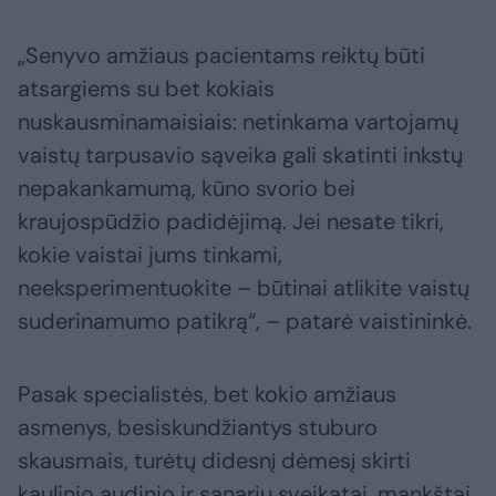
„Senyvo amžiaus pacientams reiktų būti
atsargiems su bet kokiais
nuskausminamaisiais: netinkama vartojamų
vaistų tarpusavio sąveika gali skatinti inkstų
nepakankamumą, kūno svorio bei
kraujospūdžio padidėjimą. Jei nesate tikri,
kokie vaistai jums tinkami,
neeksperimentuokite – būtinai atlikite vaistų
suderinamumo patikrą“, – patarė vaistininkė.
Pasak specialistės, bet kokio amžiaus
asmenys, besiskundžiantys stuburo
skausmais, turėtų didesnį dėmesį skirti
kaulinio audinio ir sąnarių sveikatai, mankštai,