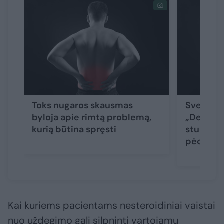
Toks nugaros skausmas
Sveikuoli
byloja apie rimtą problemą,
„Dešimt
kurią būtina spręsti
stuburo 
pėdsako
Kai kuriems pacientams nesteroidiniai vaistai
nuo uždegimo gali silpninti vartojamų