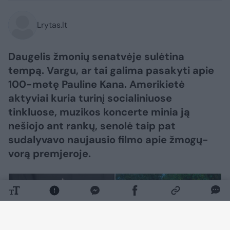
Lrytas.lt
Daugelis žmonių senatvėje sulėtina
tempą. Vargu, ar tai galima pasakyti apie
100-metę Pauline Kana. Amerikietė
aktyviai kuria turinį socialiniuose
tinkluose, muzikos koncerte minia ją
nešiojo ant rankų, senolė taip pat
sudalyvavo naujausio filmo apie žmogų-
vorą premjeroje.