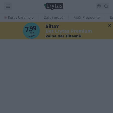
Karas Ukrainoje
Žalioji erdvė
Ačiū, Prezidente
E