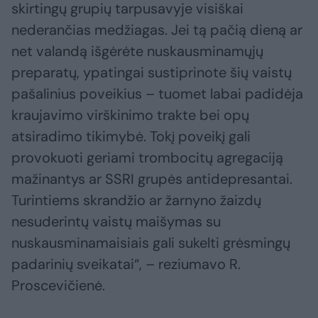
skirtingų grupių tarpusavyje visiškai
nederančias medžiagas. Jei tą pačią dieną ar
net valandą išgėrėte nuskausminamųjų
preparatų, ypatingai sustiprinote šių vaistų
pašalinius poveikius – tuomet labai padidėja
kraujavimo virškinimo trakte bei opų
atsiradimo tikimybė. Tokį poveikį gali
provokuoti geriami trombocitų agregaciją
mažinantys ar SSRI grupės antidepresantai.
Turintiems skrandžio ar žarnyno žaizdų
nesuderintų vaistų maišymas su
nuskausminamaisiais gali sukelti grėsmingų
padarinių sveikatai“, – reziumavo R.
Proscevičienė.