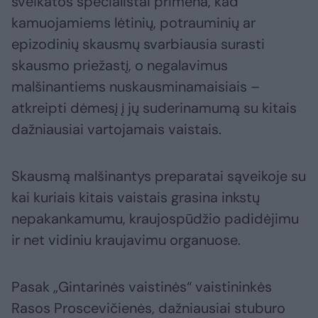
sveikatos specialistai primena, kad
kamuojamiems lėtinių, potrauminių ar
epizodinių skausmų svarbiausia surasti
skausmo priežastį, o negalavimus
malšinantiems nuskausminamaisiais –
atkreipti dėmesį į jų suderinamumą su kitais
dažniausiai vartojamais vaistais.
Skausmą malšinantys preparatai sąveikoje su
kai kuriais kitais vaistais grasina inkstų
nepakankamumu, kraujospūdžio padidėjimu
ir net vidiniu kraujavimu organuose.
Pasak „Gintarinės vaistinės“ vaistininkės
Rasos Proscevičienės, dažniausiai stuburo