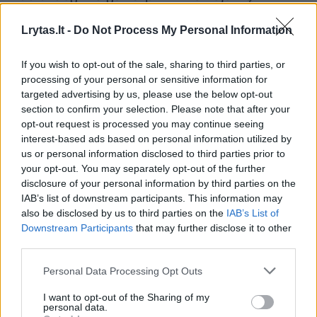
kraujospūdžiui reguliuoti skirtų vaistų
Lrytas.lt -
Do Not Process My Personal Information
antihipertenzinį poveikį.
If you wish to opt-out of the sale, sharing to third parties, or
processing of your personal or sensitive information for
„Jei tenka kartu su minėta vaistų grupe
targeted advertising by us, please use the below opt-out
vartoti ir nuskausminamuosius, reiktų atidžiai
section to confirm your selection. Please note that after your
sekti savo kraujospūdį. Pastebėjus, kad jis
opt-out request is processed you may continue seeing
interest-based ads based on personal information utilized by
padidėjęs, gydytojas gali patarti keisti dozę
us or personal information disclosed to third parties prior to
arba vartojamus vaistus į kitus“, – atkreipė
your opt-out. You may separately opt-out of the further
disclosure of your personal information by third parties on the
dėmesį R. Proscevičienė.
IAB’s list of downstream participants. This information may
also be disclosed by us to third parties on the
IAB’s List of
Downstream Participants
that may further disclose it to other
third parties.
Personal Data Processing Opt Outs
I want to opt-out of the Sharing of my
personal data.