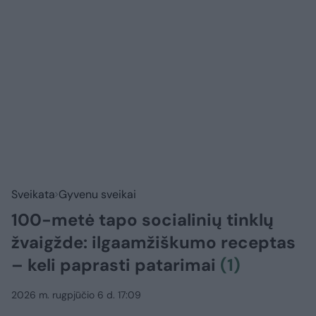
Sveikata
Gyvenu sveikai
100-metė tapo socialinių tinklų
žvaigžde: ilgaamžiškumo receptas
– keli paprasti patarimai
(1)
2026 m. rugpjūčio 6 d. 17:09