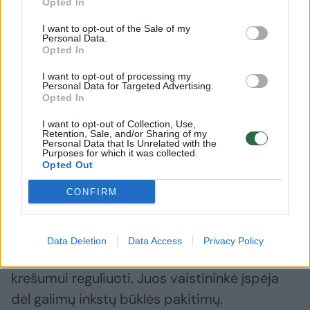
Opted In
I want to opt-out of the Sale of my
Personal Data.
Opted In
Daugiau nuotraukų (2)
I want to opt-out of processing my
Personal Data for Targeted Advertising.
Opted In
Kai kurie nuskausminamieji silpnina kitų vaistų poveikį,
I want to opt-out of Collection, Use,
Retention, Sale, and/or Sharing of my
tokios vaistų sąveikos ilgainiui gali sukelti dar daugiau
Personal Data that Is Unrelated with the
Purposes for which it was collected.
sveikatos sutrikimų.
Opted Out
123rf nuotr.
CONFIRM
Nugaros skausmais neretai skundžiasi
vyresnio amžiaus žmonės, kurie įprastai jau
Data Deletion
Data Access
Privacy Policy
vartoja vaistus kraujospūdžiui ir kraujo
krešumui reguliuoti. Juos vaistininkė įspėja
dėl galimų inkstų būklės pakitimų.