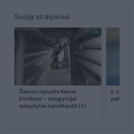
Susiję straipsniai
Žiaurus išpuolis Kauno
E. sveika
klinikose – slaugytojai
palies t
sulaužytas žandikaulis
(3)