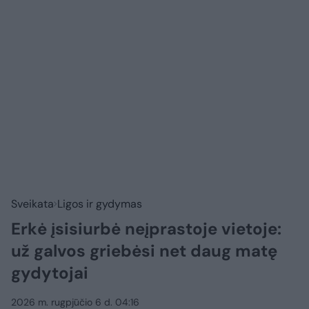
Sveikata
Ligos ir gydymas
Erkė įsisiurbė neįprastoje vietoje:
už galvos griebėsi net daug matę
gydytojai
2026 m. rugpjūčio 6 d. 04:16