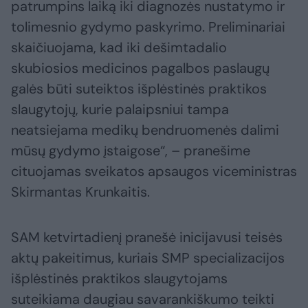
patrumpins laiką iki diagnozės nustatymo ir
tolimesnio gydymo paskyrimo. Preliminariai
skaičiuojama, kad iki dešimtadalio
skubiosios medicinos pagalbos paslaugų
galės būti suteiktos išplėstinės praktikos
slaugytojų, kurie palaipsniui tampa
neatsiejama medikų bendruomenės dalimi
mūsų gydymo įstaigose“, – pranešime
cituojamas sveikatos apsaugos viceministras
Skirmantas Krunkaitis.
SAM ketvirtadienį pranešė inicijavusi teisės
aktų pakeitimus, kuriais SMP specializacijos
išplėstinės praktikos slaugytojams
suteikiama daugiau savarankiškumo teikti