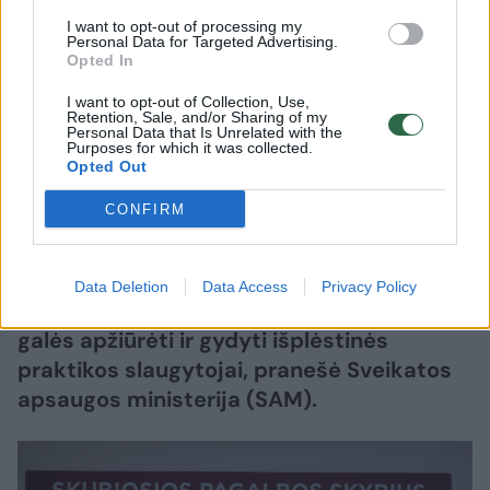
apžiūrėti ir gydyti galės slaugytojai
I want to opt-out of processing my
Personal Data for Targeted Advertising.
(5)
Opted In
2026 m. rugpjūčio 6 d. 07:16
I want to opt-out of Collection, Use,
Retention, Sale, and/or Sharing of my
Personal Data that Is Unrelated with the
Purposes for which it was collected.
Opted Out
Lrytas.lt
CONFIRM
Nuo lapkričio 1-osios skubiosios
medicinos pagalbos (SMP) skyriuose dalį
Data Deletion
Data Access
Privacy Policy
lengvesnės būklės pacientų savarankiškai
galės apžiūrėti ir gydyti išplėstinės
praktikos slaugytojai, pranešė Sveikatos
apsaugos ministerija (SAM).