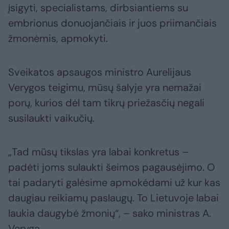
įsigyti, specialistams, dirbsiantiems su
embrionus donuojančiais ir juos priimančiais
žmonėmis, apmokyti.
Sveikatos apsaugos ministro Aurelijaus
Verygos teigimu, mūsų šalyje yra nemažai
porų, kurios dėl tam tikrų priežasčių negali
susilaukti vaikučių.
„Tad mūsų tikslas yra labai konkretus –
padėti joms sulaukti šeimos pagausėjimo. O
tai padaryti galėsime apmokėdami už kur kas
daugiau reikiamų paslaugų. To Lietuvoje labai
laukia daugybė žmonių“, – sako ministras A.
Veryga.