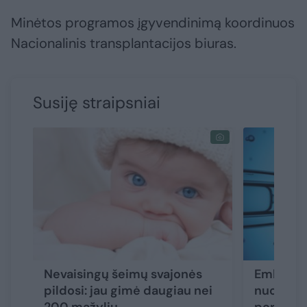
Minėtos programos įgyvendinimą koordinuos
Nacionalinis transplantacijos biuras.
Susiję straipsniai
Nevaisingų šeimų svajonės
Embrion
pildosi: jau gimė daugiau nei
nuospren