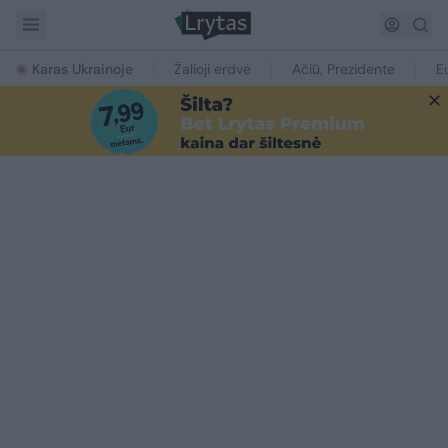
Karas Ukrainoje
Žalioji erdvė
Ačiū, Prezidente
E