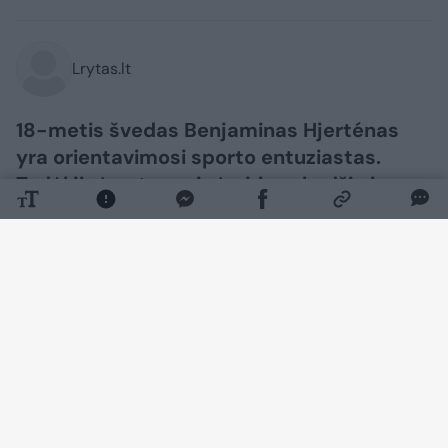
Lrytas.lt
18-metis švedas Benjaminas Hjerténas
yra orientavimosi sporto entuziastas.
Todėl jis įpratęs prie įvairių vabzdžių ir
parazitų. Tačiau vaikinui erkė įsisiurbė
labai neįprastoje vietoje. „Google“ rašo,
kad tai neįmanoma“, – patirtimi dalijosi
jis.