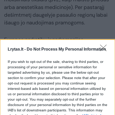
arba anestetikas medicinoje). Per pastarąjį
dešimtmetį daugelyje pasaulio regionų labai
išaugo jo naudojimas pramogoms.
Europos narkotikų ir narkomanijos
stebėsenos centro (EMCDDA) paskelbtoje
Lrytas.lt -
Do Not Process My Personal Information
naujoje ataskaitoje daugiausia dėmesio
skiriama diazoto monoksido pasiūlai ir
If you wish to opt-out of the sale, sharing to third parties, or
processing of your personal or sensitive information for
pramoginiam naudojimui. Leidinyje „Diazoto
targeted advertising by us, please use the below opt-out
monoksido naudojimas pramoginiais tikslais:
section to confirm your selection. Please note that after your
opt-out request is processed you may continue seeing
didėjantis susirūpinimas Europai“ nurodoma
interest-based ads based on personal information utilized by
rizika ir žala, susijusi su šiuo vaistu, kuris
us or personal information disclosed to third parties prior to
your opt-out. You may separately opt-out of the further
dabar yra plačiai prieinamas, pigus ir
disclosure of your personal information by third parties on the
populiarus tarp kai kurių jaunuolių.
IAB’s list of downstream participants. This information may