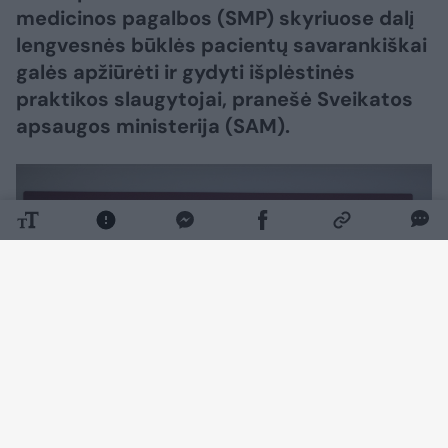
medicinos pagalbos (SMP) skyriuose dalį
lengvesnės būklės pacientų savarankiškai
galės apžiūrėti ir gydyti išplėstinės
praktikos slaugytojai, pranešė Sveikatos
apsaugos ministerija (SAM).
Daugiau nuotraukų (9)