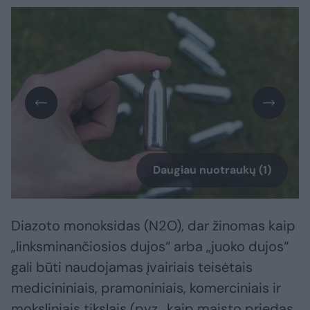
Daugiau nuotraukų (1)
Diazoto monoksidas (N2O), dar žinomas kaip
„linksminančiosios dujos“ arba „juoko dujos“
gali būti naudojamas įvairiais teisėtais
medicininiais, pramoniniais, komerciniais ir
moksliniais tikslais (pvz., kaip maisto priedas