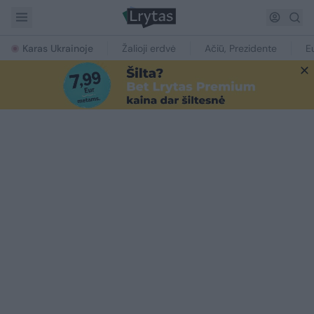
Karas Ukrainoje
Žalioji erdvė
Ačiū, Prezidente
E