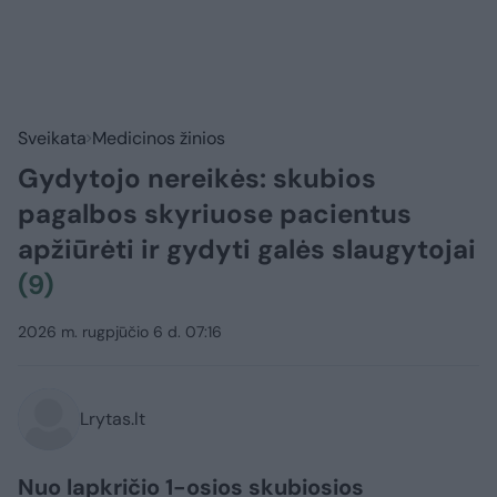
Sveikata
Medicinos žinios
Gydytojo nereikės: skubios
pagalbos skyriuose pacientus
apžiūrėti ir gydyti galės slaugytojai
(9)
2026 m. rugpjūčio 6 d. 07:16
Lrytas.lt
Nuo lapkričio 1-osios skubiosios