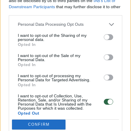
also be disclosed by us to third parties on the
IAB’s List of
Downstream Participants
that may further disclose it to other
EMCDDA ataskaitoje, su kuria galite
third parties.
susipažinti
čia
, nagrinėjama esama situacija,
Personal Data Processing Opt Outs
cheminė sudėtis, taip pat pateikiami
I want to opt-out of the Sharing of my
pavyzdžiai iš Danijos, Airijos, Prancūzijos,
personal data.
Opted In
Lietuvos, Nyderlandų, Portugalijos ir
Jungtinės Karalystės.
I want to opt-out of the Sale of my
Personal Data.
Opted In
I want to opt-out of processing my
Susiję straipsniai
Personal Data for Targeted Advertising.
Opted In
I want to opt-out of Collection, Use,
Retention, Sale, and/or Sharing of my
Personal Data that Is Unrelated with the
Purposes for which it was collected.
Opted Out
CONFIRM