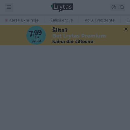
Karas Ukrainoje
Žalioji erdvė
Ačiū, Prezidente
E