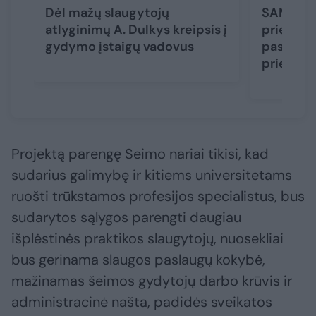
Dėl mažų slaugytojų
SAM pleč
atlyginimų A. Dulkys kreipsis į
priežiūro
gydymo įstaigų vadovus
paslaugo
prieina
Projektą parengę Seimo nariai tikisi, kad
sudarius galimybę ir kitiems universitetams
ruošti trūkstamos profesijos specialistus, bus
sudarytos sąlygos parengti daugiau
išplėstinės praktikos slaugytojų, nuosekliai
bus gerinama slaugos paslaugų kokybė,
mažinamas šeimos gydytojų darbo krūvis ir
administracinė našta, padidės sveikatos