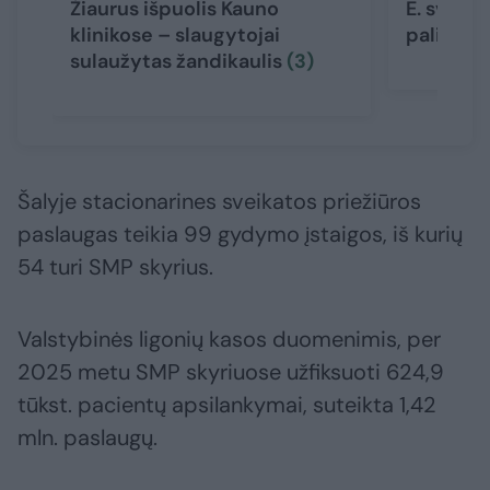
Žiaurus išpuolis Kauno
E. sveika
klinikose – slaugytojai
palies t
sulaužytas žandikaulis
(3)
Šalyje stacionarines sveikatos priežiūros
paslaugas teikia 99 gydymo įstaigos, iš kurių
54 turi SMP skyrius.
Valstybinės ligonių kasos duomenimis, per
2025 metu SMP skyriuose užfiksuoti 624,9
tūkst. pacientų apsilankymai, suteikta 1,42
mln. paslaugų.