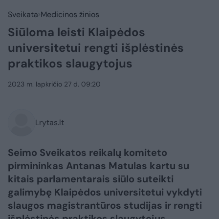
Sveikata
Medicinos žinios
Siūloma leisti Klaipėdos
universitetui rengti išplėstinės
praktikos slaugytojus
2023 m. lapkričio 27 d. 09:20
Lrytas.lt
Seimo Sveikatos reikalų komiteto
pirmininkas Antanas Matulas kartu su
kitais parlamentarais siūlo suteikti
galimybę Klaipėdos universitetui vykdyti
slaugos magistrantūros studijas ir rengti
išplėstinės praktikos slaugytojus.