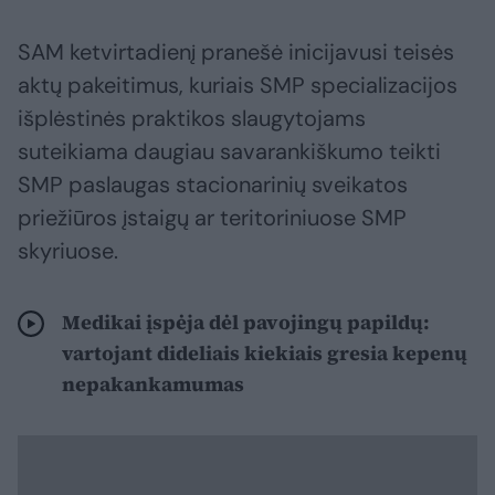
SAM ketvirtadienį pranešė inicijavusi teisės
aktų pakeitimus, kuriais SMP specializacijos
išplėstinės praktikos slaugytojams
suteikiama daugiau savarankiškumo teikti
SMP paslaugas stacionarinių sveikatos
priežiūros įstaigų ar teritoriniuose SMP
skyriuose.
Medikai įspėja dėl pavojingų papildų:
vartojant dideliais kiekiais gresia kepenų
nepakankamumas