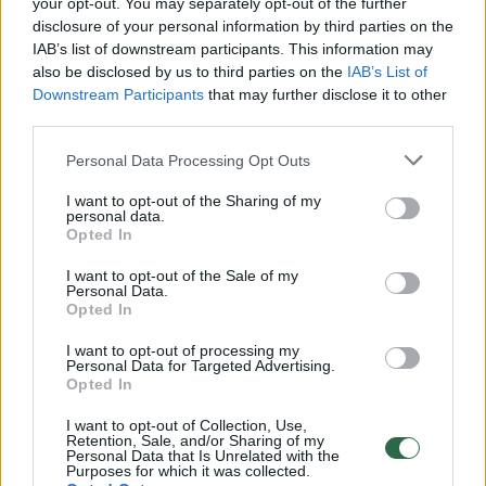
Prisijunkite prie registruotų vartotojų
your opt-out. You may separately opt-out of the further
disclosure of your personal information by third parties on the
bendruomenės ir bendraukite komentaruose!
IAB’s list of downstream participants. This information may
also be disclosed by us to third parties on the
IAB’s List of
Downstream Participants
that may further disclose it to other
Rodyti komentarus
third parties.
Personal Data Processing Opt Outs
Prisijungti komentatoriams
I want to opt-out of the Sharing of my
personal data.
Opted In
I want to opt-out of the Sale of my
Personal Data.
Opted In
I want to opt-out of processing my
Personal Data for Targeted Advertising.
Opted In
I want to opt-out of Collection, Use,
Retention, Sale, and/or Sharing of my
Personal Data that Is Unrelated with the
Purposes for which it was collected.