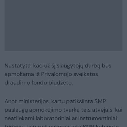
Nustatyta, kad už šį slaugytojų darbą bus
apmokama iš Privalomojo sveikatos
draudimo fondo biudžeto.
Anot ministerijos, kartu patikslinta SMP
paslaugų apmokėjimo tvarka tais atvejais, kai
neatliekami laboratoriniai ar instrumentiniai
tyrimai. Taip pat pakoreguota SMP kabineto