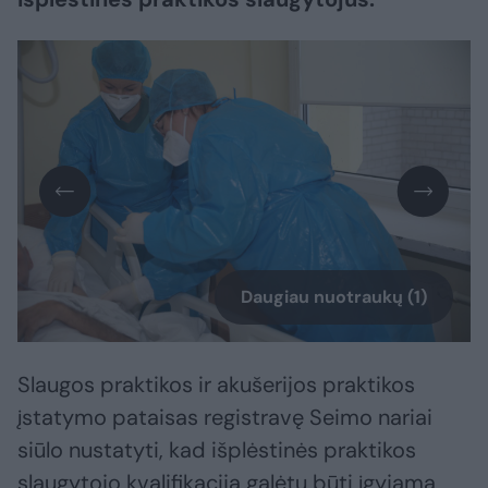
Daugiau nuotraukų (1)
Slaugos praktikos ir akušerijos praktikos
įstatymo pataisas registravę Seimo nariai
siūlo nustatyti, kad išplėstinės praktikos
slaugytojo kvalifikacija galėtų būti įgyjama