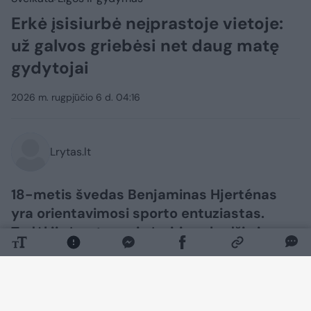
Erkė įsisiurbė neįprastoje vietoje:
už galvos griebėsi net daug matę
gydytojai
2026 m. rugpjūčio 6 d. 04:16
Lrytas.lt
18-metis švedas Benjaminas Hjerténas
yra orientavimosi sporto entuziastas.
Todėl jis įpratęs prie įvairių vabzdžių ir
parazitų. Tačiau vaikinui erkė įsisiurbė
labai neįprastoje vietoje. „Google“ rašo,
kad tai neįmanoma“, – patirtimi dalijosi
jis.