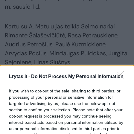
m. sausio 1 d.
Kartu su A. Matulu jas teikia Seimo nariai
Rimantė Šalaševičiūtė, Rasa Petrauskienė,
Audrius Petrošius, Paulė Kuzmickienė,
Arvydas Pocius, Mindaugas Puidokas, Jurgita
Sejonienė, Linas Slušnys.
Lrytas.lt -
Do Not Process My Personal Information
Antanas Matulas
Klaipėdos universitetas
slaugytojos
If you wish to opt-out of the sale, sharing to third parties, or
processing of your personal or sensitive information for
targeted advertising by us, please use the below opt-out
section to confirm your selection. Please note that after your
Komentuoti po šiuo straipsniu
opt-out request is processed you may continue seeing
interest-based ads based on personal information utilized by
Komentuoti gali tik Lrytas registruoti vartotojai.
us or personal information disclosed to third parties prior to