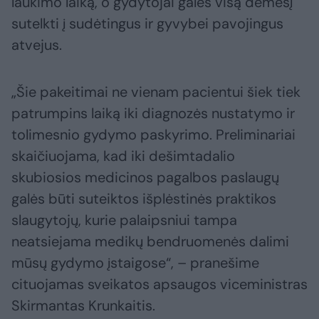
laukimo laiką, o gydytojai galės visą dėmesį
sutelkti į sudėtingus ir gyvybei pavojingus
atvejus.
„Šie pakeitimai ne vienam pacientui šiek tiek
patrumpins laiką iki diagnozės nustatymo ir
tolimesnio gydymo paskyrimo. Preliminariai
skaičiuojama, kad iki dešimtadalio
skubiosios medicinos pagalbos paslaugų
galės būti suteiktos išplėstinės praktikos
slaugytojų, kurie palaipsniui tampa
neatsiejama medikų bendruomenės dalimi
mūsų gydymo įstaigose“, – pranešime
cituojamas sveikatos apsaugos viceministras
Skirmantas Krunkaitis.