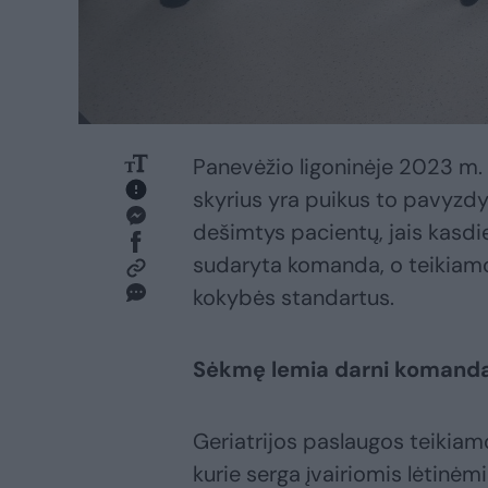
Panevėžio ligoninėje 2023 m. 
skyrius yra puikus to pavyzdy
dešimtys pacientų, jais kasdien
sudaryta komanda, o teikiamo
kokybės standartus.
Sėkmę lemia darni komand
Geriatrijos paslaugos teikia
kurie serga įvairiomis lėtinė