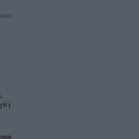
 14:00
,
ti į