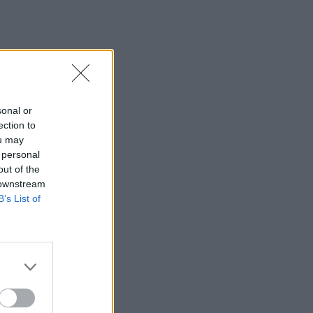
sonal or
ection to
ou may
 personal
out of the
 downstream
B’s List of