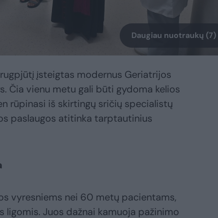
Daugiau nuotraukų (7)
rugpjūtį įsteigtas modernus Geriatrijos
s. Čia vienu metu gali būti gydoma kelios
 rūpinasi iš skirtingų sričių specialistų
s paslaugos atitinka tarptautinius
a
mos vyresniems nei 60 metų pacientams,
mis ligomis. Juos dažnai kamuoja pažinimo