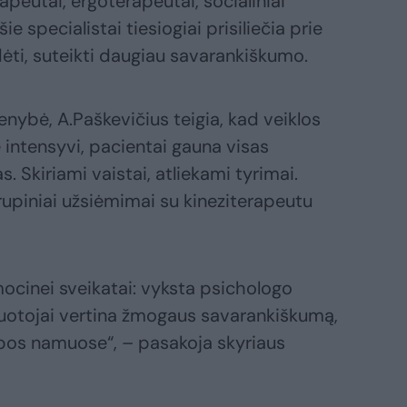
apeutai, ergoterapeutai, socialiniai
ie specialistai tiesiogiai prisiliečia prie
ėti, suteikti daugiau savarankiškumo.
enybė, A.Paškevičius teigia, kad veiklos
 intensyvi, pacientai gauna visas
. Skiriami vaistai, atliekami tyrimai.
rupiniai užsiėmimai su kineziterapeutu
ocinei sveikatai: vyksta psichologo
rbuotojai vertina žmogaus savarankiškumą,
bos namuose“, – pasakoja skyriaus