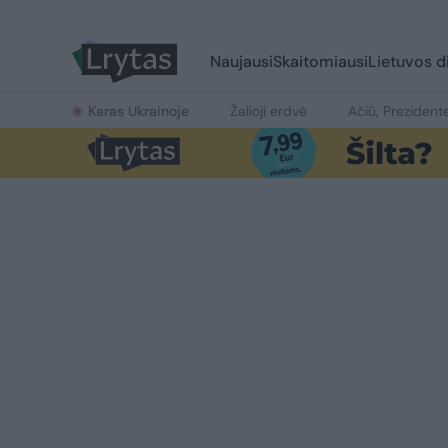
Naujausi
Skaitomiausi
Lietuvos d
Karas Ukrainoje
Žalioji erdvė
Ačiū, Prezident