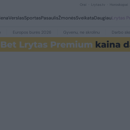
Orai
Lrytas.tv
Horoskopai
iena
Verslas
Sportas
Pasaulis
Žmonės
Sveikata
Daugiau
Lrytas 
e
Europos burės 2026
Gyvenu, ne skrolinu
Darbo ske