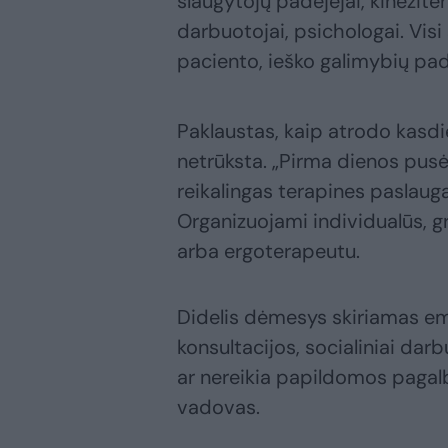
slaugytojų padėjėjai, kineziter
darbuotojai, psichologai. Visi š
paciento, ieško galimybių pad
Paklaustas, kaip atrodo kasdi
netrūksta. „Pirma dienos pusė
reikalingas terapines paslaugas
Organizuojami individualūs, g
arba ergoterapeutu.
Didelis dėmesys skiriamas em
konsultacijos, socialiniai da
ar nereikia papildomos pagal
vadovas.