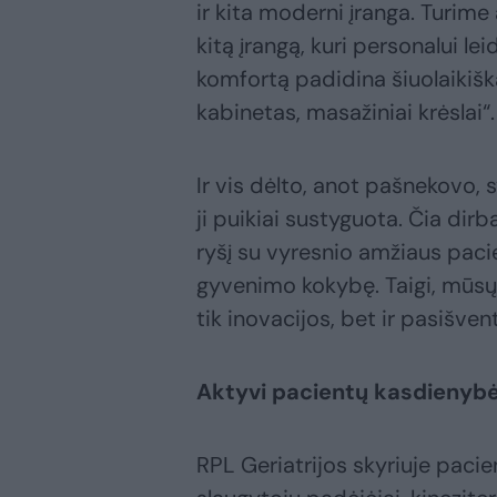
ir kita moderni įranga. Turime 
kitą įrangą, kuri personalui le
komfortą padidina šiuolaikiška
kabinetas, masažiniai krėslai“.
Ir vis dėlto, anot pašnekovo,
ji puikiai sustyguota. Čia dir
ryšį su vyresnio amžiaus pacie
gyvenimo kokybę. Taigi, mūsų 
tik inovacijos, bet ir pasišv
Aktyvi pacientų kasdienyb
RPL Geriatrijos skyriuje pacien