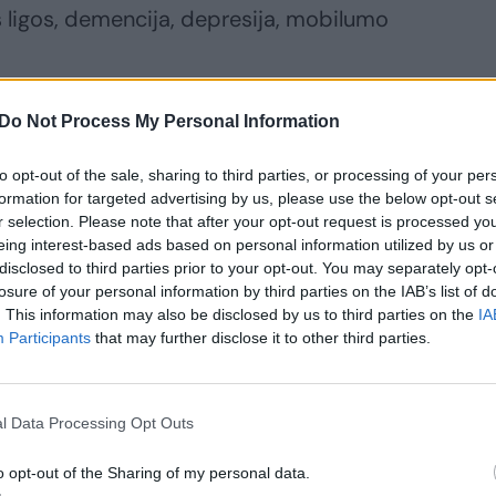
s ligos, demencija, depresija, mobilumo
Do Not Process My Personal Information
to opt-out of the sale, sharing to third parties, or processing of your per
formation for targeted advertising by us, please use the below opt-out s
r selection. Please note that after your opt-out request is processed y
eing interest-based ads based on personal information utilized by us or
disclosed to third parties prior to your opt-out. You may separately opt-
losure of your personal information by third parties on the IAB’s list of
. This information may also be disclosed by us to third parties on the
IA
Participants
that may further disclose it to other third parties.
ytas.lt
aitytojai
dėkos žodžius
yrė medicinos
l Data Processing Opt Outs
rbuotojams iš
o opt-out of the Sharing of my personal data.
sos Lietuvos