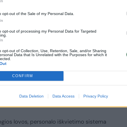
In
o opt-out of the Sale of my Personal Data.
In
u, ši sritis Lietuvoje vis dar jauna,
to opt-out of processing my Personal Data for Targeted
ing.
cialisto indėlis yra svarbus ir matomas.
In
o opt-out of Collection, Use, Retention, Sale, and/or Sharing
ersonal Data that Is Unrelated with the Purposes for which it
lected.
u dirbti į Panevėžį. Sužavėjo suformuota
Out
encingas atlyginimas ir plačios galimybės
CONFIRM
 vadovai mums suteikia vietos
o viziją. Tai pasiteisina su kaupu – kai
usiu, kaip jie jaučiasi. Žmonės šypsosi,
Data Deletion
Data Access
Privacy Policy
a, kad tokiame skyriuje dar nėra buvę.
togios lovos, personalo iškvietimo sistema