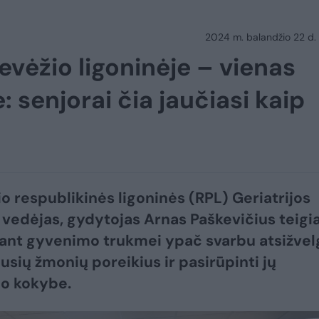
2024 m. balandžio 22 d.
evėžio ligoninėje – vienas
 senjorai čia jaučiasi kaip
o respublikinės ligoninės (RPL) Geriatrijos
 vedėjas, gydytojas Arnas Paškevičius teigia
jant gyvenimo trukmei ypač svarbu atsižvelg
sių žmonių poreikius ir pasirūpinti jų
o kokybe.