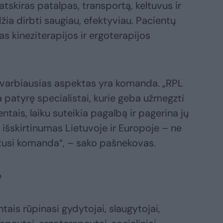
atskiras patalpas, transportą, keltuvus ir
idžia dirbti saugiau, efektyviau. Pacientų
s kineziterapijos ir ergoterapijos
 svarbiausias aspektas yra komanda. „RPL
ba patyrę specialistai, kurie geba užmegzti
ntais, laiku suteikia pagalbą ir pagerina jų
išskirtinumas Lietuvoje ir Europoje – ne
entusi komanda“, – sako pašnekovas.
ė
tais rūpinasi gydytojai, slaugytojai,