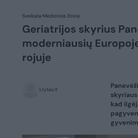
Sveikata
Medicinos žinios
Geriatrijos skyrius Pan
moderniausių Europoje:
rojuje
Panevėži
Lrytas.lt
skyriaus
kad ilgė
pagyvenu
gyvenim