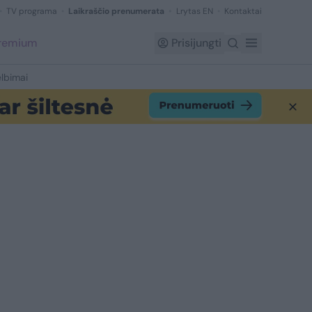
TV programa
Laikraščio prenumerata
Lrytas EN
Kontaktai
Premium
Prisijungti
lbimai