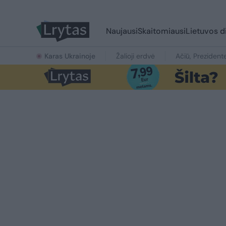
Naujausi
Skaitomiausi
Lietuvos d
Karas Ukrainoje
Žalioji erdvė
Ačiū, Prezident