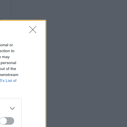
sonal or
ection to
ou may
 personal
out of the
 downstream
B’s List of