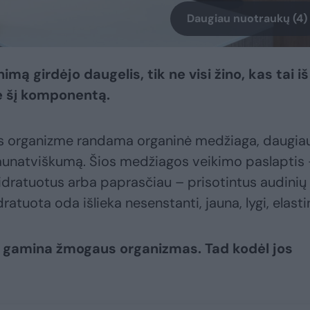
Daugiau nuotraukų (4)
mą girdėjo daugelis, tik ne visi žino, kas tai iš
e šį komponentą.
us organizme randama organinė medžiaga, daugia
jaunatviškumą. Šios medžiagos veikimo paslaptis
hidratuotus arba paprasčiau – prisotintus audinių
dratuota oda išlieka nesenstanti, jauna, lygi, elasti
ai gamina žmogaus organizmas. Tad kodėl jos