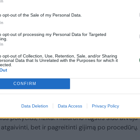
In
t metams organizmas natūraliai gamina vis mažiau
o opt-out of the Sale of my Personal Data.
dėl pastebime išsausėjusią ir mažiau elastingą odą
In
siranda odos perteklius.
to opt-out of processing my Personal Data for Targeted
ing.
In
ar alerginių susirgimų, temperatūros pokyčių ar
o opt-out of Collection, Use, Retention, Sale, and/or Sharing
ybos irgi greitai nualina odą. Kremai dažnai jau
ersonal Data that Is Unrelated with the Purposes for which it
lected.
hidratacijos, tad čia į pagalbą ateina hialurono
Out
CONFIRM
etai pažeidžiamas atliekant šiurkštesnes
Data Deletion
Data Access
Privacy Policy
rocedūras. Atsiradus paviršinei pažaidai, kyla od
ius pokyčius, rizika. Hialurono rūgštis šiuo atveju
tgaivinti, bet ir pagreitinti gijimą po procedūrų.