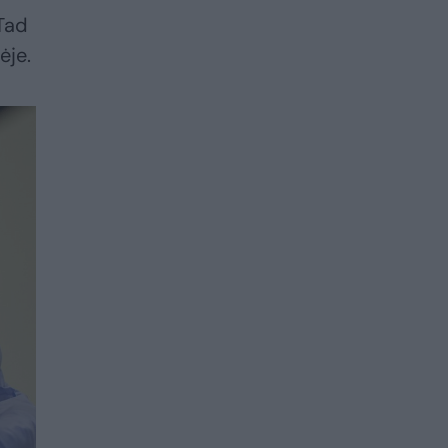
 Tad
ėje.