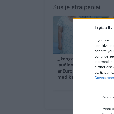
Susiję straipsniai
Lrytas.lt -
If you wish 
sensitive in
confirm you
continue se
„Įžanga į krizę
information 
jaučiama jau dabar“:
further disc
ar Europą užplūs
participants
medikai iš Indijos?
Downstream 
Persona
I want t