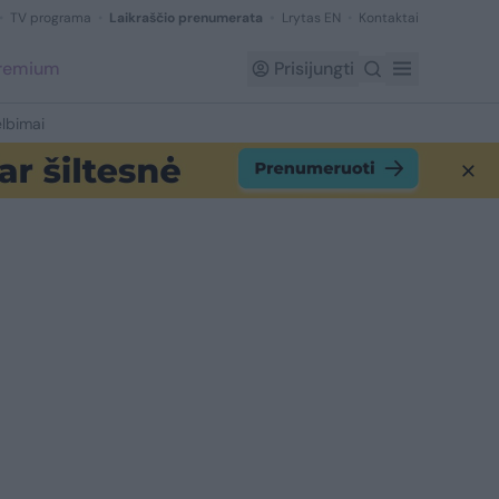
TV programa
Laikraščio prenumerata
Lrytas EN
Kontaktai
Premium
Prisijungti
lbimai