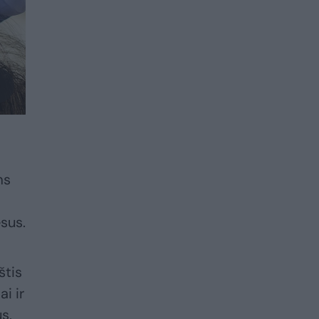
ms
sus.
štis
i ir
s,