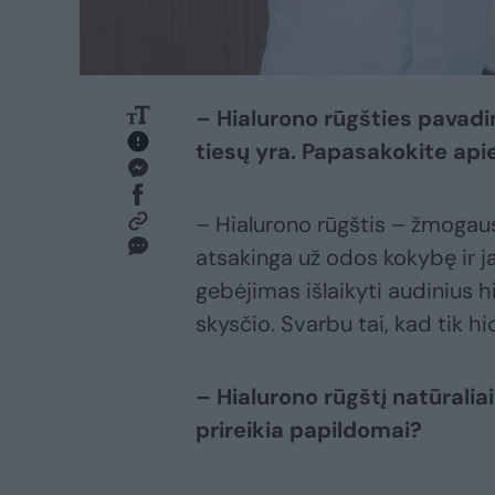
– Hialurono rūgšties pavadini
tiesų yra. Papasakokite api
– Hialurono rūgštis – žmoga
atsakinga už odos kokybę ir 
gebėjimas išlaikyti audinius 
skysčio. Svarbu tai, kad tik hi
– Hialurono rūgštį natūrali
prireikia papildomai?