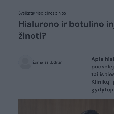
Sveikata
Medicinos žinios
Hialurono ir botulino in
žinoti?
Apie hia
Žurnalas „Edita“
puoselėja
tai iš ti
Klinikų“
gydytoj