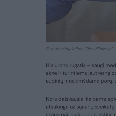
Estetinės injekcijos „Gijos Klinikose“.
Hialurono rūgštis – saugi me
akne ir turintiems jautresnę 
audinių ir nekimšdama porų, t
Nors dažniausiai kalbame apie
atsakinga už sąnarių sveikatą
skausmai, hialurono rūgšties 