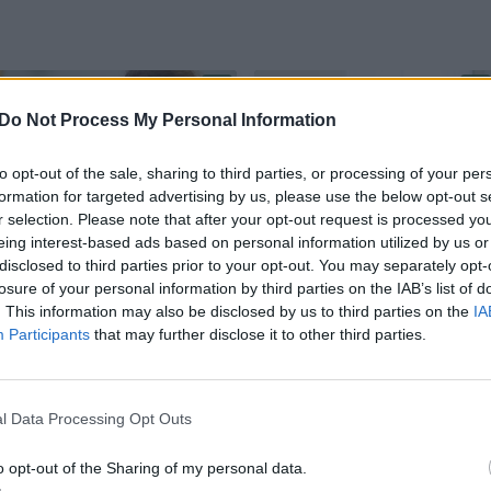
Do Not Process My Personal Information
to opt-out of the sale, sharing to third parties, or processing of your per
formation for targeted advertising by us, please use the below opt-out s
r selection. Please note that after your opt-out request is processed y
eing interest-based ads based on personal information utilized by us or
M. Jakubauskienė
Naujoji sveikatos
disclosed to third parties prior to your opt-out. You may separately opt-
svarbiausiu SAM
apsaugos ministrė
losure of your personal information by third parties on the IAB’s list of
prioritetu laiko eilių
greitų sprendimų
. This information may also be disclosed by us to third parties on the
IA
pas gydytojus
mažinant pacientų
Participants
that may further disclose it to other third parties.
mažinimą
eiles nežada:
problema gili
l Data Processing Opt Outs
o opt-out of the Sharing of my personal data.