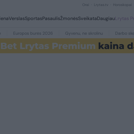
Orai
Lrytas.tv
Horoskopai
iena
Verslas
Sportas
Pasaulis
Žmonės
Sveikata
Daugiau
Lrytas 
e
Europos burės 2026
Gyvenu, ne skrolinu
Darbo ske