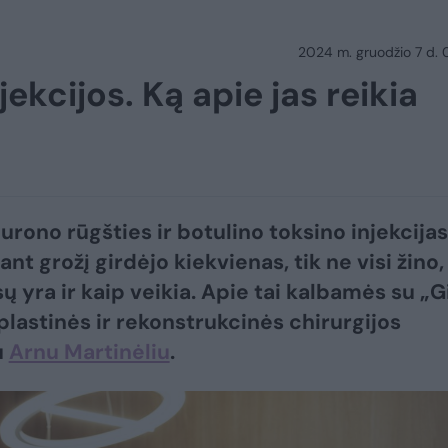
2024 m. gruodžio 7 d.
jekcijos. Ką apie jas reikia
lurono rūgšties ir botulino toksino injekcijas
nt grožį girdėjo kiekvienas, tik ne visi žino,
esų yra ir kaip veikia. Apie tai kalbamės su „G
 plastinės ir rekonstrukcinės chirurgijos
u
Arnu Martinėliu
.