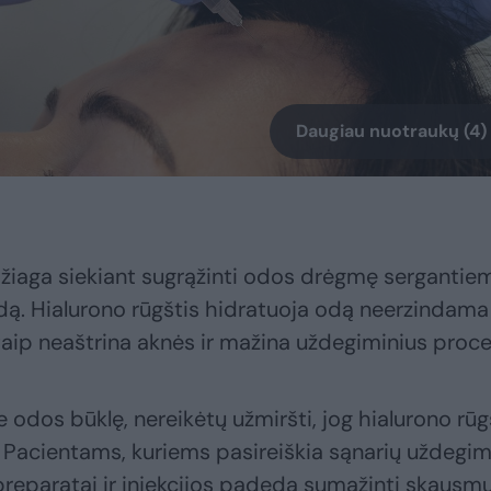
Daugiau nuotraukų (4)
džiaga siekiant sugrąžinti odos drėgmę sergantie
odą. Hialurono rūgštis hidratuoja odą neerzindama
aip neaštrina aknės ir mažina uždegiminius proce
 odos būklę, nereikėtų užmiršti, jog hialurono rūg
. Pacientams, kuriems pasireiškia sąnarių uždegima
preparatai ir injekcijos padeda sumažinti skausmu