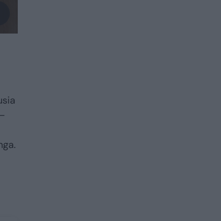
usia
 –
nga.