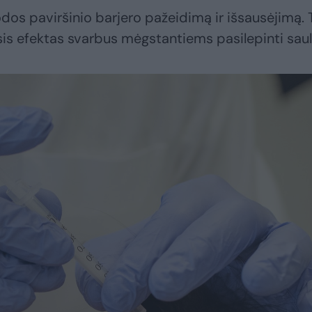
 odos paviršinio barjero pažeidimą ir išsausėjimą.
is efektas svarbus mėgstantiems pasilepinti saul