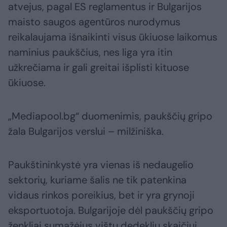
atvejus, pagal ES reglamentus ir Bulgarijos
maisto saugos agentūros nurodymus
reikalaujama išnaikinti visus ūkiuose laikomus
naminius paukščius, nes liga yra itin
užkrečiama ir gali greitai išplisti kituose
ūkiuose.
„Mediapool.bg“ duomenimis, paukščių gripo
žala Bulgarijos verslui – milžiniška.
Paukštininkystė yra vienas iš nedaugelio
sektorių, kuriame šalis ne tik patenkina
vidaus rinkos poreikius, bet ir yra grynoji
eksportuotoja. Bulgarijoje dėl paukščių gripo
ženkliai sumažėjus vištų dedeklių skaičiui,