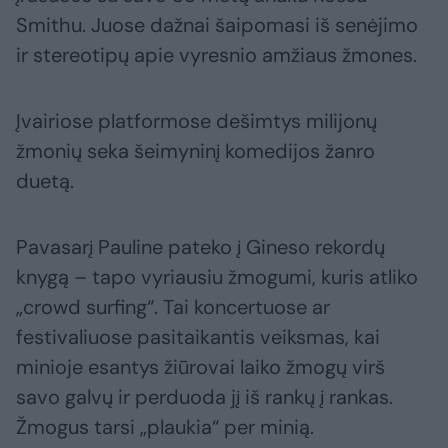
Smithu. Juose dažnai šaipomasi iš senėjimo
ir stereotipų apie vyresnio amžiaus žmones.
Įvairiose platformose dešimtys milijonų
žmonių seka šeimyninį komedijos žanro
duetą.
Pavasarį Pauline pateko į Gineso rekordų
knygą – tapo vyriausiu žmogumi, kuris atliko
„crowd surfing“. Tai koncertuose ar
festivaliuose pasitaikantis veiksmas, kai
minioje esantys žiūrovai laiko žmogų virš
savo galvų ir perduoda jį iš rankų į rankas.
Žmogus tarsi „plaukia“ per minią.