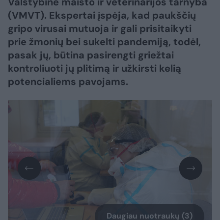
Valstybinė maisto ir veterinarijos tarnyba
(VMVT). Ekspertai įspėja, kad paukščių
gripo virusai mutuoja ir gali prisitaikyti
prie žmonių bei sukelti pandemiją, todėl,
pasak jų, būtina pasirengti griežtai
kontroliuoti jų plitimą ir užkirsti kelią
potencialiems pavojams.
Daugiau nuotraukų (3)