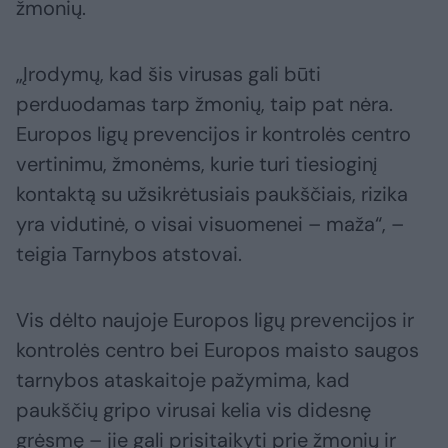
žmonių.
„Įrodymų, kad šis virusas gali būti
perduodamas tarp žmonių, taip pat nėra.
Europos ligų prevencijos ir kontrolės centro
vertinimu, žmonėms, kurie turi tiesioginį
kontaktą su užsikrėtusiais paukščiais, rizika
yra vidutinė, o visai visuomenei – maža“, –
teigia Tarnybos atstovai.
Vis dėlto naujoje Europos ligų prevencijos ir
kontrolės centro bei Europos maisto saugos
tarnybos ataskaitoje pažymima, kad
paukščių gripo virusai kelia vis didesnę
grėsmę – jie gali prisitaikyti prie žmonių ir