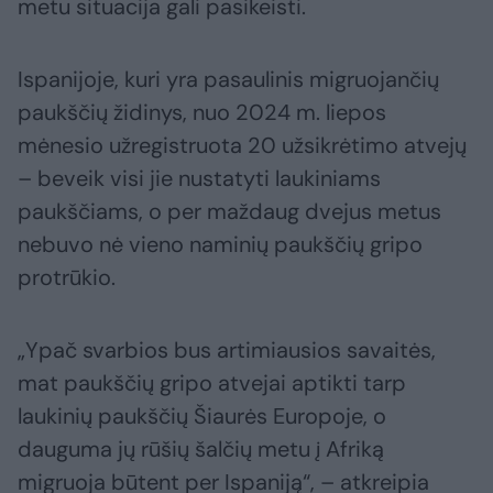
metu situacija gali pasikeisti.
Ispanijoje, kuri yra pasaulinis migruojančių
paukščių židinys, nuo 2024 m. liepos
mėnesio užregistruota 20 užsikrėtimo atvejų
– beveik visi jie nustatyti laukiniams
paukščiams, o per maždaug dvejus metus
nebuvo nė vieno naminių paukščių gripo
protrūkio.
„Ypač svarbios bus artimiausios savaitės,
mat paukščių gripo atvejai aptikti tarp
laukinių paukščių Šiaurės Europoje, o
dauguma jų rūšių šalčių metu į Afriką
migruoja būtent per Ispaniją“, – atkreipia