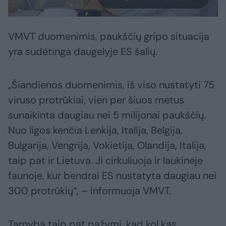
VMVT duomenimis, paukščių gripo situacija
yra sudėtinga daugelyje ES šalių.
„Šiandienos duomenimis, iš viso nustatyti 75
viruso protrūkiai, vien per šiuos metus
sunaikinta daugiau nei 5 milijonai paukščių.
Nuo ligos kenčia Lenkija, Italija, Belgija,
Bulgarija, Vengrija, Vokietija, Olandija, Italija,
taip pat ir Lietuva. Ji cirkuliuoja ir laukinėje
faunoje, kur bendrai ES nustatyta daugiau nei
300 protrūkių“, – informuoja VMVT.
Tarnyba taip pat pažymi, kad kol kas