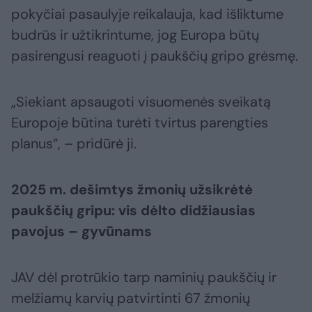
pokyčiai pasaulyje reikalauja, kad išliktume
budrūs ir užtikrintume, jog Europa būtų
pasirengusi reaguoti į paukščių gripo grėsmę.
„Siekiant apsaugoti visuomenės sveikatą
Europoje būtina turėti tvirtus parengties
planus“, – pridūrė ji.
2025 m. dešimtys žmonių užsikrėtė
paukščių gripu: vis dėlto didžiausias
pavojus – gyvūnams
JAV dėl protrūkio tarp naminių paukščių ir
melžiamų karvių patvirtinti 67 žmonių