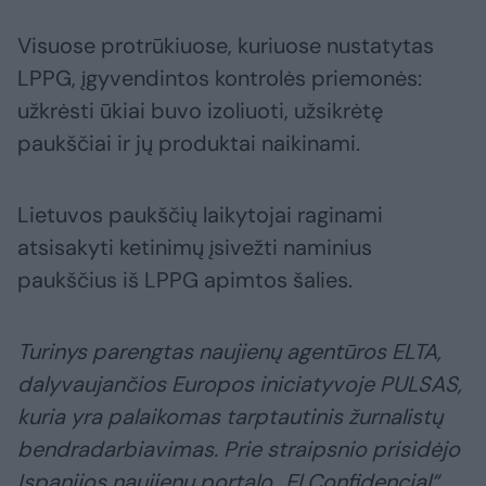
Visuose protrūkiuose, kuriuose nustatytas
LPPG, įgyvendintos kontrolės priemonės:
užkrėsti ūkiai buvo izoliuoti, užsikrėtę
paukščiai ir jų produktai naikinami.
Lietuvos paukščių laikytojai raginami
atsisakyti ketinimų įsivežti naminius
paukščius iš LPPG apimtos šalies.
Turinys parengtas naujienų agentūros ELTA,
dalyvaujančios Europos iniciatyvoje PULSAS,
kuria yra palaikomas tarptautinis žurnalistų
bendradarbiavimas. Prie straipsnio prisidėjo
Ispanijos naujienų portalo „El Confidencial“