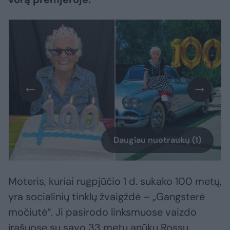
Daugiau nuotraukų (1)
Moteris, kuriai rugpjūčio 1 d. sukako 100 metų,
yra socialinių tinklų žvaigždė – „Gangsterė
močiutė“. Ji pasirodo linksmuose vaizdo
įrašuose su savo 33 metų anūku Rossu