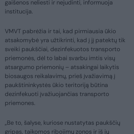
gaišenos neliesti ir nejudinti, informuoja
institucija.
VMVT pabrėžia ir tai, kad pirmiausia ūkio
atsakomybė yra užtikrinti, kad į jį patektų tik
sveiki paukščiai, dezinfekuotos transporto
priemonės, dėl to labai svarbu imtis visų
atsargumo priemonių – atsakingai laikytis
biosaugos reikalavimų, prieš įvažiavimą į
paukštininkystės ūkio teritoriją būtina
dezinfekuoti įvažiuojančias transporto
priemones.
„Be to, šalyse, kuriose nustatytas paukščių
gripas, taikomos ribojimų zonos ir iš jų