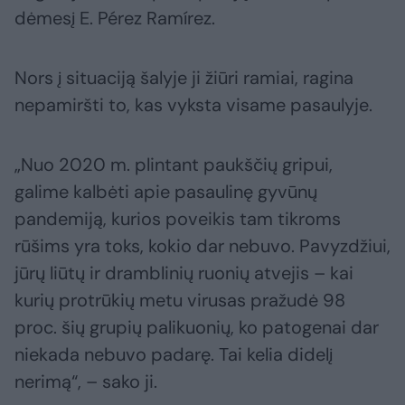
dėmesį E. Pérez Ramírez.
Nors į situaciją šalyje ji žiūri ramiai, ragina
nepamiršti to, kas vyksta visame pasaulyje.
„Nuo 2020 m. plintant paukščių gripui,
galime kalbėti apie pasaulinę gyvūnų
pandemiją, kurios poveikis tam tikroms
rūšims yra toks, kokio dar nebuvo. Pavyzdžiui,
jūrų liūtų ir dramblinių ruonių atvejis – kai
kurių protrūkių metu virusas pražudė 98
proc. šių grupių palikuonių, ko patogenai dar
niekada nebuvo padarę. Tai kelia didelį
nerimą“, – sako ji.