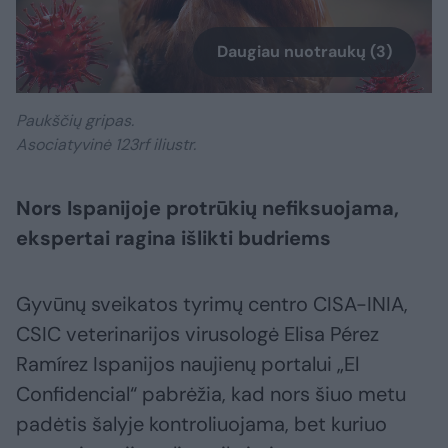
Daugiau nuotraukų (3)
Paukščių gripas.
Asociatyvinė 123rf iliustr.
Nors Ispanijoje protrūkių nefiksuojama,
ekspertai ragina išlikti budriems
Gyvūnų sveikatos tyrimų centro CISA-INIA,
CSIC veterinarijos virusologė Elisa Pérez
Ramírez Ispanijos naujienų portalui „El
Confidencial“ pabrėžia, kad nors šiuo metu
padėtis šalyje kontroliuojama, bet kuriuo