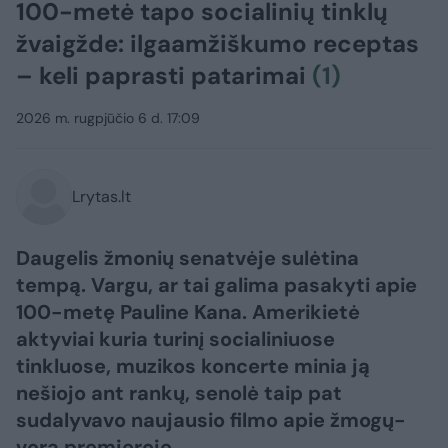
100-metė tapo socialinių tinklų
žvaigžde: ilgaamžiškumo receptas
– keli paprasti patarimai
(1)
2026 m. rugpjūčio 6 d. 17:09
Lrytas.lt
Daugelis žmonių senatvėje sulėtina
tempą. Vargu, ar tai galima pasakyti apie
100-metę Pauline Kana. Amerikietė
aktyviai kuria turinį socialiniuose
tinkluose, muzikos koncerte minia ją
nešiojo ant rankų, senolė taip pat
sudalyvavo naujausio filmo apie žmogų-
vorą premjeroje.