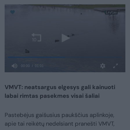
VMVT: neatsargus elgesys gali kainuoti
labai rimtas pasekmes visai šaliai
Pastebėjus gaišusius paukščius aplinkoje,
apie tai reikėtų nedelsiant pranešti VMVT,