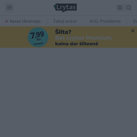
Karas Ukrainoje
Žalioji erdvė
Ačiū, Prezidente
E