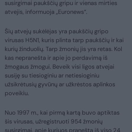
susirgimai paukščių gripu ir vienas mirties
atvejis, informuoja „Euronews“.
Šių atvejų sukėlėjas yra paukščių gripo
virusas H5N1, kuris plinta tarp paukščių ir kai
kurių žinduolių. Tarp žmonių jis yra retas. Kol
kas nepranešta ir apie jo perdavimą iš
žmogaus žmogui. Beveik visi ligos atvejai
susiję su tiesioginiu ar netiesioginiu
užsikrėtusių gyvūnų ar užkrėstos aplinkos
poveikiu.
Nuo 1997 m., kai pirmą kartą buvo aptiktas
šis virusas, užregistruoti 954 žmonių
susirgimai, apie kuriuos pranešta iš viso 24