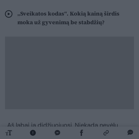
„Sveikatos kodas“. Kokią kainą širdis
moka už gyvenimą be stabdžių?
„Aš labai ja didžiuojuosi. Niekada nevėlu
gyventi ir manau, kad mano senelė yra