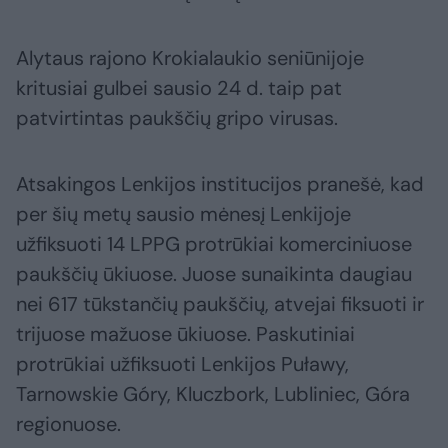
Alytaus rajono Krokialaukio seniūnijoje
kritusiai gulbei sausio 24 d. taip pat
patvirtintas paukščių gripo virusas.
Atsakingos Lenkijos institucijos pranešė, kad
per šių metų sausio mėnesį Lenkijoje
užfiksuoti 14 LPPG protrūkiai komerciniuose
paukščių ūkiuose. Juose sunaikinta daugiau
nei 617 tūkstančių paukščių, atvejai fiksuoti ir
trijuose mažuose ūkiuose. Paskutiniai
protrūkiai užfiksuoti Lenkijos Puławy,
Tarnowskie Góry, Kluczbork, Lubliniec, Góra
regionuose.