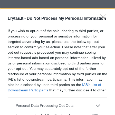
„Be to, mus visus nustebino šio viruso
gebėjimas prisitaikyti prie dešimčių žinduolių
Lrytas.lt -
Do Not Process My Personal Information
rūšių. To mes nebuvome numatę ir tai yra
If you wish to opt-out of the sale, sharing to third parties, or
esminis šio viruso keliamas pavojus“, –
processing of your personal or sensitive information for
priduria mokslininkė.
targeted advertising by us, please use the below opt-out
section to confirm your selection. Please note that after your
opt-out request is processed you may continue seeing
interest-based ads based on personal information utilized by
us or personal information disclosed to third parties prior to
your opt-out. You may separately opt-out of the further
disclosure of your personal information by third parties on the
IAB’s list of downstream participants. This information may
also be disclosed by us to third parties on the
IAB’s List of
Downstream Participants
that may further disclose it to other
third parties.
Personal Data Processing Opt Outs
Daugiau nuotraukų (3)