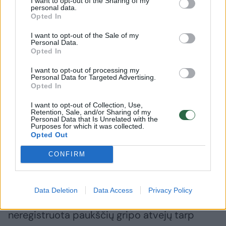
I want to opt-out of the Sharing of my
personal data.
Opted In
Europoje plinta virusas, kurio žala – milžiniška:
I want to opt-out of the Sale of my
Personal Data.
mokslininkai įspėja apie mutacijas ir naują pandemiją.
Opted In
V. Balkūno asociatyvi nuotr.
I want to opt-out of processing my
Personal Data for Targeted Advertising.
Opted In
ES institucijos: naujos paukščių gripo
mutacijos gali prisitaikyti prie žmonių
I want to opt-out of Collection, Use,
Retention, Sale, and/or Sharing of my
Personal Data that Is Unrelated with the
Purposes for which it was collected.
Opted Out
Savo ruožtu Valstybinė maisto ir veterinarijos
tarnyba atkreipia dėmesį, kad žmonėms
CONFIRM
rizika užsikrėsti paukščių gripu kyla
tiesioginio kontakto su užkrėstais paukščiais
Data Deletion
Data Access
Privacy Policy
ar jų išskyromis metu, tačiau Lietuvoje iki šiol
neregistruota paukščių gripo atvejų tarp