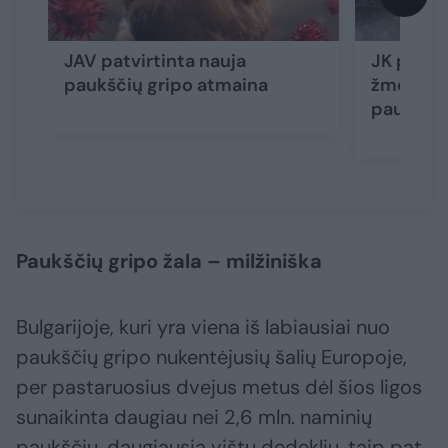
JAV patvirtinta nauja
JK patvir
paukščių gripo atmaina
žmogaus
paukščių
Paukščių gripo žala – milžiniška
Bulgarijoje, kuri yra viena iš labiausiai nuo
paukščių gripo nukentėjusių šalių Europoje,
per pastaruosius dvejus metus dėl šios ligos
sunaikinta daugiau nei 2,6 mln. naminių
paukščių, daugiausia vištų dedeklių, taip pat