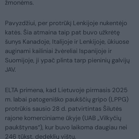
žmonėms.
Pavyzdžiui, per protrūkį Lenkijoje nukentėjo
katės. Šia atmaina taip pat buvo užkrėtę
šunys Kanadoje, Italijoje ir Lenkijoje, ūkiuose
auginami kailiniai žvėreliai Ispanijoje ir
Suomijoje, ji ypač plinta tarp pieninių galvijų
JAV.
ELTA primena, kad Lietuvoje pirmasis 2025
m. labai patogeniško paukščių gripo (LPPG)
protrūkis sausio 28 d. patvirtintas Šilutės
rajone komerciniame ūkyje (UAB „Vilkyčių
paukštynas“), kur buvo laikoma daugiau nei
246 tūkst. dedeklių vištų.