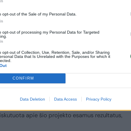
In
o opt-out of the Sale of my Personal Data.
In
to opt-out of processing my Personal Data for Targeted
ing.
In
o opt-out of Collection, Use, Retention, Sale, and/or Sharing
ersonal Data that Is Unrelated with the Purposes for which it
lected.
Out
CONFIRM
o vėžio centro vadovas doc. dr. Valdas Pečeliūna
ytojas urologas, pagrindinis projekto PRAISE-U
Data Deletion
Data Access
Privacy Policy
ašius, PRAISE-U tyrėja, gydytoja urologė Ugnė
diskutuota apie šio projekto esamus rezultatus,