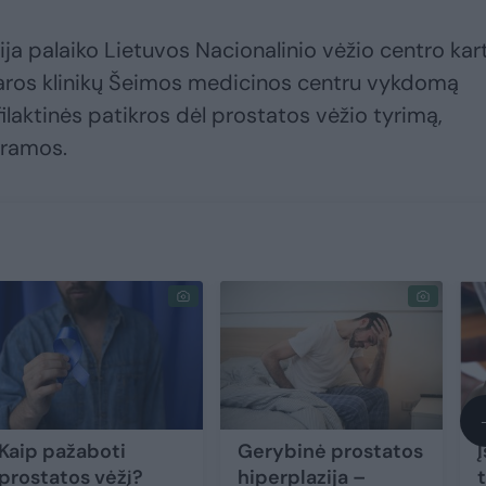
ja palaiko Lietuvos Nacionalinio vėžio centro kar
ntaros klinikų Šeimos medicinos centru vykdomą
filaktinės patikros dėl prostatos vėžio tyrimą,
gramos.
Kaip pažaboti
Gerybinė prostatos
prostatos vėžį?
hiperplazija –