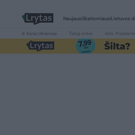
Naujausi
Skaitomiausi
Lietuvos d
Karas Ukrainoje
Žalioji erdvė
Ačiū, Prezident