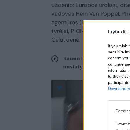
užsienio: Europos urologų dra
vadovas Hein Van Poppel, PRA
agentūros (IARC) prie PSO tyr
tyrėjai, PIONEER konsorciumo 
Lrytas.lt -
Čelutkienė.
If you wish 
sensitive in
Kauno klinikos pranoko Ba
confirm you
continue se
nustatyti klastingą onkol
information 
further disc
participants
Downstream 
Persona
I want t