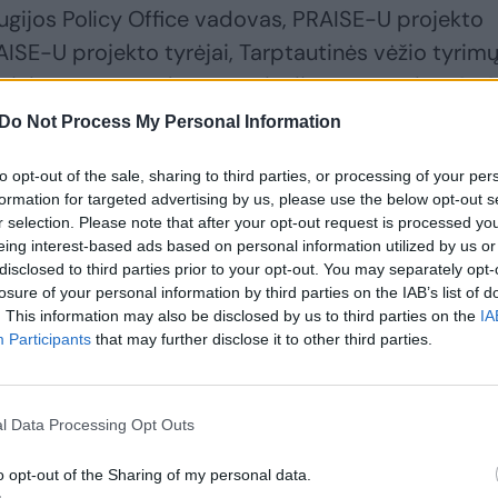
ugijos Policy Office vadovas, PRAISE-U projekto
ISE-U projekto tyrėjai, Tarptautinės vėžio tyrim
ėjai, Europos urologų asociacijos atstovai, ERSPC
nariai, sveikatos apsaugos viceministrė prof. Jel
Do Not Process My Personal Information
to opt-out of the sale, sharing to third parties, or processing of your per
formation for targeted advertising by us, please use the below opt-out s
ltijos šalis: pradėtas naudoti aparatas, padedanti
r selection. Please note that after your opt-out request is processed y
eing interest-based ads based on personal information utilized by us or
oginę ligą
disclosed to third parties prior to your opt-out. You may separately opt-
losure of your personal information by third parties on the IAB’s list of
. This information may also be disclosed by us to third parties on the
IA
Participants
that may further disclose it to other third parties.
l Data Processing Opt Outs
o opt-out of the Sharing of my personal data.