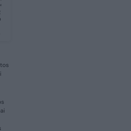
šeimos gydytojas
ali paskirti
nemokamai
atos
i
os
ai
s