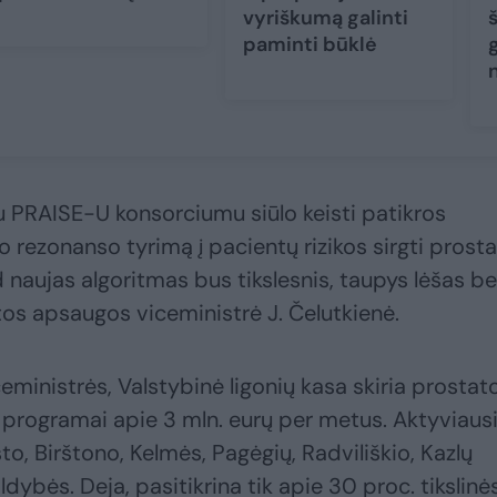
vyriškumą galinti
paminti būklė
g
u PRAISE-U konsorciumu siūlo keisti patikros
o rezonanso tyrimą į pacientų rizikos sirgti prost
 naujas algoritmas bus tikslesnis, taupys lėšas be
tos apsaugos viceministrė J. Čelutkienė.
ministrės, Valstybinė ligonių kasa skiria prostat
programai apie 3 mln. eurų per metus. Aktyviausi
, Birštono, Kelmės, Pagėgių, Radviliškio, Kazlų
dybės. Deja, pasitikrina tik apie 30 proc. tikslinė