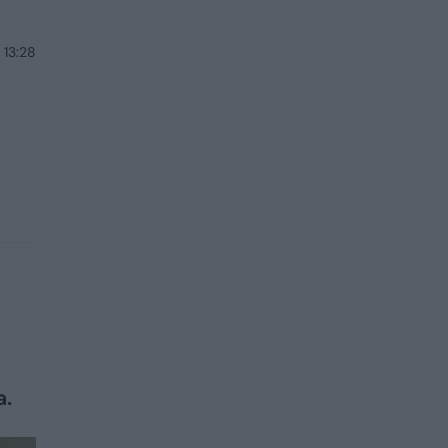
 13:28
a.