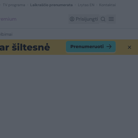
TV programa
Laikraščio prenumerata
Lrytas EN
Kontaktai
Premium
Prisijungti
lbimai