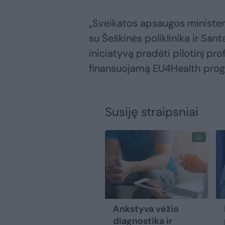
„Sveikatos apsaugos ministeri
su Šeškinės poliklinika ir Sa
iniciatyvą pradėti pilotinį pro
finansuojamą EU4Health pro
Susiję straipsniai
Ankstyva vėžio
diagnostika ir