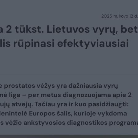
2025 m. kovo 12 d.
 2 tūkst. Lietuvos vyrų, bet
is rūpinasi efektyviausiai
e prostatos vėžys yra dažniausia vyrų
nė liga – per metus diagnozuojama apie 2
ujų atvejų. Tačiau yra ir kuo pasidžiaugti:
enintelė Europos šalis, kurioje vykdoma
s vėžio ankstyvosios diagnostikos program