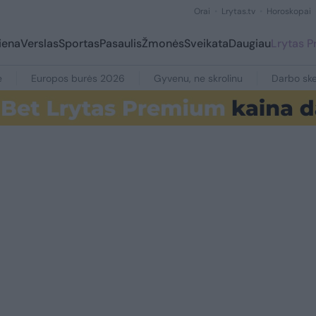
Orai
Lrytas.tv
Horoskopai
iena
Verslas
Sportas
Pasaulis
Žmonės
Sveikata
Daugiau
Lrytas 
e
Europos burės 2026
Gyvenu, ne skrolinu
Darbo ske