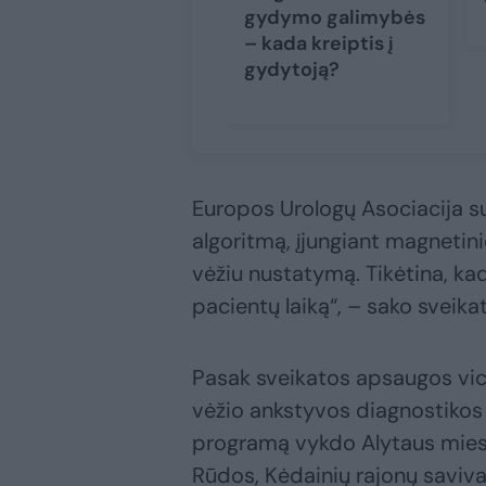
gydymo galimybės
– kada kreiptis į
gydytoją?
Europos Urologų Asociacija s
algoritmą, įjungiant magnetini
vėžiu nustatymą. Tikėtina, kad
pacientų laiką“, – sako sveika
Pasak sveikatos apsaugos vice
vėžio ankstyvos diagnostikos 
programą vykdo Alytaus miesto
Rūdos, Kėdainių rajonų savival