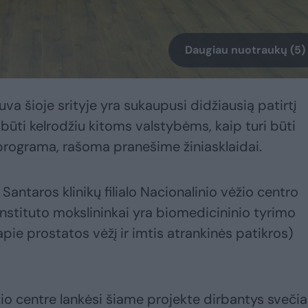
Daugiau nuotraukų (5)
uva šioje srityje yra sukaupusi didžiausią patirtį
ūti kelrodžiu kitoms valstybėms, kaip turi būti
rograma, rašoma pranešime žiniasklaidai.
 Santaros klinikų filialo Nacionalinio vėžio centro
instituto mokslininkai yra biomedicininio tyrimo
pie prostatos vėžį ir imtis atrankinės patikros)
io centre lankėsi šiame projekte dirbantys svečiai