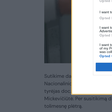
Opted 
I want t
Opted 
I want 
Advertis
Opted 
I want t
of my P
was col
Opted 
Sutikime dalyvavo Nacionalini
Nacionalinio vėžio centro gyd
tyrėjas doc. dr. Aušvydas Pat
Mickevičiūtė. Per susitikimą 
tolimesnę plėtrą.