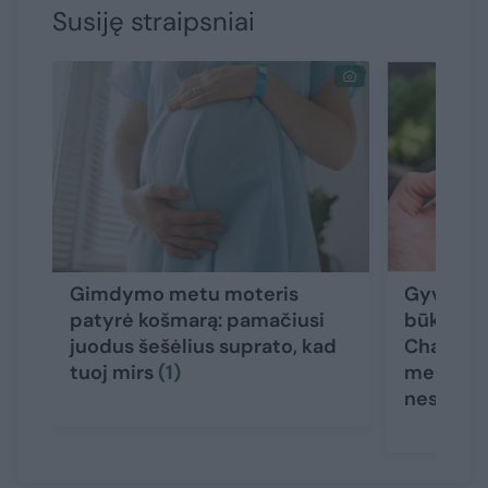
Susiję straipsniai
Gimdymo metu moteris
Gyvybei 
patyrė košmarą: pamačiusi
būklę lie
juodus šešėlius suprato, kad
ChatGPT 
tuoj mirs
(1)
medikai 
nesugeb