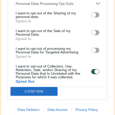
Garsaus futbolininko sūnaus mirtis
Personal Data Processing Opt Outs
sukrėtė pasaulį: kas yra
I want to opt-out of the Sharing of my
personal data.
nematomas žudikas, galintis
Opted In
smogti netikėtai
I want to opt-out of the Sale of my
Personal Data.
2026 m. rugpjūčio 9 d. 07:04
Opted In
I want to opt-out of processing my
Personal Data for Targeted Advertising.
Opted In
Lrytas.lt
I want to opt-out of Collection, Use,
Retention, Sale, and/or Sharing of my
Kaip paaiškėjo per teismo tyrimą, Velso ir
Personal Data that Is Unrelated with the
Purposes for which it was collected.
„Manchester United“ žaidėjo Marko
Opted Out
Hugheso sūnus tragiškai mirė nuo staigios
CONFIRM
suaugusiųjų mirties sindromo (SADS).
Data Deletion
Data Access
Privacy Policy