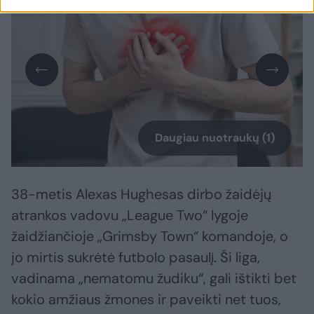
Daugiau nuotraukų (1)
38-metis Alexas Hughesas dirbo žaidėjų
atrankos vadovu „League Two“ lygoje
žaidžiančioje „Grimsby Town“ komandoje, o
jo mirtis sukrėtė futbolo pasaulį. Ši liga,
vadinama „nematomu žudiku“, gali ištikti bet
kokio amžiaus žmones ir paveikti net tuos,