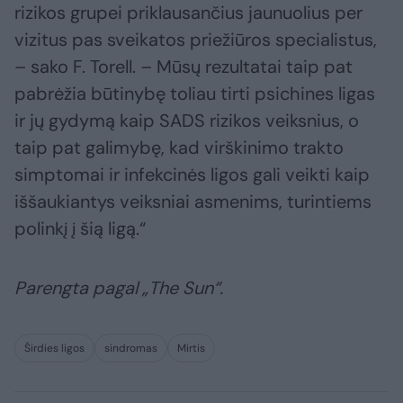
rizikos grupei priklausančius jaunuolius per
vizitus pas sveikatos priežiūros specialistus,
– sako F. Torell. – Mūsų rezultatai taip pat
pabrėžia būtinybę toliau tirti psichines ligas
ir jų gydymą kaip SADS rizikos veiksnius, o
taip pat galimybę, kad virškinimo trakto
simptomai ir infekcinės ligos gali veikti kaip
iššaukiantys veiksniai asmenims, turintiems
polinkį į šią ligą.“
Parengta pagal „The Sun“.
Širdies ligos
sindromas
Mirtis