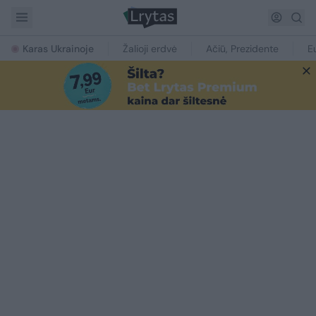
Karas Ukrainoje
Žalioji erdvė
Ačiū, Prezidente
E