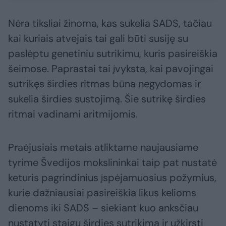
Nėra tiksliai žinoma, kas sukelia SADS, tačiau
kai kuriais atvejais tai gali būti susiję su
paslėptu genetiniu sutrikimu, kuris pasireiškia
šeimose. Paprastai tai įvyksta, kai pavojingai
sutrikęs širdies ritmas būna negydomas ir
sukelia širdies sustojimą. Šie sutrikę širdies
ritmai vadinami aritmijomis.
Praėjusiais metais atliktame naujausiame
tyrime Švedijos mokslininkai taip pat nustatė
keturis pagrindinius įspėjamuosius požymius,
kurie dažniausiai pasireiškia likus kelioms
dienoms iki SADS – siekiant kuo anksčiau
nustatyti staigų širdies sutrikimą ir užkirsti