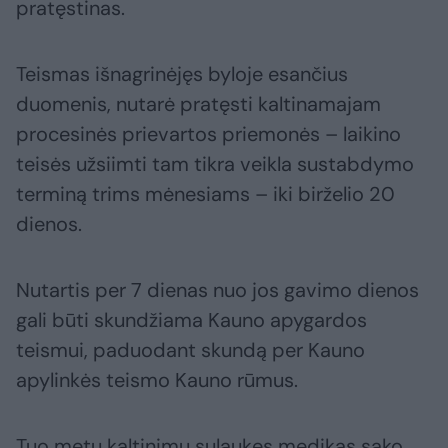
pratęstinas.
Teismas išnagrinėjęs byloje esančius
duomenis, nutarė pratęsti kaltinamajam
procesinės prievartos priemonės – laikino
teisės užsiimti tam tikra veikla sustabdymo
terminą trims mėnesiams – iki birželio 20
dienos.
Nutartis per 7 dienas nuo jos gavimo dienos
gali būti skundžiama Kauno apygardos
teismui, paduodant skundą per Kauno
apylinkės teismo Kauno rūmus.
Tuo metu kaltinimų sulaukęs medikas sako,