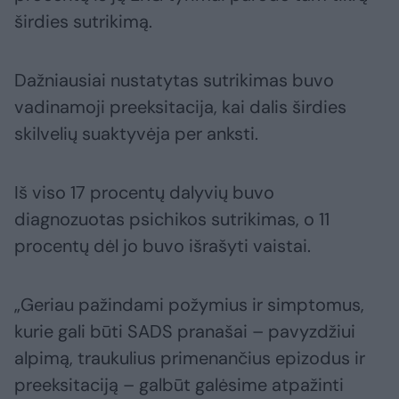
širdies sutrikimą.
Dažniausiai nustatytas sutrikimas buvo
vadinamoji preeksitacija, kai dalis širdies
skilvelių suaktyvėja per anksti.
Iš viso 17 procentų dalyvių buvo
diagnozuotas psichikos sutrikimas, o 11
procentų dėl jo buvo išrašyti vaistai.
„Geriau pažindami požymius ir simptomus,
kurie gali būti SADS pranašai – pavyzdžiui
alpimą, traukulius primenančius epizodus ir
preeksitaciją – galbūt galėsime atpažinti