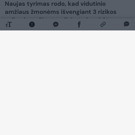
Naujas tyrimas rodo, kad vidutinio
amžiaus žmonėms išvengiant 3 rizikos
veiksnių – rūkymo, diabeto ir aukšto
kraujospūdžio – demencijos atsiradimą
galima pavėlinti iki 13 metų.
Daugiau nuotraukų (3)