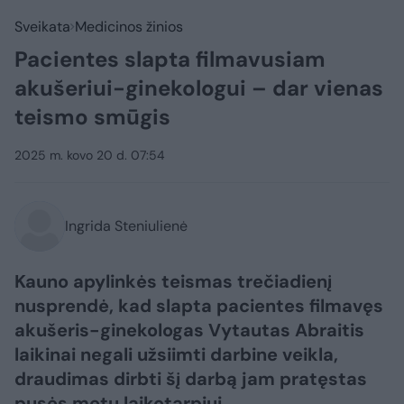
Sveikata
Medicinos žinios
Pacientes slapta filmavusiam
akušeriui-ginekologui – dar vienas
teismo smūgis
2025 m. kovo 20 d. 07:54
Ingrida Steniulienė
Kauno apylinkės teismas trečiadienį
nusprendė, kad slapta pacientes filmavęs
akušeris-ginekologas Vytautas Abraitis
laikinai negali užsiimti darbine veikla,
draudimas dirbti šį darbą jam pratęstas
pusės metų laikotarpiui.