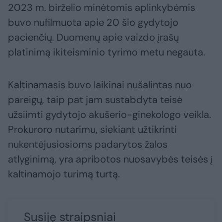
2023 m. birželio minėtomis aplinkybėmis
buvo nufilmuota apie 20 šio gydytojo
pacienčių. Duomenų apie vaizdo įrašų
platinimą ikiteisminio tyrimo metu negauta.
Kaltinamasis buvo laikinai nušalintas nuo
pareigų, taip pat jam sustabdyta teisė
užsiimti gydytojo akušerio-ginekologo veikla.
Prokuroro nutarimu, siekiant užtikrinti
nukentėjusiosioms padarytos žalos
atlyginimą, yra apribotos nuosavybės teisės į
kaltinamojo turimą turtą.
Susiję straipsniai