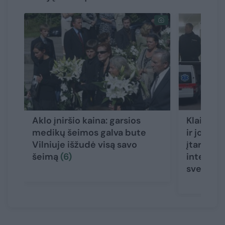
Aklo įniršio kaina: garsios
Klaipėdo
medikų šeimos galva bute
ir jos ar
Vilniuje išžudė visą savo
įtarimų a
šeimą
(6)
internat
sveikato