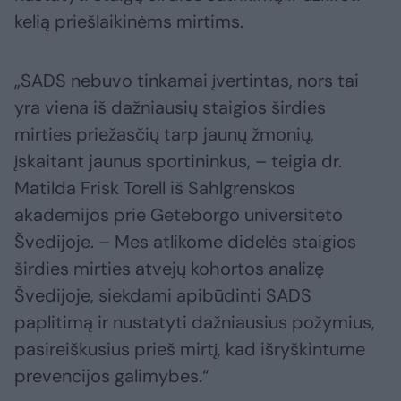
kelią priešlaikinėms mirtims.
„SADS nebuvo tinkamai įvertintas, nors tai
yra viena iš dažniausių staigios širdies
mirties priežasčių tarp jaunų žmonių,
įskaitant jaunus sportininkus, – teigia dr.
Matilda Frisk Torell iš Sahlgrenskos
akademijos prie Geteborgo universiteto
Švedijoje. – Mes atlikome didelės staigios
širdies mirties atvejų kohortos analizę
Švedijoje, siekdami apibūdinti SADS
paplitimą ir nustatyti dažniausius požymius,
pasireiškusius prieš mirtį, kad išryškintume
prevencijos galimybes.“