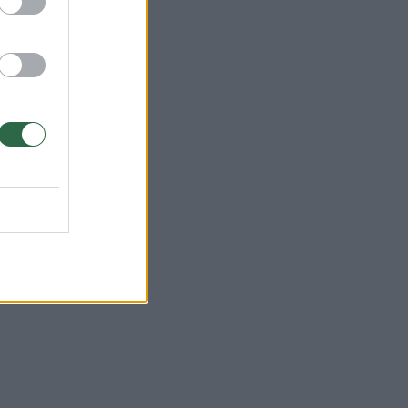
iką
ame
odė