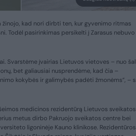
 žinojo, kad nori dirbti ten, kur gyvenimo ritmas
i. Todėl pasirinkimas persikelti į Zarasus nebuvo
i. Svarstėme įvairias Lietuvos vietoves – nuo šal
ajonų, bet galiausiai nusprendėme, kad čia –
enimo kokybės ir galimybės padėti žmonėms“, – 
 šeimos medicinos rezidentūrą Lietuvos sveikatos
lerius metus dirbo Pakruojo sveikatos centre bei
versiteto ligoninėje Kauno klinikose. Rezidentūros