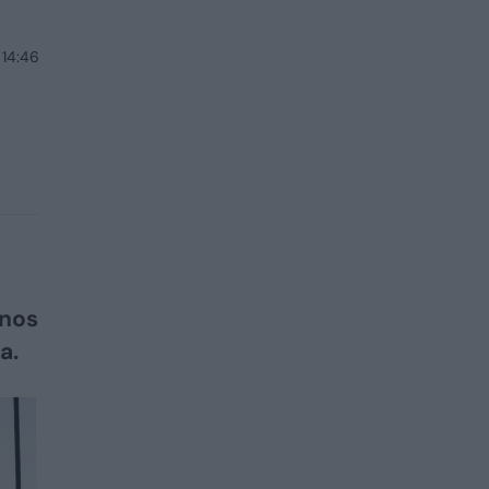
 14:46
enos
a.