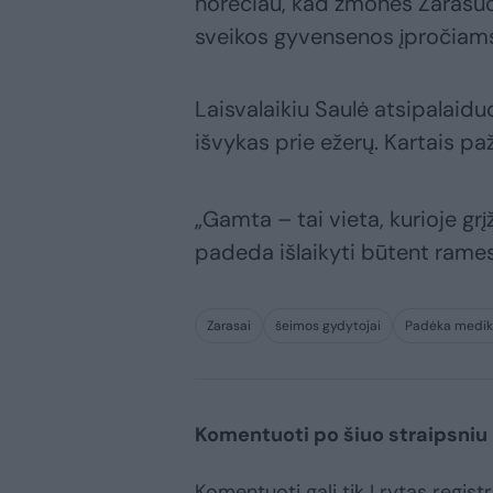
norėčiau, kad žmonės Zarasuo
sveikos gyvensenos įpročiams
Laisvalaikiu Saulė atsipalaid
išvykas prie ežerų. Kartais pažv
„Gamta – tai vieta, kurioje grįž
padeda išlaikyti būtent rames
Zarasai
šeimos gydytojai
Padėka medi
Komentuoti po šiuo straipsniu
Komentuoti gali tik Lrytas registr