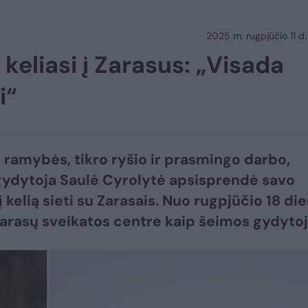
2025 m. rugpjūčio 11 d.
keliasi į Zarasus: „Visada
i“
i ramybės, tikro ryšio ir prasmingo darbo,
ydytoja Saulė Cyrolytė apsisprendė savo
 kelią sieti su Zarasais. Nuo rugpjūčio 18 di
 Zarasų sveikatos centre kaip šeimos gydytoj