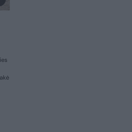
ies
sakė