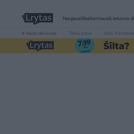
Naujausi
Skaitomiausi
Lietuvos d
Karas Ukrainoje
Žalioji erdvė
Ačiū, Prezident