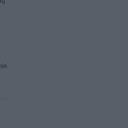
tų
ja.