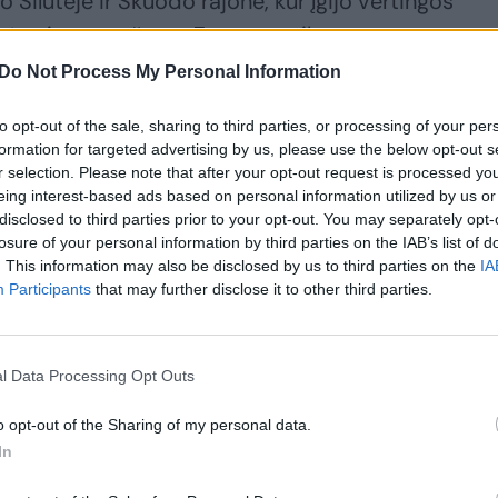
 Šilutėje ir Skuodo rajone, kur įgijo vertingos
 įstaigose, rašoma Zarasų sveikatos centro
Do Not Process My Personal Information
to opt-out of the sale, sharing to third parties, or processing of your per
formation for targeted advertising by us, please use the below opt-out s
r selection. Please note that after your opt-out request is processed y
eing interest-based ads based on personal information utilized by us or
disclosed to third parties prior to your opt-out. You may separately opt-
losure of your personal information by third parties on the IAB’s list of
. This information may also be disclosed by us to third parties on the
IA
Participants
that may further disclose it to other third parties.
l Data Processing Opt Outs
Tokių šeimos
Išsiblaškymas ar
gydytojų kaip
demencija?
o opt-out of the Sharing of my personal data.
Kristina, Lietuvoje –
Gydytojas geriatras
In
vienetai: jos kabinete
įvardijo esminį
pacientai išvysta
skirtumą: „Tai yra