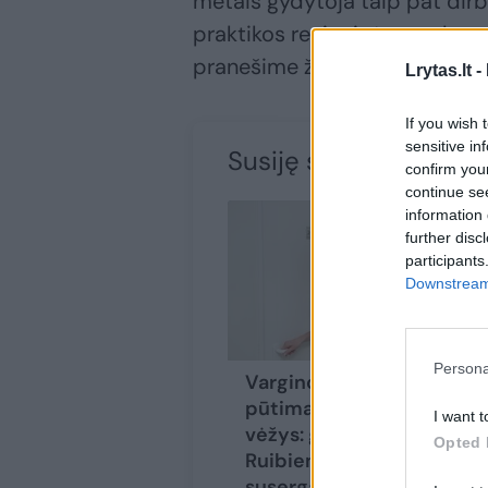
metais gydytoja taip pat dirbo
praktikos regioninėse gydymo
pranešime žiniasklaidai.
Lrytas.lt -
If you wish 
sensitive in
Susiję straipsniai
confirm you
continue se
information 
further disc
participants
Downstream 
Persona
Vargino tik pilvo
pūtimas, o buvo
I want t
vėžys: gydytoja E.
Opted 
Ruibienė pastebi –
suserga net 30-