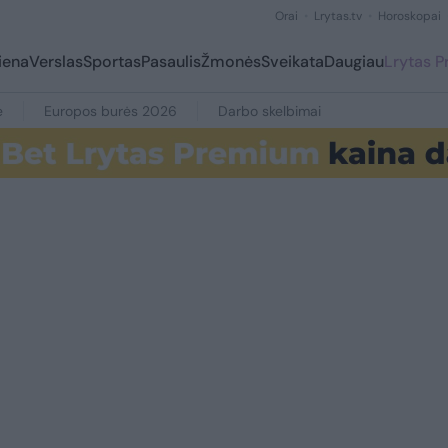
Orai
Lrytas.tv
Horoskopai
iena
Verslas
Sportas
Pasaulis
Žmonės
Sveikata
Daugiau
Lrytas 
e
Europos burės 2026
Darbo skelbimai