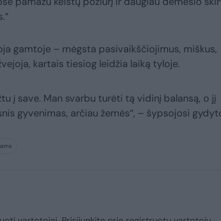
se pamažu keistų požiūrį ir daugiau dėmesio skir
.“
uoja gamtoje – mėgsta pasivaikščiojimus, miškus,
ejoja, kartais tiesiog leidžia laiką tyloje.
tu į save. Man svarbu turėti tą vidinį balansą, o jį
nis gyvenimas, arčiau žemės“, – šypsojosi gydyto
kams
uoti vartotojai. Prisijunkite prie registruotų vartotojų