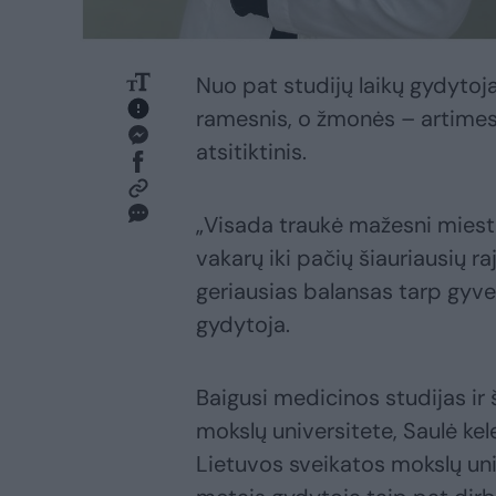
Nuo pat studijų laikų gydytoja
ramesnis, o žmonės – artimesn
atsitiktinis.
„Visada traukė mažesni miesta
vakarų iki pačių šiauriausių r
geriausias balansas tarp gyv
gydytoja.
Baigusi medicinos studijas ir
mokslų universitete, Saulė ke
Lietuvos sveikatos mokslų uni