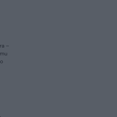
ra –
jimu
io