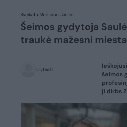
Sveikata
Medicinos žinios
Šeimos gydytoja Saulė 
traukė mažesni miesta
Ieškojus
Lrytas.lt
šeimos g
profesinį
ji dirbs