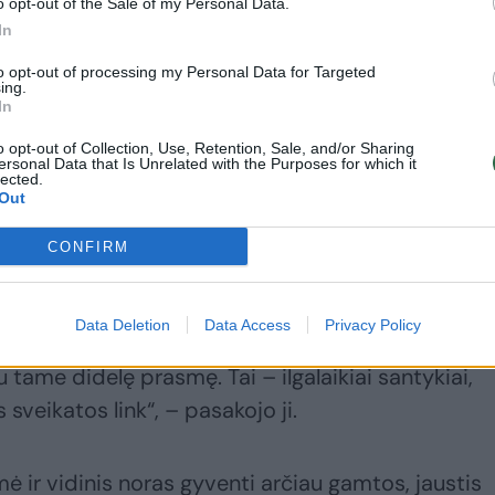
o opt-out of the Sale of my Personal Data.
neįprastą daiktą
rimti signalai“
In
to opt-out of processing my Personal Data for Targeted
ing.
In
o opt-out of Collection, Use, Retention, Sale, and/or Sharing
yvavo profesinių mainų programoje ir atliko prakt
ersonal Data that Is Unrelated with the Purposes for which it
lected.
ačiau pažvelgti į pacientų priežiūrą tarpkultūrini
Out
nemažai, tačiau būtent šeimos medicina jai pasir
CONFIRM
Data Deletion
Data Access
Privacy Policy
 su pacientu keliauji visą jo gyvenimą – nuo
 tame didelę prasmę. Tai – ilgalaikiai santykiai,
sveikatos link“, – pasakojo ji.
mė ir vidinis noras gyventi arčiau gamtos, jaustis