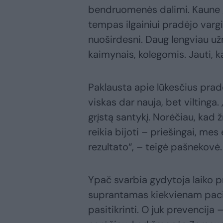
bendruomenės dalimi. Kaune g
tempas ilgainiui pradėjo varg
nuoširdesni. Daug lengviau užme
kaimynais, kolegomis. Jauti, ka
Paklausta apie lūkesčius prad
viskas dar nauja, bet viltinga.
grįstą santykį. Norėčiau, kad 
reikia bijoti – priešingai, me
rezultato“, – teigė pašnekovė.
Ypač svarbia gydytoja laiko p
suprantamas kiekvienam pacien
pasitikrinti. O juk prevencija 