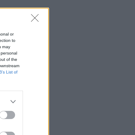
sonal or
ection to
ou may
 personal
out of the
 downstream
B’s List of