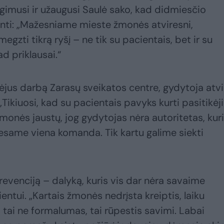
imusi ir užaugusi Saulė sako, kad didmiesčio
inti: „Mažesniame mieste žmonės atviresni,
gzti tikrą ryšį – ne tik su pacientais, bet ir su
d priklausai.“
ėjus darbą Zarasų sveikatos centre, gydytoja atvi
 „Tikiuosi, kad su pacientais pavyks kurti pasitikė
žmonės jaustų, jog gydytojas nėra autoritetas, kur
s esame viena komanda. Tik kartu galime siekti
revenciją – dalyką, kuris vis dar nėra savaime
tui. „Kartais žmonės nedrįsta kreiptis, laiku
– tai ne formalumas, tai rūpestis savimi. Labai