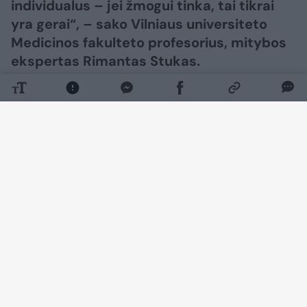
individualus – jei žmogui tinka, tai tikrai
yra gerai“, – sako Vilniaus universiteto
Medicinos fakulteto profesorius, mitybos
ekspertas Rimantas Stukas.
Daugiau nuotraukų (7)
„Bet tai nėra dalykas, kurį siūlome visiems.