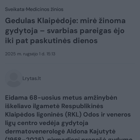
Sveikata
Medicinos žinios
Gedulas Klaipėdoje: mirė žinoma
gydytoja – svarbias pareigas ėjo
iki pat paskutinės dienos
2025 m. rugsėjo 1 d. 15:13
Lrytas.lt
Eidama 68-uosius metus amžinybėn
iškeliavo ilgametė Respublikinės
Klaipėdos ligoninės (RKL) Odos ir veneros
ligų centro vedėja gydytoja
dermatovenerologė Aldona Kajutytė
(1958–2025), pirmadienį pranešė gydymo