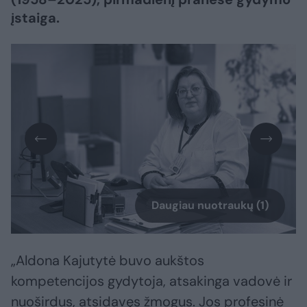
įstaiga.
Daugiau nuotraukų (1)
„Aldona Kajutytė buvo aukštos
kompetencijos gydytoja, atsakinga vadovė ir
nuoširdus, atsidavęs žmogus. Jos profesinė