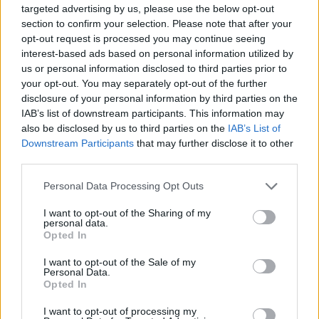
2005 m. jai patikėtas Odos ir veneros ligų
targeted advertising by us, please use the below opt-out
centro vadovės vaidmuo – šias pareigas ji
section to confirm your selection. Please note that after your
opt-out request is processed you may continue seeing
ėjo iki pat paskutinės dienos.
interest-based ads based on personal information utilized by
us or personal information disclosed to third parties prior to
your opt-out. You may separately opt-out of the further
disclosure of your personal information by third parties on the
Susiję straipsniai
IAB’s list of downstream participants. This information may
also be disclosed by us to third parties on the
IAB’s List of
Downstream Participants
that may further disclose it to other
third parties.
Personal Data Processing Opt Outs
I want to opt-out of the Sharing of my
personal data.
Opted In
I want to opt-out of the Sale of my
Personal Data.
Opted In
Vėžiu susirgusį A. Kulakauską
20 metų 
sukrėtė ir 42-ejų dukros
dirbanti
I want to opt-out of processing my