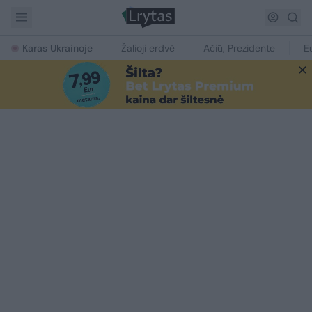
Karas Ukrainoje
Žalioji erdvė
Ačiū, Prezidente
E