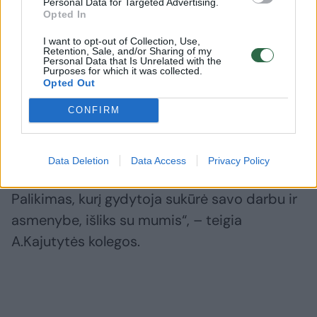
diagnozė: tada išsitirti ėjo
dar šnek
Personal Data for Targeted Advertising.
Opted In
visa giminė
(1)
požymius
I want to opt-out of Collection, Use,
Retention, Sale, and/or Sharing of my
Personal Data that Is Unrelated with the
Purposes for which it was collected.
Opted Out
„Reiškiame nuoširdžią užuojautą gydytojos
CONFIRM
šeimai, artimiesiems, kolegoms ir visiems,
kurie ją pažinojo.
Data Deletion
Data Access
Privacy Policy
Palikimas, kurį gydytoja sukūrė savo darbu ir
asmenybe, išliks su mumis“, – teigia
A.Kajutytės kolegos.