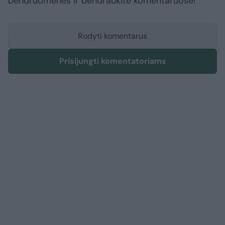
bendruomenės ir bendraukite komentaruose!
Rodyti komentarus
Prisijungti komentatoriams