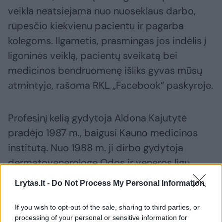
veikla neatsiejama nuo nuoseklaus darbo,
rūpesčio kiekvienu pacientu ir pagarba
kolegoms. Ilgametis, prasmingas jos indėlis į
ligoninės veiklą, pacientų sveikatą bei
medicinos bendruomenę išliks gyvas mūsų
atmintyje, rašoma RKL „Facebook“ paskyroje.
Profesinį kelią gydytoja Aldona Kajutytė
pradėjo 1987 m., baigusi Kauno medicinos
institutą. Nuo 1988 m. ji dirbo gydytoja
dermatovenerologe Odos ir veneros ligų
poliklinikoje, kuri 1999 m. tapo Respublikinės
Lrytas.lt -
Do Not Process My Personal Information
Klaipėdos ligoninės dalimi.
If you wish to opt-out of the sale, sharing to third parties, or
processing of your personal or sensitive information for