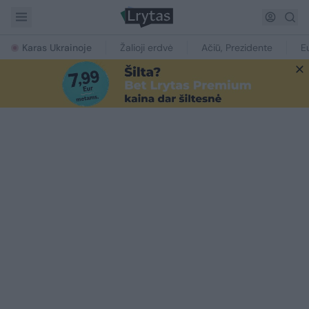
Karas Ukrainoje
Žalioji erdvė
Ačiū, Prezidente
E