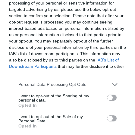
processing of your personal or sensitive information for
targeted advertising by us, please use the below opt-out
section to confirm your selection. Please note that after your
Susiję straipsniai
opt-out request is processed you may continue seeing
interest-based ads based on personal information utilized by
us or personal information disclosed to third parties prior to
your opt-out. You may separately opt-out of the further
disclosure of your personal information by third parties on the
IAB’s list of downstream participants. This information may
also be disclosed by us to third parties on the
IAB’s List of
Downstream Participants
that may further disclose it to other
third parties.
Personal Data Processing Opt Outs
Protestų fone – medikų
Seimo ko
I want to opt-out of the Sharing of my
personal data.
signalas valdžiai: prašo
dėl siūl
Opted In
neprileisti „aušriečių“ prie
priemoka
SAM
(8)
lėšomis
I want to opt-out of the Sale of my
Personal Data.
paslauga
Opted In