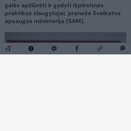
galės apžiūrėti ir gydyti išplėstinės
praktikos slaugytojai, pranešė Sveikatos
apsaugos ministerija (SAM).
Daugiau nuotraukų (9)
Tikimasi, kad tai sutrumpins pacientų