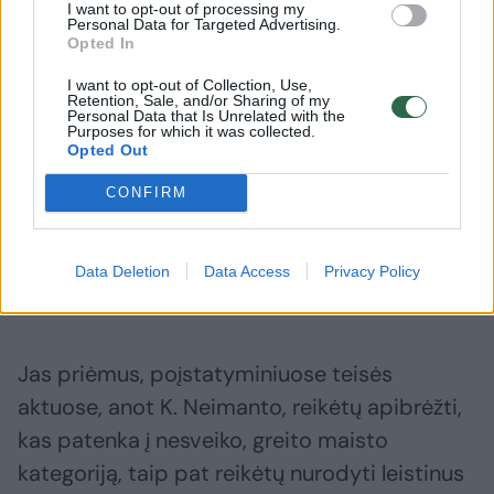
I want to opt-out of processing my
Personal Data for Targeted Advertising.
Opted In
I want to opt-out of Collection, Use,
„Maisto produktai, turintys daug cukraus,
Retention, Sale, and/or Sharing of my
Personal Data that Is Unrelated with the
druskos, riebalų, konservantų, tiesiogiai daro
Purposes for which it was collected.
Opted Out
įtaką žmonių sveikatai, psichologinei būklei
CONFIRM
bei savijautai. (...) Reklama, kaip įrodyta, daro
poveikį žmonių pasirinkimams, skatina
didesnį nesveiko maisto suvartojimą“, – sako
Data Deletion
Data Access
Privacy Policy
įstatymo pataisų autorius K. Neimantas.
Jas priėmus, poįstatyminiuose teisės
aktuose, anot K. Neimanto, reikėtų apibrėžti,
kas patenka į nesveiko, greito maisto
kategoriją, taip pat reikėtų nurodyti leistinus