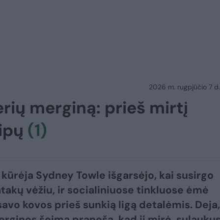
2026 m. rugpjūčio 7 d.
ių merginą: prieš mirtį
aipų
(1)
 kūrėja Sydney Towle išgarsėjo, kai susirgo
atakų vėžiu, ir socialiniuose tinkluose ėmė
 savo kovos prieš sunkią ligą detalėmis. Deja,
rginos šeima praneša, kad ji mirė, sulaukus