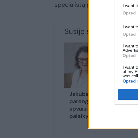
specialistų pritraukimo probl
I want t
Opted 
I want t
Susiję straipsniai
Opted 
I want 
Advertis
Opted 
I want t
of my P
was col
Opted 
Jakubauskienė apie
parengtą pagalbinio
apvaisinimo projektą:
palaikymą turime