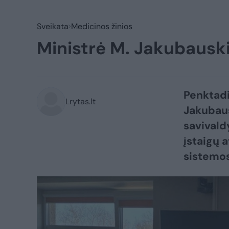
Sveikata
Medicinos žinios
Ministrė M. Jakubausk
Penktadi
Lrytas.lt
Jakubaus
savivald
įstaigų 
sistemos