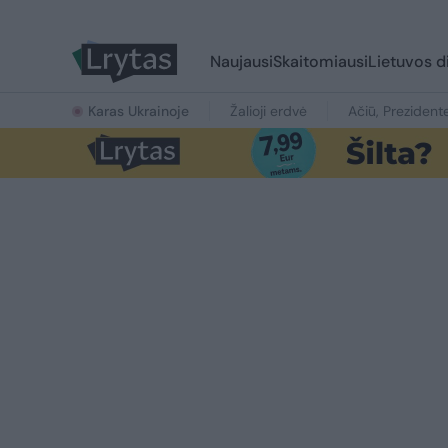
Naujausi
Skaitomiausi
Lietuvos d
Karas Ukrainoje
Žalioji erdvė
Ačiū, Prezident