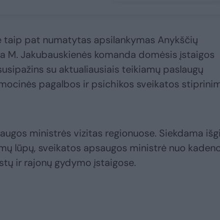
je taip pat numatytas apsilankymas Anykščių
Čia M. Jakubauskienės komanda domėsis įstaigos
susipažins su aktualiausiais teikiamų paslaugų
emocinės pagalbos ir psichikos sveikatos stiprini
augos ministrės vizitas regionuose. Siekdama išgi
mų lūpų, sveikatos apsaugos ministrė nuo kadenc
stų ir rajonų gydymo įstaigose.