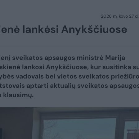
2026 m. kovo 27 d.
ienė lankėsi Anykščiuose
enį sveikatos apsaugos ministrė Marija
kienė lankosi Anykščiuose, kur susitinka s
ybės vadovais bei vietos sveikatos priežiūr
atstovais aptarti aktualių sveikatos apsaugo
 klausimų.