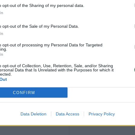
ematika.
o opt-out of the Sharing of my personal data.
In
o opt-out of the Sale of my Personal Data.
In
to opt-out of processing my Personal Data for Targeted
ing.
In
o opt-out of Collection, Use, Retention, Sale, and/or Sharing
ersonal Data that Is Unrelated with the Purposes for which it
lected.
Out
Valstybė
M. Jakubauskienė dėl
CONFIRM
kompensuos 12 naujų
Sveikatos draudimo
vaistų nuo vėžio
įstatymo pataisų:
ieškosime
Data Deletion
Data Access
Privacy Policy
kompromiso