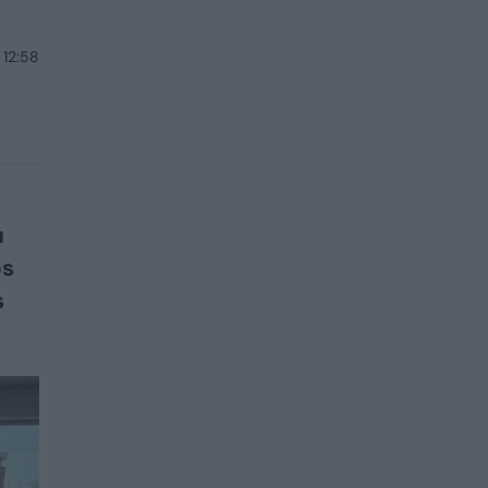
 12:58
u
os
s