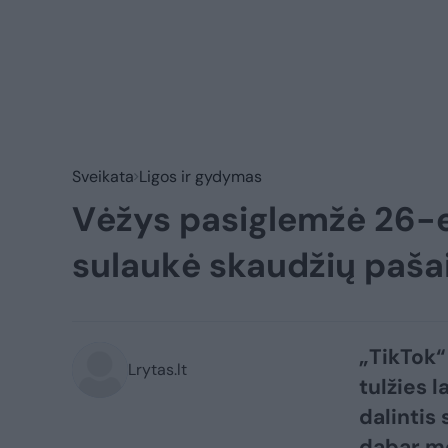
Sveikata
Ligos ir gydymas
Vėžys pasiglemžė 26-er
sulaukė skaudžių paš
„TikTok“
Lrytas.lt
tulžies l
dalintis
dabar me