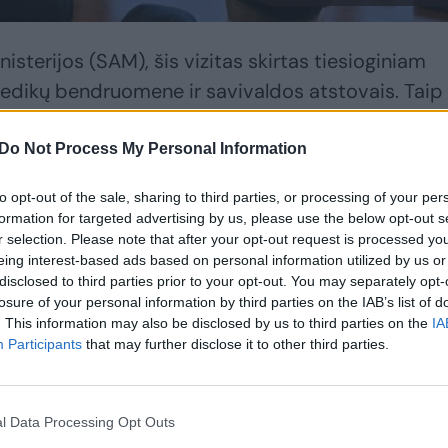
sterijos (SAM), šis vizitas skirtas tiesioginiam
medikų bendruomene ir savivaldos atstovais. Taip
s sveikatos priežiūros įstaigų situaciją bei
ektyvinimui gerinti.
Do Not Process My Personal Information
to opt-out of the sale, sharing to third parties, or processing of your per
o įstaigų pastangos išsaugoti sveikatos priežiūro
formation for targeted advertising by us, please use the below opt-out s
r selection. Please note that after your opt-out request is processed y
a vienas iš pagrindinių prioritetų. Susitikimai
eing interest-based ads based on personal information utilized by us or
pamatyti, kuo gyvena bendruomenės ir išgirsti viet
disclosed to third parties prior to your opt-out. You may separately opt-
losure of your personal information by third parties on the IAB’s list of
kaip efektyviau spręsti specifinius rajono iššūkius“
. This information may also be disclosed by us to third parties on the
IA
bauskienė.
Participants
that may further disclose it to other third parties.
avivaldybės atstovais diskusijų centre – paslaug
l Data Processing Opt Outs
 gyventojams, įstaigų finansinis tvarumas bei