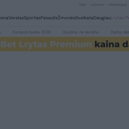
Orai
Lrytas.tv
Horoskopai
iena
Verslas
Sportas
Pasaulis
Žmonės
Sveikata
Daugiau
Lrytas 
e
Europos burės 2026
Gyvenu, ne skrolinu
Darbo ske