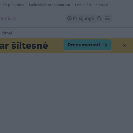
TV programa
Laikraščio prenumerata
Lrytas EN
Kontaktai
Premium
Prisijungti
lbimai