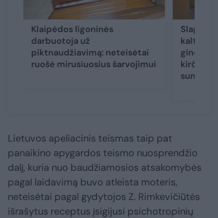
Klaipėdos ligoninės
Slaptu p
darbuotoja už
kaltinam
piktnaudžiavimą: neteisėtai
ginekolo
ruošė mirusiuosius šarvojimui
kirčio: 
sumalti į
Lietuvos apeliacinis teismas taip pat
panaikino apygardos teismo nuosprendžio
dalį, kuria nuo baudžiamosios atsakomybės
pagal laidavimą buvo atleista moteris,
neteisėtai pagal gydytojos Z. Rimkevičiūtės
išrašytus receptus įsigijusi psichotropinių