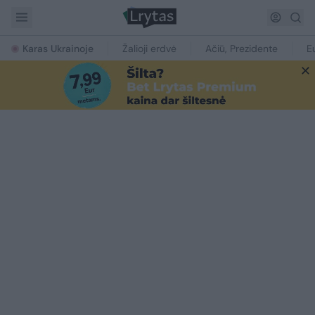
Karas Ukrainoje
Žalioji erdvė
Ačiū, Prezidente
E