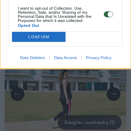
Lrytas.lt
I want to opt-out of Collection, Use,
Retention, Sale, and/or Sharing of my
Personal Data that Is Unrelated with the
Tikriausiai esate girdėję, kad 10 000
Purposes for which it was collected.
žingsnių per dieną yra raktas į geresnę
Opted Out
sveikatą ir ilgaamžiškumą. Bet ar šis
CONFIRM
skaičius nėra „nuleistas iš lubų“?
Data Deletion
Data Access
Privacy Policy
Daugiau nuotraukų (1)