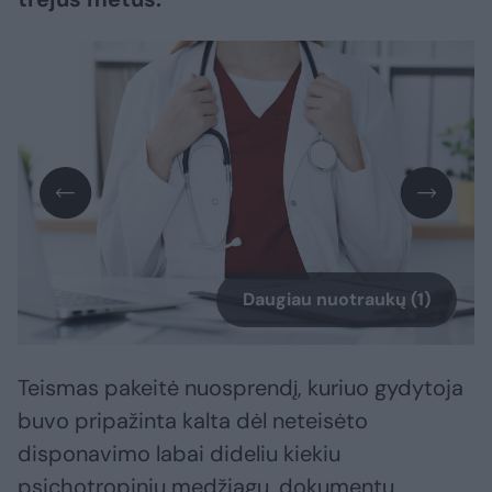
Daugiau nuotraukų (1)
Teismas pakeitė nuosprendį, kuriuo gydytoja
buvo pripažinta kalta dėl neteisėto
disponavimo labai dideliu kiekiu
psichotropinių medžiagų, dokumentų