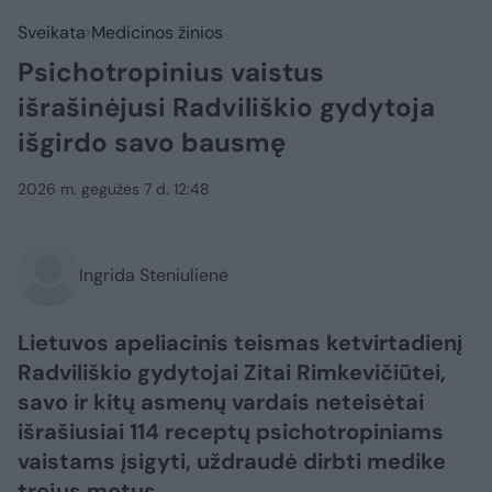
Sveikata
Medicinos žinios
Psichotropinius vaistus
išrašinėjusi Radviliškio gydytoja
išgirdo savo bausmę
2026 m. gegužės 7 d. 12:48
Ingrida Steniulienė
Lietuvos apeliacinis teismas ketvirtadienį
Radviliškio gydytojai Zitai Rimkevičiūtei,
savo ir kitų asmenų vardais neteisėtai
išrašiusiai 114 receptų psichotropiniams
vaistams įsigyti, uždraudė dirbti medike
trejus metus.