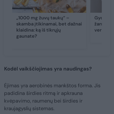
„1000 mg žuvų taukų“ –
Gydytoja
skamba įtikinamai, bet dažnai
žarnyno 
klaidina: ką iš tikrųjų
verčia s
gaunate?
Kodėl vaikščiojimas yra naudingas?
Ėjimas yra aerobinės mankštos forma. Jis
padidina širdies ritmą ir apkrauna
kvėpavimo, raumenų bei širdies ir
kraujagyslių sistemas.