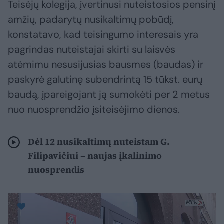
Teisėjų kolegija, įvertinusi nuteistosios pensinį
amžių, padarytų nusikaltimų pobūdį,
konstatavo, kad teisingumo interesais yra
pagrindas nuteistajai skirti su laisvės
atėmimu nesusijusias bausmes (baudas) ir
paskyrė galutinę subendrintą 15 tūkst. eurų
baudą, įpareigojant ją sumokėti per 2 metus
nuo nuosprendžio įsiteisėjimo dienos.
Dėl 12 nusikaltimų nuteistam G.
Filipavičiui – naujas įkalinimo
nuosprendis