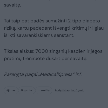
savaitę.
Tai taip pat padės sumažinti 2 tipo diabeto
riziką, kartu padedant išvengti kritimų ir ilgiau
išlikti savarankiškiems senstant.
Tikslas aiškus: 7000 žingsnių kasdien ir jėgos
pratimų treniruotė dukart per savaitę.
Parengta pagal „MedicalXpress“ inf.
ėjimas
žingsniai
mankšta
Rodyti daugiau žymių