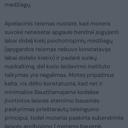
medžiagų.
Apeliacinis teismas nustatė, kad moteris
suvokė neteisėtai apgaule bendrai įsigyjanti
labai didelį kiekį psichotropinių medžiagų
(apygardos teismas nebuvo konstatavęs
labai didelio kiekio) ir padarė sunkų
nusikaltimą, dėl kurio laidavimo instituto
taikymas yra negalimas. Moterį pripažinus
kalta, vis dėlto konstatuota, kad net ir
minimalios Baudžiamajame kodekse
įtvirtintos laisvės atėmimo bausmės
paskyrimas prieštarautų teisingumo
principui, todėl moteriai paskirta subendrinta
laisvės apribojimo 1 metams bausmė,