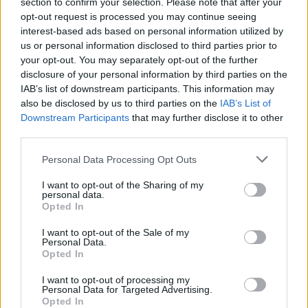
section to confirm your selection. Please note that after your
opt-out request is processed you may continue seeing
interest-based ads based on personal information utilized by
us or personal information disclosed to third parties prior to
your opt-out. You may separately opt-out of the further
disclosure of your personal information by third parties on the
IAB’s list of downstream participants. This information may
also be disclosed by us to third parties on the
IAB’s List of
Downstream Participants
that may further disclose it to other
third parties.
Sveikata
Gyvenu sveikai
Personal Data Processing Opt Outs
10 000 žingsnių taisyklė –
I want to opt-out of the Sharing of my
personal data.
pramanas: atskleidė, kiek užtenka
Opted In
iš tikrųjų
I want to opt-out of the Sale of my
Personal Data.
Opted In
2026 m. rugpjūčio 7 d. 12:22
I want to opt-out of processing my
Personal Data for Targeted Advertising.
Opted In