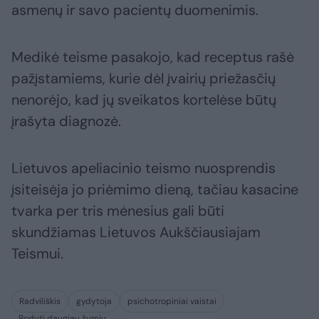
asmenų ir savo pacientų duomenimis.
Medikė teisme pasakojo, kad receptus rašė
pažįstamiems, kurie dėl įvairių priežasčių
nenorėjo, kad jų sveikatos kortelėse būtų
įrašyta diagnozė.
Lietuvos apeliacinio teismo nuosprendis
įsiteisėja jo priėmimo dieną, tačiau kasacine
tvarka per tris mėnesius gali būti
skundžiamas Lietuvos Aukščiausiajam
Teismui.
Radviliškis
gydytoja
psichotropiniai vaistai
Rodyti daugiau žymių