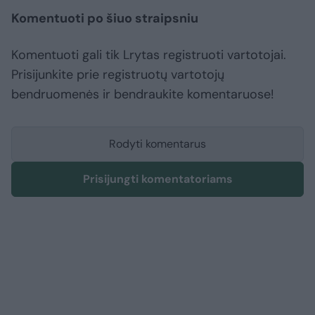
Komentuoti po šiuo straipsniu
Komentuoti gali tik Lrytas registruoti vartotojai.
Prisijunkite prie registruotų vartotojų
bendruomenės ir bendraukite komentaruose!
Rodyti komentarus
Prisijungti komentatoriams