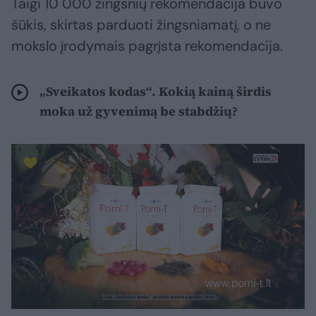
Taigi 10 000 žingsnių rekomendacija buvo
šūkis, skirtas parduoti žingsniamatį, o ne
mokslo įrodymais pagrįsta rekomendacija.
„Sveikatos kodas“. Kokią kainą širdis
moka už gyvenimą be stabdžių?