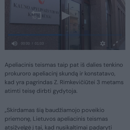
Apeliacinis teismas taip pat iš dalies tenkino
prokuroro apeliacinį skundą ir konstatavo,
kad yra pagrindas Z. Rimkevičiūtei 3 metams
atimti teisę dirbti gydytoja.
„Skirdamas šią baudžiamojo poveikio
priemonę, Lietuvos apeliacinis teismas
atsižvelgė į tai, kad nusikaltimai padaryti