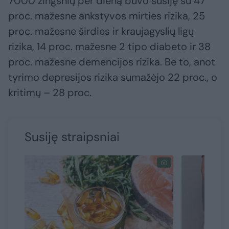
7000 žingsnių per dieną buvo susiję su 47
proc. mažesne ankstyvos mirties rizika, 25
proc. mažesne širdies ir kraujagyslių ligų
rizika, 14 proc. mažesne 2 tipo diabeto ir 38
proc. mažesne demencijos rizika. Be to, anot
tyrimo depresijos rizika sumažėjo 22 proc., o
kritimų – 28 proc.
Susiję straipsniai