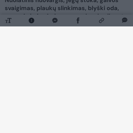
Nuolatinis nuovargis, jėgų stoka, galvos
svaigimas, plaukų slinkimas, blyški oda,
neramių kojų sindromas ar dusulys lipant
laiptais dažnai nurašomi įtemptam
gyvenimo ritmui, stresui ar miego
trūkumui. Vis dėlto šie simptomai gali
įspėti mus apie vieną dažniausių kraujo
sutrikimų – geležies stokos anemiją,
rašoma pranešime žiniasklaidai.