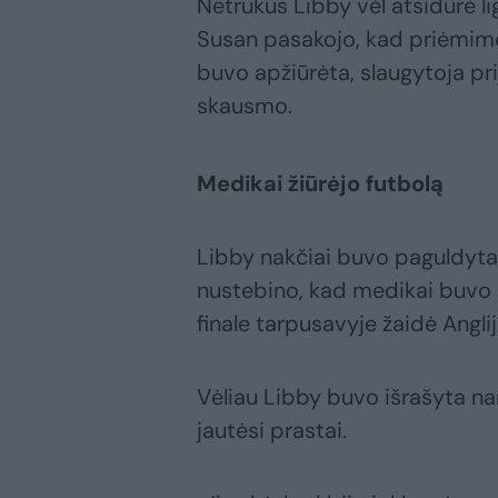
Netrukus Libby vėl atsidūrė lig
Susan pasakojo, kad priėmimo 
buvo apžiūrėta, slaugytoja pri
skausmo.
Medikai žiūrėjo futbolą
Libby nakčiai buvo paguldyta į
nustebino, kad medikai buvo
finale tarpusavyje žaidė Anglij
Vėliau Libby buvo išrašyta nam
jautėsi prastai.