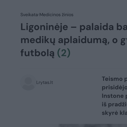
Sveikata
Medicinos žinios
Ligoninėje – palaida b
medikų aplaidumą, o gy
futbolą
(2)
Teismo p
Lrytas.lt
prisidėj
Instone 
iš pradži
skyrė kl