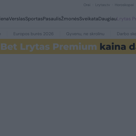
Orai
Lrytas.tv
Horoskopai
iena
Verslas
Sportas
Pasaulis
Žmonės
Sveikata
Daugiau
Lrytas 
e
Europos burės 2026
Gyvenu, ne skrolinu
Darbo ske