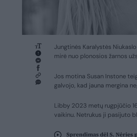
Jungtinės Karalystės Niukaslo 
mirė nuo plonosios žarnos už
Jos motina Susan Instone teig
galvojo, kad jauna mergina negal
Libby 2023 metų rugpjūčio 16 
vaikinu. Netrukus ji pasijuto b
Sprendimas dėl S. Nėries 