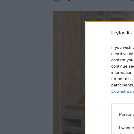
Lrytas.lt -
If you wish 
sensitive in
confirm you
continue se
information 
further disc
participants
Downstream 
Persona
I want t