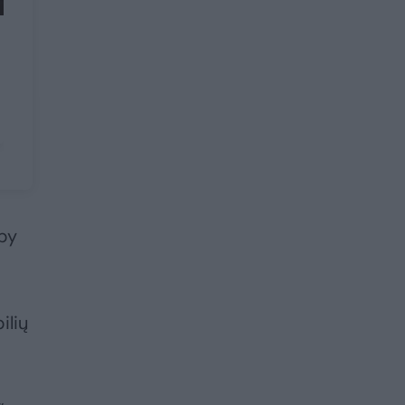
bby
ilių