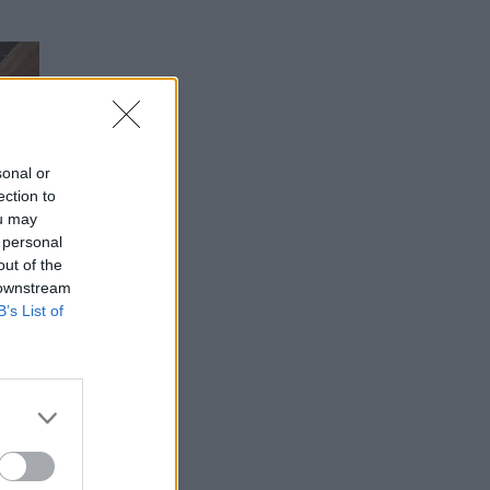
sonal or
ection to
ou may
 personal
out of the
 downstream
B’s List of