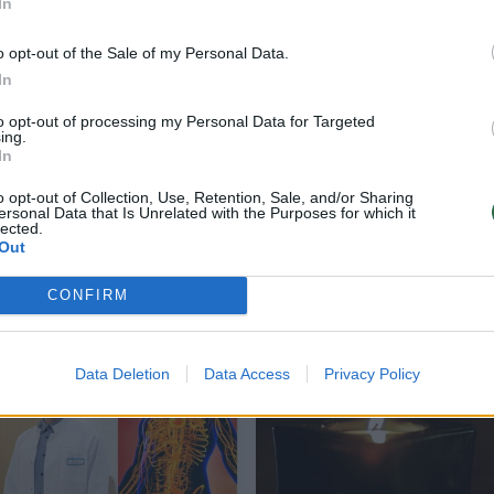
In
o opt-out of the Sale of my Personal Data.
In
to opt-out of processing my Personal Data for Targeted
ing.
uvežta į ligoninės skubios pagalbos centrą. Jai
In
nimo, tačiau, pasak Libby, jos neapžiūrėjo joks
o opt-out of Collection, Use, Retention, Sale, and/or Sharing
ersonal Data that Is Unrelated with the Purposes for which it
lected.
Out
CONFIRM
Data Deletion
Data Access
Privacy Policy