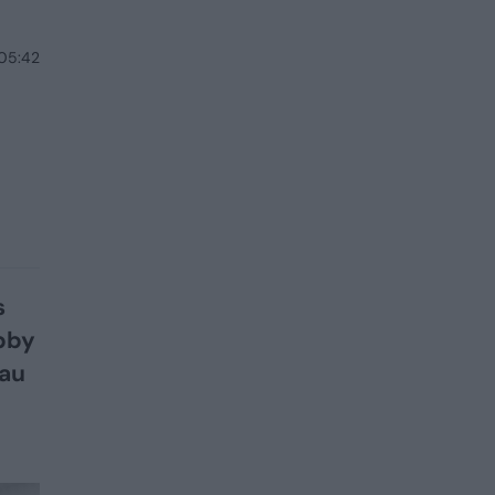
 05:42
s
ibby
iau