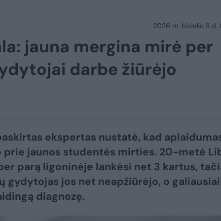
2026 m. birželio 3 d.
ala: jauna mergina mirė per
dytojai darbe žiūrėjo
askirtas ekspertas nustatė, kad aplaiduma
o prie jaunos studentės mirties. 20-metė L
per parą ligoninėje lankėsi net 3 kartus, tač
ų gydytojas jos net neapžiūrėjo, o galiausiai
aidingą diagnozę.