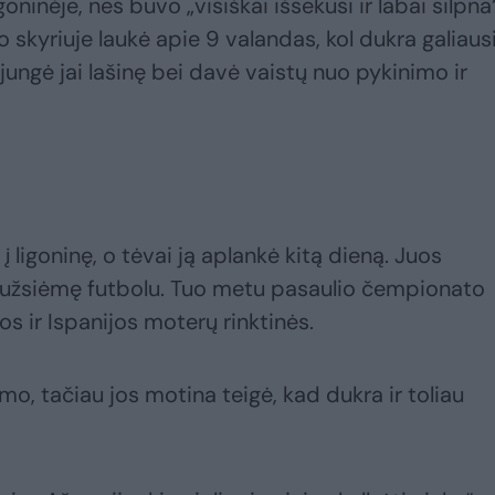
oninėje, nes buvo „visiškai išsekusi ir labai silpna“
skyriuje laukė apie 9 valandas, kol dukra galiausi
jungė jai lašinę bei davė vaistų nuo pykinimo ir
 ligoninę, o tėvai ją aplankė kitą dieną. Juos
 užsiėmę futbolu. Tuo metu pasaulio čempionato
os ir Ispanijos moterų rinktinės.
o, tačiau jos motina teigė, kad dukra ir toliau