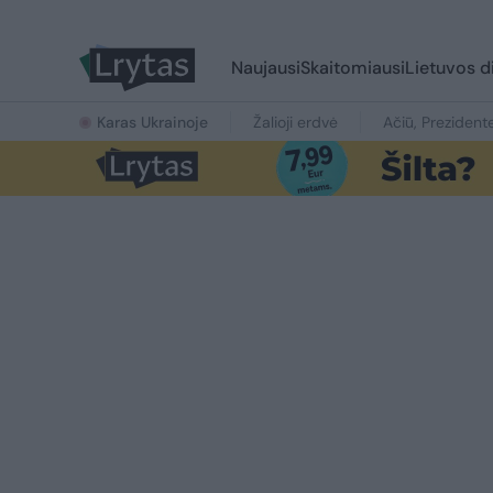
Naujausi
Skaitomiausi
Lietuvos d
Karas Ukrainoje
Žalioji erdvė
Ačiū, Prezident