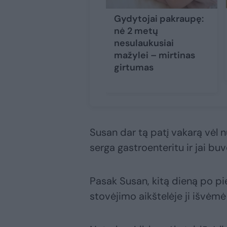
Gydytojai pakraupę:
nė 2 metų
nesulaukusiai
mažylei – mirtinas
girtumas
Susan dar tą patį vakarą vėl 
serga gastroenteritu ir jai buv
Pasak Susan, kitą dieną po pi
stovėjimo aikštelėje ji išvėmė 