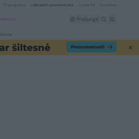
TV programa
Laikraščio prenumerata
Lrytas EN
Kontaktai
Premium
Prisijungti
lbimai