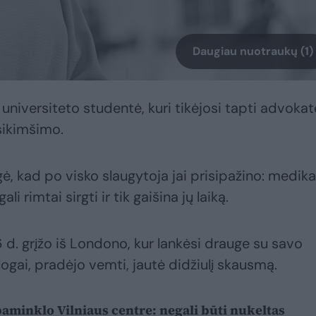
Daugiau nuotraukų (1)
universiteto studentė, kuri tikėjosi tapti advokat
sikimšimo.
ė, kad po visko slaugytoja jai prisipažino: medika
i rimtai sirgti ir tik gaišina jų laiką.
d. grįžo iš Londono, kur lankėsi drauge su savo
logai, pradėjo vemti, jautė didžiulį skausmą.
paminklo Vilniaus centre: negali būti nukeltas