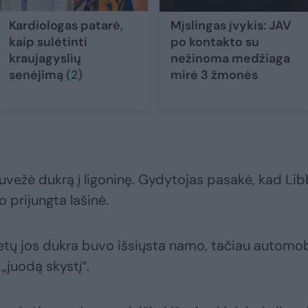
Kardiologas patarė,
Mįslingas įvykis: JAV
kaip sulėtinti
po kontakto su
kraujagyslių
nežinoma medžiaga
senėjimą
(2)
mirė 3 žmonės
nuvežė dukrą į ligoninę. Gydytojas pasakė, kad Li
o prijungta lašinė.
etų jos dukra buvo išsiųsta namo, tačiau automob
„juodą skystį“.