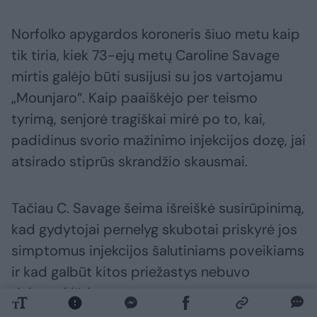
Norfolko apygardos koroneris šiuo metu kaip
tik tiria, kiek 73-ejų metų Caroline Savage
mirtis galėjo būti susijusi su jos vartojamu
„Mounjaro“. Kaip paaiškėjo per teismo
tyrimą, senjorė tragiškai mirė po to, kai,
padidinus svorio mažinimo injekcijos dozę, jai
atsirado stiprūs skrandžio skausmai.
Tačiau C. Savage šeima išreiškė susirūpinimą,
kad gydytojai pernelyg skubotai priskyrė jos
simptomus injekcijos šalutiniams poveikiams
ir kad galbūt kitos priežastys nebuvo
tinkamai ištirtos.