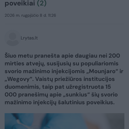
poveikiai
(2)
2026 m. rugpjūčio 8 d. 11:26
Lrytas.lt
Šiuo metu pranešta apie daugiau nei 200
mirties atvejų, susijusių su populiariomis
svorio mažinimo injekcijomis „Mounjaro“ ir
„Wegovy“. Vaistų priežiūros institucijos
duomenimis, taip pat užregistruota 15
000 pranešimų apie „sunkius“ šių svorio
mažinimo injekcijų šalutinius poveikius.