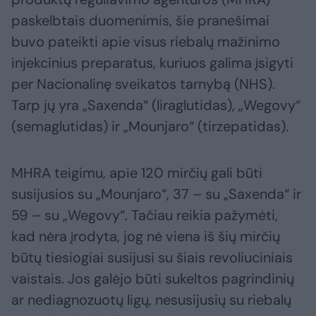
paskelbtais duomenimis, šie pranešimai
buvo pateikti apie visus riebalų mažinimo
injekcinius preparatus, kuriuos galima įsigyti
per Nacionalinę sveikatos tarnybą (NHS).
Tarp jų yra „Saxenda“ (liraglutidas), „Wegovy“
(semaglutidas) ir „Mounjaro“ (tirzepatidas).
MHRA teigimu, apie 120 mirčių gali būti
susijusios su „Mounjaro“, 37 – su „Saxenda“ ir
59 – su „Wegovy“. Tačiau reikia pažymėti,
kad nėra įrodyta, jog nė viena iš šių mirčių
būtų tiesiogiai susijusi su šiais revoliuciniais
vaistais. Jos galėjo būti sukeltos pagrindinių
ar nediagnozuotų ligų, nesusijusių su riebalų