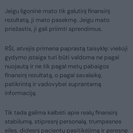
Jeigu ligoninė mato tik galutinį finansinį
rezultatą, ji mato pasekmę. Jeigu mato
priežastis, ji gali priimti sprendimus.
RŠL atvejis primena paprastą taisyklę: viešoji
gydymo įstaiga turi būti valdoma ne pagal
nuojautą ir ne tik pagal metų pabaigos
finansinį rezultatą, o pagal savalaikę,
patikrintą ir vadovybei suprantamą
informaciją.
Tik tada galima kalbėti apie realų finansinį
stabilumą, stipresnį personalą, trumpesnes
eiles, didesnį pacientų pasitikėjimą ir geresnę