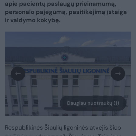
apie pacientų paslaugų prieinamumą,
personalo pajėgumą, pasitikėjimą įstaiga
ir valdymo kokybę.
Daugiau nuotraukų (1)
Respublikinės Šiaulių ligoninės atvejis šiuo