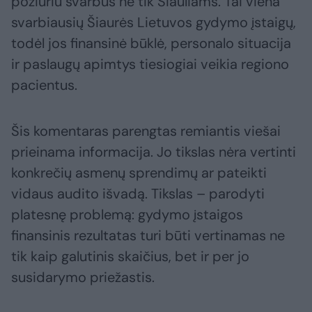
požiūriu svarbus ne tik Šiauliams. Tai viena
svarbiausių Šiaurės Lietuvos gydymo įstaigų,
todėl jos finansinė būklė, personalo situacija
ir paslaugų apimtys tiesiogiai veikia regiono
pacientus.
Šis komentaras parengtas remiantis viešai
prieinama informacija. Jo tikslas nėra vertinti
konkrečių asmenų sprendimų ar pateikti
vidaus audito išvadą. Tikslas – parodyti
platesnę problemą: gydymo įstaigos
finansinis rezultatas turi būti vertinamas ne
tik kaip galutinis skaičius, bet ir per jo
susidarymo priežastis.