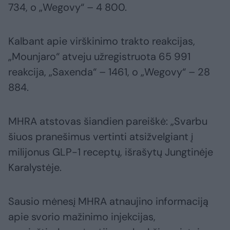
734, o „Wegovy“ – 4 800.
Kalbant apie virškinimo trakto reakcijas,
„Mounjaro“ atveju užregistruota 65 991
reakcija, „Saxenda“ – 1461, o „Wegovy“ – 28
884.
MHRA atstovas šiandien pareiškė: „Svarbu
šiuos pranešimus vertinti atsižvelgiant į
milijonus GLP-1 receptų, išrašytų Jungtinėje
Karalystėje.
Sausio mėnesį MHRA atnaujino informaciją
apie svorio mažinimo injekcijas,