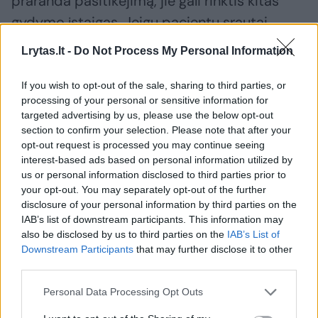
praranda pasitikėjimą, jie gali rinktis kitas
gydymo įstaigas. Jeigu pacientų srautai
mažėja, blogėja sutarties su ligonių kasa
Lrytas.lt -
Do Not Process My Personal Information
vykdymas ir didėja finansinė įtampa.
If you wish to opt-out of the sale, sharing to third parties, or
processing of your personal or sensitive information for
Lygiai taip pat finansinis nestabilumas veikia
targeted advertising by us, please use the below opt-out
kokybę. Kai įstaiga neturi finansinio
section to confirm your selection. Please note that after your
opt-out request is processed you may continue seeing
stabilumo, sunkiau investuoti į įrangą, darbo
interest-based ads based on personal information utilized by
sąlygas, personalo išsaugojimą, kvalifikacijos
us or personal information disclosed to third parties prior to
your opt-out. You may separately opt-out of the further
kėlimą ir procesų tobulinimą.
disclosure of your personal information by third parties on the
IAB’s list of downstream participants. This information may
also be disclosed by us to third parties on the
IAB’s List of
Todėl ligoninės finansinis rezultatas nėra vien
Downstream Participants
that may further disclose it to other
finansų skyriaus klausimas. Jis yra visos
third parties.
įstaigos vadybos rezultatas.
Personal Data Processing Opt Outs