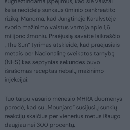
sugriežtindama įspėjimus, kad šie vaistai
kelia nedidelę sunkaus ūminio pankreatito
riziką. Manoma, kad Jungtinėje Karalystėje
svorio mažinimo vaistus vartoja apie 1,6
milijono žmonių. Praėjusią savaitę laikraščio
„The Sun“ tyrimas atskleidė, kad praėjusiais
metais per Nacionalinę sveikatos tarnybą
(NHS) kas septynias sekundes buvo
išrašomas receptas riebalų mažinimo
injekcijai.
Tuo tarpu vasario mėnesio MHRA duomenys
parodė, kad su „Mounjaro“ susijusių sunkių
reakcijų skaičius per vienerius metus išaugo
daugiau nei 300 procentų.