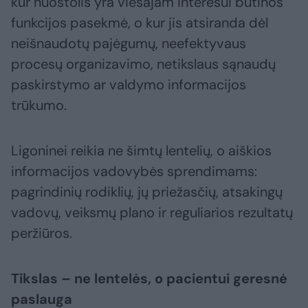
kur nuostolis yra viešajam interesui būtinos
funkcijos pasekmė, o kur jis atsiranda dėl
neišnaudotų pajėgumų, neefektyvaus
procesų organizavimo, netikslaus sąnaudų
paskirstymo ar valdymo informacijos
trūkumo.
Ligoninei reikia ne šimtų lentelių, o aiškios
informacijos vadovybės sprendimams:
pagrindinių rodiklių, jų priežasčių, atsakingų
vadovų, veiksmų plano ir reguliarios rezultatų
peržiūros.
Tikslas – ne lentelės, o pacientui geresnė
paslauga