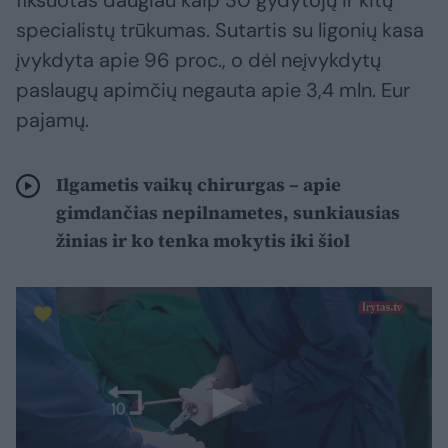
fiksuotas daugiau kaip 30 gydytojų ir kitų
specialistų trūkumas. Sutartis su ligonių kasa
įvykdyta apie 96 proc., o dėl neįvykdytų
paslaugų apimčių negauta apie 3,4 mln. Eur
pajamų.
Ilgametis vaikų chirurgas – apie
gimdančias nepilnametes, sunkiausias
žinias ir ko tenka mokytis iki šiol