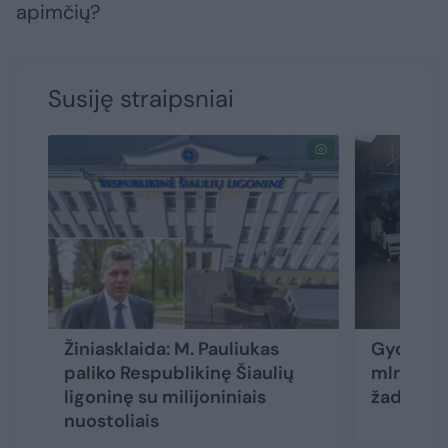
apimčių?
Susiję straipsniai
Žiniasklaida: M. Pauliukas
Gydymo 
paliko Respublikinę Šiaulių
mln. eurų
ligoninę su milijoniniais
žada – b
nuostoliais