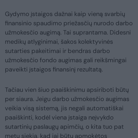
Gydymo įstaigos dažnai kaip vieną svarbių
finansinio spaudimo priežasčių nurodo darbo
užmokesčio augimą. Tai suprantama. Didesni
medikų atlyginimai, šakos kolektyvinės
sutarties pakeitimai ir bendras darbo
užmokesčio fondo augimas gali reikšmingai
paveikti įstaigos finansinį rezultatą.
Tačiau vien šiuo paaiškinimu apsiriboti būtų
per siaura. Jeigu darbo užmokesčio augimas
veikia visą sistemą, jis negali automatiškai
paaiškinti, kodėl viena įstaiga neįvykdo
sutartinių paslaugų apimčių, o kita tuo pat
metu siekia, kad jai būtų apmokėtos