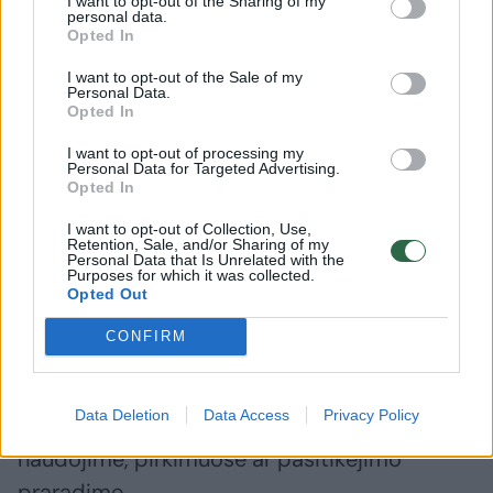
I want to opt-out of the Sharing of my
personal data.
Reikia matyti ne tik rezultatą, bet ir priežastis
Opted In
Gydymo įstaigos valdymą galima palyginti su
I want to opt-out of the Sale of my
medicina. Gydytojas, matydamas
Personal Data.
Opted In
skaudančią ir patinusią koją, supranta, kad
problema yra. Bet be rentgeno jis nemato
I want to opt-out of processing my
Personal Data for Targeted Advertising.
lūžio vietos, pobūdžio ir masto.
Opted In
I want to opt-out of Collection, Use,
Retention, Sale, and/or Sharing of my
Panašiai yra ir su ligoninės finansiniu
Personal Data that Is Unrelated with the
Purposes for which it was collected.
rezultatu. Nuostolis parodo, kad problema
Opted Out
egzistuoja, bet neparodo, kur tiksliai yra
CONFIRM
„lūžis“: paslaugų apimtyse, personalo
trūkume, pacientų srautuose, paslaugų
Data Deletion
Data Access
Privacy Policy
savikainoje, viršvalandžiuose, patalpų
naudojime, pirkimuose ar pasitikėjimo
praradime.