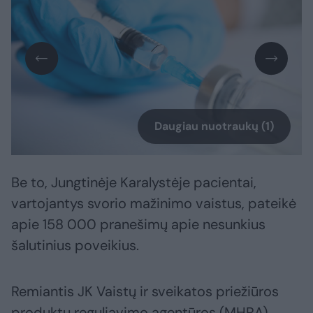
Daugiau nuotraukų (1)
Be to, Jungtinėje Karalystėje pacientai,
vartojantys svorio mažinimo vaistus, pateikė
apie 158 000 pranešimų apie nesunkius
šalutinius poveikius.
Remiantis JK Vaistų ir sveikatos priežiūros
produktų reguliavimo agentūros (MHRA)