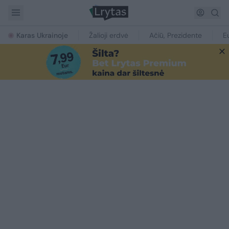
Karas Ukrainoje
Žalioji erdvė
Ačiū, Prezidente
E