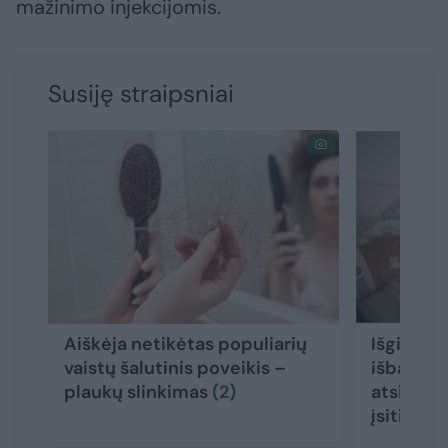
mažinimo injekcijomis.
Susiję straipsniai
Aiškėja netikėtas populiarių
Išgirtą l
vaistų šalutinis poveikis –
išbandži
plaukų slinkimas
(2)
atsidūrė 
įsitikinu