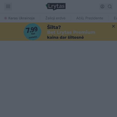
Karas Ukrainoje
Žalioji erdvė
Ačiū, Prezidente
E