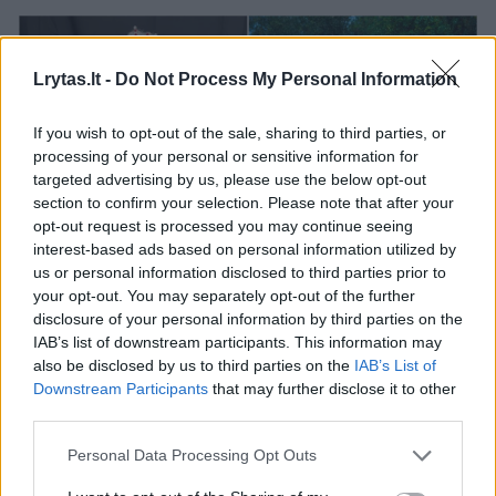
Lrytas.lt -
Do Not Process My Personal Information
If you wish to opt-out of the sale, sharing to third parties, or
processing of your personal or sensitive information for
targeted advertising by us, please use the below opt-out
section to confirm your selection. Please note that after your
opt-out request is processed you may continue seeing
interest-based ads based on personal information utilized by
us or personal information disclosed to third parties prior to
Daugiau nuotraukų (1)
your opt-out. You may separately opt-out of the further
disclosure of your personal information by third parties on the
IAB’s list of downstream participants. This information may
Moteris, kuriai rugpjūčio 1 d. sukako 100 metų,
also be disclosed by us to third parties on the
IAB’s List of
Downstream Participants
that may further disclose it to other
yra socialinių tinklų žvaigždė – „Gangsterė
third parties.
močiutė“. Ji pasirodo linksmuose vaizdo
Personal Data Processing Opt Outs
įrašuose su savo 33 metų anūku Rossu