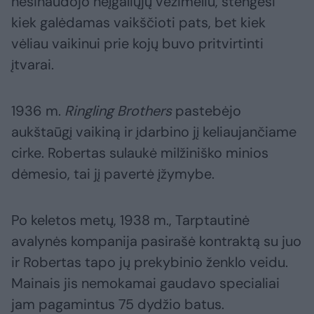
nesinaudojo neįgaliųjų vežimėliu, stengėsi
kiek galėdamas vaikščioti pats, bet kiek
vėliau vaikinui prie kojų buvo pritvirtinti
įtvarai.
1936 m.
Ringling Brothers
pastebėjo
aukštaūgį vaikiną ir įdarbino jį keliaujančiame
cirke. Robertas sulaukė milžiniško minios
dėmesio, tai jį pavertė įžymybe.
Po keletos metų, 1938 m., Tarptautinė
avalynės kompanija pasirašė kontraktą su juo
ir Robertas tapo jų prekybinio ženklo veidu.
Mainais jis nemokamai gaudavo specialiai
jam pagamintus 75 dydžio batus.