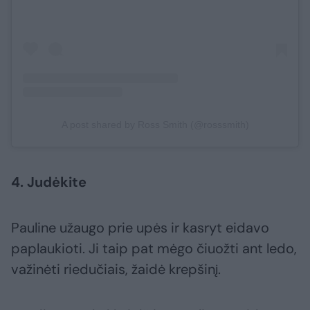
A post shared by Ross Smith (@rosssmith)
4. Judėkite
Pauline užaugo prie upės ir kasryt eidavo
paplaukioti. Ji taip pat mėgo čiuožti ant ledo,
važinėti riedučiais, žaidė krepšinį.