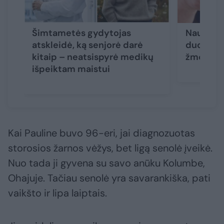
Šimtametės gydytojas
Naujas t
atskleidė, ką senjorė darė
duomenų,
kitaip – neatsispyrė medikų
žmogaus
išpeiktam maistui
Kai Pauline buvo 96-eri, jai diagnozuotas
storosios žarnos vėžys, bet ligą senolė įveikė.
Nuo tada ji gyvena su savo anūku Kolumbe,
Ohajuje. Tačiau senolė yra savarankiška, pati
vaikšto ir lipa laiptais.