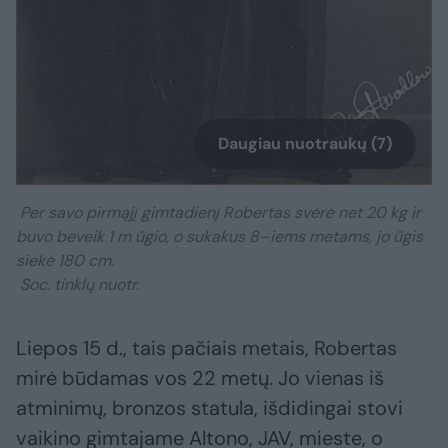
Daugiau nuotraukų (7)
Per savo pirmąjį gimtadienį Robertas svėrė net 20 kg ir
buvo beveik 1 m ūgio, o sukakus 8–iems metams, jo ūgis
siekė 180 cm.
Soc. tinklų nuotr.
Liepos 15 d., tais pačiais metais, Robertas
mirė būdamas vos 22 metų. Jo vienas iš
atminimų, bronzos statula, išdidingai stovi
vaikino gimtajame Altono, JAV, mieste, o