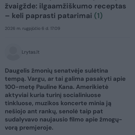
žvaigžde: ilgaamžiškumo receptas
– keli paprasti patarimai
(1)
2026 m. rugpjūčio 6 d. 17:09
Lrytas.lt
Daugelis žmonių senatvėje sulėtina
tempą. Vargu, ar tai galima pasakyti apie
100-metę Pauline Kana. Amerikietė
aktyviai kuria turinį socialiniuose
tinkluose, muzikos koncerte minia ją
nešiojo ant rankų, senolė taip pat
sudalyvavo naujausio filmo apie žmogų-
vorą premjeroje.