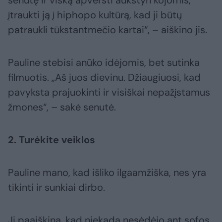
senutę ir viską apversti aukštyn kojomis,
įtraukti ją į hiphopo kultūrą, kad ji būtų
patraukli tūkstantmečio kartai“, – aiškino jis.
Pauline stebisi anūko idėjomis, bet sutinka
filmuotis. „Aš juos dievinu. Džiaugiuosi, kad
pavyksta prajuokinti ir visiškai nepažįstamus
žmones“, – sakė senutė.
2. Turėkite veiklos
Pauline mano, kad išliko ilgaamžiška, nes yra
tikinti ir sunkiai dirbo.
Ji paaiškina, kad niekada nesėdėjo ant sofos.