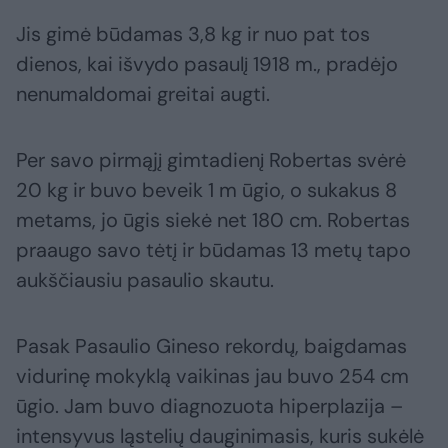
Jis gimė būdamas 3,8 kg ir nuo pat tos
dienos, kai išvydo pasaulį 1918 m., pradėjo
nenumaldomai greitai augti.
Per savo pirmąjį gimtadienį Robertas svėrė
20 kg ir buvo beveik 1 m ūgio, o sukakus 8
metams, jo ūgis siekė net 180 cm. Robertas
praaugo savo tėtį ir būdamas 13 metų tapo
aukščiausiu pasaulio skautu.
Pasak Pasaulio Gineso rekordų, baigdamas
vidurinę mokyklą vaikinas jau buvo 254 cm
ūgio. Jam buvo diagnozuota hiperplazija –
intensyvus ląstelių dauginimasis, kuris sukėlė