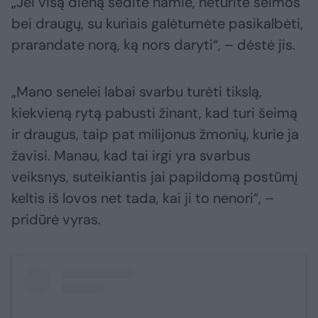
„Jei visą dieną sėdite namie, neturite šeimos
bei draugų, su kuriais galėtumėte pasikalbėti,
prarandate norą, ką nors daryti“, – dėstė jis.
„Mano senelei labai svarbu turėti tikslą,
kiekvieną rytą pabusti žinant, kad turi šeimą
ir draugus, taip pat milijonus žmonių, kurie ja
žavisi. Manau, kad tai irgi yra svarbus
veiksnys, suteikiantis jai papildomą postūmį
keltis iš lovos net tada, kai ji to nenori“, –
pridūrė vyras.