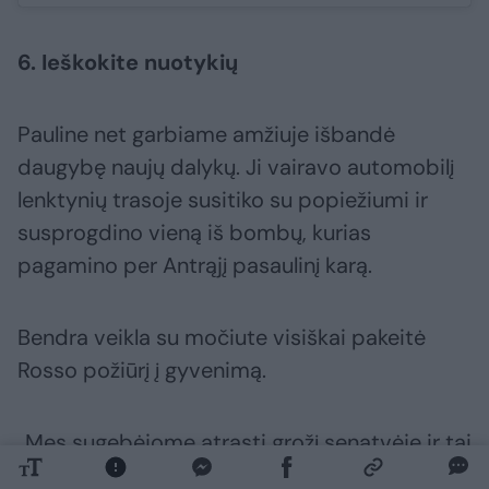
6. Ieškokite nuotykių
Pauline net garbiame amžiuje išbandė
daugybę naujų dalykų. Ji vairavo automobilį
lenktynių trasoje susitiko su popiežiumi ir
susprogdino vieną iš bombų, kurias
pagamino per Antrąjį pasaulinį karą.
Bendra veikla su močiute visiškai pakeitė
Rosso požiūrį į gyvenimą.
„Mes sugebėjome atrasti grožį senatvėje ir tai
buvo labai ypatinga. Mes pavertėme senatvę