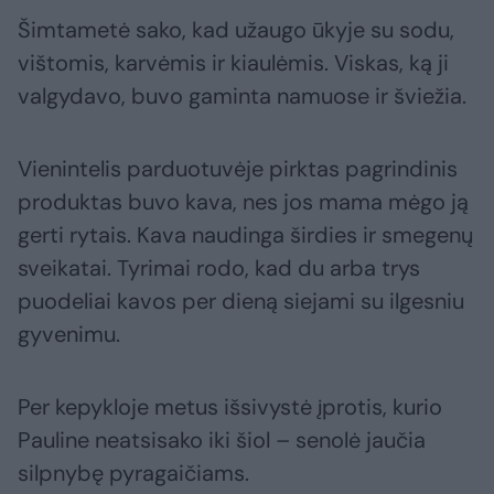
Šimtametė sako, kad užaugo ūkyje su sodu,
vištomis, karvėmis ir kiaulėmis. Viskas, ką ji
valgydavo, buvo gaminta namuose ir šviežia.
Vienintelis parduotuvėje pirktas pagrindinis
produktas buvo kava, nes jos mama mėgo ją
gerti rytais. Kava naudinga širdies ir smegenų
sveikatai. Tyrimai rodo, kad du arba trys
puodeliai kavos per dieną siejami su ilgesniu
gyvenimu.
Per kepykloje metus išsivystė įprotis, kurio
Pauline neatsisako iki šiol – senolė jaučia
silpnybę pyragaičiams.