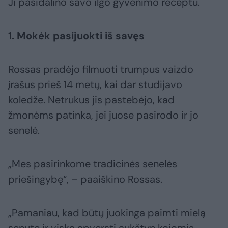
Ji pasidalino savo ilgo gyvenimo receptu.
1. Mokėk pasijuokti iš savęs
Rossas pradėjo filmuoti trumpus vaizdo
įrašus prieš 14 metų, kai dar studijavo
koledže. Netrukus jis pastebėjo, kad
žmonėms patinka, jei juose pasirodo ir jo
senelė.
„Mes pasirinkome tradicinės senelės
priešingybę“, – paaiškino Rossas.
„Pamaniau, kad būtų juokinga paimti mielą