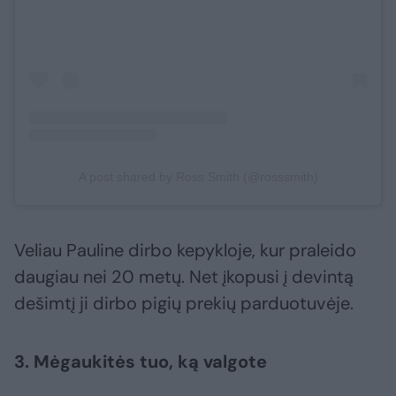
A post shared by Ross Smith (@rosssmith)
Veliau Pauline dirbo kepykloje, kur praleido
daugiau nei 20 metų. Net įkopusi į devintą
dešimtį ji dirbo pigių prekių parduotuvėje.
3. Mėgaukitės tuo, ką valgote