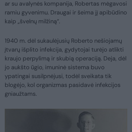
ar su avalynės kompanija, Robertas mėgavosi
ramiu gyvenimu. Draugai ir šeima jį apibūdino
kaip „švelnų milžiną“.
1940 m. dėl sukaulėjusių Roberto nešiojamų
įtvarų išplito infekcija, gydytojai turėjo atlikti
kraujo perpylimą ir skubią operaciją. Deja, dėl
jo aukšto ūgio, imuninė sistema buvo
ypatingai susilpnėjusi, todėl sveikata tik
blogėjo, kol organizmas pasidavė infekcijos
gniaužtams.