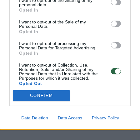
Smithu. Juose dažnai šaipomasi iš senėjimo
I want to opt-out of the Sharing of my
personal data.
ir stereotipų apie vyresnio amžiaus žmones.
Opted In
I want to opt-out of the Sale of my
Personal Data.
Įvairiose platformose dešimtys milijonų
Opted In
žmonių seka šeimyninį komedijos žanro
I want to opt-out of processing my
Personal Data for Targeted Advertising.
duetą.
Opted In
I want to opt-out of Collection, Use,
Pavasarį Pauline pateko į Gineso rekordų
Retention, Sale, and/or Sharing of my
Personal Data that Is Unrelated with the
knygą – tapo vyriausiu žmogumi, kuris atliko
Purposes for which it was collected.
Opted Out
„crowd surfing“. Tai koncertuose ar
CONFIRM
festivaliuose pasitaikantis veiksmas, kai
minioje esantys žiūrovai laiko žmogų virš
savo galvų ir perduoda jį iš rankų į rankas.
Data Deletion
Data Access
Privacy Policy
Žmogus tarsi „plaukia“ per minią.