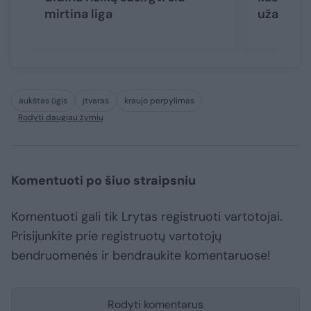
mirtina liga
užauga a
aukštas ūgis
įtvaras
kraujo perpylimas
Rodyti daugiau žymių
Komentuoti po šiuo straipsniu
Komentuoti gali tik Lrytas registruoti vartotojai.
Prisijunkite prie registruotų vartotojų
bendruomenės ir bendraukite komentaruose!
Rodyti komentarus