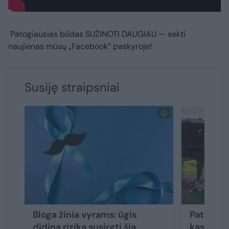
Patogiausias būdas
SUŽINOTI DAUGIAU
— sekti
naujienas mūsų „Facebook” paskyroje!
Susiję straipsniai
Bloga žinia vyrams: ūgis
Patvirtin
didina riziką susirgti šia
kasdieni