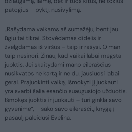
džiaugsmą, laimę, bet ir tuos kitus, ne tokius
patogius – pyktį, nusivylimą.
„Rašydama vaikams aš sumažėju, bent jau
ūgiu tai tikrai. Stovėdamas didelis ir
žvelgdamas iš viršus – taip ir rašysi. O man
taip nesinori. Žinau, kad vaikai labai mėgsta
juoktis. Jei skaitydami mano eilėraščius
nusikvatos ne kartą ir ne du, jausiuosi labai
gerai. Prajuokinti vaiką, išmokyti jį juokauti
yra svarbi šalia esančio suaugusiojo užduotis.
Išmokęs juoktis ir juokauti – turi ginklą savo
gyvenime“, – sako savo eilėraščių knygą į
pasaulį paleidusi Evelina.