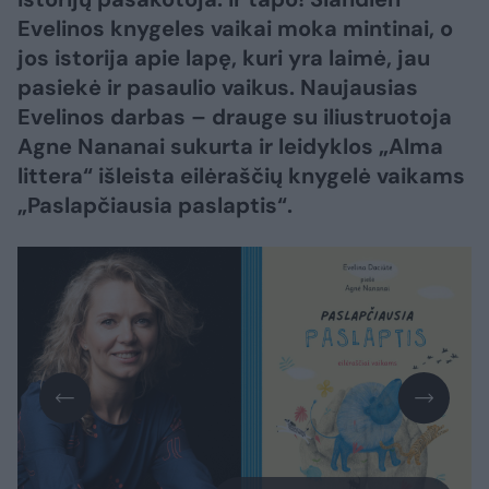
Evelinos knygeles vaikai moka mintinai, o
jos istorija apie lapę, kuri yra laimė, jau
pasiekė ir pasaulio vaikus. Naujausias
Evelinos darbas – drauge su iliustruotoja
Agne Nananai sukurta ir leidyklos „Alma
littera“ išleista eilėraščių knygelė vaikams
„Paslapčiausia paslaptis“.