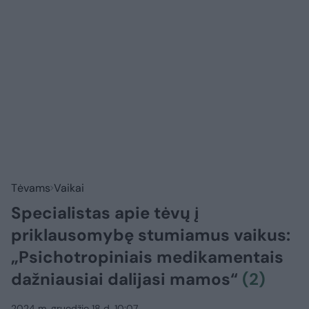
Tėvams
Vaikai
Specialistas apie tėvų į
priklausomybę stumiamus vaikus:
„Psichotropiniais medikamentais
dažniausiai dalijasi mamos“
(2)
2024 m. gruodžio 18 d. 10:07