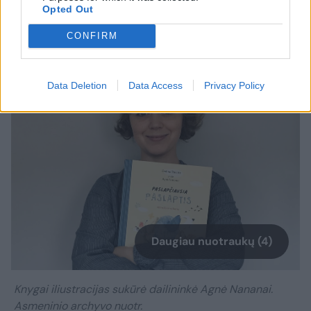
Opted Out
CONFIRM
Data Deletion
Data Access
Privacy Policy
Daugiau nuotraukų (4)
Knygai iliustracijas sukūrė dailininkė Agnė Nananai.
Asmeninio archyvo nuotr.