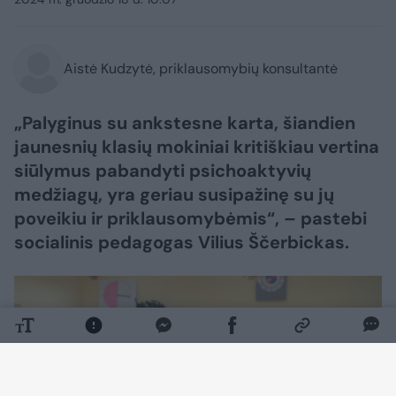
Aistė Kudzytė, priklausomybių konsultantė
„Palyginus su ankstesne karta, šiandien
jaunesnių klasių mokiniai kritiškiau vertina
siūlymus pabandyti psichoaktyvių
medžiagų, yra geriau susipažinę su jų
poveikiu ir priklausomybėmis“, – pastebi
socialinis pedagogas Vilius Ščerbickas.