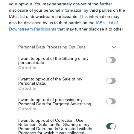
your opt-out. You may separately opt-out of the further
disclosure of your personal information by third parties on the
IAB’s list of downstream participants. This information may
„Po pirmosios sakiau, kad daugiau su
also be disclosed by us to third parties on the
IAB’s List of
eilėraščiais – niekada, tačiau šiandien man
Downstream Participants
that may further disclose it to other
atrodo, kad anuomet tiesiog nebuvau
third parties.
subrendusi tokiam darbui“, – sako Agnė ir
Personal Data Processing Opt Outs
priduria, kad poezijos knygoje didžiausias
I want to opt-out of the Sharing of my
uždavinys yra sujungti nesujungiama. Juk
personal data.
Opted In
kiekvienas eilėraštis čia – vis kita istorija, iš
I want to opt-out of the Sale of my
kai kurių galima ir visą knygą nupiešti, o turi
Personal Data.
Opted In
tik atvartą, o kartais – vieną puslapį, taigi,
istoriją turi papasakoti glaustai. Ir dar –
I want to opt-out of processing my
Personal Data for Targeted Advertising.
nesikartoti, rasti jungiamąjį elementą.
Opted In
I want to opt-out of Collection, Use,
Retention, Sale, and/or Sharing of my
Personal Data that Is Unrelated with the
Purposes for which it was collected.