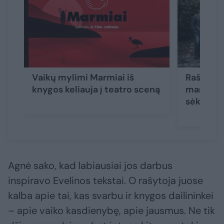
Vaikų mylimi Marmiai iš
Rašytoja 
knygos keliauja į teatro sceną
mama Eve
sėkmė iš
Agnė sako, kad labiausiai jos darbus
inspiravo Evelinos tekstai. O rašytoja juose
kalba apie tai, kas svarbu ir knygos dailininkei
– apie vaiko kasdienybę, apie jausmus. Ne tik