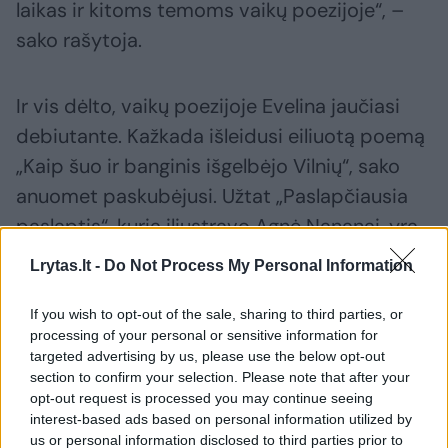
laikas ir kitoms temoms vaikų poezijoje“, –
sako rašytoja.
Ir vis dėlto, vaikų poezijoje Evelina jaučiasi
debiutante. Kažkada išleidusi eiliuotą poemą
„Kaip šuo ir banginis išgelbėjo Vilnių“, sako
anuomet paskubėjusi. Užtat „Paslapčiausia
paslaptis“, kurią iliustravo Agnė Nananai, yra
per penkerius metus parašyti, glostyti
Lrytas.lt -
Do Not Process My Personal Information
išglostyti eilėraščiai mažiausiems – 3-8 metų
poezijos mylėtojams.
If you wish to opt-out of the sale, sharing to third parties, or
processing of your personal or sensitive information for
targeted advertising by us, please use the below opt-out
section to confirm your selection. Please note that after your
Knygos iliustruotojai Agnei Nananai ši knyga
opt-out request is processed you may continue seeing
yra jau trečioji jos iliustruota poezijos
interest-based ads based on personal information utilized by
rinktinė.
us or personal information disclosed to third parties prior to