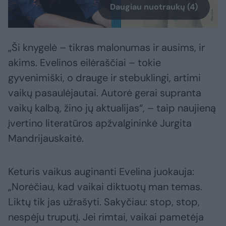
Daugiau nuotraukų (4)
„Ši knygelė – tikras malonumas ir ausims, ir
akims. Evelinos eilėraščiai – tokie
gyvenimiški, o drauge ir stebuklingi, artimi
vaikų pasaulėjautai. Autorė gerai supranta
vaikų kalbą, žino jų aktualijas“, – taip naujieną
įvertino literatūros apžvalgininkė Jurgita
Mandrijauskaitė.
Keturis vaikus auginanti Evelina juokauja:
„Norėčiau, kad vaikai diktuotų man temas.
Liktų tik jas užrašyti. Sakyčiau: stop, stop,
nespėju truputį. Jei rimtai, vaikai pametėja