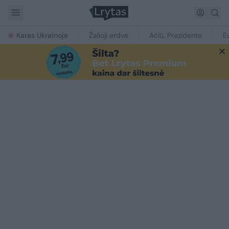
Karas Ukrainoje
Žalioji erdvė
Ačiū, Prezidente
E