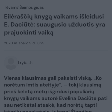
Tėvams
Šeimos gidas
Eilėraščių knygą vaikams išleidusi
E. Daciūtė: suaugusio užduotis yra
prajuokinti vaiką
2020 m. spalio 9 d. 13:29
Lrytas.lt
Vienas klausimas gali pakeisti viską. „Ko
norėtum imtis ateityje“, – tokį klausimą
prieš keletą metų išgirdusi populiarių
knygų vaikams autorė Evelina Daciūtė pati
sau netikėtai atsakė, kad norėtų tapti
istorijų pasakotoja. Ir tapo! Šiandien